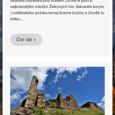
skalnatá soutěska pod hradem Lichnice patří k
nejkrásnějším místům Železných hor. Balvanité koryto
Lovětínského potoka lemují krásné bučiny a člověk tu
lehko…
Číst dál >