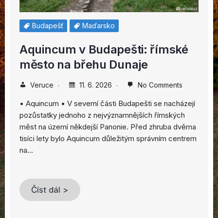
Budapešť
Maďarsko
Aquincum v Budapešti: římské
město na břehu Dunaje
Veruce
11. 6. 2026
No Comments
• Aquincum • V severní části Budapešti se nacházejí
pozůstatky jednoho z nejvýznamnějších římských
měst na území někdejší Panonie. Před zhruba dvěma
tisíci lety bylo Aquincum důležitým správním centrem
na…
Číst dál >