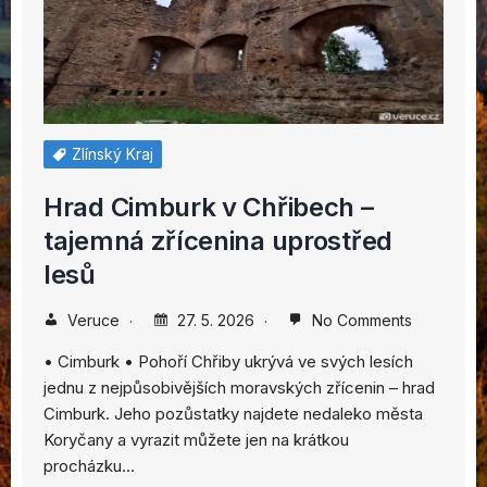
Zlínský Kraj
Hrad Cimburk v Chřibech –
tajemná zřícenina uprostřed
lesů
Veruce
27. 5. 2026
No Comments
• Cimburk • Pohoří Chřiby ukrývá ve svých lesích
jednu z nejpůsobivějších moravských zřícenin – hrad
Cimburk. Jeho pozůstatky najdete nedaleko města
Koryčany a vyrazit můžete jen na krátkou
procházku…