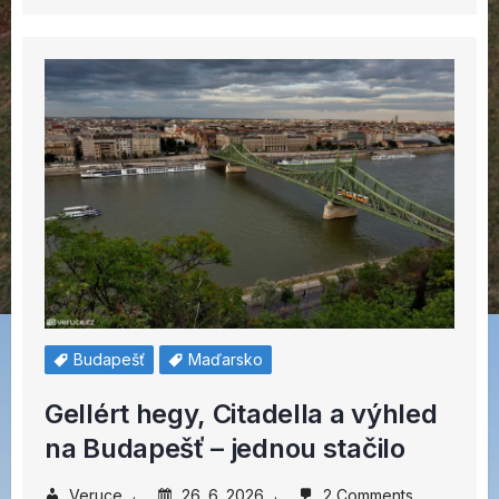
Budapešť
Maďarsko
Gellért hegy, Citadella a výhled
na Budapešť – jednou stačilo
Veruce
26. 6. 2026
2 Comments