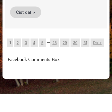
Číst dál >
…
1
2
3
4
5
28
29
30
31
Dál »
Facebook Comments Box