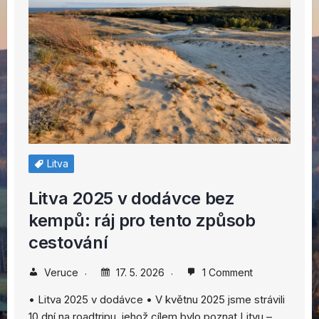
Litva
Litva 2025 v dodávce bez
kempů: ráj pro tento způsob
cestování
Veruce
17. 5. 2026
1 Comment
• Litva 2025 v dodávce • V květnu 2025 jsme strávili
10 dní na roadtripu, jehož cílem bylo poznat Litvu –