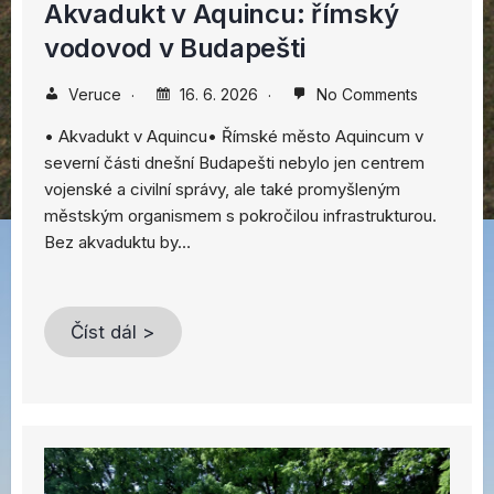
Akvadukt v Aquincu: římský
vodovod v Budapešti
Veruce
16. 6. 2026
No Comments
• Akvadukt v Aquincu• Římské město Aquincum v
severní části dnešní Budapešti nebylo jen centrem
vojenské a civilní správy, ale také promyšleným
městským organismem s pokročilou infrastrukturou.
Bez akvaduktu by…
Číst dál >