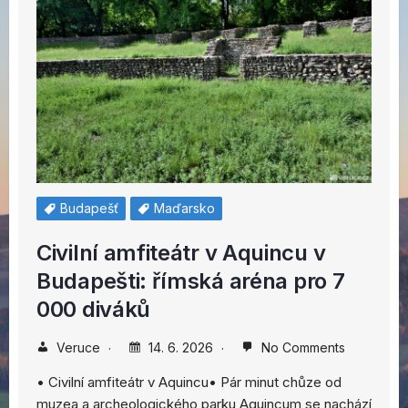
Budapešť
Maďarsko
Civilní amfiteátr v Aquincu v
Budapešti: římská aréna pro 7
000 diváků
Veruce
14. 6. 2026
No Comments
• Civilní amfiteátr v Aquincu• Pár minut chůze od
muzea a archeologického parku Aquincum se nachází