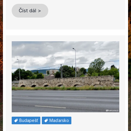
Číst dál >
Budapešť
Maďarsko