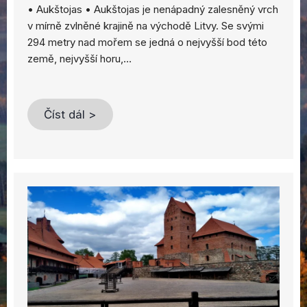
• Aukštojas • Aukštojas je nenápadný zalesněný vrch
v mírně zvlněné krajině na východě Litvy. Se svými
294 metry nad mořem se jedná o nejvyšší bod této
země, nejvyšší horu,…
Číst dál >