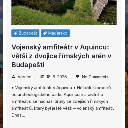
Budapešť
Maďarsko
Vojenský amfiteátr v Aquincu:
větší z dvojice římských arén v
Budapešti
Veruce
18. 6. 2026
No Comments
• Vojenský amfiteátr v Aquincu • Několik kilometrů
od archeologického parku Aquincum a civilního
amfiteátru se nachází druhý ze zdejších římských
amfiteátrů, který byl ještě větší – vojenský amfiteátr.
Dnes…