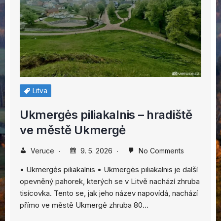
Litva
Ukmergės piliakalnis – hradiště
ve městě Ukmergė
Veruce
9. 5. 2026
No Comments
• Ukmergės piliakalnis • Ukmergės piliakalnis je další
opevněný pahorek, kterých se v Litvě nachází zhruba
tisícovka. Tento se, jak jeho název napovídá, nachází
přímo ve městě Ukmergė zhruba 80…