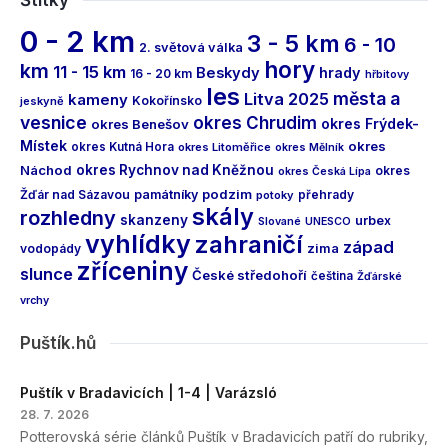
Štítky
0 - 2 km
3 - 5 km
6 - 10
2. světová válka
hory
km
11 - 15 km
Beskydy
hrady
16 - 20 km
hřbitovy
les
města a
Litva 2025
kameny
Kokořínsko
jeskyně
vesnice
okres Chrudim
okres Frýdek-
okres Benešov
Místek
okres
okres Kutná Hora
okres Litoměřice
okres Mělník
Náchod
okres Rychnov nad Kněžnou
okres
okres Česká Lípa
podzim
Žďár nad Sázavou
památníky
přehrady
potoky
skály
rozhledny
skanzeny
urbex
Slované
UNESCO
vyhlídky
zahraničí
západ
vodopády
zima
zříceniny
slunce
České středohoří
čeština
Žďárské
vrchy
Puštík.hů
Puštík v Bradavicích | 1-4 | Varázsló
28. 7. 2026
Potterovská série článků Puštík v Bradavicích patří do rubriky,