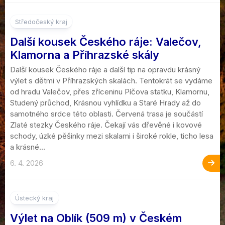
4
Středočeský kraj
Další kousek Českého ráje: Valečov,
Klamorna a Příhrazské skály
Další kousek Českého ráje a další tip na opravdu krásný
výlet s dětmi v Příhrazských skalách. Tentokrát se vydáme
od hradu Valečov, přes zříceninu Píčova statku, Klamornu,
Studený průchod, Krásnou vyhlídku a Staré Hrady až do
samotného srdce této oblasti. Červená trasa je součástí
Zlaté stezky Českého ráje. Čekají vás dřevěné i kovové
schody, úzké pěšinky mezi skalami i široké rokle, ticho lesa
a krásné...
6. 4. 2026
3
Ústecký kraj
Výlet na Oblík (509 m) v Českém