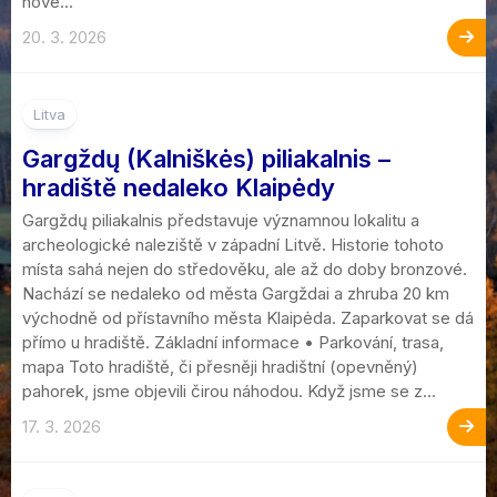
nové...
20. 3. 2026
Litva
Gargždų (Kalniškės) piliakalnis –
hradiště nedaleko Klaipėdy
Gargždų piliakalnis představuje významnou lokalitu a
archeologické naleziště v západní Litvě. Historie tohoto
místa sahá nejen do středověku, ale až do doby bronzové.
Nachází se nedaleko od města Gargždai a zhruba 20 km
východně od přístavního města Klaipėda. Zaparkovat se dá
přímo u hradiště. Základní informace • Parkování, trasa,
mapa Toto hradiště, či přesněji hradištní (opevněný)
pahorek, jsme objevili čirou náhodou. Když jsme se z...
17. 3. 2026
1