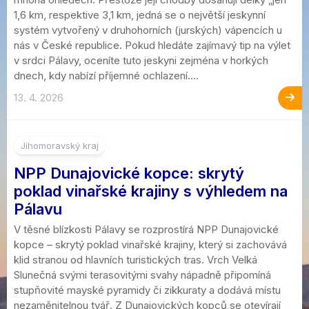
1,6 km, respektive 3,1 km, jedná se o největší jeskynní
systém vytvořený v druhohorních (jurských) vápencích u
nás v České republice. Pokud hledáte zajímavý tip na výlet
v srdci Pálavy, oceníte tuto jeskyni zejména v horkých
dnech, kdy nabízí příjemné ochlazení....
13. 4. 2026
2
Jihomoravský kraj
NPP Dunajovické kopce: skrytý
poklad vinařské krajiny s výhledem na
Pálavu
V těsné blízkosti Pálavy se rozprostírá NPP Dunajovické
kopce – skrytý poklad vinařské krajiny, který si zachovává
klid stranou od hlavních turistických tras. Vrch Velká
Slunečná svými terasovitými svahy nápadně připomíná
stupňovité mayské pyramidy či zikkuraty a dodává místu
nezaměnitelnou tvář. Z Dunajovických kopců se otevírají