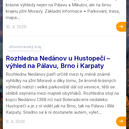
krásné výhledy nejen na Pálavu a Mikulov, ale na širou
krajinu jižní Moravy. Základní informace • Parkování, trasa,
mapa...
10. 4. 2026
Jihomoravský kraj
Rozhledna Nedánov u Hustopečí –
výhled na Pálavu, Brno i Karpaty
Rozhledna Nedánov patří určitě mezi ty méně známé
vyhlídky na jižní Moravě a díky tomu, že kromě krásných
výhledů nabízí i velké parkoviště dál od vesnice, těší se
oblibě zejména mezi majiteli obytňáků. Rozhledna stojí na
kopci Nedánov (368 m) nad Boleradicemi nedaleko
Hustopečí a je z ní vidět jak na Brno, tak na Pálavu i Bílé
Karpaty. Snadno se k ní dostanete autem, výlet...
9. 4. 2026