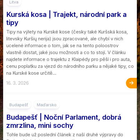
Litva
Kurská kosa | Trajekt, národní park a
tipy
Tipy na výlety na Kurské kose (česky také Kuršská kosa,
litevsky Kuršių nerija) jsou zpracované, ale chybí v nich
ucelené informace o tom, jak se na tento poloostrov
vlastně dostat, jaké jsou možnosti a co to stojí. V článku
najdete informace o trajektu z Klaipédy pro pěší i pro auta,
cenu poplatku za vjezd do národního parku a nějaké tipy, co
na Kurské kose určitě...
16. 3. 2026
4
Budapešť
Maďarsko
Budapešť | Noční Parlament, dobrá
zmrzlina, mini sochy
Tohle bude už poslední článek z naší druhé výpravy do