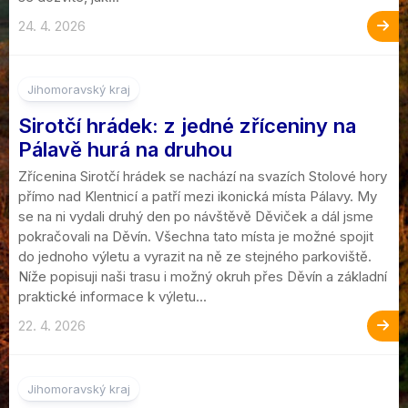
24. 4. 2026
2
Jihomoravský kraj
Sirotčí hrádek: z jedné zříceniny na
Pálavě hurá na druhou
Zřícenina Sirotčí hrádek se nachází na svazích Stolové hory
přímo nad Klentnicí a patří mezi ikonická místa Pálavy. My
se na ni vydali druhý den po návštěvě Děviček a dál jsme
pokračovali na Děvín. Všechna tato místa je možné spojit
do jednoho výletu a vyrazit na ně ze stejného parkoviště.
Níže popisuji naši trasu i možný okruh přes Děvín a základní
praktické informace k výletu...
22. 4. 2026
Jihomoravský kraj