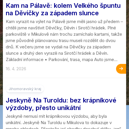
Kam na Pálavě: kolem Velkého špuntu
na Děvičky za západem slunce
Kam vyrazit na výlet na Pálavě jsme měli jasno už předem –
chtěli jsme navštívit Děvičky, Děvín i Sirotčí hrádek. Plné
parkoviště v Mikulově nám trochu zamíchalo kartami, takže
jsme původně plánovanou trasu museli rozdělit do dvou
dnů. K večeru jsme se vydali na Děvičky za západem
slunce a druhý den vyrazili na Sirotčí hrádek a Děvín.
Základní informace • Parkování, trasa, mapa Auto jsme...
16. 4. 2026
Jihomoravský kraj
Jeskyně Na Turoldu: bez krápníkové
výzdoby, přesto unikátní
Jeskyně nemusí mít krápníkovou výzdobu, aby byla
unikátní. Jeskyně Na Turoldu u Mikulova to dokazuje v
mnoha ohledech. Přestože její chodby dosahují délky „jen“