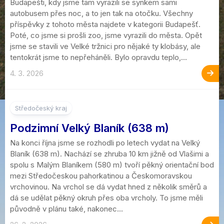
Budapešti, kdy jsme tam vyrazili se synkem sami
autobusem přes noc, a to jen tak na otočku. Všechny
příspěvky z tohoto města najdete v kategorii Budapešť.
Poté, co jsme si prošli zoo, jsme vyrazili do města. Opět
jsme se stavili ve Velké tržnici pro nějaké ty klobásy, ale
tentokrát jsme to nepřeháněli. Bylo opravdu teplo,...
4. 3. 2026
Středočeský kraj
Podzimní Velký Blaník (638 m)
Na konci října jsme se rozhodli po letech vydat na Velký
Blaník (638 m). Nachází se zhruba 10 km jižně od Vlašimi a
spolu s Malým Blaníkem (580 m) tvoří pěkný orientační bod
mezi Středočeskou pahorkatinou a Českomoravskou
vrchovinou. Na vrchol se dá vydat hned z několik směrů a
dá se udělat pěkný okruh přes oba vrcholy. To jsme měli
původně v plánu také, nakonec...