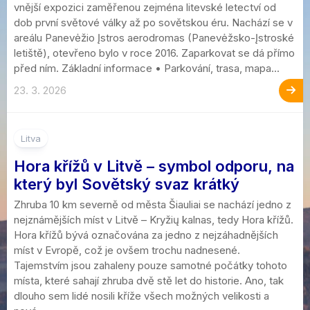
vnější expozici zaměřenou zejména litevské letectví od
dob první světové války až po sovětskou éru. Nachází se v
areálu Panevėžio Įstros aerodromas (Panevėžsko-Įstroské
letiště), otevřeno bylo v roce 2016. Zaparkovat se dá přímo
před ním. Základní informace • Parkování, trasa, mapa...
23. 3. 2026
Litva
Hora křížů v Litvě – symbol odporu, na
který byl Sovětský svaz krátký
Zhruba 10 km severně od města Šiauliai se nachází jedno z
nejznámějších míst v Litvě – Kryžių kalnas, tedy Hora křížů.
Hora křížů bývá označována za jedno z nejzáhadnějších
míst v Evropě, což je ovšem trochu nadnesené.
Tajemstvím jsou zahaleny pouze samotné počátky tohoto
místa, které sahají zhruba dvě stě let do historie. Ano, tak
dlouho sem lidé nosili kříže všech možných velikosti a