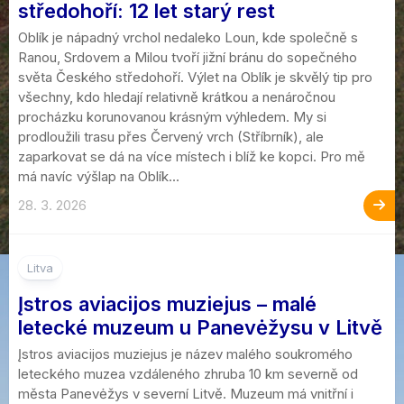
středohoří: 12 let starý rest
Oblík je nápadný vrchol nedaleko Loun, kde společně s
Ranou, Srdovem a Milou tvoří jižní bránu do sopečného
světa Českého středohoří. Výlet na Oblík je skvělý tip pro
všechny, kdo hledají relativně krátkou a nenáročnou
procházku korunovanou krásným výhledem. My si
prodloužili trasu přes Červený vrch (Stříbrník), ale
zaparkovat se dá na více místech i blíž ke kopci. Pro mě
má navíc výšlap na Oblík...
28. 3. 2026
Litva
Įstros aviacijos muziejus – malé
letecké muzeum u Panevėžysu v Litvě
Įstros aviacijos muziejus je název malého soukromého
leteckého muzea vzdáleného zhruba 10 km severně od
města Panevėžys v severní Litvě. Muzeum má vnitřní i