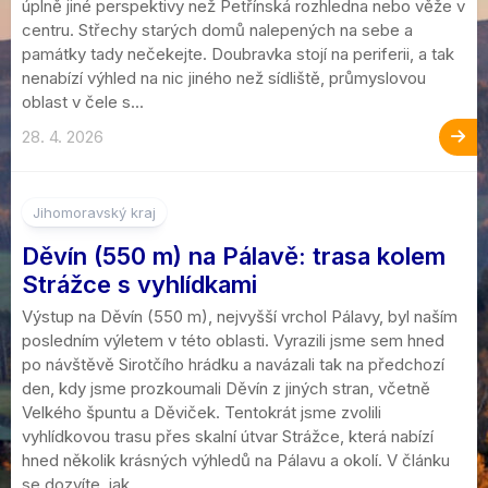
úplně jiné perspektivy než Petřínská rozhledna nebo věže v
centru. Střechy starých domů nalepených na sebe a
památky tady nečekejte. Doubravka stojí na periferii, a tak
nenabízí výhled na nic jiného než sídliště, průmyslovou
oblast v čele s...
28. 4. 2026
Jihomoravský kraj
Děvín (550 m) na Pálavě: trasa kolem
Strážce s vyhlídkami
Výstup na Děvín (550 m), nejvyšší vrchol Pálavy, byl naším
posledním výletem v této oblasti. Vyrazili jsme sem hned
po návštěvě Sirotčího hrádku a navázali tak na předchozí
den, kdy jsme prozkoumali Děvín z jiných stran, včetně
Velkého špuntu a Děviček. Tentokrát jsme zvolili
vyhlídkovou trasu přes skalní útvar Strážce, která nabízí
hned několik krásných výhledů na Pálavu a okolí. V článku
se dozvíte, jak...