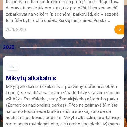
Klaipédy a odtamtud trajektem na protější břeh. Trajektová
doprava funguje jak pro auta, tak pro pěší. U muzea se dá
zaparkovat na velkém (placeném) parkovišti, ale v sezóně
to může být trochu oříšek. Kuršių nerija aneb Kurská...
26. 1. 2026
2025
Litva
Mikytų alkakalnis
Mikytų alkakalnis (alkakalnis = posvátný, obřadní či obětní
kopec) se nachází na severozápadě Litvy v severozápadní
výběžku Žmuďského, tedy Žemaitijského národního parku
(Žemaitijos nacionalinis parkas). Přes nejzajímavější místa
na tomto kopci vede krátká naučná stezka, auto se dá
nechat na parkovišti pod ním. Mikytų alkakalnis představuje
místo nejen mytologického, ale i archeologického významu