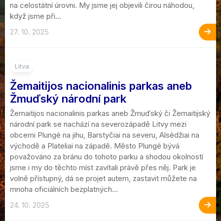
na celostátní úrovni. My jsme jej objevili čirou náhodou,
když jsme při...
27. 10. 2025
3
Litva
Žemaitijos nacionalinis parkas aneb
Žmuďský národní park
Žemaitijos nacionalinis parkas aneb Žmuďský či Žemaitijský
národní park se nachází na severozápadě Litvy mezi
obcemi Plungė na jihu, Barstyčiai na severu, Alsėdžiai na
východě a Plateliai na západě. Město Plungė bývá
považováno za bránu do tohoto parku a shodou okolností
jsme i my do těchto míst zavítali právě přes něj. Park je
volně přístupný, dá se projet autem, zastavit můžete na
mnoha oficiálních bezplatných...
24. 10. 2025