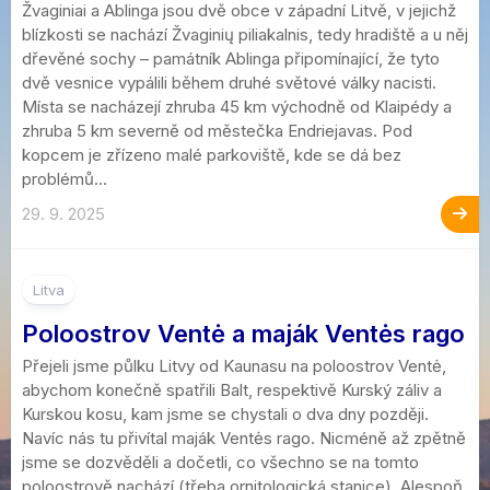
Žvaginiai a Ablinga jsou dvě obce v západní Litvě, v jejichž
blízkosti se nachází Žvaginių piliakalnis, tedy hradiště a u něj
dřevěné sochy – památník Ablinga připomínající, že tyto
dvě vesnice vypálili během druhé světové války nacisti.
Místa se nacházejí zhruba 45 km východně od Klaipédy a
zhruba 5 km severně od městečka Endriejavas. Pod
kopcem je zřízeno malé parkoviště, kde se dá bez
problémů...
29. 9. 2025
1
Litva
Poloostrov Ventė a maják Ventės rago
Přejeli jsme půlku Litvy od Kaunasu na poloostrov Ventė,
abychom konečně spatřili Balt, respektivě Kurský záliv a
Kurskou kosu, kam jsme se chystali o dva dny později.
Navíc nás tu přivítal maják Ventės rago. Nicméně až zpětně
jsme se dozvěděli a dočetli, co všechno se na tomto
poloostrově nachází (třeba ornitologická stanice). Alespoň