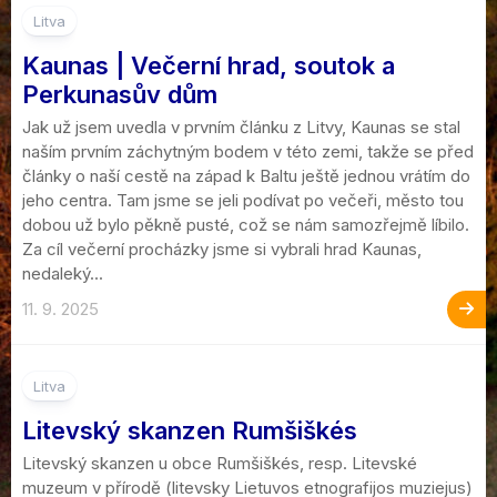
1
Litva
Kaunas | Večerní hrad, soutok a
Perkunasův dům
Jak už jsem uvedla v prvním článku z Litvy, Kaunas se stal
naším prvním záchytným bodem v této zemi, takže se před
články o naší cestě na západ k Baltu ještě jednou vrátím do
jeho centra. Tam jsme se jeli podívat po večeři, město tou
dobou už bylo pěkně pusté, což se nám samozřejmě líbilo.
Za cíl večerní procházky jsme si vybrali hrad Kaunas,
nedaleký...
11. 9. 2025
2
Litva
Litevský skanzen Rumšiškés
Litevský skanzen u obce Rumšiškés, resp. Litevské
muzeum v přírodě (litevsky Lietuvos etnografijos muziejus)