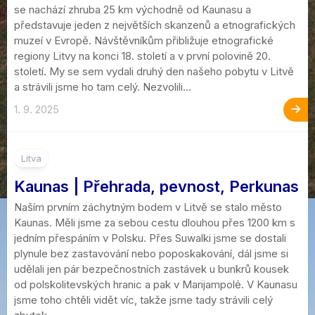
se nachází zhruba 25 km východně od Kaunasu a
představuje jeden z největších skanzenů a etnografických
muzeí v Evropě. Návštěvníkům přibližuje etnografické
regiony Litvy na konci 18. století a v první polovině 20.
století. My se sem vydali druhý den našeho pobytu v Litvě
a strávili jsme ho tam celý. Nezvolili...
1. 9. 2025
4
Litva
Kaunas | Přehrada, pevnost, Perkunas
Naším prvním záchytným bodem v Litvě se stalo město
Kaunas. Měli jsme za sebou cestu dlouhou přes 1200 km s
jedním přespáním v Polsku. Přes Suwalki jsme se dostali
plynule bez zastavování nebo poposkakování, dál jsme si
udělali jen pár bezpečnostních zastávek u bunkrů kousek
od polskolitevských hranic a pak v Marijampolė. V Kaunasu
jsme toho chtěli vidět víc, takže jsme tady strávili celý