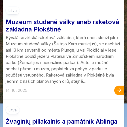
5
Litva
Muzeum studené války aneb raketová
základna Plokštinė
Bývalá sovětská raketová základna, která dnes slouží jako
Muzeum studené války (Šaltojo Karo muziejus), se nachází
asi 13 km severně od města Plungė, u vsi Plokščiai v lese
Plokštinė poblíž jezera Plateliai ve Žmuďském národním
parku (Žemaitijos nacionalinis parkas). Auto je možné
nechat přímo u muzea, poplatek za pohyb v parku je
součástí vstupného. Raketová základna v Plokštinė byla
jedním z našich plánovaných cílů, stejně...
14. 10. 2025
3
Litva
Žvaginių piliakalnis a památník Ablinga