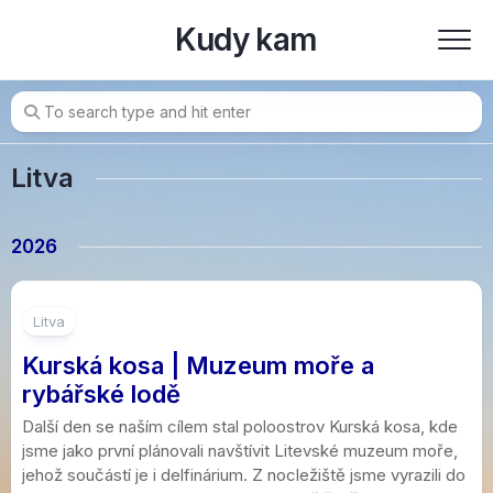
Skip
Kudy kam
to
content
Litva
2026
4
Litva
Kurská kosa | Muzeum moře a
rybářské lodě
Další den se naším cílem stal poloostrov Kurská kosa, kde
jsme jako první plánovali navštívit Litevské muzeum moře,
jehož součástí je i delfinárium. Z nocležiště jsme vyrazili do