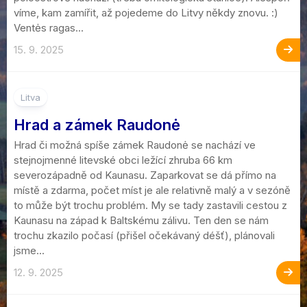
víme, kam zamířit, až pojedeme do Litvy někdy znovu. :)
Ventės ragas...
15. 9. 2025
1
Litva
Hrad a zámek Raudonė
Hrad či možná spíše zámek Raudonė se nachází ve
stejnojmenné litevské obci ležící zhruba 66 km
severozápadně od Kaunasu. Zaparkovat se dá přímo na
místě a zdarma, počet míst je ale relativně malý a v sezóně
to může být trochu problém. My se tady zastavili cestou z
Kaunasu na západ k Baltskému zálivu. Ten den se nám
trochu zkazilo počasí (přišel očekávaný déšť), plánovali
jsme...
12. 9. 2025