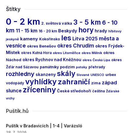
Štítky
0 - 2 km
3 - 5 km
6 - 10
2. světová válka
hory
km
11 - 15 km
Beskydy
hrady
16 - 20 km
hřbitovy
les
města a
Litva 2025
kameny
Kokořínsko
jeskyně
vesnice
okres Chrudim
okres Frýdek-
okres Benešov
Místek
okres
okres Kutná Hora
okres Litoměřice
okres Mělník
Náchod
okres Rychnov nad Kněžnou
okres
okres Česká Lípa
podzim
Žďár nad Sázavou
památníky
přehrady
potoky
skály
rozhledny
skanzeny
urbex
Slované
UNESCO
vyhlídky
zahraničí
západ
vodopády
zima
zříceniny
slunce
České středohoří
čeština
Žďárské
vrchy
Puštík.hů
Puštík v Bradavicích | 1-4 | Varázsló
28. 7. 2026