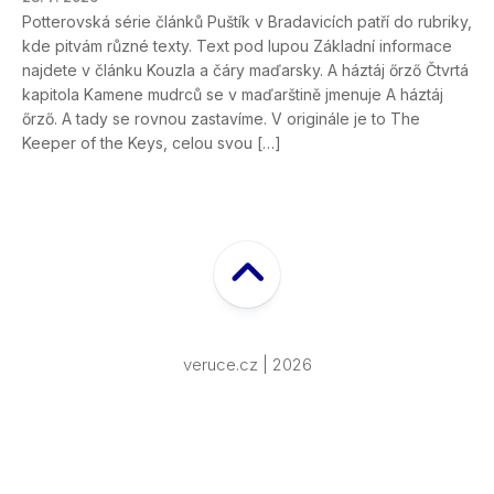
Potterovská série článků Puštík v Bradavicích patří do rubriky,
kde pitvám různé texty. Text pod lupou Základní informace
najdete v článku Kouzla a čáry maďarsky. A háztáj őrző Čtvrtá
kapitola Kamene mudrců se v maďarštině jmenuje A háztáj
őrző. A tady se rovnou zastavíme. V originále je to The
Keeper of the Keys, celou svou […]
veruce.cz | 2026