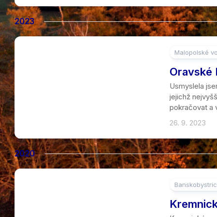
2023
Malopolské vo
2
Oravské 
Usmyslela jsem
jejichž nejvyš
pokračovat a v
26. 9. 2023
2020
Banskobystric
8
Kremnick