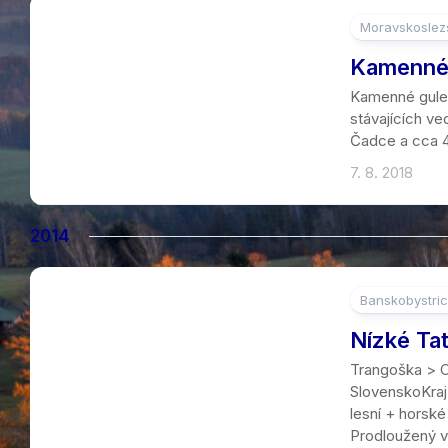
Moravskoslezs
3
Kamenné
Kamenné gule 
stávajících v
Čadce a cca 4
7. 8. 2018
2014
Banskobystric
9
Nízké Ta
Trangoška > C
SlovenskoKraj
lesní + horské
Prodloužený ví