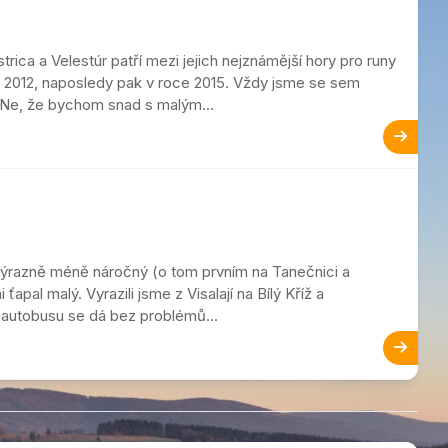
ca a Velestúr patří mezi jejich nejznámější hory pro runy
ce 2012, naposledy pak v roce 2015. Vždy jsme se sem
. Ne, že bychom snad s malým...
 výrazně méně náročný (o tom prvním na Tanečnici a
apal malý. Vyrazili jsme z Visalají na Bílý Kříž a
é autobusu se dá bez problémů...