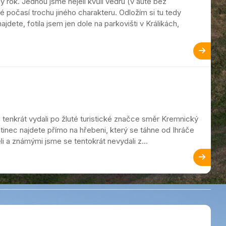
 rok. Jednou jsme nejeli kvůli vedru (v autě bez
 počasí trochu jiného charakteru. Odložím si tu tedy
dete, fotila jsem jen dole na parkovišti v Králikách,
tenkrát vydali po žluté turistické značce směr Kremnický
tinec najdete přímo na hřebeni, který se táhne od Ihráče
i a známými jsme se tentokrát nevydali z...