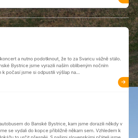
 koncert a nutno podotknout, že to za Svaricu vážně stálo.
ské Bystrice jsme vyrazili naším oblíbeným nočním
 počasí jsme si odpustili výšlap na...
 autobusem do Banské Bystrice, kam jsme dorazili někdy v
sme se vydali do kopce přibližně někam sem. Vzhledem k
okážu to určit přesněji. S našimi slovenskými přáteli jsme