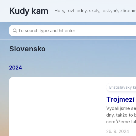
Skip
Kudy kam
to
Hory, rozhledny, skály, jeskyně, zřícenin
content
Slovensko
2024
Bratislavský k
Trojmezí
Vydali jsme s
dny, takže to 
nemůžeme tuhle
26. 9. 2024