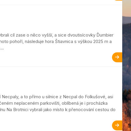
ezský
brali cíl zase o něco vyšší, a sice dvoutisícovky Ďumbier
oto pohoří, následuje hora Štiavnica s výškou 2025 m a
..
ý
Necpaly, a to přímo u silnice z Necpal do Folkušové, asi
čeném neplaceném parkovišti, oblíbená je i procházka
nu Na Brotnici vybrali jako místo k přenocování cestou do