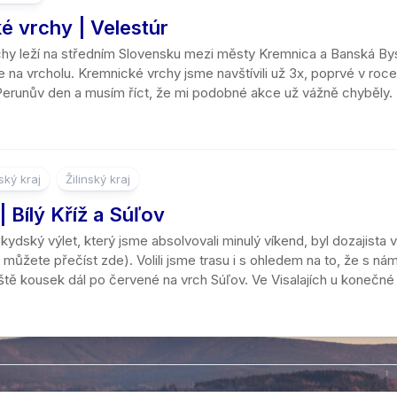
é vrchy | Velestúr
y leží na středním Slovensku mezi městy Kremnica a Banská Bystri
e na vrcholu. Kremnické vrchy jsme navštívili už 3x, poprvé v ro
t Perunův den a musím říct, že mi podobné akce už vážně chyběly
ký kraj
Žilinský kraj
 Bílý Kříž a Súľov
ydský výlet, který jsme absolvovali minulý víkend, byl dozajista
můžete přečíst zde). Volili jsme trasu i s ohledem na to, že s námi ť
eště kousek dál po červené na vrch Súľov. Ve Visalajích u konečn