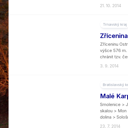
21. 10. 2014
Trnavský kraj
2
Zřícenin
Zříceninu Ostr
výšce 576 m. O
chránit tzv. 
3. 9. 2014
Bratislavský k
5
Malé Kar
Smolenice > J
skalou > Mon 
dolina > Sološ
23. 7. 2014