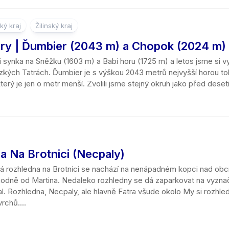
Jeskyně
Mosty
Kralický
Liberecký
16
Potoky
ký kraj
Žilinský kraj
Muzea
Sněžník
kraj
–
a
20
try | Ďumbier (2043 m) a Chopok (2024 m)
říčky
Living
Krkonoše
Moravskosl
km
history
kraj
i synka na Sněžku (1603 m) a Babí horu (1725 m) a letos jsme si vy
Vodopády
Orlické
21
zkých Tatrách. Ďumbier je s výškou 2043 metrů nejvyšší horou toh
Koncentrační
hory
Olomoucký
–
erý je jen o metr menší. Zvolili jsme stejný okruh jako před deseti.
Jezera
a
kraj
25
pracovní
Šumava,
km
Jezírka
tábory
Bavorský
Pardubický
les
kraj
26
Rybníky
Hřbitovy
–
Železné
Plzeňský
30
Lomy
Hradiště
hory
kraj
km
a Na Brotnici (Necpaly)
Přehrady
Zoo
Žďárské
Středočesk
á rozhledna na Brotnici se nachází na nenápadném kopci nad obcí 
31
vrchy
kraj
hodně od Martina. Nedaleko rozhledny se dá zaparkovat na vyzna
km
Moře
a
. Rozhledna, Necpaly, ale hlavně Fatra všude okolo My si rozhled
Ústecký
více
rchů....
Rašeliniště
kraj
Soutěsky
Zlínský