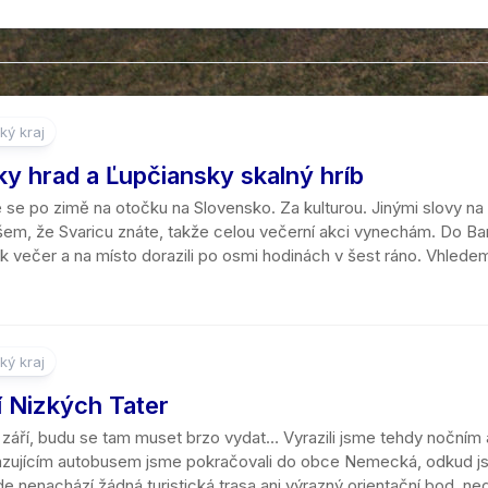
ký kraj
y hrad a Ľupčiansky skalný hríb
me se po zimě na otočku na Slovensko. Za kulturou. Jinými slovy na
em, že Svaricu znáte, takže celou večerní akci vynechám. Do Ban
 večer a na místo dorazili po osmi hodinách v šest ráno. Vhledem k
ký kraj
í Nizkých Tater
září, budu se tam muset brzo vydat… Vyrazili jsme tehdy nočním
azujícím autobusem jsme pokračovali do obce Nemecká, odkud j
e nenachází žádná turistická trasa ani výrazný orientační bod, ned