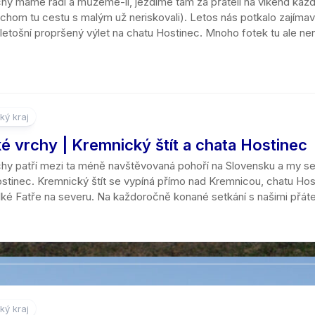
hy máme rádi a můžeme-li, jezdíme tam za přáteli na víkend každý
chom tu cestu s malým už neriskovali). Letos nás potkalo zajímavé
etošní propršený výlet na chatu Hostinec. Mnoho fotek tu ale nenaj
ký kraj
é vrchy | Kremnický štít a chata Hostinec
hy patří mezi ta méně navštěvovaná pohoří na Slovensku a my se 
ostinec. Kremnický štít se vypíná přímo nad Kremnicou, chatu Hos
elké Fatře na severu. Na každoročně konané setkání s našimi přátel
ký kraj