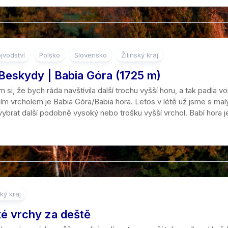
kraj
jvodství
Polsko
Slovensko
Žilinský kraj
Beskydy | Babia Góra (1725 m)
 si, že bych ráda navštívila další trochu vyšší horu, a tak padla
ším vrcholem je Babia Góra/Babia hora. Letos v létě už jsme s mal
ybrat další podobně vysoký nebo trošku vyšší vrchol. Babí hora j
ký kraj
é vrchy za deště