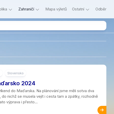
lika
Zahraničí
Mapa výletů
Ostatní
Odběr
Itálie
Důležité
Litva
Historie
Lotyšsko
Jazykový
koutek
Maďarsko
Kecání
ký
Německo
O
o
Slovensko
Polsko
autorce
a
aďarsko 2024
Rakousko
o
 víkend do Maďarska. Na plánování jsme měli sotva dva
blogu
Slovensko
í, do nichž se musela vejít i cesta tam a zpátky, rozhodně
to výprava i přesto...
Slovinsko
decký