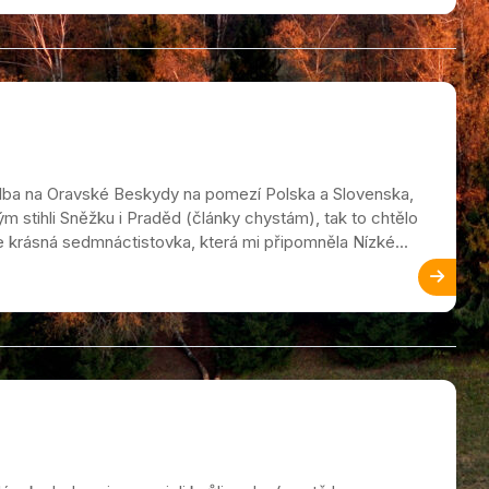
 volba na Oravské Beskydy na pomezí Polska a Slovenska,
ým stihli Sněžku i Praděd (články chystám), tak to chtělo
e krásná sedmnáctistovka, která mi připomněla Nízké...