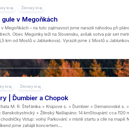
ký kraj
Žilinský kraj
 gule v Megoňkách
v Megoňkách – na tuto zajímavost jsme narazili náhodou při pláno
edrech. Obec Megonky leží na Slovensku, avšak sotva pár set me
,5 km od Mostů u Jablunkova). Vyrazili jsme z Mostů u Jablunkova
ký kraj
Žilinský kraj
try | Ďumbier a Chopok
hata M. R. Štefánika > Krúpove s. > Ďumbier > Demanovské s. 
: Banskobystrický + Žilinský Našlapáno: 14 kmStoupání: cca 1120 
 chodníčky Vstup: volný Parkování: v místě startu a cíle na mapě 
kend jsme zahájili koncertem....