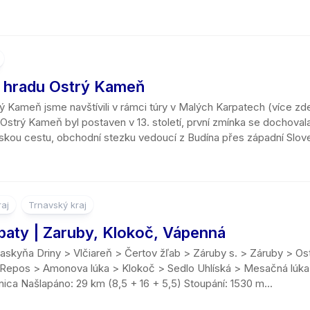
a hradu Ostrý Kameň
ý Kameň jsme navštívili v rámci túry v Malých Karpatech (více zde
strý Kameň byl postaven v 13. století, první zmínka se dochovala
českou cestu, obchodní stezku vedoucí z Budína přes západní Slo
raj
Trnavský kraj
paty | Zaruby, Klokoč, Vápenná
askyňa Driny > Vlčiareň > Čertov žľab > Záruby s. > Záruby > O
Repos > Amonova lúka > Klokoč > Sedlo Uhlíská > Mesačná lúka
nica Našlapáno: 29 km (8,5 + 16 + 5,5) Stoupání: 1530 m...