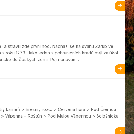
) a strávili zde první noc. Nachází se na svahu Zárub ve
 z roku 1273. Jako jeden z pohraničních hradů měl za úkol
vensko do českých zemí. Pojmenován...
strý kameň > Breziny rozc. > Červená hora > Pod Čiernou
 > Vápenná – Roštún > Pod Malou Vápennou > Sološnicka