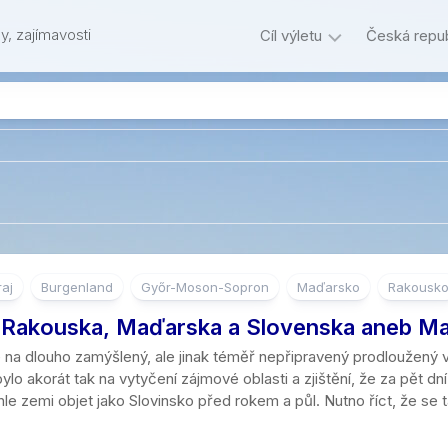
y, zajímavosti
Cíl výletu
Česká repub
Podle
Kraje
0
Hl.
vzdálenosti
-2
m.
Hory
České
km
Praha
Přírodní
Hory
středohoří
cíle
3
Jihočeský
Skály
Beskydy
–
kraj
Památky
Zříceniny
5
Skalní
Brdy,
Jihomoravs
km
Ostatní
města
Hrady
Rozhledny
Hřebeny
kraj
6
raj
Burgenland
Győr-Moson-Sopron
Maďarsko
Rakousk
Kameny
Tvrze
Umělé
Hrubý
Karlovarský
–
 Rakouska, Maďarska a Slovenska aneb M
podzemí
Jeseník
kraj
10
Les
Zámky
km
e na dlouho zamýšlený, ale jinak téměř nepřipravený prodloužený
Bunkry,
Javoří
Kraj
bylo akorát tak na vytyčení zájmové oblasti a zjištění, že za pět dn
Stromy
Technické
opevnění
hory
Vysočina
11
 zemi objet jako Slovinsko před rokem a půl. Nutno říct, že se ta
památky
–
Vyhlídky
Urbex
Jizerské
Královehra
15
Skanzeny
hory
kraj
km