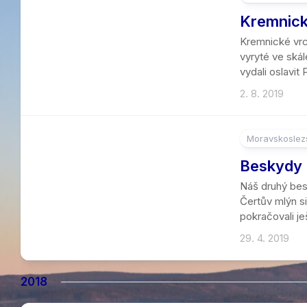
Kremnick
Kremnické vrch
vyryté ve skál
vydali oslavi
2. 8. 2019
Moravskoslezs
4
Beskydy |
Náš druhý besk
Čertův mlýn si 
pokračovali j
29. 4. 2019
2018