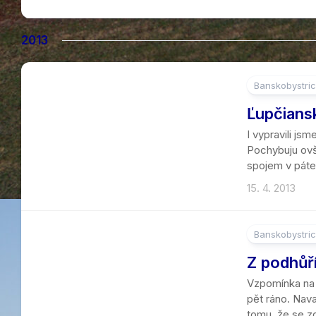
2013
Banskobystric
3
Ľupčiansk
I vypravili js
Pochybuju ovš
spojem v pátek
15. 4. 2013
Banskobystric
3
Z podhůř
Vzpomínka na 
pět ráno. Nav
tomu, že se zd