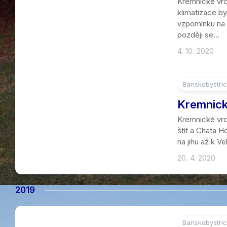
Kremnické vrc
klimatizace by
vzpomínku na l
později se...
4. 10. 2020
Banskobystric
2
Kremnick
Kremnické vrc
štít a Chata H
na jihu až k V
20. 4. 2020
2019
Banskobystric
3