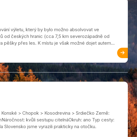
vání výletu, který by bylo možno absolvovat ve
trů od českých hranic (cca 7,5 km severozápadně od
 pěšky přes les. K místu je však možné dojet autem...
> Konské > Chopok > Kosodrevina > Srdiečko Země:
mNáročnost: kvůli sestupu citelnáOkruh: ano Typ cesty:
Na Slovensko jsme vyrazili prakticky na otočku.