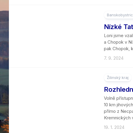
Banskobystric
Nízké Ta
Loni jsme vzal
a Chopok v Ní
pak Chopok, kt
7. 9. 2024
Žilinský kraj
1
Rozhledn
Volně přístupn
10 km jihovýc
přímo z Necpal
Kremnických v
19. 1. 2024