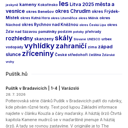
les
města a
Litva 2025
kameny
Kokořínsko
jeskyně
vesnice
okres Chrudim
okres Frýdek-
okres Benešov
Místek
okres
okres Kutná Hora
okres Litoměřice
okres Mělník
Náchod
okres Rychnov nad Kněžnou
okres
okres Česká Lípa
podzim
Žďár nad Sázavou
památníky
přehrady
potoky
skály
rozhledny
skanzeny
urbex
Slované
UNESCO
vyhlídky
zahraničí
západ
vodopády
zima
zříceniny
slunce
České středohoří
čeština
Žďárské
vrchy
Puštík.hů
Puštík v Bradavicích | 1-4 | Varázsló
28. 7. 2026
Potterovská série článků Puštík v Bradavicích patří do rubriky,
kde pitvám různé texty. Text pod lupou Základní informace
najdete v článku Kouzla a čáry maďarsky. A háztáj őrző Čtvrtá
kapitola Kamene mudrců se v maďarštině jmenuje A háztáj
őrző. A tady se rovnou zastavíme. V originále je to The