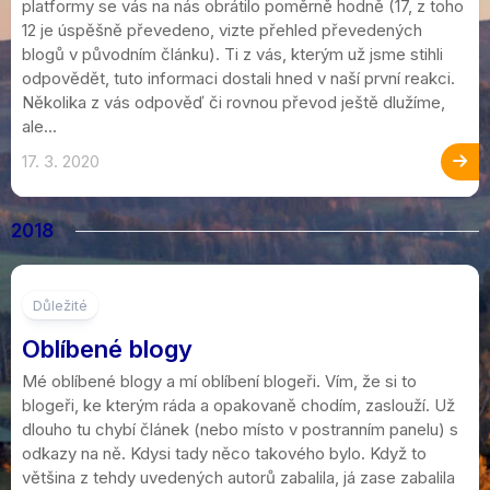
platformy se vás na nás obrátilo poměrně hodně (17, z toho
12 je úspěšně převedeno, vizte přehled převedených
blogů v původním článku). Ti z vás, kterým už jsme stihli
odpovědět, tuto informaci dostali hned v naší první reakci.
Několika z vás odpověď či rovnou převod ještě dlužíme,
ale...
17. 3. 2020
2018
14
Důležité
Oblíbené blogy
Mé oblíbené blogy a mí oblíbení blogeři. Vím, že si to
blogeři, ke kterým ráda a opakovaně chodím, zaslouží. Už
dlouho tu chybí článek (nebo místo v postranním panelu) s
odkazy na ně. Kdysi tady něco takového bylo. Když to
většina z tehdy uvedených autorů zabalila, já zase zabalila