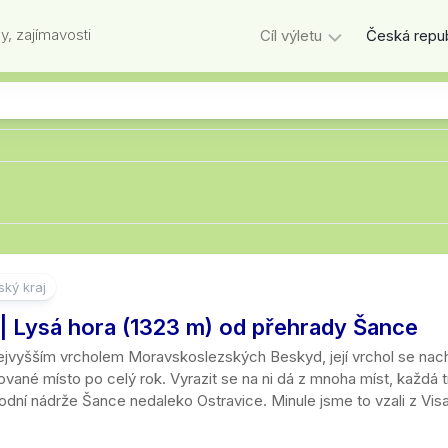
y, zajímavosti
Cíl výletu
Česká repub
Podle
Kraje
0
Hl.
vzdálenosti
-2
m.
Hory
České
km
Praha
Přírodní
Hory
středohoří
cíle
3
Jihočeský
Skály
Beskydy
–
kraj
Památky
Zříceniny
5
Skalní
Brdy,
Jihomoravs
km
Ostatní
města
Hrady
Rozhledny
Hřebeny
kraj
6
ký kraj
Kameny
Tvrze
Umělé
Hrubý
Karlovarský
–
| Lysá hora (1323 m) od přehrady Šance
podzemí
Jeseník
kraj
10
Les
Zámky
km
nejvyšším vrcholem Moravskoslezských Beskyd, její vrchol se nach
Bunkry,
Javoří
Kraj
vané místo po celý rok. Vyrazit se na ni dá z mnoha míst, každá tra
Stromy
Technické
opevnění
hory
Vysočina
11
odní nádrže Šance nedaleko Ostravice. Minule jsme to vzali z Visa
památky
–
Vyhlídky
Urbex
Jizerské
Královehra
15
Skanzeny
hory
kraj
km