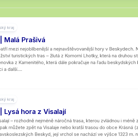
ký kraj
| Malá Prašivá
atří mezi nejoblíbenější a nejnavštěvovanější hory v Beskydech. Na
tví turistických tras – žlutá z Komorní Lhotky, která na druhou 
novka z Kamenitého, která dále pokračuje na řadu beskydských k
 a další....
ký kraj
 Lysá hora z Visalají
salají – rozhodně nejméně náročná trasa, kterou zvládnou i méně z
e pak můžete zpět na Visalaje nebo kratší trasou do obce Krásná (z
skoslezských Beskyd, její vrchol se nachází ve výšce 1323 m. n. 