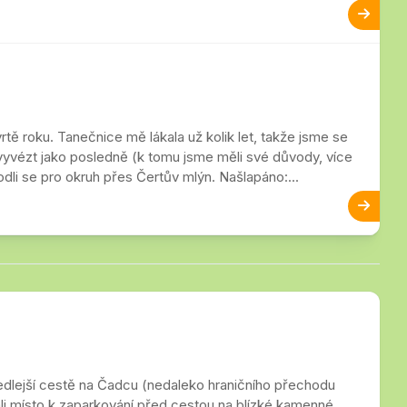
ě roku. Tanečnice mě lákala už kolik let, takže jsme se
 vyvézt jako posledně (k tomu jsme měli své důvody, více
dli se pro okruh přes Čertův mlýn. Našlapáno:...
vedlejší cestě na Čadcu (nedaleko hraničního přechodu
ali místo k zaparkování před cestou na blízké kamenné