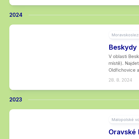
2024
Moravskoslezs
1
Beskydy 
V oblasti Besk
místě). Najdet
Oldřichovice a
28. 8. 2024
2023
Malopolské vo
2
Oravské 