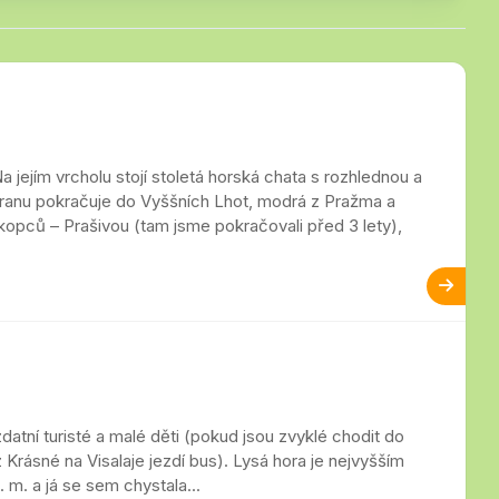
 jejím vrcholu stojí stoletá horská chata s rozhlednou a
stranu pokračuje do Vyššních Lhot, modrá z Pražma a
opců – Prašivou (tam jsme pokračovali před 3 lety),
datní turisté a malé děti (pokud jsou zvyklé chodit do
 Krásné na Visalaje jezdí bus). Lysá hora je nejvyšším
m. a já se sem chystala...