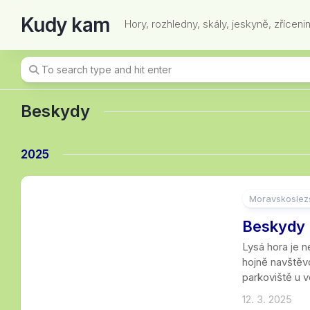
Skip
Kudy kam
to
Hory, rozhledny, skály, jeskyně, zřícenin
content
Beskydy
2025
Moravskoslezs
8
Beskydy 
Lysá hora je 
hojně navštěvo
parkoviště u v
12. 3. 2025