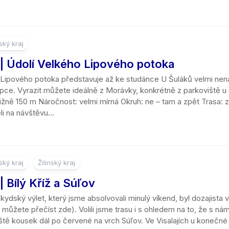
ký kraj
| Údolí Velkého Lipového potoka
 Lipového potoka představuje až ke studánce U Šuláků velmi nen
ce. Vyrazit můžete ideálně z Morávky, konkrétně z parkoviště u
ližně 150 m Náročnost: velmi mírná Okruh: ne – tam a zpět Trasa:
li na návštěvu...
ký kraj
Žilinský kraj
 Bílý Kříž a Súľov
ydský výlet, který jsme absolvovali minulý víkend, byl dozajista
můžete přečíst zde). Volili jsme trasu i s ohledem na to, že s námi ť
eště kousek dál po červené na vrch Súľov. Ve Visalajích u konečn