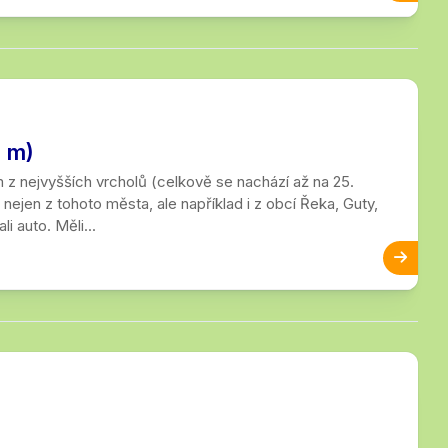
ezský
 m)
m z nejvyšších vrcholů (celkově se nachází až na 25.
nejen z tohoto města, ale například i z obcí Řeka, Guty,
i auto. Měli...
ý