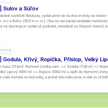
| Sulov a Súľov
ledně navštívili Beskydy, vydali jsme se na dva vrcholy na česk
. m.) a Súľov (903 m n. m.). Oba se nacházejí nedaleko turisticky 
 se na oba kopce vydali už podruhé, tentokrát ze Starých Hamrů, k
ký kraj
 Godula, Křivý, Ropička, Příslop, Velký Li
í trasa (21 km): Komorní Lhotka nám. >> Godula (738 m) >> Ropi
lký Lipový (999 m) >> Ropice (1083 m) a zpět do Komorní Lhoty č
 málo bohatá na tisícovky, a právě tisícovku jsme si dali za cíl bě