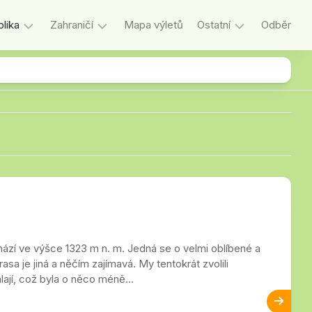
lika
Zahraničí
Mapa výletů
Ostatní
Odběr
Itálie
Důležité
Litva
Historie
Lotyšsko
Jazykový
koutek
Maďarsko
Kecání
ký
Německo
O
Polsko
autorce
a
Rakousko
o
ází ve výšce 1323 m n. m. Jedná se o velmi oblíbené a
blogu
Slovensko
sa je jiná a něčím zajímavá. My tentokrát zvolili
lají, což byla o něco méně...
Slovinsko
decký