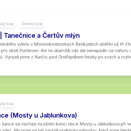
ký kraj
Zlínský kraj
| Tanečnice a Čertův mlýn
ledního výletu v Moravskoslezských Beskydech uběhlo už tři čtvrt
ě pro okolí Pusteven. Ani na okamžik nás ale nenapadlo se nahoru
). Vyrazili jsme z Kunčic pod Ondřejníkem hezky po svých a rozho
ký kraj
nce (Mosty u Jablunkova)
é šance se nachází na jižním konci obce Mosty u Jablunkova při 
 zde). My jsme na něj narazili prakticky náhodou, když jsme hled