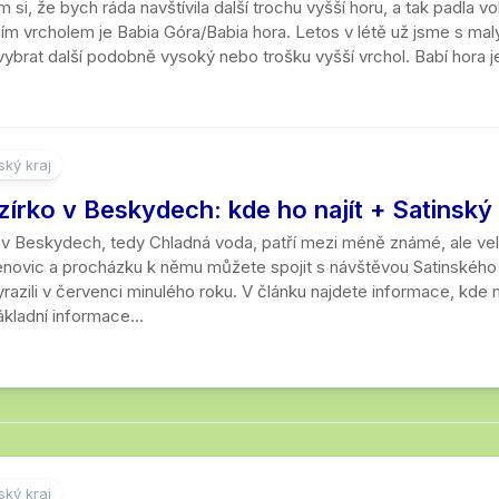
 si, že bych ráda navštívila další trochu vyšší horu, a tak padla
kraj
ším vrcholem je Babia Góra/Babia hora. Letos v létě už jsme s mal
ybrat další podobně vysoký nebo trošku vyšší vrchol. Babí hora j
ký kraj
zírko v Beskydech: kde ho najít + Satinsk
 v Beskydech, tedy Chladná voda, patří mezi méně známé, ale vel
novic a procházku k němu můžete spojit s návštěvou Satinského vo
yrazili v červenci minulého roku. V článku najdete informace, kde m
kladní informace...
ký kraj