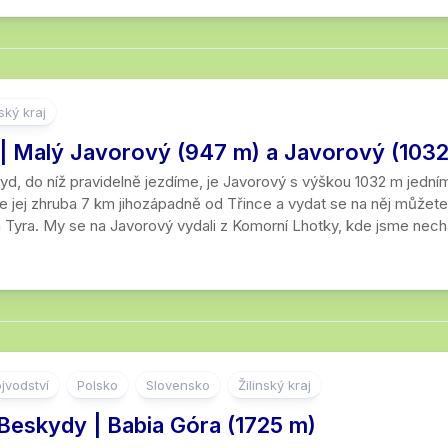
Jeskyně
Mosty
Kralický
Liberecký
16
Potoky
Muzea
Sněžník
kraj
–
a
20
říčky
Living
Krkonoše
Moravskosl
km
history
kraj
ký kraj
Vodopády
Orlické
21
| Malý Javorový (947 m) a Javorový (1032
Koncentrační
hory
Olomoucký
–
Jezera
a
kraj
25
yd, do níž pravidelně jezdíme, je Javorový s výškou 1032 m jední
pracovní
Šumava,
km
e jej zhruba 7 km jihozápadně od Třince a vydat se na něj můžete 
Jezírka
tábory
Bavorský
Pardubický
 Tyra. My se na Javorový vydali z Komorní Lhotky, kde jsme nechal
les
kraj
26
Rybníky
Hřbitovy
–
Železné
Plzeňský
30
Lomy
Hradiště
hory
kraj
km
Přehrady
Zoo
Žďárské
Středočesk
31
vrchy
kraj
km
Moře
a
jvodství
Polsko
Slovensko
Žilinský kraj
Ústecký
více
Rašeliniště
kraj
Beskydy | Babia Góra (1725 m)
Soutěsky
Zlínský