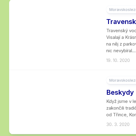
Moravskoslezs
4
Travens
Travenský vod
Visalají a Kr
na něj z parko
nic nevybíral...
19. 10. 2020
Moravskoslezs
9
Beskydy 
Když jsme v le
zakončili trad
od Třince, Kom
30. 3. 2020