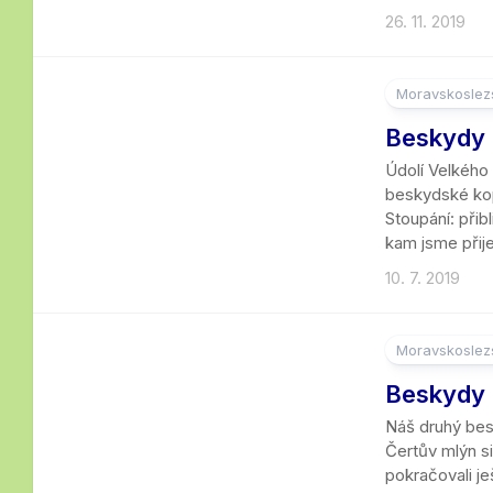
26. 11. 2019
Moravskoslezs
Beskydy 
Údolí Velkého
beskydské kop
Stoupání: přib
kam jsme přije
10. 7. 2019
Moravskoslezs
4
Beskydy |
Náš druhý besk
Čertův mlýn si 
pokračovali j