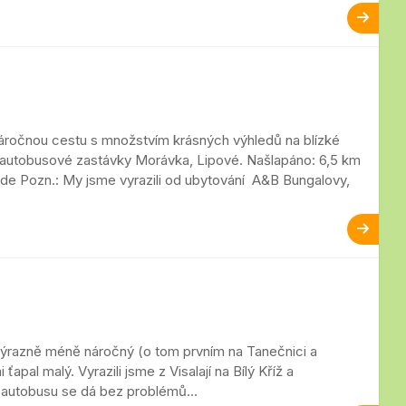
áročnou cestu s množstvím krásných výhledů na blízké
 autobusové zastávky Morávka, Lipové. Našlapáno: 6,5 km
 zde Pozn.: My jsme vyrazili od ubytování A&B Bungalovy,
 výrazně méně náročný (o tom prvním na Tanečnici a
apal malý. Vyrazili jsme z Visalají na Bílý Kříž a
é autobusu se dá bez problémů...