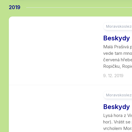
2019
Moravskoslezs
8
Beskydy 
Malá Prašivá p
vede tam množs
červená hřebe
Ropičku, Ropici
9. 12. 2019
Moravskoslezs
12
Beskydy |
Lysá hora z Vi
hor). Vrátit s
vrcholem Morav