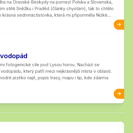
 volba na Oravské Beskydy na pomezí Polska a Slovenska,
ým stihli Sněžku i Praděd (články chystám), tak to chtělo
e krásná sedmnáctistovka, která mi připomněla Nízké...
ý vodopád
mi fotogenické cíle pod Lysou horou. Nachází se
dopádu, který patří mezi nejkrásnější místa v oblasti.
odré jezírko najít, popis trasy, mapu i tip, kde zdarma