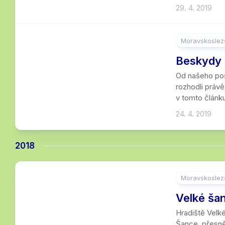
29. 4. 2019
Moravskoslezs
2
Beskydy 
Od našeho pos
rozhodli práv
v tomto článku
24. 4. 2019
2018
Moravskoslezs
2
Velké ša
Hradiště Velk
Šance, přesně