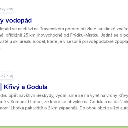
ký kraj
ký vodopád
opád se nachází na Travenském potoce při žluté turistické značce
ásné, přibližně 25 km jihovýchodně od Frýdku-Místku. Jedná se o 
viště u ski areálu Biocel, které je v sezóně pravděpodobně zpopl
.
ký kraj
| Křivý a Godula
dnu opět navštívili Beskydy, vydali jsme se na výlet na vrchy Křivý
ičně v Komorní Lhotce, ze které se obvykle na Godulu a na další 
orní Lhotka pak ještě o 2 km západněji. Do obou obcí zajíždí aut