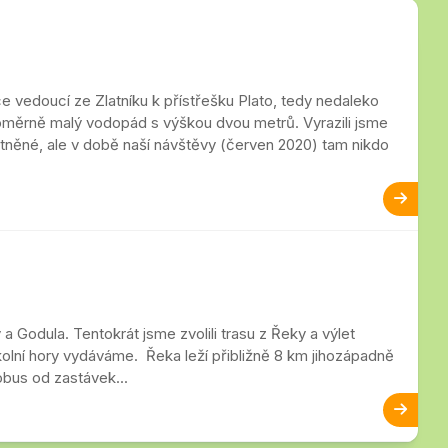
 vedoucí ze Zlatníku k přístřešku Plato, tedy nedaleko
poměrně malý vodopád s výškou dvou metrů. Vyrazili jsme
atněné, ale v době naší návštěvy (červen 2020) tam nikdo
 a Godula. Tentokrát jsme zvolili trasu z Řeky a výlet
okolní hory vydáváme. Řeka leží přibližně 8 km jihozápadně
obus od zastávek...