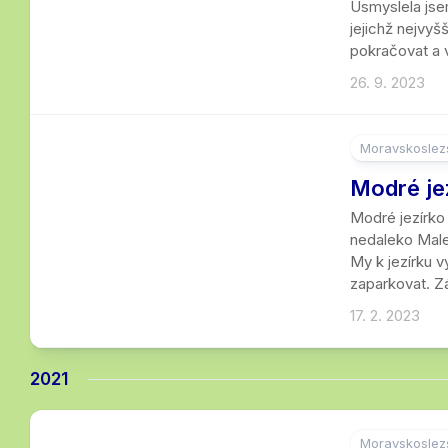
Usmyslela jsem
jejichž nejvyš
pokračovat a v
26. 9. 2023
Moravskoslezs
3
Modré je
Modré jezírko
nedaleko Male
My k jezírku v
zaparkovat. Zá
17. 2. 2023
2021
Moravskoslezs