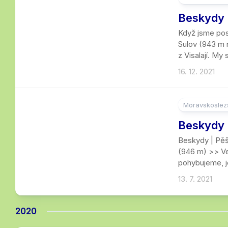
4
Beskydy 
Když jsme pos
Sulov (943 m n
z Visalají. My
16. 12. 2021
Moravskoslezs
8
Beskydy |
Beskydy | Pěš
(946 m) >> Ve
pohybujeme, je
13. 7. 2021
2020