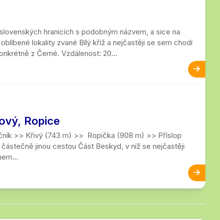
o-slovenských hranicích s podobným názvem, a sice na
oblíbené lokality zvané Bílý kříž a nejčastěji se sem chodí
onkrétně z Černé. Vzdálenost: 20...
pový, Ropice
čník >> Křivý (743 m) >> Ropička (908 m) >> Příslop
ástečně jinou cestou Část Beskyd, v níž se nejčastěji
hem...