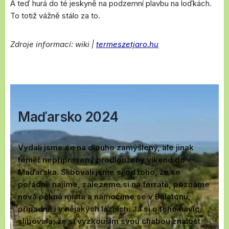
A teď hurá do té jeskyně na podzemní plavbu na loďkách.
To totiž vážně stálo za to.
Zdroje informací: wiki |
termeszetjaro.hu
Maďarsko 2024
Vydali jsme se na dlouho zamýšlený, ale jinak
téměř nepřipravený prodloužený víkend do
Maďarska. Slibovali jsme si od toho, že se
pořádně najíme, zalezeme si na ferratě, poznáme
nová pěkná místa a namočíme se v Balatonu,
případně i v nějakých lázních. Já si o toho navíc
slibovala, že si vyzkouším svou chabou znalost