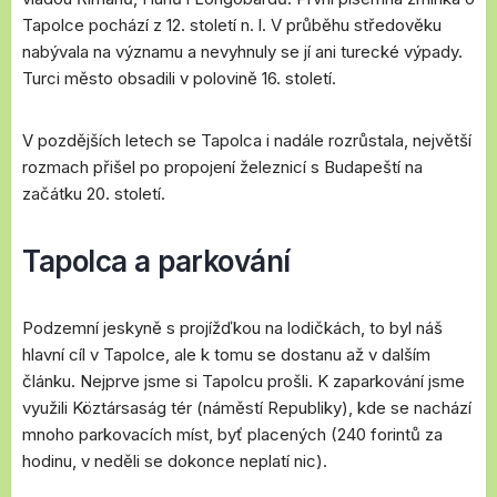
Tapolce pochází z 12. století n. l. V průběhu středověku
nabývala na významu a nevyhnuly se jí ani turecké výpady.
Turci město obsadili v polovině 16. století.
V pozdějších letech se Tapolca i nadále rozrůstala, největší
rozmach přišel po propojení železnicí s Budapeští na
začátku 20. století.
Tapolca a parkování
Podzemní jeskyně s projížďkou na lodičkách, to byl náš
hlavní cíl v Tapolce, ale k tomu se dostanu až v dalším
článku. Nejprve jsme si Tapolcu prošli. K zaparkování jsme
využili Köztársaság tér (náměstí Republiky), kde se nachází
mnoho parkovacích míst, byť placených (240 forintů za
hodinu, v neděli se dokonce neplatí nic).