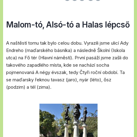
Malom-tó, Alsó-tó a Halas lépcső
A naštěstí tomu tak bylo celou dobu. Vyrazili jsme ulicí Ady
Endreho (maďarského básníka) a následně Školní (Iskola
utca) na Fő tér (Hlavní náměstí). První pasáží jsme zašli do
takového zapadlého místa, kde se nachází socha
pojmenovaná A négy évszak, tedy Čtyři roční období. Ta
se maďarsky řeknou tavasz (jaro), nyár (léto), ősz
(podzim) a tél (zima).