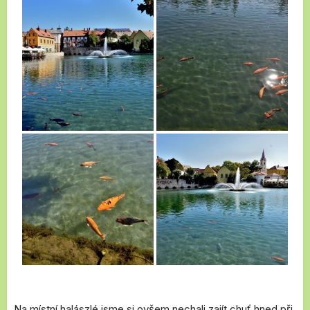
Na místní halászlé jsme si ovšem nechali zajít chuť hned při