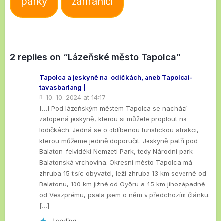
parky
zahraničí
2 replies on “Lázeňské město Tapolca”
Tapolca a jeskyně na lodičkách, aneb Tapolcai-
tavasbarlang |
10. 10. 2024 at 14:17
[…] Pod lázeňským městem Tapolca se nachází
zatopená jeskyně, kterou si můžete proplout na
lodičkách. Jedná se o oblíbenou turistickou atrakci,
kterou můžeme jedině doporučit. Jeskyně patří pod
Balaton-felvidéki Nemzeti Park, tedy Národní park
Balatonská vrchovina. Okresní město Tapolca má
zhruba 15 tisíc obyvatel, leží zhruba 13 km severně od
Balatonu, 100 km jižně od Győru a 45 km jihozápadně
od Veszprému, psala jsem o něm v předchozím článku.
[…]
Loading...