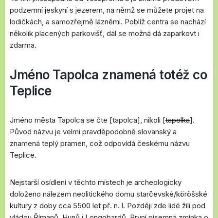
podzemní jeskyní s jezerem, na němž se můžete projet na
lodičkách, a samozřejmě lázněmi. Poblíž centra se nachází
několik placených parkovišť, dál se možná dá zaparkovt i
zdarma.
Jméno Tapolca znamená totéž co
Teplice
Jméno města Tapolca se čte [tapolca], nikoli [
tapolka
].
Původ názvu je velmi pravděpodobně slovanský a
znamená teplý pramen, což odpovídá českému názvu
Teplice.
Nejstarší osídlení v těchto místech je archeologicky
doloženo nálezem neolitického domu starčevské/köröšské
kultury z doby cca 5500 let př. n. l. Později zde lidé žili pod
vládou Římanů, Hunů i Longobardů. První písemná zmínka o