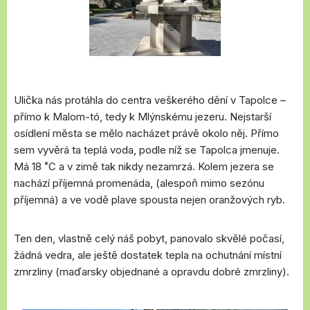
Ulička nás protáhla do centra veškerého dění v Tapolce –
přímo k Malom-tó, tedy k Mlýnskému jezeru. Nejstarší
osídlení města se mělo nacházet právě okolo něj. Přímo
sem vyvěrá ta teplá voda, podle níž se Tapolca jmenuje.
Má 18 ˚C a v zimě tak nikdy nezamrzá. Kolem jezera se
nachází příjemná promenáda, (alespoň mimo sezónu
příjemná) a ve vodě plave spousta nejen oranžových ryb.
Ten den, vlastně celý náš pobyt, panovalo skvělé počasí,
žádná vedra, ale ještě dostatek tepla na ochutnání místní
zmrzliny (maďarsky objednané a opravdu dobré zmrzliny).