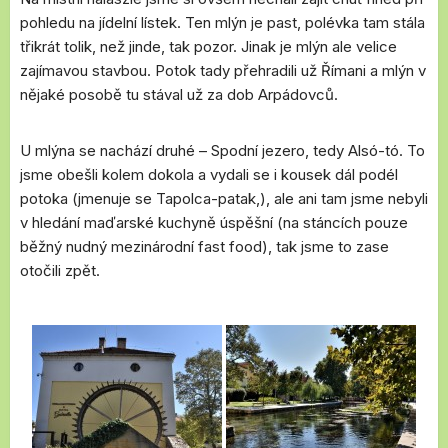
pohledu na jídelní lístek. Ten mlýn je past, polévka tam stála
třikrát tolik, než jinde, tak pozor. Jinak je mlýn ale velice
zajímavou stavbou. Potok tady přehradili už Římani a mlýn v
nějaké posobě tu stával už za dob Arpádovců.
U mlýna se nachází druhé – Spodní jezero, tedy Alsó-tó. To
jsme obešli kolem dokola a vydali se i kousek dál podél
potoka (jmenuje se Tapolca-patak,), ale ani tam jsme nebyli
v hledání maďarské kuchyně úspěšní (na stáncích pouze
běžný nudný mezinárodní fast food), tak jsme to zase
otočili zpět.