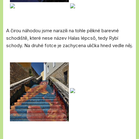
A čirou náhodou jsme narazili na tohle pěkné barevné
schodiště, které nese název Halas lépcső, tedy Rybí
schody. Na druhé fotce je zachycena ulička hned vedle něj.