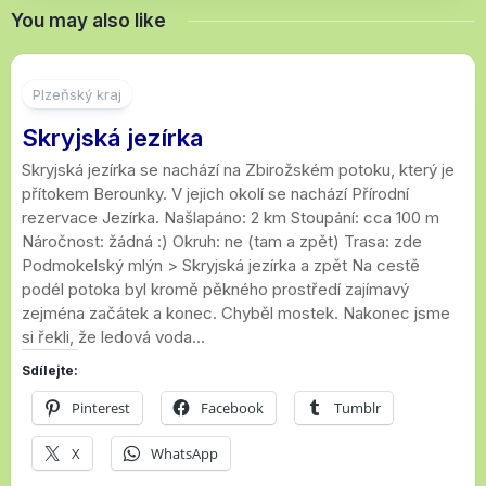
You may also like
Plzeňský kraj
Skryjská jezírka
Skryjská jezírka se nachází na Zbirožském potoku, který je
přítokem Berounky. V jejich okolí se nachází Přírodní
rezervace Jezírka. Našlapáno: 2 km Stoupání: cca 100 m
Náročnost: žádná :) Okruh: ne (tam a zpět) Trasa: zde
Podmokelský mlýn > Skryjská jezírka a zpět Na cestě
podél potoka byl kromě pěkného prostředí zajímavý
zejména začátek a konec. Chyběl mostek. Nakonec jsme
si řekli, že ledová voda...
Sdílejte:
Pinterest
Facebook
Tumblr
X
WhatsApp