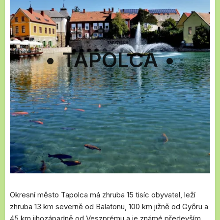
•
TAPOLCA
•
Okresní město Tapolca má zhruba 15 tisíc obyvatel, leží
zhruba 13 km severně od Balatonu, 100 km jižně od Győru a
45 km jihozápadně od Veszprému a je známé především