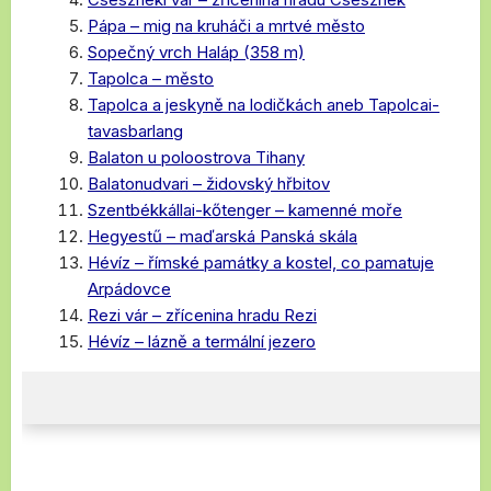
Pápa – mig na kruháči a mrtvé město
Sopečný vrch Haláp (358 m)
Tapolca – město
Tapolca a jeskyně na lodičkách aneb Tapolcai-
tavasbarlang
Balaton u poloostrova Tihany
Balatonudvari – židovský hřbitov
Szentbékkállai-kőtenger – kamenné moře
Hegyestű – maďarská Panská skála
Hévíz – římské památky a kostel, co pamatuje
Arpádovce
Rezi vár – zřícenina hradu Rezi
Hévíz – lázně a termální jezero