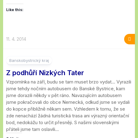
Like this:
11. 4. 2014
3
Banskobystrický kraj
Z podhůří Nizkých Tater
Vzpomínka na září, budu se tam muset brzo vydat… Vyrazili
jsme tehdy nočním autobusem do Banské Bystrice, kam
jsme dorazili někdy v pět ráno. Navazujícím autobusem
jsme pokračovali do obce Nemecká, odkud jsme se vydali
do kopce přibližně někam sem. Vzhledem k tomu, že se
zde nenachází žádná turistická trasa ani výrazný orientační
bod, nedokážu to určit přesněji. S našimi slovenskými
přáteli jsme tam oslavili...