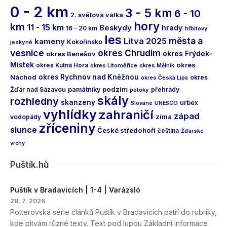
0 - 2 km
3 - 5 km
6 - 10
2. světová válka
hory
km
11 - 15 km
Beskydy
hrady
16 - 20 km
hřbitovy
les
města a
Litva 2025
kameny
Kokořínsko
jeskyně
vesnice
okres Chrudim
okres Frýdek-
okres Benešov
Místek
okres
okres Kutná Hora
okres Litoměřice
okres Mělník
Náchod
okres Rychnov nad Kněžnou
okres
okres Česká Lípa
podzim
Žďár nad Sázavou
památníky
přehrady
potoky
skály
rozhledny
skanzeny
urbex
Slované
UNESCO
vyhlídky
zahraničí
západ
vodopády
zima
zříceniny
slunce
České středohoří
čeština
Žďárské
vrchy
Puštík.hů
Puštík v Bradavicích | 1-4 | Varázsló
28. 7. 2026
Potterovská série článků Puštík v Bradavicích patří do rubriky,
kde pitvám různé texty. Text pod lupou Základní informace