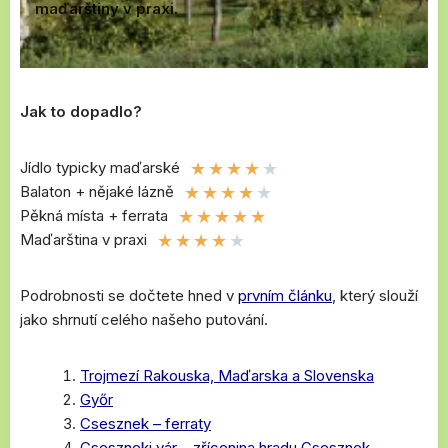
maďarštiny v praxi.
Jak to dopadlo?
★
★
★
★
★
Jídlo typicky maďarské
★
★
★
★
★
Balaton + nějaké lázně
★
★
★
★
★
Pěkná místa + ferrata
★
★
★
★
★
Maďarština v praxi
Podrobnosti se dočtete hned v
prvním článku
, který slouží
jako shrnutí celého našeho putování.
Trojmezí Rakouska, Maďarska a Slovenska
Győr
Csesznek – ferraty
Cseszneki vár – zřícenina hradu Csesznek