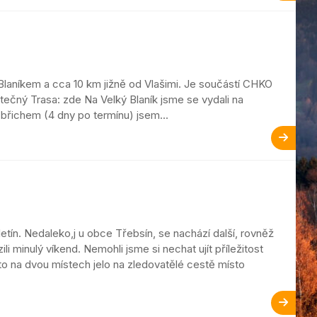
laníkem a cca 10 km jižně od Vlašimi. Je součástí CHKO
tečný Trasa: zde Na Velký Blaník jsme se vydali na
břichem (4 dny po termínu) jsem...
letín. Nedaleko,j u obce Třebsín, se nachází další, rovněž
 minulý víkend. Nemohli jsme si nechat ujít příležitost
uto na dvou místech jelo na zledovatělé cestě místo