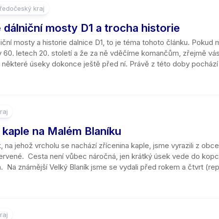
ředočeský kraj
dálniční mosty D1 a trocha historie
ční mosty a historie dalnice D1, to je téma tohoto článku. Pokud
 60. letech 20. století a že za ně vděčíme komančům, zřejmě vás p
 některé úseky dokonce ještě před ní. Právě z této doby pochází 
raj
 kaple na Malém Blaníku
, na jehož vrcholu se nachází zřícenina kaple, jsme vyrazili z ob
červené. Cesta není vůbec náročná, jen krátký úsek vede do kopc
. Na známější Velký Blaník jsme se vydali před rokem a čtvrt (repo
raj