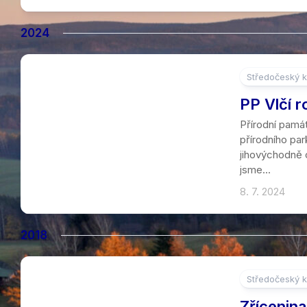
2024
Středočeský k
PP Vlčí r
Přírodní památ
přírodního pa
jihovýchodně o
jsme...
8. 7. 2024
2018
Středočeský k
2
Zřícenina