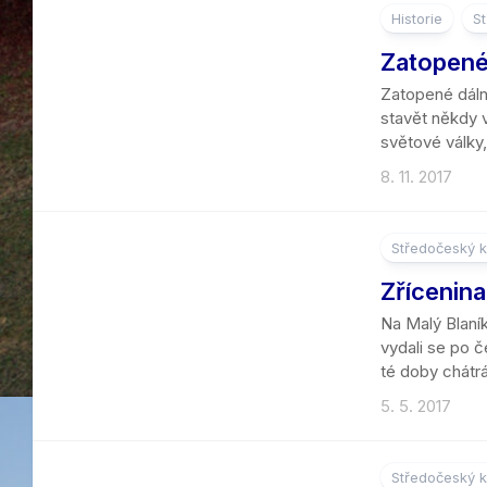
Historie
St
7
Zatopené 
Zatopené dálni
stavět někdy v
světové války,
8. 11. 2017
Středočeský k
7
Zřícenina
Na Malý Blaník
vydali se po 
té doby chátrá
5. 5. 2017
Středočeský k
4