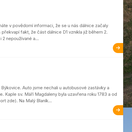
 máte v povědomí informaci, že se u nás dálnice začaly
řekvapí fakt, že část dálnice D1 vznikla již během 2.
i 2 nepoužívané a...
ce Býkovice. Auto jsme nechali u autobusové zastávky a
e. Kaple sv. Máří Magdaleny byla uzavřena roku 1783 a od
rt zde). Na Malý Blaník...