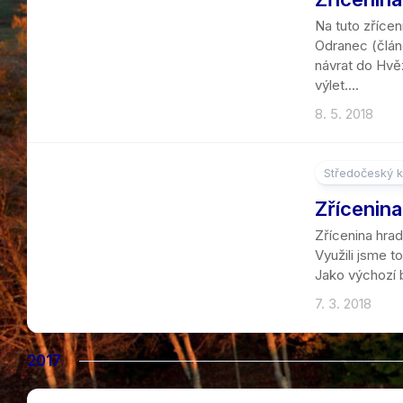
Na tuto zříce
Odranec (článe
návrat do Hvěz
výlet....
8. 5. 2018
Středočeský k
2
Zřícenin
Zřícenina hra
Využili jsme to
Jako výchozí b
7. 3. 2018
2017