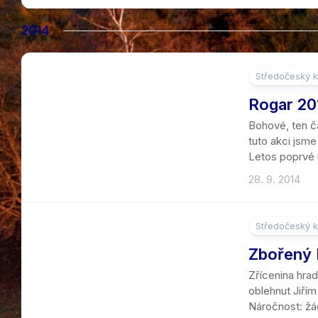
2014
Středočeský k
Rogar 20
Bohové, ten ča
tuto akci jsme
Letos poprvé n
28. 9. 2014
Středočeský k
2
Zbořený 
Zřícenina hra
oblehnut Jiří
Náročnost: žád