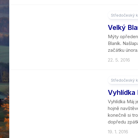
Středočeský k
2
Velký Bla
Mýty opředený
Blaník. Našla
začátku února
22. 5. 2016
Středočeský k
7
Vyhlídka
Vyhlídka Máj j
hojně navštěvo
konečně si tro
dopředu zpátk
19. 1. 2016