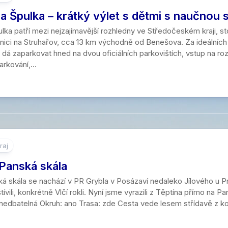
a Špulka – krátký výlet s dětmi s naučnou 
lka patří mezi nejzajímavější rozhledny ve Středočeském kraji, s
silnici na Struhařov, cca 13 km východně od Benešova. Za ideální
dá zaparkovat hned na dvou oficiálních parkovištích, vstup na ro
rkování,...
raj
 Panská skála
á skála se nachází v PR Grybla v Posázaví nedaleko Jílového u Pr
štívili, konkrétně Vlčí rokli. Nyní jsme vyrazili z Těptína přímo n
edbatelná Okruh: ano Trasa: zde Cesta vede lesem střídavě z kopc