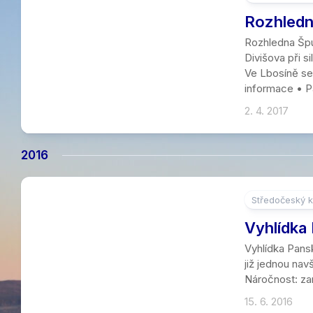
Rozhledn
Rozhledna Špu
Divišova při 
Ve Lbosíně se 
informace • Pa
2. 4. 2017
2016
Středočeský k
Vyhlídka
Vyhlídka Pansk
již jednou nav
Náročnost: zan
15. 6. 2016