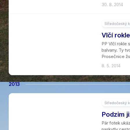
30. 8. 2014
Středočeský k
6
Vlčí rokle
PP Vlčí rokle
balvany. Ty t
Prosečnice žst
8. 5. 2014
2013
Středočeský k
5
Podzim j
Pár fotek ukáz
naskytly cesto