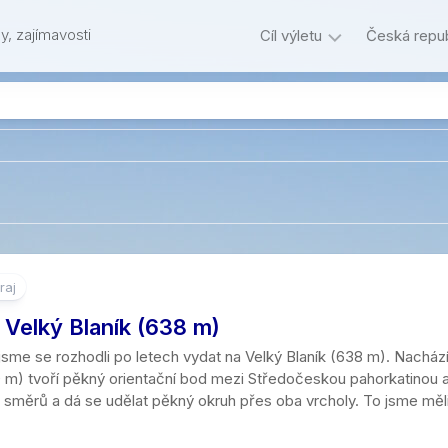
y, zajímavosti
Cíl výletu
Česká repub
Podle
Kraje
0
Hl.
vzdálenosti
-2
m.
Hory
České
km
Praha
Přírodní
Hory
středohoří
cíle
3
Jihočeský
Skály
Beskydy
–
kraj
Památky
Zříceniny
5
Skalní
Brdy,
Jihomoravs
km
Ostatní
města
Hrady
Rozhledny
Hřebeny
kraj
6
raj
Kameny
Tvrze
Umělé
Hrubý
Karlovarský
–
 Velký Blaník (638 m)
podzemí
Jeseník
kraj
10
Les
Zámky
km
 jsme se rozhodli po letech vydat na Velký Blaník (638 m). Nacház
Bunkry,
Javoří
Kraj
 m) tvoří pěkný orientační bod mezi Středočeskou pahorkatinou 
Stromy
Technické
opevnění
hory
Vysočina
11
k směrů a dá se udělat pěkný okruh přes oba vrcholy. To jsme měl
památky
–
Vyhlídky
Urbex
Jizerské
Královehra
15
Skanzeny
hory
kraj
km