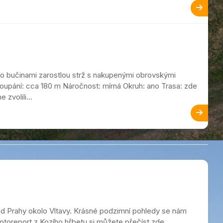
 o bučinami zarostlou strž s nakupenými obrovskými
oupání: cca 180 m Náročnost: mírná Okruh: ano Trasa: zde
zvolili...
 od Prahy okolo Vltavy. Krásné podzimní pohledy se nám
Fotoreport z Kozího hřbetu si můžete přečíst zde.