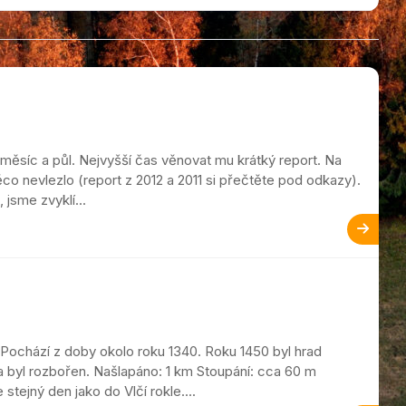
měsíc a půl. Nejvyšší čas věnovat mu krátký report. Na
něco nevlezlo (report z 2012 a 2011 si přečtěte pod odkazy).
 jsme zvyklí...
Pochází z doby okolo roku 1340. Roku 1450 byl hrad
a byl rozbořen. Našlapáno: 1 km Stoupání: cca 60 m
stejný den jako do Vlčí rokle....