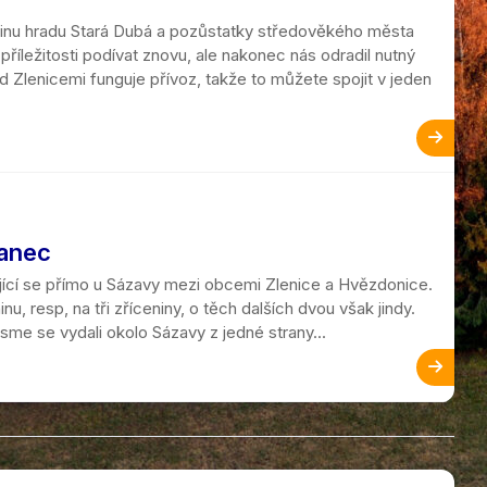
ceninu hradu Stará Dubá a pozůstatky středověkého města
příležitosti podívat znovu, ale nakonec nás odradil nutný
d Zlenicemi funguje přívoz, takže to můžete spojit v jeden
ranec
ící se přímo u Sázavy mezi obcemi Zlenice a Hvězdonice.
inu, resp, na tři zříceniny, o těch dalších dvou však jindy.
sme se vydali okolo Sázavy z jedné strany...