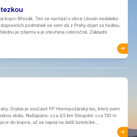
stezkou
tojí kopci Březák. Ten se nachází u obce Lbosín nedaleko
ch dopravních podmínek se sem dá z Prahy dojet za hodinu.
zhlednu je zdarma a je otevřena celoročně. Základní
ahy. Grybla je součástí PP Hornopožárský les, který jsem
a Panskou skálu. Našlapáno: cca 4,5 km Stoupání: cca 130 m
e do kopce, až se napojí na další turistické...