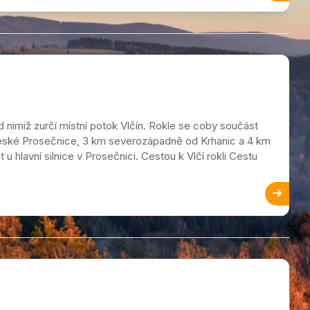
ezský
d nimiž zurčí místní potok Vlčín. Rokle se coby součást
české Prosečnice, 3 km severozápadně od Krhanic a 4 km
 hlavní silnice v Prosečnici. Cestou k Vlčí rokli Cestu
ý