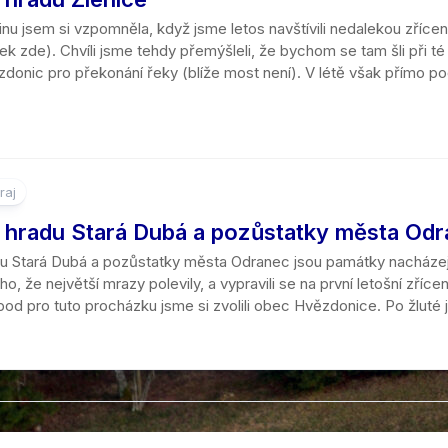
kraj
ninu jsem si vzpomněla, když jsme letos navštívili nedalekou zří
k zde). Chvíli jsme tehdy přemýšleli, že bychom se tam šli při té 
donic pro překonání řeky (blíže most není). V létě však přímo po
raj
a hradu Stará Dubá a pozůstatky města Od
du Stará Dubá a pozůstatky města Odranec jsou památky nacházej
ho, že největší mrazy polevily, a vypravili se na první letošní zřícen
od pro tuto procházku jsme si zvolili obec Hvězdonice. Po žluté j