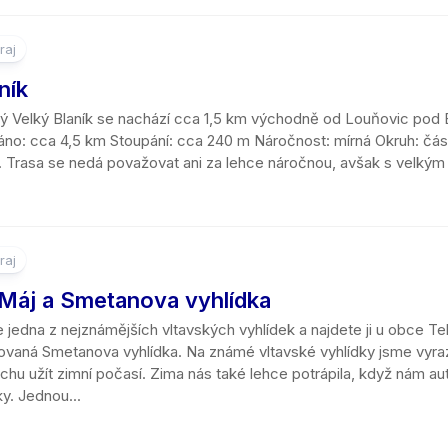
raj
ník
 Velký Blaník se nachází cca 1,5 km východně od Louňovic pod B
páno: cca 4,5 km Stoupání: cca 240 m Náročnost: mírná Okruh: čás
. Trasa se nedá považovat ani za lehce náročnou, avšak s velkým 
raj
 Máj a Smetanova vyhlídka
e jedna z nejznámějších vltavských vyhlídek a najdete ji u obce Te
vaná Smetanova vyhlídka. Na známé vltavské vyhlídky jsme vyrazili
chu užít zimní počasí. Zima nás také lehce potrápila, když nám a
y. Jednou...