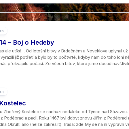
raj
14 – Boj o Hedeby
s ale utíká… Od letošní bitvy v Brdečném u Neveklova uplynul už 
 vyrazili již potřetí a bylo by to počtvrté, kdyby nám do toho loni 
ás překvapilo počasí. Ze všech bitev, které jsme dosud navštívili,
raj
Kostelec
du Zbořený Kostelec se nachází nedaleko od Týnce nad Sázavou. 
m z Poděbrad a padl. Roku 1467 byl dobyt znovu Jiřím z Poděbrad 
ná Okruh: ano (nelze zakreslit) Trasa: zde My se na ni vypravili ve 