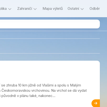
lika
Zahraničí
Mapa výletů
Ostatní
Odběr
Itálie
Důležité
Litva
Historie
Lotyšsko
Jazykový
koutek
Maďarsko
Kecání
ký
Německo
O
Polsko
autorce
a
Rakousko
o
í se zhruba 10 km jižně od Vlašimi a spolu s Malým
blogu
Slovensko
a Českomoravskou vrchovinou. Na vrchol se dá vydat
i původně v plánu také, nakonec...
Slovinsko
decký