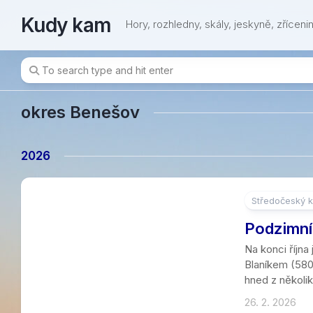
Skip
Kudy kam
to
Hory, rozhledny, skály, jeskyně, zřícenin
content
okres Benešov
2026
Středočeský k
Podzimní
Na konci října
Blaníkem (580
hned z několi
26. 2. 2026