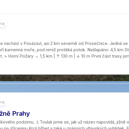
raj
 se nachází v Posázaví, asi 2 km severně od Prosečnice. Jedná se
voří kamenná moře, pod nimiž protéká potok. Našlapáno: 4,5 km St
. > Horní Požáry → 1,5 km | ↑ 130 m | ↓ 10 m První část trasy jsme 
raj
ižně Prahy
kového podzimu. :) Toulali jsme se, jak už název napovídá, jižně
u na zříceninu Kozí hřbet a také u známých vltavských vyhlídek. 