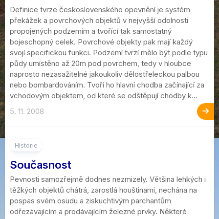
Definice tvrze československého opevnění je systém
překážek a povrchových objektů v nejvyšší odolnosti
propojených podzemím a tvořící tak samostatný
bojeschopný celek. Povrchové objekty pak mají každý
svojí specifickou funkci. Podzemí tvrzí mělo být podle typu
půdy umístěno až 20m pod povrchem, tedy v hloubce
naprosto nezasažitelné jakoukoliv dělostřeleckou palbou
nebo bombardováním. Tvoří ho hlavní chodba začínající za
vchodovým objektem, od které se odštěpují chodby k...
5. 11. 2008
Historie
Současnost
Pevnosti samozřejmě dodnes nezmizely. Většina lehkých i
těžkých objektů chátrá, zarostlá houštinami, nechána na
pospas svém osudu a ziskuchtivým parchantům
odřezávajícím a prodávajícím železné prvky. Některé