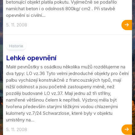
betonující objekt platila pokutu. Vyjímečně se podařilo
namíchat beton i o odolnosti 800kg/ cm2 . Při stavbě
opevnění si civilní...
5. 11. 2008
Historie
Lehké opevnění
Malé pevnůstky s osádkou několika mužů rozdělujeme na
dva typy: LO vz.36 Tyto velmi jednoduché objekty pro čelní
palbu vycházejí konstrukčně z francouzských typů, mají
nižší odolnost a jsou početně zastoupeny méně, než
později budované LO vz.37. Mají jednu až tři střílny,
namířené většinou čelem k nepříteli. Výzbroj měla být
tvořena především starými těžkými vodou chlazenými
kulomety vz.7/24 Schwarzlose, které byly v objektu
umístěny na...
5. 11. 2008