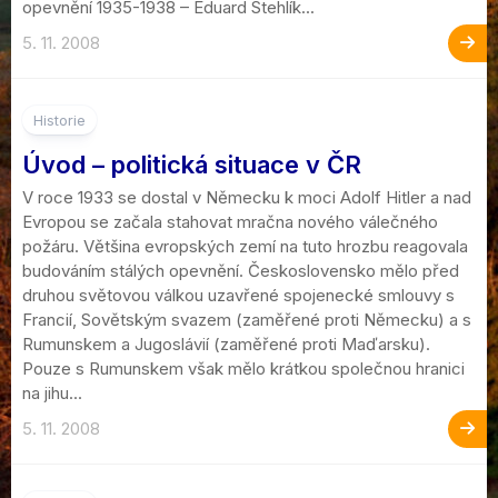
opevnění 1935-1938 – Eduard Stehlík...
5. 11. 2008
Historie
Úvod – politická situace v ČR
V roce 1933 se dostal v Německu k moci Adolf Hitler a nad
Evropou se začala stahovat mračna nového válečného
požáru. Většina evropských zemí na tuto hrozbu reagovala
budováním stálých opevnění. Československo mělo před
druhou světovou válkou uzavřené spojenecké smlouvy s
Francií, Sovětským svazem (zaměřené proti Německu) a s
Rumunskem a Jugoslávií (zaměřené proti Maďarsku).
Pouze s Rumunskem však mělo krátkou společnou hranici
na jihu...
5. 11. 2008