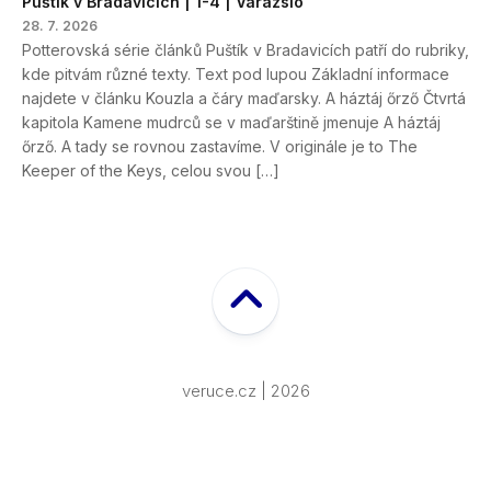
Puštík v Bradavicích | 1-4 | Varázsló
28. 7. 2026
Potterovská série článků Puštík v Bradavicích patří do rubriky,
kde pitvám různé texty. Text pod lupou Základní informace
najdete v článku Kouzla a čáry maďarsky. A háztáj őrző Čtvrtá
kapitola Kamene mudrců se v maďarštině jmenuje A háztáj
őrző. A tady se rovnou zastavíme. V originále je to The
Keeper of the Keys, celou svou […]
veruce.cz | 2026