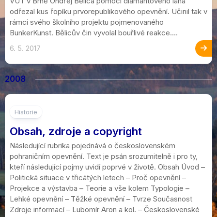
VUT v Brně Ondřej Bělica pomocí diamantového lana
odřezal kus řopíku prvorepublikového opevnění. Učinil tak v
rámci svého školního projektu pojmenovaného
BunkerKunst. Bělicův čin vyvolal bouřlivé reakce....
6. 5. 2017
2008
Historie
Obsah, zdroje a copyright
Následující rubrika pojednává o československém
pohraničním opevnění. Text je psán srozumitelně i pro ty,
kteří následující pojmy uvidí poprvé v životě. Obsah Úvod –
Politická situace v třicátých letech – Proč opevnění –
Projekce a výstavba – Teorie a vše kolem Typologie –
Lehké opevnění – Těžké opevnění – Tvrze Současnost
Zdroje informací – Lubomír Aron a kol. – Československé