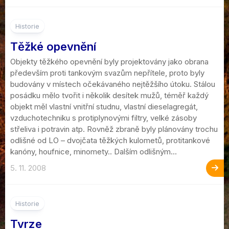
Historie
Těžké opevnění
Objekty těžkého opevnění byly projektovány jako obrana
především proti tankovým svazům nepřítele, proto byly
budovány v místech očekávaného nejtěžšího útoku. Stálou
posádku mělo tvořit i několik desítek mužů, téměř každý
objekt měl vlastní vnitřní studnu, vlastní dieselagregát,
vzduchotechniku s protiplynovými filtry, velké zásoby
střeliva i potravin atp. Rovněž zbraně byly plánovány trochu
odlišné od LO – dvojčata těžkých kulometů, protitankové
kanóny, houfnice, minomety.. Dalším odlišným...
5. 11. 2008
Historie
Tvrze