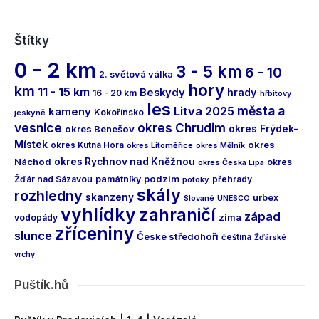
Štítky
0 - 2 km
3 - 5 km
6 - 10
2. světová válka
hory
km
11 - 15 km
Beskydy
hrady
16 - 20 km
hřbitovy
les
města a
Litva 2025
kameny
Kokořínsko
jeskyně
vesnice
okres Chrudim
okres Frýdek-
okres Benešov
Místek
okres
okres Kutná Hora
okres Litoměřice
okres Mělník
Náchod
okres Rychnov nad Kněžnou
okres
okres Česká Lípa
podzim
Žďár nad Sázavou
památníky
přehrady
potoky
skály
rozhledny
skanzeny
urbex
Slované
UNESCO
vyhlídky
zahraničí
západ
vodopády
zima
zříceniny
slunce
České středohoří
čeština
Žďárské
vrchy
Puštík.hů