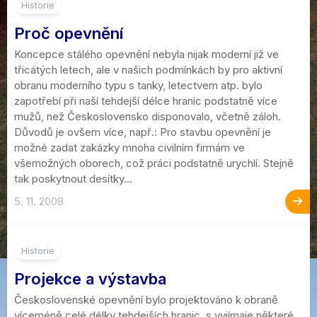
Historie
Proč opevnění
Koncepce stálého opevnění nebyla nijak moderní již ve
třicátých letech, ale v našich podmínkách by pro aktivní
obranu moderního typu s tanky, letectvem atp. bylo
zapotřebí při naší tehdejší délce hranic podstatně více
mužů, než Československo disponovalo, včetně záloh.
Důvodů je ovšem více, např.: Pro stavbu opevnění je
možné zadat zakázky mnoha civilním firmám ve
všemožných oborech, což práci podstatně urychlí. Stejně
tak poskytnout desítky...
5. 11. 2008
Historie
Projekce a výstavba
Československé opevnění bylo projektováno k obraně
víceméně celé délky tehdejších hranic, s vyjímaje některé