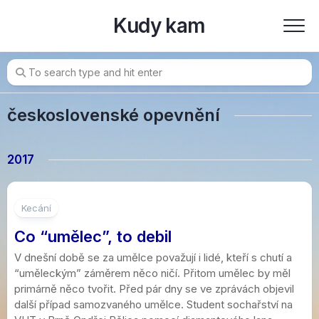
Skip
Kudy kam
to
content
československé opevnění
2017
19
Kecání
Co “umělec”, to debil
V dnešní době se za umělce považují i lidé, kteří s chutí a
“uměleckým” záměrem něco ničí. Přitom umělec by měl
primárně něco tvořit. Před pár dny se ve zprávách objevil
další případ samozvaného umělce. Student sochařství na