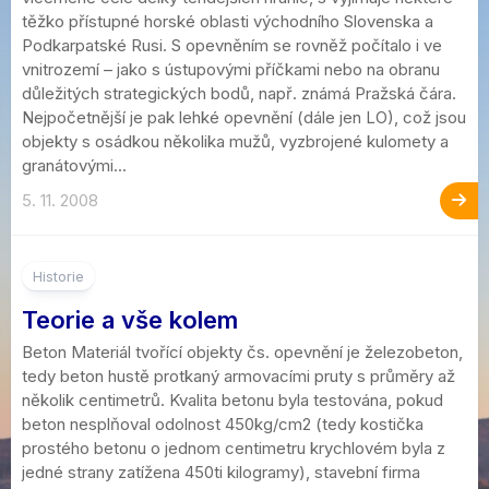
těžko přístupné horské oblasti východního Slovenska a
Podkarpatské Rusi. S opevněním se rovněž počítalo i ve
vnitrozemí – jako s ústupovými příčkami nebo na obranu
důležitých strategických bodů, např. známá Pražská čára.
Nejpočetnější je pak lehké opevnění (dále jen LO), což jsou
objekty s osádkou několika mužů, vyzbrojené kulomety a
granátovými...
5. 11. 2008
Historie
Teorie a vše kolem
Beton Materiál tvořící objekty čs. opevnění je železobeton,
tedy beton hustě protkaný armovacími pruty s průměry až
několik centimetrů. Kvalita betonu byla testována, pokud
beton nesplňoval odolnost 450kg/cm2 (tedy kostička
prostého betonu o jednom centimetru krychlovém byla z
jedné strany zatížena 450ti kilogramy), stavební firma