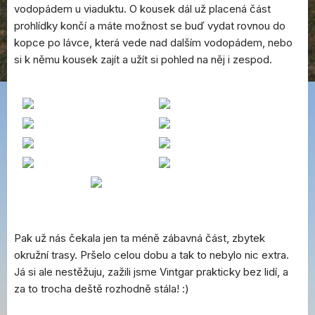
vodopádem u viaduktu. O kousek dál už placená část
prohlídky končí a máte možnost se buď vydat rovnou do
kopce po lávce, která vede nad dalším vodopádem, nebo
si k němu kousek zajít a užít si pohled na něj i zespod.
Pak už nás čekala jen ta méně zábavná část, zbytek
okružní trasy. Pršelo celou dobu a tak to nebylo nic extra.
Já si ale nestěžuju, zažili jsme Vintgar prakticky bez lidí, a
za to trocha deště rozhodně stála! :)