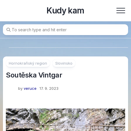
Skip
Kudy kam
to
content
Hornokraňský region
Slovinsko
Soutěska Vintgar
by
veruce
17. 9. 2023