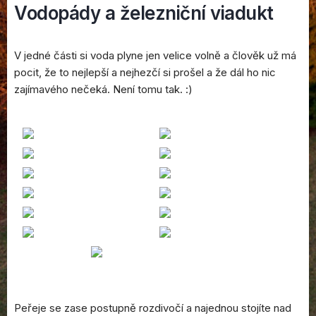
Vodopády a železniční viadukt
V jedné části si voda plyne jen velice volně a člověk už má
pocit, že to nejlepší a nejhezčí si prošel a že dál ho nic
zajímavého nečeká. Není tomu tak. :)
Peřeje se zase postupně rozdivočí a najednou stojíte nad