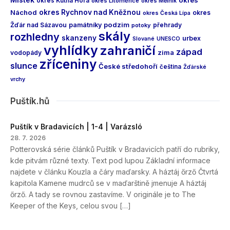
okres Kutná Hora
okres Litoměřice
okres Mělník
Náchod
okres Rychnov nad Kněžnou
okres
okres Česká Lípa
podzim
Žďár nad Sázavou
památníky
přehrady
potoky
skály
rozhledny
skanzeny
urbex
Slované
UNESCO
vyhlídky
zahraničí
západ
vodopády
zima
zříceniny
slunce
České středohoří
čeština
Žďárské
vrchy
Puštík.hů
Puštík v Bradavicích | 1-4 | Varázsló
28. 7. 2026
Potterovská série článků Puštík v Bradavicích patří do rubriky,
kde pitvám různé texty. Text pod lupou Základní informace
najdete v článku Kouzla a čáry maďarsky. A háztáj őrző Čtvrtá
kapitola Kamene mudrců se v maďarštině jmenuje A háztáj
őrző. A tady se rovnou zastavíme. V originále je to The
Keeper of the Keys, celou svou […]