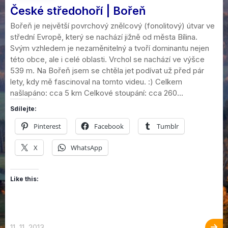
České středohoří | Bořeň
Bořeň je největší povrchový znělcový (fonolitový) útvar ve
střední Evropě, který se nachází jižně od města Bílina.
Svým vzhledem je nezaměnitelný a tvoří dominantu nejen
této obce, ale i celé oblasti. Vrchol se nachází ve výšce
539 m. Na Bořeň jsem se chtěla jet podívat už před pár
lety, kdy mě fascinoval na tomto videu. :) Celkem
našlapáno: cca 5 km Celkové stoupání: cca 260...
Sdílejte:
Pinterest
Facebook
Tumblr
X
WhatsApp
Like this:
11. 11. 2013