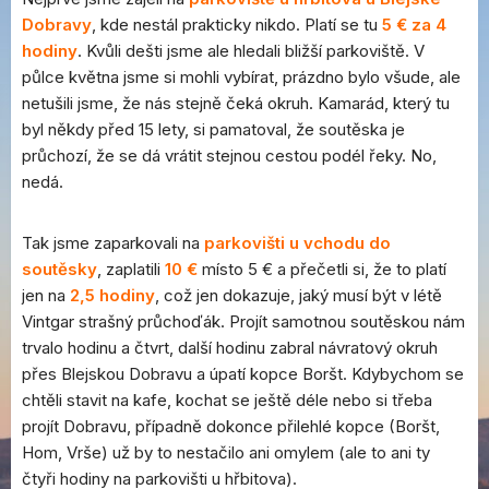
Dobravy
, kde nestál prakticky nikdo. Platí se tu
5 € za 4
hodiny
. Kvůli dešti jsme ale hledali bližší parkoviště. V
půlce května jsme si mohli vybírat, prázdno bylo všude, ale
netušili jsme, že nás stejně čeká okruh. Kamarád, který tu
byl někdy před 15 lety, si pamatoval, že soutěska je
průchozí, že se dá vrátit stejnou cestou podél řeky. No,
nedá.
Tak jsme zaparkovali na
parkovišti u vchodu do
soutěsky
, zaplatili
10 €
místo 5 € a přečetli si, že to platí
jen na
2,5 hodiny
, což jen dokazuje, jaký musí být v létě
Vintgar strašný průchoďák. Projít samotnou soutěskou nám
trvalo hodinu a čtvrt, další hodinu zabral návratový okruh
přes Blejskou Dobravu a úpatí kopce Boršt. Kdybychom se
chtěli stavit na kafe, kochat se ještě déle nebo si třeba
projít Dobravu, případně dokonce přilehlé kopce (Boršt,
Hom, Vrše) už by to nestačilo ani omylem (ale to ani ty
čtyři hodiny na parkovišti u hřbitova).