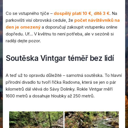
Co se vstupného týče –
dospělý platí 10 €, dítě 3 €
. Na
parkovišti visí obrovská cedule, že
počet návštěvníků na
den je omezený
a doporučují zakoupit vstupenku online
dopředu. Uf… V květnu to není potřeba, ale v sezóně si
raději dejte pozor.
Soutěska Vintgar téměř bez lidí
A teď už to opravdu důležité – samotná soutěska. To hlavní
přírodní divadlo tu tvoří říčka Radovna, která se jen o pár
kilometrů dál vlévá do Sávy Dolinky. Rokle Vintgar měří
1600 metrů a dosahuje hloubky až 250 metrů.