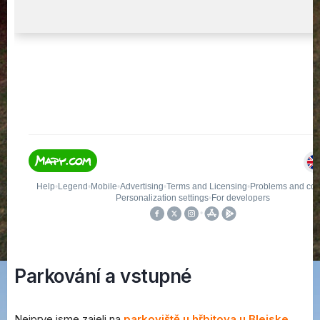
Parkování a vstupné
Nejprve jsme zajeli na
parkoviště u hřbitova u Blejske