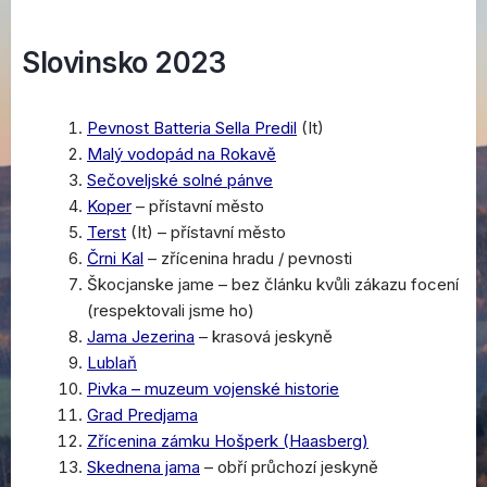
Slovinsko 2023
Pevnost Batteria Sella Predil
(It)
Malý vodopád na Rokavě
Sečoveljské solné pánve
Koper
– přístavní město
Terst
(It) – přístavní město
Črni Kal
– zřícenina hradu / pevnosti
Škocjanske jame – bez článku kvůli zákazu focení
(respektovali jsme ho)
Jama Jezerina
– krasová jeskyně
Lublaň
Pivka – muzeum vojenské historie
Grad Predjama
Zřícenina zámku Hošperk (Haasberg)
Skednena jama
– obří průchozí jeskyně