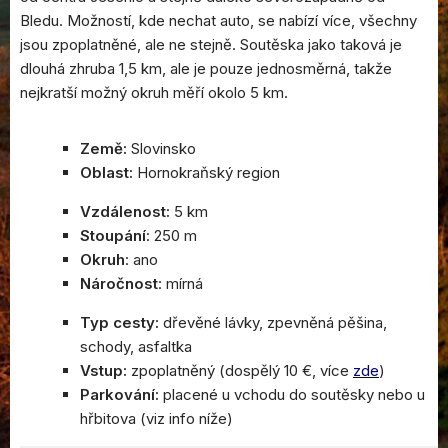
Bledu. Možností, kde nechat auto, se nabízí více, všechny
jsou zpoplatněné, ale ne stejně. Soutěska jako taková je
dlouhá zhruba 1,5 km, ale je pouze jednosměrná, takže
nejkratší možný okruh měří okolo 5 km.
Země:
Slovinsko
Oblast:
Hornokraňský region
Vzdálenost:
5 km
Stoupání
: 250 m
Okruh
: ano
Náročnost
: mírná
Typ cesty:
dřevěné lávky, zpevněná pěšina,
schody, asfaltka
Vstup:
zpoplatněný (dospělý 10 €, více
zde
)
Parkování:
placené u vchodu do soutěsky nebo u
hřbitova (viz info níže)