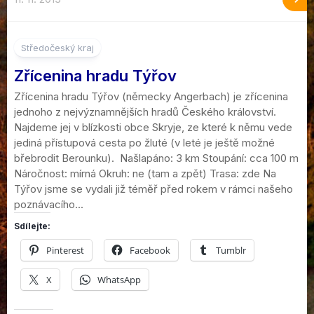
6
Středočeský kraj
Zřícenina hradu Týřov
Zřícenina hradu Týřov (německy Angerbach) je zřícenina
jednoho z nejvýznamnějších hradů Českého království.
Najdeme jej v blízkosti obce Skryje, ze které k němu vede
jediná přístupová cesta po žluté (v leté je ještě možné
břebrodit Berounku). Našlapáno: 3 km Stoupání: cca 100 m
Náročnost: mírná Okruh: ne (tam a zpět) Trasa: zde Na
Týřov jsme se vydali již téměř před rokem v rámci našeho
poznávacího...
Sdílejte:
Pinterest
Facebook
Tumblr
X
WhatsApp