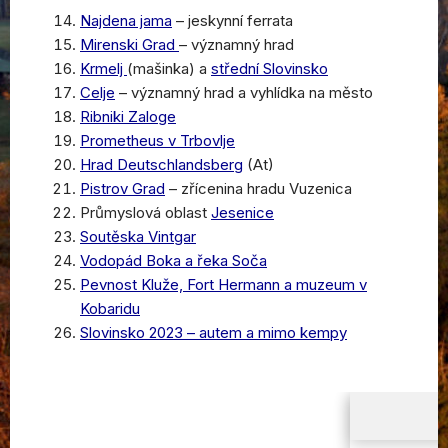
Najdena jama
– jeskynní ferrata
Mirenski Grad
– významný hrad
Krmelj
(mašinka) a
střední Slovinsko
Celje
– významný hrad a vyhlídka na město
Ribniki Zaloge
Prometheus v Trbovlje
Hrad Deutschlandsberg
(At)
Pistrov Grad
– zřícenina hradu Vuzenica
Průmyslová oblast
Jesenice
Soutěska Vintgar
Vodopád Boka a řeka Soča
Pevnost Kluže, Fort Hermann a muzeum v
Kobaridu
Slovinsko 2023 – autem a mimo kempy