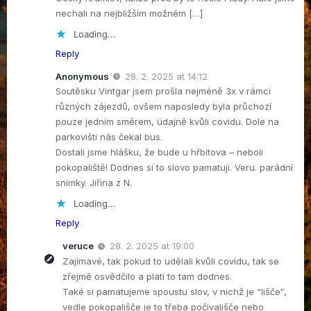
nechali na nejbližším možném […]
Loading...
Reply
Anonymous
28. 2. 2025 at 14:12
Soutěsku Vintgar jsem prošla nejméně 3x v rámci
různých zájezdů, ovšem naposledy byla průchozí
pouze jedním směrem, údajně kvůli covidu. Dole na
parkovišti nás čekal bus.
Dostali jsme hlášku, že bude u hřbitova – neboli
pokopaliště! Dodnes si to slovo pamatuji. Veru. parádní
snímky. Jiřina z N.
Loading...
Reply
veruce
28. 2. 2025 at 19:00
Zajímavé, tak pokud to udělali kvůli covidu, tak se
zřejmě osvědčilo a platí to tam dodnes.
Také si pamatujeme spoustu slov, v nichž je “lišče”,
vedle pokopališče je to třeba počivališče nebo