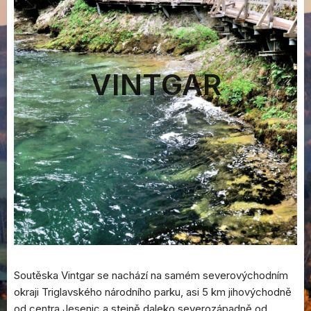
VINTGAR
Soutěska Vintgar se nachází na samém severovýchodním
okraji Triglavského národního parku, asi 5 km jihovýchodně
od centra Jesenic a stejně daleko severozápadně od