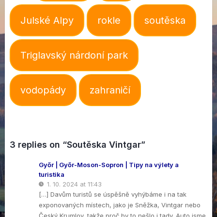
Julské Alpy
rokle
soutěska
Triglavský nárdoní park
vodopády
zahraničí
3 replies on “Soutěska Vintgar”
Győr | Győr-Moson-Sopron | Tipy na výlety a
turistika
1. 10. 2024 at 11:43
[…] Davům turistů se úspěšně vyhýbáme i na tak
exponovaných místech, jako je Sněžka, Vintgar nebo
Český Krumlov, takže proč by to nešlo i tady. Auto jsme