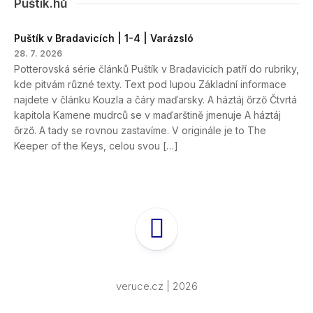
Puštík.hů
Puštík v Bradavicích | 1-4 | Varázsló
28. 7. 2026
Potterovská série článků Puštík v Bradavicích patří do rubriky,
kde pitvám různé texty. Text pod lupou Základní informace
najdete v článku Kouzla a čáry maďarsky. A háztáj őrző Čtvrtá
kapitola Kamene mudrců se v maďarštině jmenuje A háztáj
őrző. A tady se rovnou zastavíme. V originále je to The
Keeper of the Keys, celou svou […]
veruce.cz | 2026