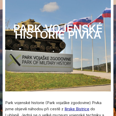
PARK VOJENSKÉ
HISTORIE PIVKA
Park vojenské historie (Park vojaške zgodovine) Pivka
jsme objevili náhodou při cestě z
Ilirske Bistrice
do
Lublaně. Jedná se o velké muzeum vojenské techniky a