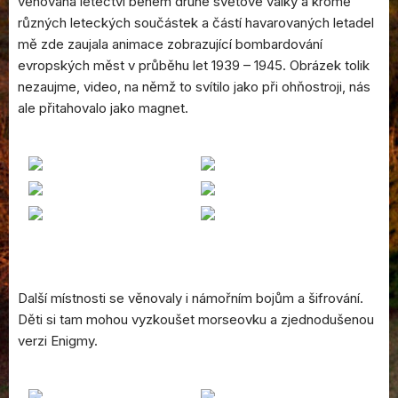
věnovaná letectví během druhé světové války a kromě
různých leteckých součástek a částí havarovaných letadel
mě zde zaujala animace zobrazující bombardování
evropských měst v průběhu let 1939 – 1945. Obrázek tolik
nezaujme, video, na němž to svítilo jako při ohňostroji, nás
ale přitahovalo jako magnet.
Další místnosti se věnovaly i námořním bojům a šifrování.
Děti si tam mohou vyzkoušet morseovku a zjednodušenou
verzi Enigmy.