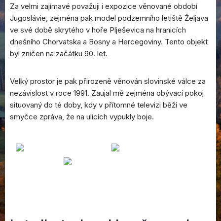
Za velmi zajímavé považuji i expozice věnované období
Jugoslávie, zejména pak model podzemního letiště Željava
ve své době skrytého v hoře Plješevica na hranicích
dnešního Chorvatska a Bosny a Hercegoviny. Tento objekt
byl zničen na začátku 90. let.
Velký prostor je pak přirozeně věnován slovinské válce za
nezávislost v roce 1991. Zaujal mě zejména obývací pokoj
situovaný do té doby, kdy v přítomné televizi běží ve
smyčce zpráva, že na ulicích vypukly boje.