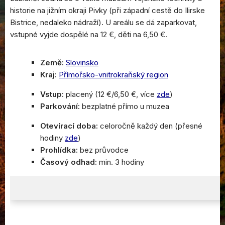
historie na jižním okraji Pivky (při západní cestě do Ilirske
Bistrice, nedaleko nádraží). U areálu se dá zaparkovat,
vstupné vyjde dospělé na 12 €, děti na 6,50 €.
Země:
Slovinsko
Kraj:
Přímořsko-vnitrokraňský region
Vstup:
placený (12 €/6,50 €, více
zde
)
Parkování:
bezplatné přímo u muzea
Otevírací doba:
celoročně každý den (přesné
hodiny
zde
)
Prohlídka:
bez průvodce
Časový odhad:
min. 3 hodiny