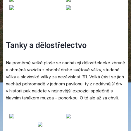
Tanky a dělostřelectvo
Na poměrně velké ploše se nacházejí dělostřelecké zbraně
a obrněná vozidla z období druhé světové války, studené
války a slovinské války za nezávislost ’91. Velká část se jich
nachází pohromadě v jednom pavilonu, ty z nedávnější éry
v historii pak najdete v nejnovější expozici společně s
hlavním tahákem muzea – ponorkou. O té ale až za chvíli.