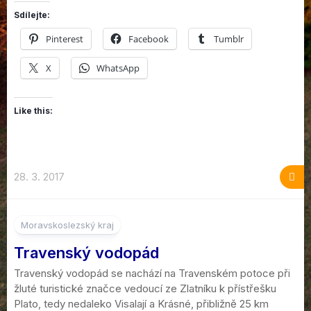
Sdílejte:
Pinterest
Facebook
Tumblr
X
WhatsApp
Like this:
28. 3. 2017
4
Moravskoslezský kraj
Travenský vodopád
Travenský vodopád se nachází na Travenském potoce při
žluté turistické značce vedoucí ze Zlatníku k přístřešku
Plato, tedy nedaleko Visalají a Krásné, přibližně 25 km