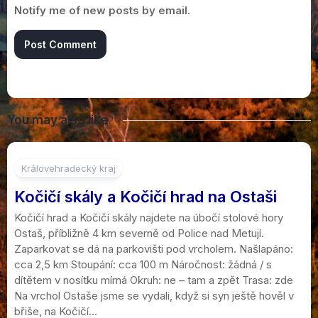
Notify me of new posts by email.
You may also like
1
Královehradecký kraj
Kočičí skály a Kočičí hrad na Ostaši
Kočičí hrad a Kočičí skály najdete na úbočí stolové hory
Ostaš, příbližně 4 km severně od Police nad Metují.
Zaparkovat se dá na parkovišti pod vrcholem. Našlapáno:
cca 2,5 km Stoupání: cca 100 m Náročnost: žádná / s
dítětem v nosítku mírná Okruh: ne – tam a zpět Trasa: zde
Na vrchol Ostaše jsme se vydali, když si syn ještě hověl v
břiše, na Kočičí...