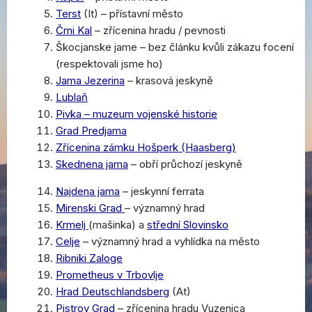
Terst
(It) – přístavní město
Črni Kal
– zřícenina hradu / pevnosti
Škocjanske jame – bez článku kvůli zákazu focení
(respektovali jsme ho)
Jama Jezerina
– krasová jeskyně
Lublaň
Pivka – muzeum vojenské historie
Grad Predjama
Zřícenina zámku Hošperk (Haasberg)
Skednena jama
– obří průchozí jeskyně
Najdena jama
– jeskynní ferrata
Mirenski Grad
– významný hrad
Krmelj
(mašinka) a
střední Slovinsko
Celje
– významný hrad a vyhlídka na město
Ribniki Zaloge
Prometheus v Trbovlje
Hrad Deutschlandsberg
(At)
Pistrov Grad
– zřícenina hradu Vuzenica