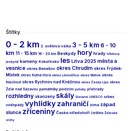
Štítky
0 - 2 km
3 - 5 km
6 - 10
2. světová válka
hory
km
11 - 15 km
Beskydy
hrady
16 - 20 km
hřbitovy
les
města a
Litva 2025
kameny
Kokořínsko
jeskyně
vesnice
okres Chrudim
okres Frýdek-
okres Benešov
Místek
okres
okres Kutná Hora
okres Litoměřice
okres Mělník
Náchod
okres Rychnov nad Kněžnou
okres
okres Česká Lípa
podzim
Žďár nad Sázavou
památníky
přehrady
potoky
skály
rozhledny
skanzeny
urbex
Slované
UNESCO
vyhlídky
zahraničí
západ
vodopády
zima
zříceniny
slunce
České středohoří
čeština
Žďárské
vrchy