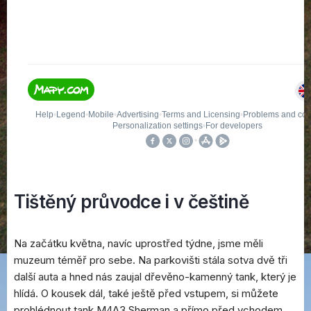
Tištěný průvodce i v češtině
Na začátku května, navíc uprostřed týdne, jsme měli
muzeum téměř pro sebe. Na parkovišti stála sotva dvě tři
další auta a hned nás zaujal dřevěno-kamenný tank, který je
hlídá. O kousek dál, také ještě před vstupem, si můžete
prohlédnout tank M4A3 Sherman a přímo před vchodem