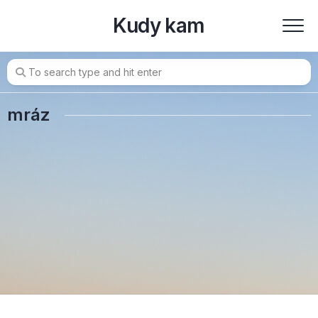
Skip
Kudy kam
to
content
mráz