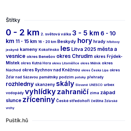
Štítky
0 - 2 km
3 - 5 km
6 - 10
2. světová válka
hory
km
11 - 15 km
Beskydy
hrady
16 - 20 km
hřbitovy
les
města a
Litva 2025
kameny
Kokořínsko
jeskyně
vesnice
okres Chrudim
okres Frýdek-
okres Benešov
Místek
okres
okres Kutná Hora
okres Litoměřice
okres Mělník
Náchod
okres Rychnov nad Kněžnou
okres
okres Česká Lípa
podzim
Žďár nad Sázavou
památníky
přehrady
potoky
skály
rozhledny
skanzeny
urbex
Slované
UNESCO
vyhlídky
zahraničí
západ
vodopády
zima
zříceniny
slunce
České středohoří
čeština
Žďárské
vrchy
Puštík.hů