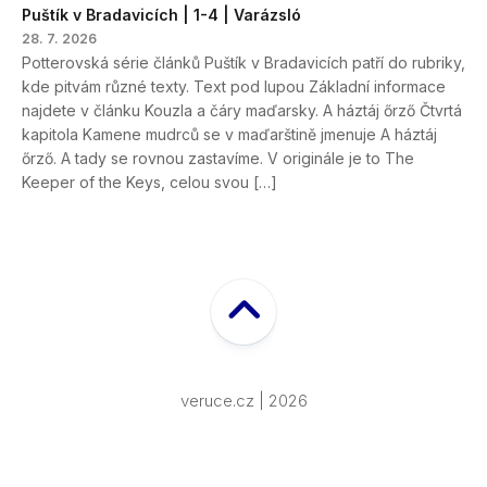
Puštík v Bradavicích | 1-4 | Varázsló
28. 7. 2026
Potterovská série článků Puštík v Bradavicích patří do rubriky,
kde pitvám různé texty. Text pod lupou Základní informace
najdete v článku Kouzla a čáry maďarsky. A háztáj őrző Čtvrtá
kapitola Kamene mudrců se v maďarštině jmenuje A háztáj
őrző. A tady se rovnou zastavíme. V originále je to The
Keeper of the Keys, celou svou […]
veruce.cz | 2026