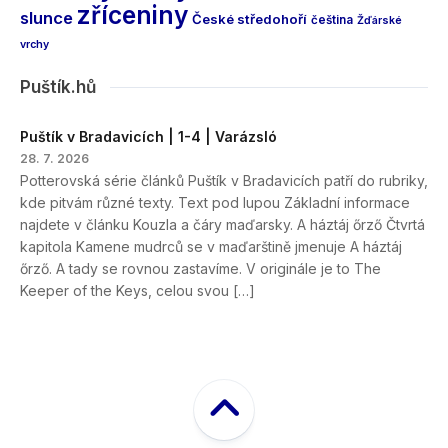
zříceniny
slunce
České středohoří
čeština
Žďárské
vrchy
Puštík.hů
Puštík v Bradavicích | 1-4 | Varázsló
28. 7. 2026
Potterovská série článků Puštík v Bradavicích patří do rubriky,
kde pitvám různé texty. Text pod lupou Základní informace
najdete v článku Kouzla a čáry maďarsky. A háztáj őrző Čtvrtá
kapitola Kamene mudrců se v maďarštině jmenuje A háztáj
őrző. A tady se rovnou zastavíme. V originále je to The
Keeper of the Keys, celou svou […]