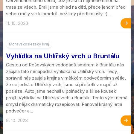
Červenohorského sedla, což je asi ta nejméně náročná
trasa ze všech. Brali jsme ohled na děti, přece jenom před
sebou měly víc kilometrů, než kdy předtím ušly. :)...
11. 10. 2023
Moravskoslezský kraj
Vyhlídka na Uhlířský vrch u Bruntálu
Cestou od Rešovských vodopádů směrem k Bruntálu nás
zaujala tato nenápadná vyhlídka na Uhlířský vrch. Tedy,
správně nás zaujala krajina v měkkém podvečerním světle,
že se jedná o Uhlířský vrch, jsme si přečetli v mapě až
posléze. Auto jsme nechali u polňačky a šli se kousek
projít. Vyhlídka na Uhlířský vrch u Bruntálu Tento výlet nemá
smysl nějak dramaticky rozepisovat. Panoval krásný letní
podvečer a...
9. 10. 2023