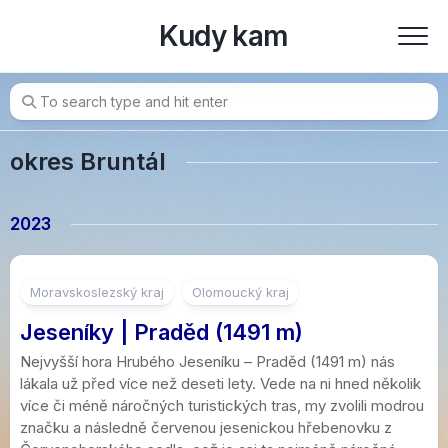
Skip
Kudy kam
to
content
okres Bruntál
2023
Moravskoslezský kraj
Olomoucký kraj
Jeseníky | Praděd (1491 m)
Nejvyšší hora Hrubého Jeseníku – Praděd (1491 m) nás
lákala už před více než deseti lety. Vede na ni hned několik
více či méně náročných turistických tras, my zvolili modrou
značku a následně červenou jesenickou hřebenovku z