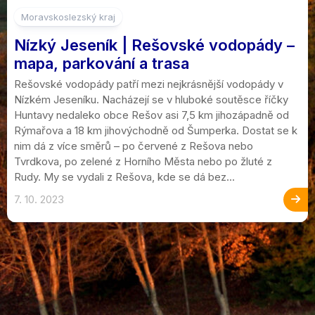
1
Moravskoslezský kraj
Nízký Jeseník | Rešovské vodopády –
mapa, parkování a trasa
Rešovské vodopády patří mezi nejkrásnější vodopády v
Nízkém Jeseníku. Nacházejí se v hluboké soutěsce říčky
Huntavy nedaleko obce Rešov asi 7,5 km jihozápadně od
Rýmařova a 18 km jihovýchodně od Šumperka. Dostat se k
nim dá z více směrů – po červené z Rešova nebo
Tvrdkova, po zelené z Horního Města nebo po žluté z
Rudy. My se vydali z Rešova, kde se dá bez...
7. 10. 2023