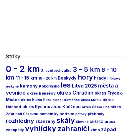
Štítky
0 - 2 km
3 - 5 km
6 - 10
2. světová válka
hory
km
11 - 15 km
Beskydy
hrady
16 - 20 km
hřbitovy
les
města a
Litva 2025
kameny
Kokořínsko
jeskyně
vesnice
okres Chrudim
okres Frýdek-
okres Benešov
Místek
okres
okres Kutná Hora
okres Litoměřice
okres Mělník
Náchod
okres Rychnov nad Kněžnou
okres
okres Česká Lípa
podzim
Žďár nad Sázavou
památníky
přehrady
potoky
skály
rozhledny
skanzeny
urbex
Slované
UNESCO
vyhlídky
zahraničí
západ
vodopády
zima