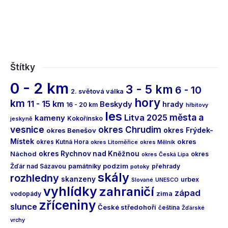
Štítky
0 - 2 km
3 - 5 km
6 - 10
2. světová válka
hory
km
11 - 15 km
Beskydy
hrady
16 - 20 km
hřbitovy
les
města a
Litva 2025
kameny
Kokořínsko
jeskyně
vesnice
okres Chrudim
okres Frýdek-
okres Benešov
Místek
okres
okres Kutná Hora
okres Litoměřice
okres Mělník
Náchod
okres Rychnov nad Kněžnou
okres
okres Česká Lípa
podzim
Žďár nad Sázavou
památníky
přehrady
potoky
skály
rozhledny
skanzeny
urbex
Slované
UNESCO
vyhlídky
zahraničí
západ
vodopády
zima
zříceniny
slunce
České středohoří
čeština
Žďárské
vrchy