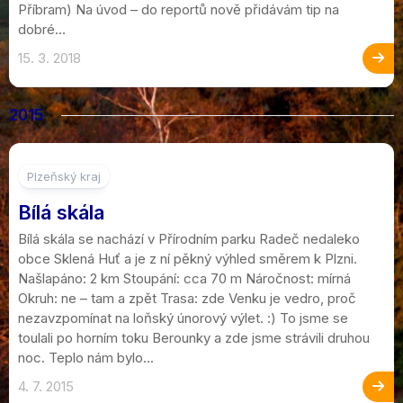
Příbram) Na úvod – do reportů nově přidávám tip na
dobré...
15. 3. 2018
2015
4
Plzeňský kraj
Bílá skála
Bílá skála se nachází v Přírodním parku Radeč nedaleko
obce Sklená Huť a je z ní pěkný výhled směrem k Plzni.
Našlapáno: 2 km Stoupání: cca 70 m Náročnost: mírná
Okruh: ne – tam a zpět Trasa: zde Venku je vedro, proč
nezavzpomínat na loňský únorový výlet. :) To jsme se
toulali po horním toku Berounky a zde jsme strávili druhou
noc. Teplo nám bylo...
4. 7. 2015