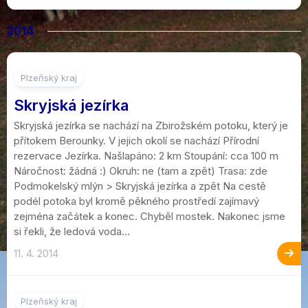
2014
Plzeňský kraj
Skryjská jezírka
Skryjská jezírka se nachází na Zbirožském potoku, který je
přítokem Berounky. V jejich okolí se nachází Přírodní
rezervace Jezírka. Našlapáno: 2 km Stoupání: cca 100 m
Náročnost: žádná :) Okruh: ne (tam a zpět) Trasa: zde
Podmokelský mlýn > Skryjská jezírka a zpět Na cestě
podél potoka byl kromě pěkného prostředí zajímavý
zejména začátek a konec. Chyběl mostek. Nakonec jsme
si řekli, že ledová voda...
11. 4. 2014
Plzeňský kraj