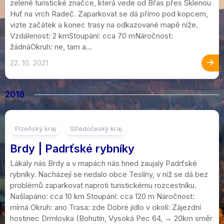
zelené turistické značce, která vede od Břas přes Sklenou
Huť na vrch Radeč. Zaparkovat se dá přímo pod kopcem,
vizte začátek a konec trasy na odkazované mapě níže.
Vzdálenost: 2 kmStoupání: cca 70 mNáročnost:
žádnáOkruh: ne, tam a...
22. 10. 2021
2018
5
Plzeňský kraj
Středočeský kraj
Brdy | Padrťské rybníky
Lákaly nás Brdy a v mapách nás hned zaujaly Padrťské
rybníky. Nacházejí se nedalo obce Teslíny, v níž se dá bez
problémů zaparkovat naproti turistickému rozcestníku.
Našlapáno: cca 10 km Stoupání: cca 120 m Náročnost:
mírná Okruh: ano Trasa: zde Dobré jídlo v okolí: Zájezdní
hostinec Drmlovka (Bohutín, Vysoká Pec 64, → 20km směr