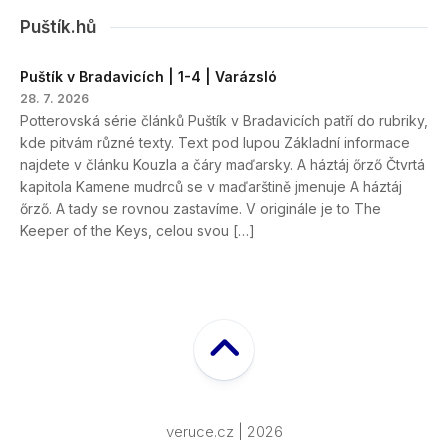
Puštík.hů
Puštík v Bradavicích | 1-4 | Varázsló
28. 7. 2026
Potterovská série článků Puštík v Bradavicích patří do rubriky,
kde pitvám různé texty. Text pod lupou Základní informace
najdete v článku Kouzla a čáry maďarsky. A háztáj őrző Čtvrtá
kapitola Kamene mudrců se v maďarštině jmenuje A háztáj
őrző. A tady se rovnou zastavíme. V originále je to The
Keeper of the Keys, celou svou […]
veruce.cz | 2026