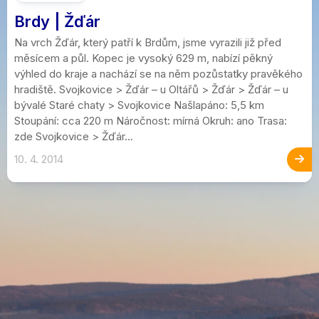
Brdy | Žďár
Na vrch Žďár, který patří k Brdům, jsme vyrazili již před
měsícem a půl. Kopec je vysoký 629 m, nabízí pěkný
výhled do kraje a nachází se na něm pozůstatky pravěkého
hradiště. Svojkovice > Žďár – u Oltářů > Žďár > Žďár – u
bývalé Staré chaty > Svojkovice Našlapáno: 5,5 km
Stoupání: cca 220 m Náročnost: mírná Okruh: ano Trasa:
zde Svojkovice > Žďár...
10. 4. 2014