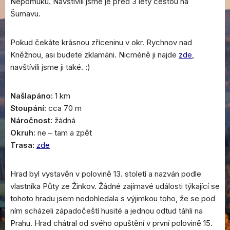
Nepomuku. Navštívili jsme je před 3 lety cestou na
Šumavu.
Pokud čekáte krásnou zříceninu v okr. Rychnov nad
Kněžnou, asi budete zklamáni. Nicméně ji najde
zde
,
navštívili jsme ji také. :)
Našlapáno:
1 km
Stoupání:
cca 70 m
Náročnost:
žádná
Okruh:
ne – tam a zpět
Trasa:
zde
Hrad byl vystavěn v polovině 13. století a nazván podle
vlastníka Půty ze Žinkov. Žádné zajímavé události týkající se
tohoto hradu jsem nedohledala s výjimkou toho, že se pod
ním scházeli západočeští husité a jednou odtud táhli na
Prahu. Hrad chátral od svého opuštění v první polovině 15.