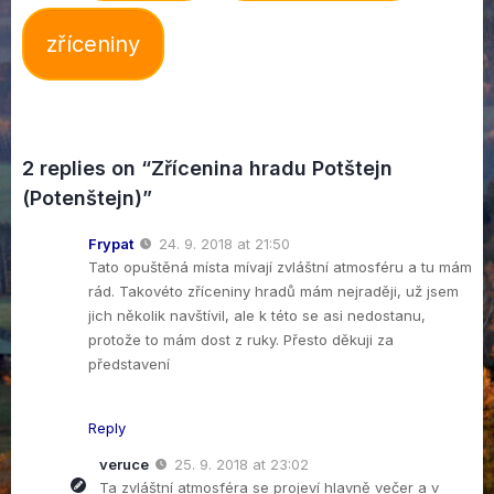
zříceniny
2 replies on “Zřícenina hradu Potštejn
(Potenštejn)”
Frypat
24. 9. 2018 at 21:50
Tato opuštěná místa mívají zvláštní atmosféru a tu mám
rád. Takovéto zříceniny hradů mám nejraději, už jsem
jich několik navštívil, ale k této se asi nedostanu,
protože to mám dost z ruky. Přesto děkuji za
představení
Reply
veruce
25. 9. 2018 at 23:02
Ta zvláštní atmosféra se projeví hlavně večer a v