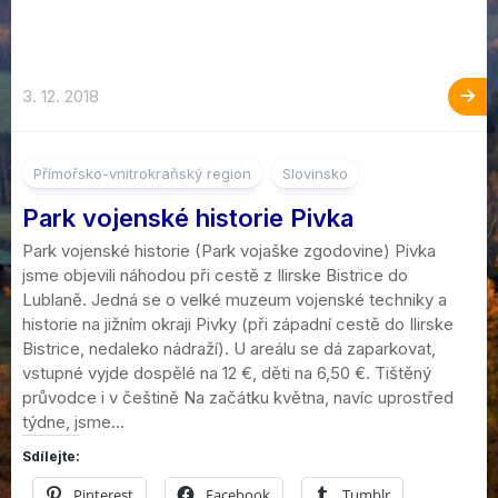
3. 12. 2018
Přímořsko-vnitrokraňský region
Slovinsko
Park vojenské historie Pivka
Park vojenské historie (Park vojaške zgodovine) Pivka
jsme objevili náhodou při cestě z Ilirske Bistrice do
Lublaně. Jedná se o velké muzeum vojenské techniky a
historie na jižním okraji Pivky (při západní cestě do Ilirske
Bistrice, nedaleko nádraží). U areálu se dá zaparkovat,
vstupné vyjde dospělé na 12 €, děti na 6,50 €. Tištěný
průvodce i v češtině Na začátku května, navíc uprostřed
týdne, jsme...
Sdílejte:
Pinterest
Facebook
Tumblr