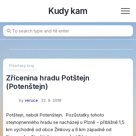
Skip
Kudy kam
to
content
Plzeňský kraj
Zřícenina hradu Potštejn
(Potenštejn)
by
veruce
22. 9. 2018
Potštejn, neboli Potenštejn. Pozůstatky tohoto
stejnojmenného hradu se nacházejí u Plzně – přibližně 1,5
km východně od obce Žínkovy a 6 km západně od