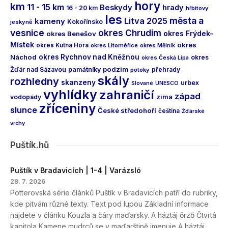
hory
km
11 - 15 km
Beskydy
hrady
16 - 20 km
hřbitovy
les
města a
Litva 2025
kameny
Kokořínsko
jeskyně
vesnice
okres Chrudim
okres Frýdek-
okres Benešov
Místek
okres
okres Kutná Hora
okres Litoměřice
okres Mělník
Náchod
okres Rychnov nad Kněžnou
okres
okres Česká Lípa
podzim
Žďár nad Sázavou
památníky
přehrady
potoky
skály
rozhledny
skanzeny
urbex
Slované
UNESCO
vyhlídky
zahraničí
západ
vodopády
zima
zříceniny
slunce
České středohoří
čeština
Žďárské
vrchy
Puštík.hů
Puštík v Bradavicích | 1-4 | Varázsló
28. 7. 2026
Potterovská série článků Puštík v Bradavicích patří do rubriky,
kde pitvám různé texty. Text pod lupou Základní informace
najdete v článku Kouzla a čáry maďarsky. A háztáj őrző Čtvrtá
kapitola Kamene mudrců se v maďarštině jmenuje A háztáj