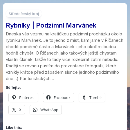
5
Středočeský kraj
Rybníky | Podzimní Marvánek
Dneska vás vezmu na kratičkou podzimní procházku okolo
rybníku Marvánek. Je to jedno z míst, kam jsme v Říčanech
chodili poměrně často a Marvánek i jeho okolí mi budou
hodně chybět. O Říčanech jako takových ještě chystám
vlastní článek, takže to tady více rozebírat zatím nebudu.
Raději se rovnou pustím do prezentace fotografií, které
vznikly krátce před západem slunce jednoho podzimního
dne. :) Pár turistických...
Sdílejte:
Pinterest
Facebook
Tumblr
X
WhatsApp
Like this: