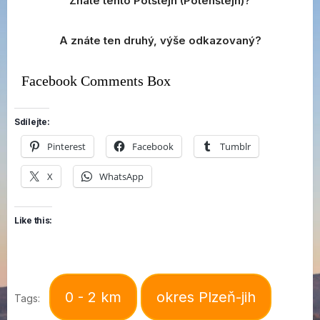
Znáte tento Potštejn (Potenštejn)?
A znáte ten druhý, výše odkazovaný?
Facebook Comments Box
Sdílejte:
Pinterest
Facebook
Tumblr
X
WhatsApp
Like this:
0 - 2 km
okres Plzeň-jih
Tags: