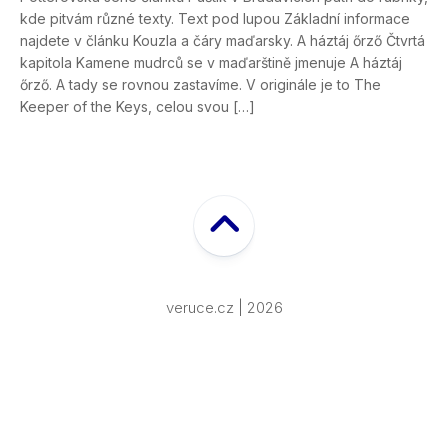
kde pitvám různé texty. Text pod lupou Základní informace
najdete v článku Kouzla a čáry maďarsky. A háztáj őrző Čtvrtá
kapitola Kamene mudrců se v maďarštině jmenuje A háztáj
őrző. A tady se rovnou zastavíme. V originále je to The
Keeper of the Keys, celou svou […]
veruce.cz | 2026