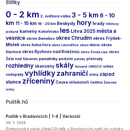
Štítky
0 - 2 km
3 - 5 km
6 - 10
2. světová válka
hory
km
11 - 15 km
Beskydy
hrady
16 - 20 km
hřbitovy
les
města a
Litva 2025
kameny
Kokořínsko
jeskyně
vesnice
okres Chrudim
okres Frýdek-
okres Benešov
Místek
okres
okres Kutná Hora
okres Litoměřice
okres Mělník
Náchod
okres Rychnov nad Kněžnou
okres
okres Česká Lípa
podzim
Žďár nad Sázavou
památníky
přehrady
potoky
skály
rozhledny
skanzeny
urbex
Slované
UNESCO
vyhlídky
zahraničí
západ
vodopády
zima
zříceniny
slunce
České středohoří
čeština
Žďárské
vrchy
Puštík.hů
Puštík v Bradavicích | 1-4 | Varázsló
28. 7. 2026
Potterovská série článků Puštík v Bradavicích patří do rubriky,