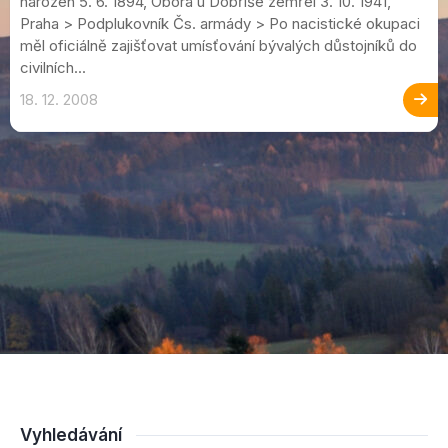
narozen 5. 6. 1894, Obora u Dobříše zemřel 3. 10. 1941,
Praha > Podplukovník Čs. armády > Po nacistické okupaci
měl oficiálně zajišťovat umísťování bývalých důstojníků do
civilních...
18. 12. 2008
Vyhledávání