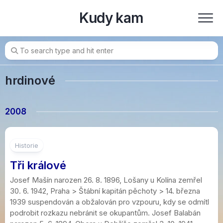
Skip
Kudy kam
to
content
hrdinové
2008
1
Historie
Tři králové
Josef Mašín narozen 26. 8. 1896, Lošany u Kolína zemřel
30. 6. 1942, Praha > Štábní kapitán pěchoty > 14. března
1939 suspendován a obžalován pro vzpouru, kdy se odmítl
podrobit rozkazu nebránit se okupantům. Josef Balabán