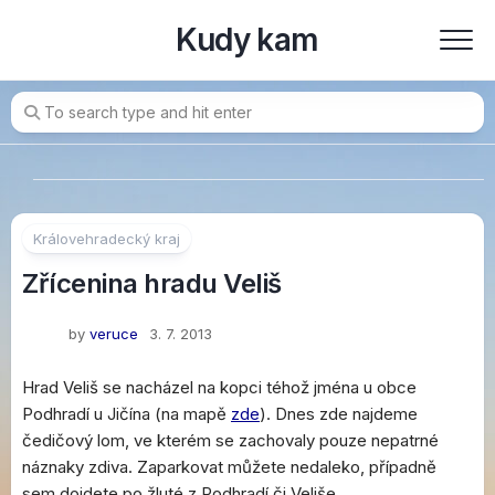
Skip
Kudy kam
to
content
Královehradecký kraj
Zřícenina hradu Veliš
by
veruce
3. 7. 2013
Hrad Veliš se nacházel na kopci téhož jména u obce
Podhradí u Jičína (na mapě
zde
). Dnes zde najdeme
čedičový lom, ve kterém se zachovaly pouze nepatrné
náznaky zdiva. Zaparkovat můžete nedaleko, případně
sem dojdete po žluté z Podhradí či Veliše.