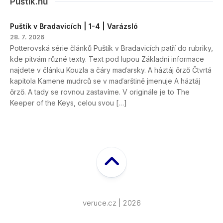
Puštík.hů
Puštík v Bradavicích | 1-4 | Varázsló
28. 7. 2026
Potterovská série článků Puštík v Bradavicích patří do rubriky,
kde pitvám různé texty. Text pod lupou Základní informace
najdete v článku Kouzla a čáry maďarsky. A háztáj őrző Čtvrtá
kapitola Kamene mudrců se v maďarštině jmenuje A háztáj
őrző. A tady se rovnou zastavíme. V originále je to The
Keeper of the Keys, celou svou […]
veruce.cz | 2026