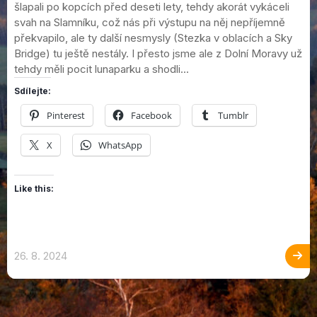
šlapali po kopcích před deseti lety, tehdy akorát vykáceli
svah na Slamníku, což nás při výstupu na něj nepříjemně
překvapilo, ale ty další nesmysly (Stezka v oblacích a Sky
Bridge) tu ještě nestály. I přesto jsme ale z Dolní Moravy už
tehdy měli pocit lunaparku a shodli...
Sdílejte:
Pinterest
Facebook
Tumblr
X
WhatsApp
Like this:
26. 8. 2024