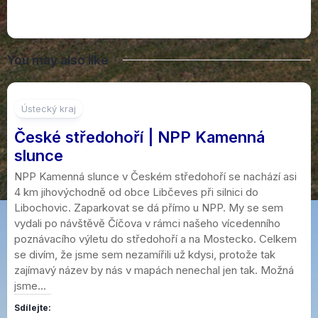
You may also like
Ústecký kraj
České středohoří | NPP Kamenná
slunce
NPP Kamenná slunce v Českém středohoří se nachází asi
4 km jihovýchodně od obce Libčeves při silnici do
Libochovic. Zaparkovat se dá přímo u NPP. My se sem
vydali po návštěvě Číčova v rámci našeho vícedenního
poznávacího výletu do středohoří a na Mostecko. Celkem
se divím, že jsme sem nezamířili už kdysi, protože tak
zajímavý název by nás v mapách nenechal jen tak. Možná
jsme...
Sdílejte: