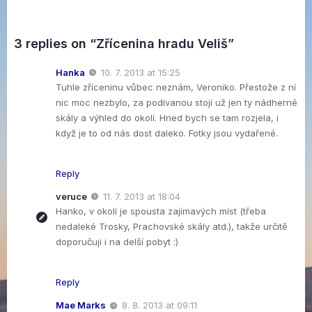
3 replies on “Zřícenina hradu Veliš”
Hanka
10. 7. 2013 at 15:25
Tuhle zříceninu vůbec neznám, Veroniko. Přestože z ní
nic moc nezbylo, za podívanou stojí už jen ty nádherné
skály a výhled do okolí. Hned bych se tam rozjela, i
když je to od nás dost daleko. Fotky jsou vydařené.
Reply
veruce
11. 7. 2013 at 18:04
Hanko, v okolí je spousta zajímavých míst (třeba
nedaleké Trosky, Prachovské skály atd.), takže určitě
doporučuji i na delší pobyt :)
Reply
Mae Marks
8. 8. 2013 at 09:11