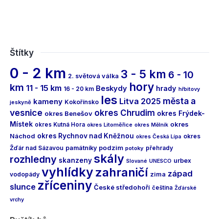
Štítky
0 - 2 km
3 - 5 km
6 - 10
2. světová válka
hory
km
11 - 15 km
Beskydy
hrady
16 - 20 km
hřbitovy
les
města a
Litva 2025
kameny
Kokořínsko
jeskyně
vesnice
okres Chrudim
okres Frýdek-
okres Benešov
Místek
okres
okres Kutná Hora
okres Litoměřice
okres Mělník
Náchod
okres Rychnov nad Kněžnou
okres
okres Česká Lípa
podzim
Žďár nad Sázavou
památníky
přehrady
potoky
skály
rozhledny
skanzeny
urbex
Slované
UNESCO
vyhlídky
zahraničí
západ
vodopády
zima
zříceniny
slunce
České středohoří
čeština
Žďárské
vrchy