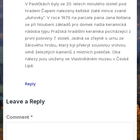
V Pavličkách byly ve 20. letech minulého století pod
hradem Čapem nalezeny keltské zlaté mince zvané
„duhovky“. V roce 1976 na parcele pana Jana Kotlana
se při hloubení základů pro domek našla keramická
nádoba typu Pražská hradištní keramika pocházející z
první poloviny 7. století. Jedná se zřejmě o urnu ze
žárového hrobu, který byl překryt souvislou vrstvou
silně železitých kamenů z místních pokliček. Oba
nálezy jsou uloženy ve Vlastivědném muzeu v České
Lípě.
Reply
Leave a Reply
Comment
*