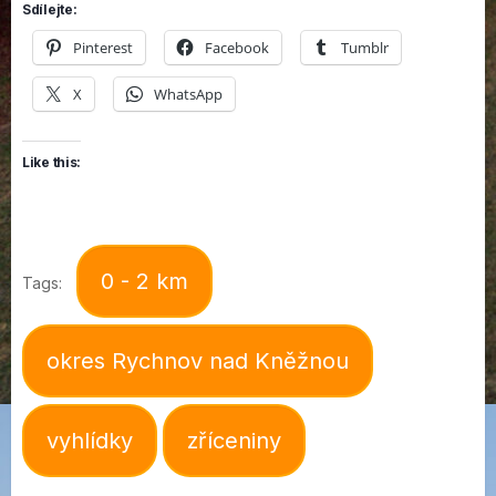
Sdílejte:
Pinterest
Facebook
Tumblr
X
WhatsApp
Like this:
0 - 2 km
Tags:
okres Rychnov nad Kněžnou
vyhlídky
zříceniny