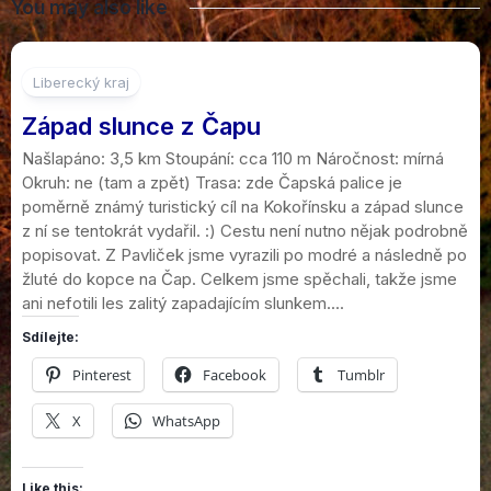
You may also like
5
Liberecký kraj
Západ slunce z Čapu
Našlapáno: 3,5 km Stoupání: cca 110 m Náročnost: mírná
Okruh: ne (tam a zpět) Trasa: zde Čapská palice je
poměrně známý turistický cíl na Kokořínsku a západ slunce
z ní se tentokrát vydařil. :) Cestu není nutno nějak podrobně
popisovat. Z Pavliček jsme vyrazili po modré a následně po
žluté do kopce na Čap. Celkem jsme spěchali, takže jsme
ani nefotili les zalitý zapadajícím slunkem....
Sdílejte:
Pinterest
Facebook
Tumblr
X
WhatsApp
Like this: