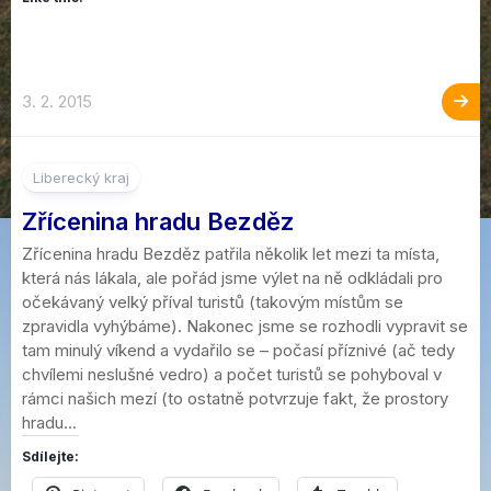
3. 2. 2015
8
Liberecký kraj
Zřícenina hradu Bezděz
Zřícenina hradu Bezděz patřila několik let mezi ta místa,
která nás lákala, ale pořád jsme výlet na ně odkládali pro
očekávaný velký příval turistů (takovým místům se
zpravidla vyhýbáme). Nakonec jsme se rozhodli vypravit se
tam minulý víkend a vydařilo se – počasí příznivé (ač tedy
chvílemi neslušné vedro) a počet turistů se pohyboval v
rámci našich mezí (to ostatně potvrzuje fakt, že prostory
hradu...
Sdílejte: