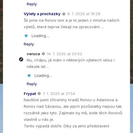
Reply
Výlety a procházky
6. 1. 2020 at 16:28
Šli jsme na Ronov loni a je to jeden z mnoha našich
výletů, které teprve čekají na zpracování….
Loading...
Reply
veruce
14. 1. 2020 at 00:52
Nu, chápu, já mám v některých výletech skluz i
několik let…
Loading...
Reply
Frypat
7. 1. 2020 at 21:54
Navštívil jsem zříceniny hradů Ronov u Adamova a
Ronov nad Sázavou, ale jejich pozůstatky nejsou tak
rozsáhlé jako tyto. Zajímalo by mě, kolik těch Ronovů
vlastně u nás je.
Tento vypadá dobře. Díky za jeho představení