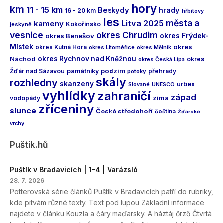
hory
km
11 - 15 km
Beskydy
hrady
16 - 20 km
hřbitovy
les
města a
Litva 2025
kameny
Kokořínsko
jeskyně
vesnice
okres Chrudim
okres Frýdek-
okres Benešov
Místek
okres
okres Kutná Hora
okres Litoměřice
okres Mělník
Náchod
okres Rychnov nad Kněžnou
okres
okres Česká Lípa
podzim
Žďár nad Sázavou
památníky
přehrady
potoky
skály
rozhledny
skanzeny
urbex
Slované
UNESCO
vyhlídky
zahraničí
západ
vodopády
zima
zříceniny
slunce
České středohoří
čeština
Žďárské
vrchy
Puštík.hů
Puštík v Bradavicích | 1-4 | Varázsló
28. 7. 2026
Potterovská série článků Puštík v Bradavicích patří do rubriky,
kde pitvám různé texty. Text pod lupou Základní informace
najdete v článku Kouzla a čáry maďarsky. A háztáj őrző Čtvrtá