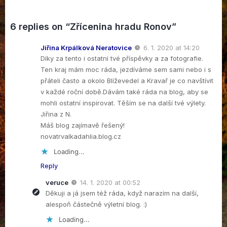
6 replies on “Zřícenina hradu Ronov”
Jiřina Krpálková Neratovice
6. 1. 2020 at 14:20
Díky za tento i ostatní tvé příspěvky a za fotografie.
Ten kraj mám moc ráda, jezdíváme sem sami nebo i s
přáteli často a okolo Blíževedel a Kravař je co navštívit
v každé roční době.Dávám také ráda na blog, aby se
mohli ostatní inspirovat. Těším se na další tvé výlety.
Jiřina z N.
Máš blog zajímavě řešený!
novatrvalkadahlia.blog.cz
Loading...
Reply
veruce
14. 1. 2020 at 00:52
Děkuji a já jsem též ráda, když narazím na další,
alespoň částečně výletní blog. :)
Loading...