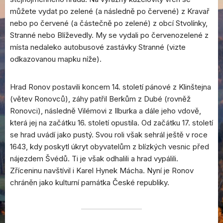
můžete vydat po zelené (a následně po červené) z Kravař
nebo po červené (a částečně po zelené) z obcí Stvolínky,
Stranné nebo Blíževedly. My se vydali po červenozelené z
místa nedaleko autobusové zastávky Stranné (vizte
odkazovanou mapku níže).
Hrad Ronov postavili koncem 14. století pánové z Klinštejna
(větev Ronovců), záhy patřil Berkům z Dubé (rovněž
Ronovci), následně Vilémovi z Ilburka a dále jeho vdově,
která jej na začátku 16. století opustila. Od začátku 17. století
se hrad uvádí jako pustý. Svou roli však sehrál ještě v roce
1643, kdy poskytl úkryt obyvatelům z blízkých vesnic před
nájezdem Švédů. Ti je však odhalili a hrad vypálili.
Zříceninu navštívil i Karel Hynek Mácha. Nyní je Ronov
chráněn jako kulturní památka České republiky.