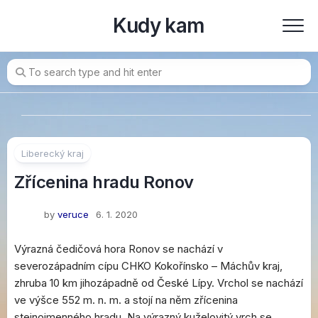
Skip
Kudy kam
to
content
Liberecký kraj
Zřícenina hradu Ronov
by
veruce
6. 1. 2020
Výrazná čedičová hora Ronov se nachází v
severozápadním cípu CHKO Kokořínsko – Máchův kraj,
zhruba 10 km jihozápadně od České Lípy. Vrchol se nachází
ve výšce 552 m. n. m. a stojí na něm zřícenina
stejnojmenného hradu. Na výrazný kuželovitý vrch se