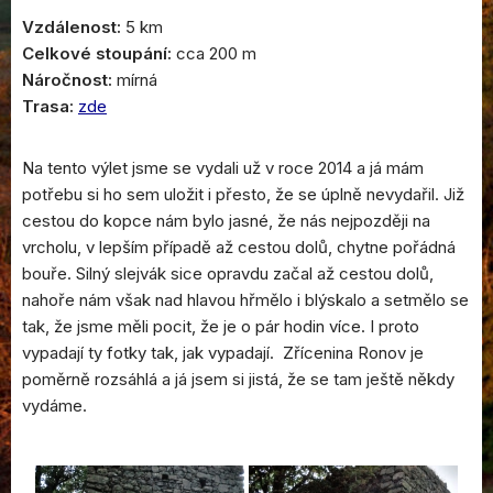
Vzdálenost:
5 km
Celkové stoupání:
cca 200 m
Náročnost:
mírná
Trasa:
zde
Na tento výlet jsme se vydali už v roce 2014 a já mám
potřebu si ho sem uložit i přesto, že se úplně nevydařil. Již
cestou do kopce nám bylo jasné, že nás nejpozději na
vrcholu, v lepším případě až cestou dolů, chytne pořádná
bouře. Silný slejvák sice opravdu začal až cestou dolů,
nahoře nám však nad hlavou hřmělo i blýskalo a setmělo se
tak, že jsme měli pocit, že je o pár hodin více. I proto
vypadají ty fotky tak, jak vypadají. Zřícenina Ronov je
poměrně rozsáhlá a já jsem si jistá, že se tam ještě někdy
vydáme.