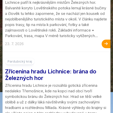
Lichnice patří k nejkrásnějším místům Železných hor.
Balvanité koryto Lovětínského potoka lemují krásné bučiny
a člověk tu lehko zapomene, že se nachází jen kousek od
nejoblíbenějšího turistického místa v okolí. V článku najdete
popis trasy, tip na místa k parkování, fotky a také
zajímavosti o Lovětínské rokli. Základní informace •
Parkování, trasa, mapa V méně turisticky vytížených...
23. 7. 2026
Pardubický kraj
Zřícenina hradu Lichnice: brána do
Železných hor
Zřícenina hradu Lichnice je rozsáhlá gotická zřícenina
nedaleko Třemošnice, kde na kopci nad obcí tvoří
symbolickou bránu do Železných hor. Hrad se těší velké
oblibě a už z dálky láká návštěvníky svými zachovalými
hradbami a rozhlednou Milada. Krásné výhledy do krajiny si