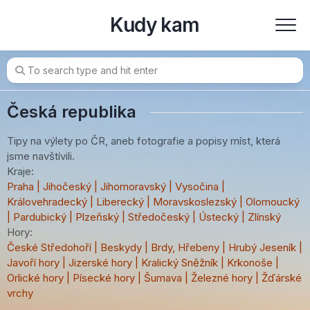
Skip
Kudy kam
to
content
Česká republika
Tipy na výlety po ČR, aneb fotografie a popisy míst, která
jsme navštívili.
Kraje:
Praha
|
Jihočeský
|
Jihomoravský
|
Vysočina
|
Královehradecký
|
Liberecký
|
Moravskoslezský
|
Olomoucký
|
Pardubický
|
Plzeňský
|
Středočeský
|
Ústecký
|
Zlínský
Hory:
České Středohoří
|
Beskydy
|
Brdy, Hřebeny
|
Hrubý Jeseník
|
Javoří hory
|
Jizerské hory
|
Kralický Sněžník
|
Krkonoše
|
Orlické hory
|
Písecké hory
|
Šumava
|
Železné hory
|
Žďárské
vrchy