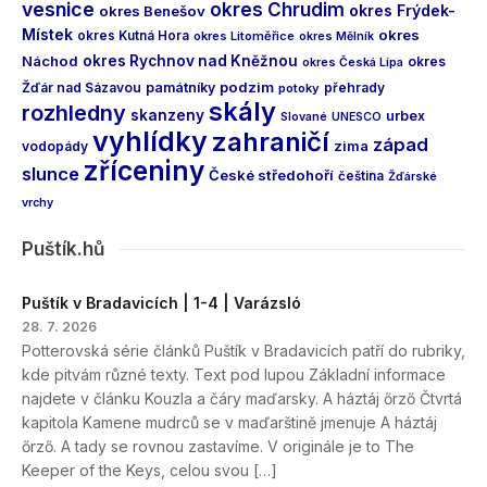
vesnice
okres Chrudim
okres Frýdek-
okres Benešov
Místek
okres
okres Kutná Hora
okres Litoměřice
okres Mělník
Náchod
okres Rychnov nad Kněžnou
okres
okres Česká Lípa
podzim
Žďár nad Sázavou
památníky
přehrady
potoky
skály
rozhledny
skanzeny
urbex
Slované
UNESCO
vyhlídky
zahraničí
západ
vodopády
zima
zříceniny
slunce
České středohoří
čeština
Žďárské
vrchy
Puštík.hů
Puštík v Bradavicích | 1-4 | Varázsló
28. 7. 2026
Potterovská série článků Puštík v Bradavicích patří do rubriky,
kde pitvám různé texty. Text pod lupou Základní informace
najdete v článku Kouzla a čáry maďarsky. A háztáj őrző Čtvrtá
kapitola Kamene mudrců se v maďarštině jmenuje A háztáj
őrző. A tady se rovnou zastavíme. V originále je to The
Keeper of the Keys, celou svou […]