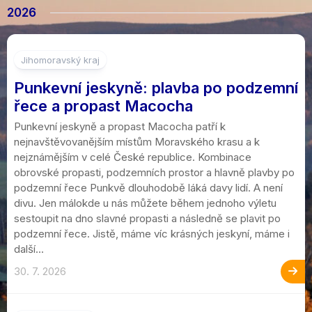
2026
Jihomoravský kraj
Punkevní jeskyně: plavba po podzemní
řece a propast Macocha
Punkevní jeskyně a propast Macocha patří k
nejnavštěvovanějším místům Moravského krasu a k
nejznámějším v celé České republice. Kombinace
obrovské propasti, podzemních prostor a hlavně plavby po
podzemní řece Punkvě dlouhodobě láká davy lidí. A není
divu. Jen málokde u nás můžete během jednoho výletu
sestoupit na dno slavné propasti a následně se plavit po
podzemní řece. Jistě, máme víc krásných jeskyní, máme i
další...
30. 7. 2026