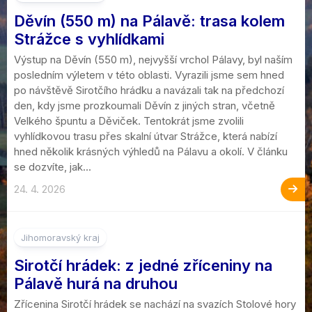
Děvín (550 m) na Pálavě: trasa kolem
Strážce s vyhlídkami
Výstup na Děvín (550 m), nejvyšší vrchol Pálavy, byl naším
posledním výletem v této oblasti. Vyrazili jsme sem hned
po návštěvě Sirotčího hrádku a navázali tak na předchozí
den, kdy jsme prozkoumali Děvín z jiných stran, včetně
Velkého špuntu a Děviček. Tentokrát jsme zvolili
vyhlídkovou trasu přes skalní útvar Strážce, která nabízí
hned několik krásných výhledů na Pálavu a okolí. V článku
se dozvíte, jak...
24. 4. 2026
2
Jihomoravský kraj
Sirotčí hrádek: z jedné zříceniny na
Pálavě hurá na druhou
Zřícenina Sirotčí hrádek se nachází na svazích Stolové hory