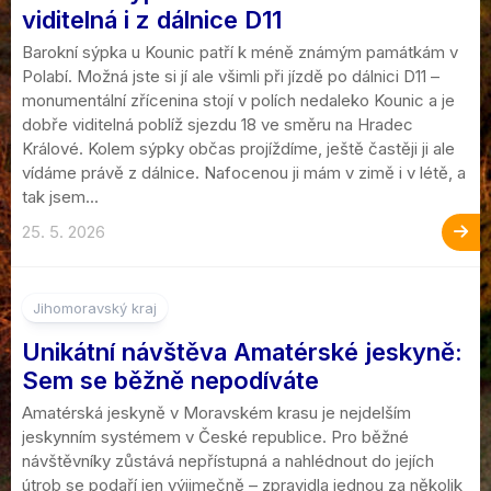
viditelná i z dálnice D11
Barokní sýpka u Kounic patří k méně známým památkám v
Polabí. Možná jste si jí ale všimli při jízdě po dálnici D11 –
monumentální zřícenina stojí v polích nedaleko Kounic a je
dobře viditelná poblíž sjezdu 18 ve směru na Hradec
Králové. Kolem sýpky občas projíždíme, ještě častěji ji ale
vídáme právě z dálnice. Nafocenou ji mám v zimě i v létě, a
tak jsem...
25. 5. 2026
Jihomoravský kraj
Unikátní návštěva Amatérské jeskyně:
Sem se běžně nepodíváte
Amatérská jeskyně v Moravském krasu je nejdelším
jeskynním systémem v České republice. Pro běžné
návštěvníky zůstává nepřístupná a nahlédnout do jejích
útrob se podaří jen výjimečně – zpravidla jednou za několik