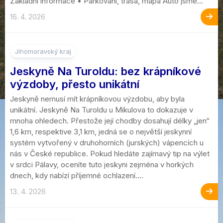
Základní informace • Parkování, trasa, mapa Auto jsme...
16. 4. 2026
Jihomoravský kraj
Jeskyně Na Turoldu: bez krápníkové
výzdoby, přesto unikátní
Jeskyně nemusí mít krápníkovou výzdobu, aby byla
unikátní. Jeskyně Na Turoldu u Mikulova to dokazuje v
mnoha ohledech. Přestože její chodby dosahují délky „jen“
1,6 km, respektive 3,1 km, jedná se o největší jeskynní
systém vytvořený v druhohorních (jurských) vápencích u
nás v České republice. Pokud hledáte zajímavý tip na výlet
v srdci Pálavy, oceníte tuto jeskyni zejména v horkých
dnech, kdy nabízí příjemné ochlazení....
13. 4. 2026
2