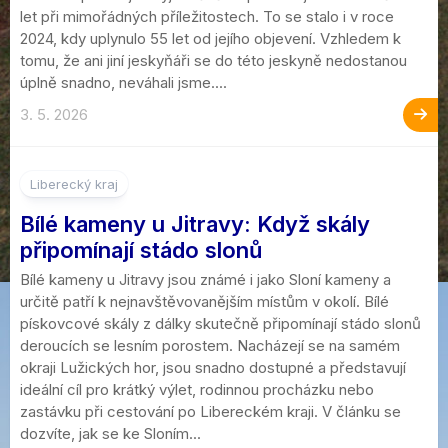
let při mimořádných příležitostech. To se stalo i v roce
2024, kdy uplynulo 55 let od jejího objevení. Vzhledem k
tomu, že ani jiní jeskyňáři se do této jeskyně nedostanou
úplně snadno, neváhali jsme....
3. 5. 2026
Liberecký kraj
Bílé kameny u Jitravy: Když skály
připomínají stádo slonů
Bílé kameny u Jitravy jsou známé i jako Sloní kameny a
určitě patří k nejnavštěvovanějším místům v okolí. Bílé
pískovcové skály z dálky skutečně připomínají stádo slonů
deroucích se lesním porostem. Nacházejí se na samém
okraji Lužických hor, jsou snadno dostupné a představují
ideální cíl pro krátký výlet, rodinnou procházku nebo
zastávku při cestování po Libereckém kraji. V článku se
dozvíte, jak se ke Sloním...