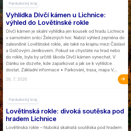
Pardubický kraj
Vyhlídka Dívčí kámen u Lichnice:
výhled do Lovětínské rokle
Dívčí kámen je skalní vyhlídka jen kousek od hradu Lichnice
v samotném srdci Železných hor. Nabízí výhled zejména do
zalesněné Lovětínské rokle, ale také na krajinu mezi Čáslaví
a Golčovým Jeníkovem. Pokud se chystáte na hrad nebo
do rokle, byla by určitě škoda Dívčí kámen vynechat. V
článku se dozvíte, kde zaparkovat a jak se k vyhlídce
dostat. Základní informace • Parkování, trasa, mapa V...
26. 7. 2026
Pardubický kraj
Lovětínská rokle: divoká soutěska pod
hradem Lichnice
Lovětínská rokle – hluboká skalnatá soutěska pod hradem