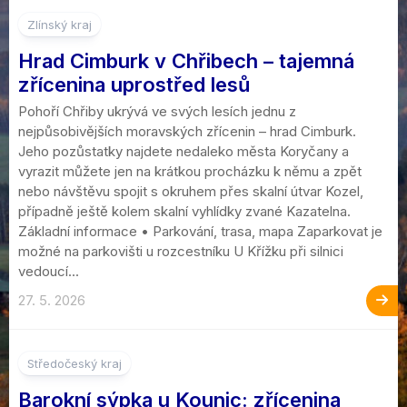
Zlínský kraj
Hrad Cimburk v Chřibech – tajemná
zřícenina uprostřed lesů
Pohoří Chřiby ukrývá ve svých lesích jednu z
nejpůsobivějších moravských zřícenin – hrad Cimburk.
Jeho pozůstatky najdete nedaleko města Koryčany a
vyrazit můžete jen na krátkou procházku k němu a zpět
nebo návštěvu spojit s okruhem přes skalní útvar Kozel,
případně ještě kolem skalní vyhlídky zvané Kazatelna.
Základní informace • Parkování, trasa, mapa Zaparkovat je
možné na parkovišti u rozcestníku U Křížku při silnici
vedoucí...
27. 5. 2026
1
Středočeský kraj
Barokní sýpka u Kounic: zřícenina