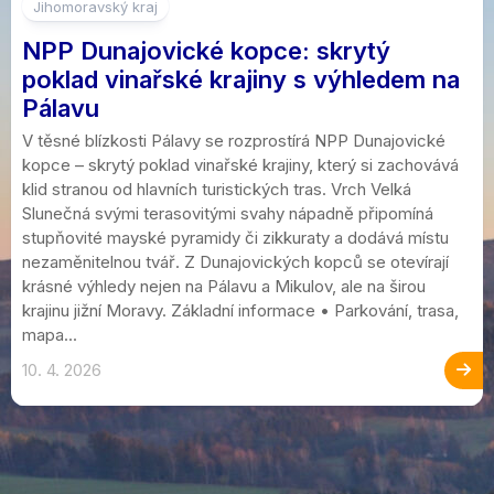
Jihomoravský kraj
NPP Dunajovické kopce: skrytý
poklad vinařské krajiny s výhledem na
Pálavu
V těsné blízkosti Pálavy se rozprostírá NPP Dunajovické
kopce – skrytý poklad vinařské krajiny, který si zachovává
klid stranou od hlavních turistických tras. Vrch Velká
Slunečná svými terasovitými svahy nápadně připomíná
stupňovité mayské pyramidy či zikkuraty a dodává místu
nezaměnitelnou tvář. Z Dunajovických kopců se otevírají
krásné výhledy nejen na Pálavu a Mikulov, ale na širou
krajinu jižní Moravy. Základní informace • Parkování, trasa,
mapa...
10. 4. 2026