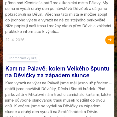
přímo nad Klentnicí a patří mezi ikonická místa Pálavy. My
se na ni vydali druhý den po návštěvě Děviček a dál jsme
pokračovali na Děvín. Všechna tato místa je možné spojit
do jednoho výletu a vyrazit na ně ze stejného parkoviště.
Níže popisuji naši trasu i možný okruh přes Děvín a základní
praktické informace k výletu...
22. 4. 2026
Jihomoravský kraj
Kam na Pálavě: kolem Velkého špuntu
na Děvičky za západem slunce
Kam vyrazit na výlet na Pálavě jsme měli jasno už předem –
chtěli jsme navštívit Děvičky, Děvín i Sirotčí hrádek. Plné
parkoviště v Mikulově nám trochu zamíchalo kartami, takže
jsme původně plánovanou trasu museli rozdělit do dvou
dnů. K večeru jsme se vydali na Děvičky za západem
slunce a druhý den vyrazili na Sirotčí hrádek a Děvín.