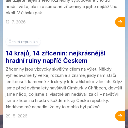
ale užijete nejen z této rozhledny vybudované v torzu
hradní věže, ale i ze samotné zříceniny a jejího nejbližšího
okolí. V článku pak...
12. 7. 2026
1
Česká republika
14 krajů, 14 zřícenin: nejkrásnější
hradní ruiny napříč Českem
Zříceniny jsou vždycky skvělým cílem na výlet. Někdy
vyhledáváme ty velké, rozsáhlé a známé, jindy nám stačí
jen kousek kamenné zdi ukrytý kdesi hluboko v lesích. Když
jsme před dvěma lety navštívili Cimburk v Chřibech, dovršili
jsme něco, co jsme si vlastně ani nedávali za cíl – navštívili
jsme zříceninu hradu v každém kraji České republiky.
Nedávno mě napadlo, že by to mohlo být pěkné...
29. 5. 2026