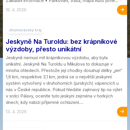
Základní informace • Parkování, trasa, mapa Auto jsme...
16. 4. 2026
Jihomoravský kraj
Jeskyně Na Turoldu: bez krápníkové
výzdoby, přesto unikátní
Jeskyně nemusí mít krápníkovou výzdobu, aby byla
unikátní. Jeskyně Na Turoldu u Mikulova to dokazuje v
mnoha ohledech. Přestože její chodby dosahují délky „jen“
1,6 km, respektive 3,1 km, jedná se o největší jeskynní
systém vytvořený v druhohorních (jurských) vápencích u
nás v České republice. Pokud hledáte zajímavý tip na výlet
v srdci Pálavy, oceníte tuto jeskyni zejména v horkých
dnech, kdy nabízí příjemné ochlazení....
13. 4. 2026
2