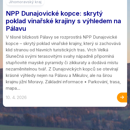
Jihomoravský kraj
NPP Dunajovické kopce: skrytý
poklad vinařské krajiny s výhledem na
Pálavu
V těsné blízkosti Pálavy se rozprostírá NPP Dunajovické
kopce – skrytý poklad vinařské krajiny, který si zachovává
klid stranou od hlavních turistických tras. Vrch Velká
Slunečná svými terasovitými svahy nápadně připomíná
stupňovité mayské pyramidy či zikkuraty a dodává místu
nezaměnitelnou tvář. Z Dunajovických kopců se otevírají
krásné výhledy nejen na Pálavu a Mikulov, ale na širou
krajinu jižní Moravy. Základní informace • Parkování, trasa,
mapa...
10. 4. 2026