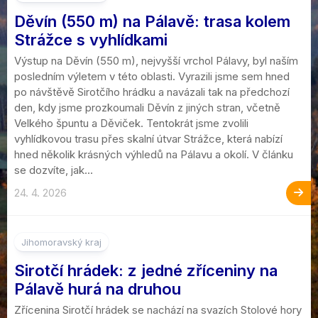
Děvín (550 m) na Pálavě: trasa kolem
Strážce s vyhlídkami
Výstup na Děvín (550 m), nejvyšší vrchol Pálavy, byl naším
posledním výletem v této oblasti. Vyrazili jsme sem hned
po návštěvě Sirotčího hrádku a navázali tak na předchozí
den, kdy jsme prozkoumali Děvín z jiných stran, včetně
Velkého špuntu a Děviček. Tentokrát jsme zvolili
vyhlídkovou trasu přes skalní útvar Strážce, která nabízí
hned několik krásných výhledů na Pálavu a okolí. V článku
se dozvíte, jak...
24. 4. 2026
2
Jihomoravský kraj
Sirotčí hrádek: z jedné zříceniny na
Pálavě hurá na druhou
Zřícenina Sirotčí hrádek se nachází na svazích Stolové hory