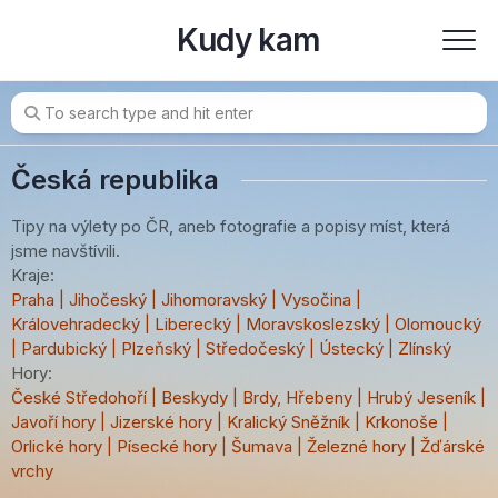
Skip
Kudy kam
to
content
Česká republika
Tipy na výlety po ČR, aneb fotografie a popisy míst, která
jsme navštívili.
Kraje:
Praha
|
Jihočeský
|
Jihomoravský
|
Vysočina
|
Královehradecký
|
Liberecký
|
Moravskoslezský
|
Olomoucký
|
Pardubický
|
Plzeňský
|
Středočeský
|
Ústecký
|
Zlínský
Hory:
České Středohoří
|
Beskydy
|
Brdy, Hřebeny
|
Hrubý Jeseník
|
Javoří hory
|
Jizerské hory
|
Kralický Sněžník
|
Krkonoše
|
Orlické hory
|
Písecké hory
|
Šumava
|
Železné hory
|
Žďárské
vrchy