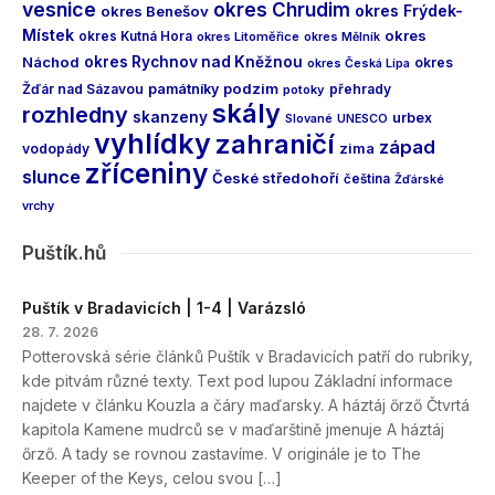
vesnice
okres Chrudim
okres Frýdek-
okres Benešov
Místek
okres
okres Kutná Hora
okres Litoměřice
okres Mělník
Náchod
okres Rychnov nad Kněžnou
okres
okres Česká Lípa
podzim
Žďár nad Sázavou
památníky
přehrady
potoky
skály
rozhledny
skanzeny
urbex
Slované
UNESCO
vyhlídky
zahraničí
západ
vodopády
zima
zříceniny
slunce
České středohoří
čeština
Žďárské
vrchy
Puštík.hů
Puštík v Bradavicích | 1-4 | Varázsló
28. 7. 2026
Potterovská série článků Puštík v Bradavicích patří do rubriky,
kde pitvám různé texty. Text pod lupou Základní informace
najdete v článku Kouzla a čáry maďarsky. A háztáj őrző Čtvrtá
kapitola Kamene mudrců se v maďarštině jmenuje A háztáj
őrző. A tady se rovnou zastavíme. V originále je to The
Keeper of the Keys, celou svou […]