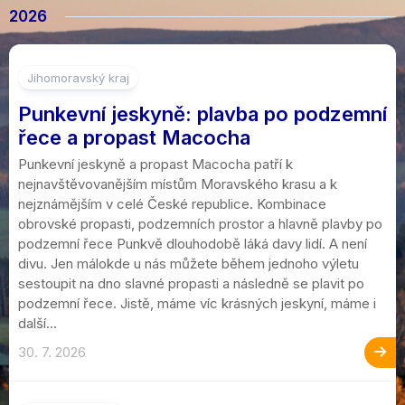
2026
Jihomoravský kraj
Punkevní jeskyně: plavba po podzemní
řece a propast Macocha
Punkevní jeskyně a propast Macocha patří k
nejnavštěvovanějším místům Moravského krasu a k
nejznámějším v celé České republice. Kombinace
obrovské propasti, podzemních prostor a hlavně plavby po
podzemní řece Punkvě dlouhodobě láká davy lidí. A není
divu. Jen málokde u nás můžete během jednoho výletu
sestoupit na dno slavné propasti a následně se plavit po
podzemní řece. Jistě, máme víc krásných jeskyní, máme i
další...
30. 7. 2026