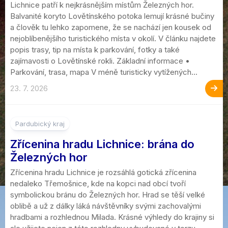
Lichnice patří k nejkrásnějším místům Železných hor.
Balvanité koryto Lovětínského potoka lemují krásné bučiny
a člověk tu lehko zapomene, že se nachází jen kousek od
nejoblíbenějšího turistického místa v okolí. V článku najdete
popis trasy, tip na místa k parkování, fotky a také
zajímavosti o Lovětínské rokli. Základní informace •
Parkování, trasa, mapa V méně turisticky vytížených...
23. 7. 2026
Pardubický kraj
Zřícenina hradu Lichnice: brána do
Železných hor
Zřícenina hradu Lichnice je rozsáhlá gotická zřícenina
nedaleko Třemošnice, kde na kopci nad obcí tvoří
symbolickou bránu do Železných hor. Hrad se těší velké
oblibě a už z dálky láká návštěvníky svými zachovalými
hradbami a rozhlednou Milada. Krásné výhledy do krajiny si