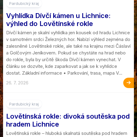
Pardubický kraj
Vyhlídka Dívčí kámen u Lichnice:
výhled do Lovětínské rokle
Dívčí kámen je skalní vyhlídka jen kousek od hradu Lichnice
v samotném srdci Železných hor. Nabízí výhled zejména do
zalesněné Lovětínské rokle, ale také na krajinu mezi Čáslaví
a Golčovým Jeníkovem. Pokud se chystáte na hrad nebo
do rokle, byla by určitě škoda Dívčí kámen vynechat. V
článku se dozvíte, kde zaparkovat a jak se k vyhlídce
dostat. Základní informace • Parkování, trasa, mapa V...
26. 7. 2026
Pardubický kraj
Lovětínská rokle: divoká soutěska pod
hradem Lichnice
Lovětínská rokle – hluboká skalnatá soutěska pod hradem