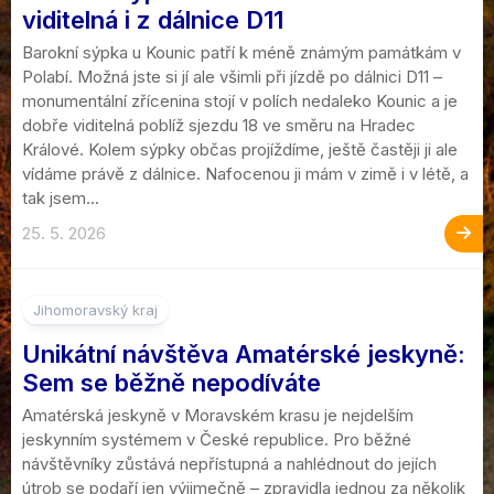
viditelná i z dálnice D11
Barokní sýpka u Kounic patří k méně známým památkám v
Polabí. Možná jste si jí ale všimli při jízdě po dálnici D11 –
monumentální zřícenina stojí v polích nedaleko Kounic a je
dobře viditelná poblíž sjezdu 18 ve směru na Hradec
Králové. Kolem sýpky občas projíždíme, ještě častěji ji ale
vídáme právě z dálnice. Nafocenou ji mám v zimě i v létě, a
tak jsem...
25. 5. 2026
Jihomoravský kraj
Unikátní návštěva Amatérské jeskyně:
Sem se běžně nepodíváte
Amatérská jeskyně v Moravském krasu je nejdelším
jeskynním systémem v České republice. Pro běžné
návštěvníky zůstává nepřístupná a nahlédnout do jejích
útrob se podaří jen výjimečně – zpravidla jednou za několik