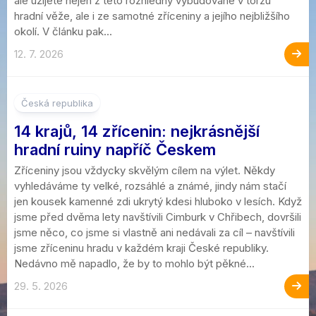
ale užijete nejen z této rozhledny vybudované v torzu
hradní věže, ale i ze samotné zříceniny a jejího nejbližšího
okolí. V článku pak...
12. 7. 2026
1
Česká republika
14 krajů, 14 zřícenin: nejkrásnější
hradní ruiny napříč Českem
Zříceniny jsou vždycky skvělým cílem na výlet. Někdy
vyhledáváme ty velké, rozsáhlé a známé, jindy nám stačí
jen kousek kamenné zdi ukrytý kdesi hluboko v lesích. Když
jsme před dvěma lety navštívili Cimburk v Chřibech, dovršili
jsme něco, co jsme si vlastně ani nedávali za cíl – navštívili
jsme zříceninu hradu v každém kraji České republiky.
Nedávno mě napadlo, že by to mohlo být pěkné...
29. 5. 2026