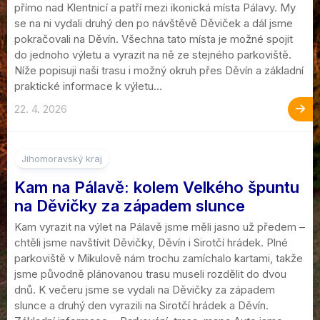
přímo nad Klentnicí a patří mezi ikonická místa Pálavy. My
se na ni vydali druhý den po návštěvě Děviček a dál jsme
pokračovali na Děvín. Všechna tato místa je možné spojit
do jednoho výletu a vyrazit na ně ze stejného parkoviště.
Níže popisuji naši trasu i možný okruh přes Děvín a základní
praktické informace k výletu...
22. 4. 2026
Jihomoravský kraj
Kam na Pálavě: kolem Velkého špuntu
na Děvičky za západem slunce
Kam vyrazit na výlet na Pálavě jsme měli jasno už předem –
chtěli jsme navštívit Děvičky, Děvín i Sirotčí hrádek. Plné
parkoviště v Mikulově nám trochu zamíchalo kartami, takže
jsme původně plánovanou trasu museli rozdělit do dvou
dnů. K večeru jsme se vydali na Děvičky za západem
slunce a druhý den vyrazili na Sirotčí hrádek a Děvín.