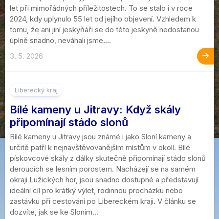
let při mimořádných příležitostech. To se stalo i v roce
2024, kdy uplynulo 55 let od jejího objevení. Vzhledem k
tomu, že ani jiní jeskyňáři se do této jeskyně nedostanou
úplně snadno, neváhali jsme....
3. 5. 2026
Liberecký kraj
Bílé kameny u Jitravy: Když skály
připomínají stádo slonů
Bílé kameny u Jitravy jsou známé i jako Sloní kameny a
určitě patří k nejnavštěvovanějším místům v okolí. Bílé
pískovcové skály z dálky skutečně připomínají stádo slonů
deroucích se lesním porostem. Nacházejí se na samém
okraji Lužických hor, jsou snadno dostupné a představují
ideální cíl pro krátký výlet, rodinnou procházku nebo
zastávku při cestování po Libereckém kraji. V článku se
dozvíte, jak se ke Sloním...