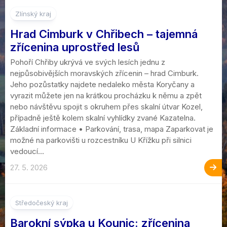
Zlínský kraj
Hrad Cimburk v Chřibech – tajemná
zřícenina uprostřed lesů
Pohoří Chřiby ukrývá ve svých lesích jednu z
nejpůsobivějších moravských zřícenin – hrad Cimburk.
Jeho pozůstatky najdete nedaleko města Koryčany a
vyrazit můžete jen na krátkou procházku k němu a zpět
nebo návštěvu spojit s okruhem přes skalní útvar Kozel,
případně ještě kolem skalní vyhlídky zvané Kazatelna.
Základní informace • Parkování, trasa, mapa Zaparkovat je
možné na parkovišti u rozcestníku U Křížku při silnici
vedoucí...
27. 5. 2026
1
Středočeský kraj
Barokní sýpka u Kounic: zřícenina