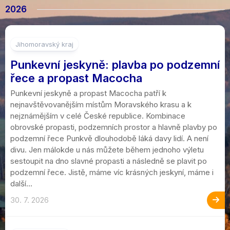
2026
Jihomoravský kraj
Punkevní jeskyně: plavba po podzemní
řece a propast Macocha
Punkevní jeskyně a propast Macocha patří k
nejnavštěvovanějším místům Moravského krasu a k
nejznámějším v celé České republice. Kombinace
obrovské propasti, podzemních prostor a hlavně plavby po
podzemní řece Punkvě dlouhodobě láká davy lidí. A není
divu. Jen málokde u nás můžete během jednoho výletu
sestoupit na dno slavné propasti a následně se plavit po
podzemní řece. Jistě, máme víc krásných jeskyní, máme i
další...
30. 7. 2026