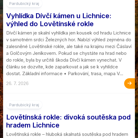
Pardubický kraj
Vyhlídka Dívčí kámen u Lichnice:
výhled do Lovětínské rokle
Dívčí kámen je skalní vyhlídka jen kousek od hradu Lichnice
v samotném srdci Železných hor. Nabízí výhled zejména do
zalesněné Lovětínské rokle, ale také na krajinu mezi Čáslaví
a Golčovým Jeníkovem. Pokud se chystáte na hrad nebo
do rokle, byla by určitě škoda Dívčí kámen vynechat. V
článku se dozvíte, kde zaparkovat a jak se k vyhlídce
dostat. Základní informace • Parkování, trasa, mapa V...
26. 7. 2026
Pardubický kraj
Lovětínská rokle: divoká soutěska pod
hradem Lichnice
Lovětínská rokle – hluboká skalnatá soutěska pod hradem