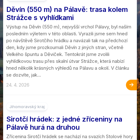
Děvín (550 m) na Pálavě: trasa kolem
Strážce s vyhlídkami
Výstup na Děvín (550 m), nejvyšší vrchol Pálavy, byl naším
posledním výletem v této oblasti. Vyrazili jsme sem hned
po návštěvě Sirotčího hrádku a navázali tak na předchozí
den, kdy jsme prozkoumali Děvín z jiných stran, včetně
Velkého špuntu a Děviček. Tentokrát jsme zvolili
vyhlídkovou trasu přes skalní útvar Strážce, která nabízí
hned několik krásných výhledů na Pálavu a okolí. V článku
se dozvíte, jak...
24. 4. 2026
2
Jihomoravský kraj
Sirotčí hrádek: z jedné zříceniny na
Pálavě hurá na druhou
Zřícenina Sirotčí hrádek se nachází na svazích Stolové hory