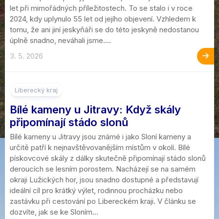
let při mimořádných příležitostech. To se stalo i v roce
2024, kdy uplynulo 55 let od jejího objevení. Vzhledem k
tomu, že ani jiní jeskyňáři se do této jeskyně nedostanou
úplně snadno, neváhali jsme....
3. 5. 2026
Liberecký kraj
Bílé kameny u Jitravy: Když skály
připomínají stádo slonů
Bílé kameny u Jitravy jsou známé i jako Sloní kameny a
určitě patří k nejnavštěvovanějším místům v okolí. Bílé
pískovcové skály z dálky skutečně připomínají stádo slonů
deroucích se lesním porostem. Nacházejí se na samém
okraji Lužických hor, jsou snadno dostupné a představují
ideální cíl pro krátký výlet, rodinnou procházku nebo
zastávku při cestování po Libereckém kraji. V článku se
dozvíte, jak se ke Sloním...