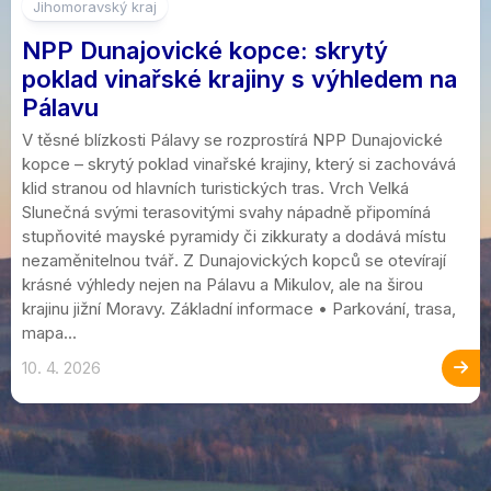
Jihomoravský kraj
NPP Dunajovické kopce: skrytý
poklad vinařské krajiny s výhledem na
Pálavu
V těsné blízkosti Pálavy se rozprostírá NPP Dunajovické
kopce – skrytý poklad vinařské krajiny, který si zachovává
klid stranou od hlavních turistických tras. Vrch Velká
Slunečná svými terasovitými svahy nápadně připomíná
stupňovité mayské pyramidy či zikkuraty a dodává místu
nezaměnitelnou tvář. Z Dunajovických kopců se otevírají
krásné výhledy nejen na Pálavu a Mikulov, ale na širou
krajinu jižní Moravy. Základní informace • Parkování, trasa,
mapa...
10. 4. 2026