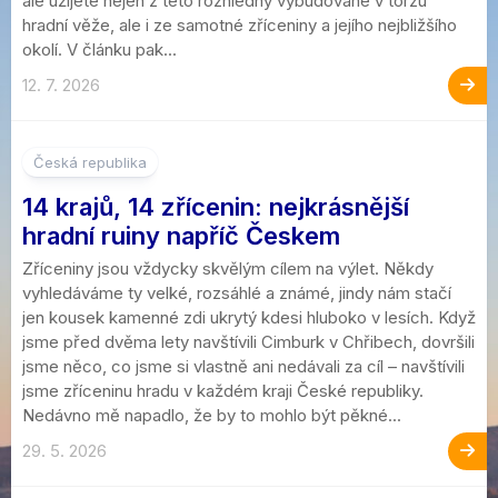
ale užijete nejen z této rozhledny vybudované v torzu
hradní věže, ale i ze samotné zříceniny a jejího nejbližšího
okolí. V článku pak...
12. 7. 2026
1
Česká republika
14 krajů, 14 zřícenin: nejkrásnější
hradní ruiny napříč Českem
Zříceniny jsou vždycky skvělým cílem na výlet. Někdy
vyhledáváme ty velké, rozsáhlé a známé, jindy nám stačí
jen kousek kamenné zdi ukrytý kdesi hluboko v lesích. Když
jsme před dvěma lety navštívili Cimburk v Chřibech, dovršili
jsme něco, co jsme si vlastně ani nedávali za cíl – navštívili
jsme zříceninu hradu v každém kraji České republiky.
Nedávno mě napadlo, že by to mohlo být pěkné...
29. 5. 2026