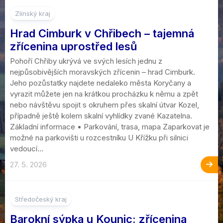
Zlínský kraj
Hrad Cimburk v Chřibech – tajemná
zřícenina uprostřed lesů
Pohoří Chřiby ukrývá ve svých lesích jednu z
nejpůsobivějších moravských zřícenin – hrad Cimburk.
Jeho pozůstatky najdete nedaleko města Koryčany a
vyrazit můžete jen na krátkou procházku k němu a zpět
nebo návštěvu spojit s okruhem přes skalní útvar Kozel,
případně ještě kolem skalní vyhlídky zvané Kazatelna.
Základní informace • Parkování, trasa, mapa Zaparkovat je
možné na parkovišti u rozcestníku U Křížku při silnici
vedoucí...
27. 5. 2026
1
Středočeský kraj
Barokní sýpka u Kounic: zřícenina