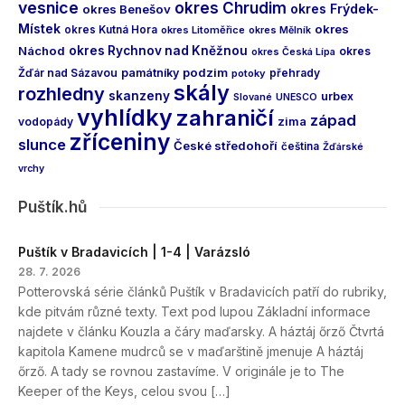
vesnice
okres Chrudim
okres Frýdek-
okres Benešov
Místek
okres
okres Kutná Hora
okres Litoměřice
okres Mělník
Náchod
okres Rychnov nad Kněžnou
okres
okres Česká Lípa
podzim
Žďár nad Sázavou
památníky
přehrady
potoky
skály
rozhledny
skanzeny
urbex
Slované
UNESCO
vyhlídky
zahraničí
západ
vodopády
zima
zříceniny
slunce
České středohoří
čeština
Žďárské
vrchy
Puštík.hů
Puštík v Bradavicích | 1-4 | Varázsló
28. 7. 2026
Potterovská série článků Puštík v Bradavicích patří do rubriky,
kde pitvám různé texty. Text pod lupou Základní informace
najdete v článku Kouzla a čáry maďarsky. A háztáj őrző Čtvrtá
kapitola Kamene mudrců se v maďarštině jmenuje A háztáj
őrző. A tady se rovnou zastavíme. V originále je to The
Keeper of the Keys, celou svou […]