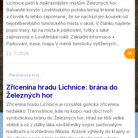
Lichnice patří k nejkrásnějším místům Železných hor.
Balvanité koryto Lovětínského potoka lemují krásné bučiny
a člověk tu lehko zapomene, že se nachází jen kousek od
nejoblíbenějšího turistického místa v okolí. V článku najdete
popis trasy, tip na místa k parkování, fotky a také
zajímavosti o Lovětínské rokli. Základní informace •
Parkování, trasa, mapa V méně turisticky vytížených...
23. 7. 2026
Pardubický kraj
Zřícenina hradu Lichnice: brána do
Železných hor
Zřícenina hradu Lichnice je rozsáhlá gotická zřícenina
nedaleko Třemošnice, kde na kopci nad obcí tvoří
symbolickou bránu do Železných hor. Hrad se těší velké
oblibě a už z dálky láká návštěvníky svými zachovalými
hradbami a rozhlednou Milada. Krásné výhledy do krajiny si