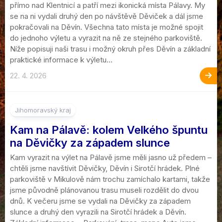
přímo nad Klentnicí a patří mezi ikonická místa Pálavy. My
se na ni vydali druhý den po návštěvě Děviček a dál jsme
pokračovali na Děvín. Všechna tato místa je možné spojit
do jednoho výletu a vyrazit na ně ze stejného parkoviště.
Níže popisuji naši trasu i možný okruh přes Děvín a základní
praktické informace k výletu...
22. 4. 2026
Jihomoravský kraj
Kam na Pálavě: kolem Velkého špuntu
na Děvičky za západem slunce
Kam vyrazit na výlet na Pálavě jsme měli jasno už předem –
chtěli jsme navštívit Děvičky, Děvín i Sirotčí hrádek. Plné
parkoviště v Mikulově nám trochu zamíchalo kartami, takže
jsme původně plánovanou trasu museli rozdělit do dvou
dnů. K večeru jsme se vydali na Děvičky za západem
slunce a druhý den vyrazili na Sirotčí hrádek a Děvín.