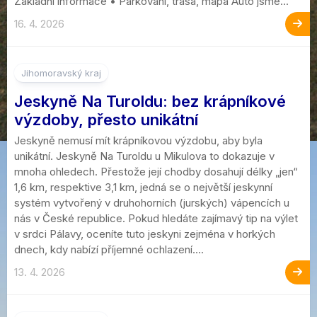
Základní informace • Parkování, trasa, mapa Auto jsme...
16. 4. 2026
Jihomoravský kraj
Jeskyně Na Turoldu: bez krápníkové
výzdoby, přesto unikátní
Jeskyně nemusí mít krápníkovou výzdobu, aby byla
unikátní. Jeskyně Na Turoldu u Mikulova to dokazuje v
mnoha ohledech. Přestože její chodby dosahují délky „jen“
1,6 km, respektive 3,1 km, jedná se o největší jeskynní
systém vytvořený v druhohorních (jurských) vápencích u
nás v České republice. Pokud hledáte zajímavý tip na výlet
v srdci Pálavy, oceníte tuto jeskyni zejména v horkých
dnech, kdy nabízí příjemné ochlazení....
13. 4. 2026
2