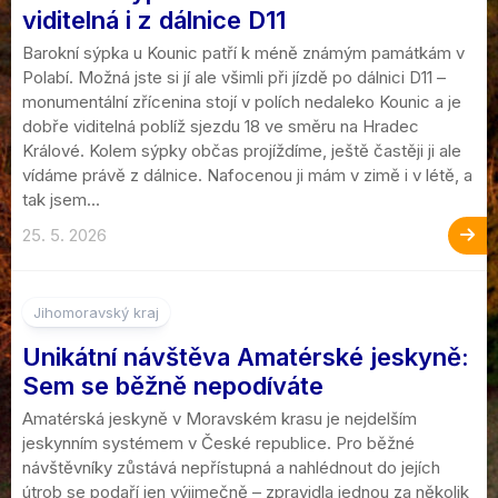
viditelná i z dálnice D11
Barokní sýpka u Kounic patří k méně známým památkám v
Polabí. Možná jste si jí ale všimli při jízdě po dálnici D11 –
monumentální zřícenina stojí v polích nedaleko Kounic a je
dobře viditelná poblíž sjezdu 18 ve směru na Hradec
Králové. Kolem sýpky občas projíždíme, ještě častěji ji ale
vídáme právě z dálnice. Nafocenou ji mám v zimě i v létě, a
tak jsem...
25. 5. 2026
Jihomoravský kraj
Unikátní návštěva Amatérské jeskyně:
Sem se běžně nepodíváte
Amatérská jeskyně v Moravském krasu je nejdelším
jeskynním systémem v České republice. Pro běžné
návštěvníky zůstává nepřístupná a nahlédnout do jejích
útrob se podaří jen výjimečně – zpravidla jednou za několik