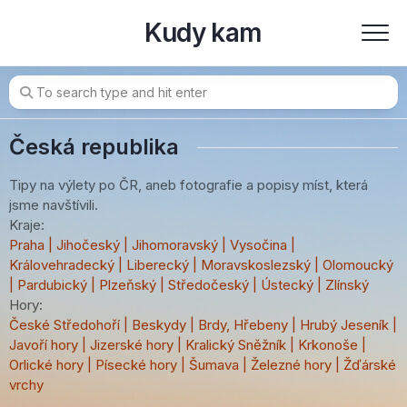
Skip
Kudy kam
to
content
Česká republika
Tipy na výlety po ČR, aneb fotografie a popisy míst, která
jsme navštívili.
Kraje:
Praha
|
Jihočeský
|
Jihomoravský
|
Vysočina
|
Královehradecký
|
Liberecký
|
Moravskoslezský
|
Olomoucký
|
Pardubický
|
Plzeňský
|
Středočeský
|
Ústecký
|
Zlínský
Hory:
České Středohoří
|
Beskydy
|
Brdy, Hřebeny
|
Hrubý Jeseník
|
Javoří hory
|
Jizerské hory
|
Kralický Sněžník
|
Krkonoše
|
Orlické hory
|
Písecké hory
|
Šumava
|
Železné hory
|
Žďárské
vrchy