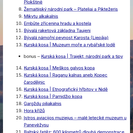
Plokštinė
Žemaitijský národní park – Plateliai a Piktežeris
Mikytų alkakalnis
Embūte zřícenina hradu a kostela
Bývalá raketová základna Taujeni
Bývalá námořní pevnost Karosta (Liepāja)
Kurská kosa | Muzeum moře a rybářské lodě
bonus –
Kurská kosa | Trajekt, národní park a tipy
Kurská kosa | Meškos galvos kopa
Kurská kosa | Raganų kalnas aneb Kopec
čarodějnic
Kurská kosa | Etnografický hřbitov v Nidě
Kurská kosa | Parnidžio kopa
Gargždų piliakalnis
Hora křížů
Įstros aviacijos muziejus – malé letecké muzeum u
Panevėžysu
Baltský řetěz: 600 kilometrů dlouhá demonstrace