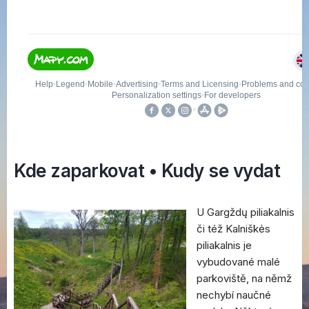
Kde zaparkovat • Kudy se vydat
U Gargždų piliakalnis
či též Kalniškės
piliakalnis je
vybudované malé
parkoviště, na němž
nechybí naučné