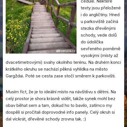
cedule. Některé
texty jsou přeložené
i do angličtiny. Hned
u parkoviště začíná
stezka dřevěnými
schody, vede dolů
do údolíčka
sevřeného poměrně
vysokými (místy až
dvacetimetrovými) svahy okolního terénu. Na druhém konci
krátkého okruhu se nachází pěkná vyhlídka na město
Gargždai. Poté se cesta zase stočí směrem k parkovišti.
Musím říct, že je to ideální místo na návštěvu s dětmi. Na
celý prostor je shora krásně vidět, takže synek mohl bez
obav běhat sem a tam, dokud ho to bavilo, zatímco my
dospělí si pročítali doprovodné info panely. Celý okruh si
dal víckrát, dřevěné schody zrovna tak. :)