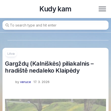
Skip
Kudy kam
to
content
Litva
Gargždų (Kalniškės) piliakalnis –
hradiště nedaleko Klaipėdy
by
veruce
17. 3. 2026