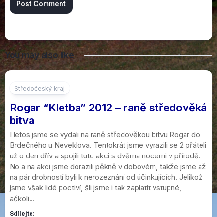
You may also like
10
Středočeský kraj
Rogar “Kletba” 2012 – raně středověká
bitva
I letos jsme se vydali na raně středověkou bitvu Rogar do
Brdečného u Neveklova. Tentokrát jsme vyrazili se 2 přáteli
už o den dřív a spojili tuto akci s dvěma nocemi v přírodě.
No a na akci jsme dorazili pěkně v dobovém, takže jsme až
na pár drobností byli k nerozeznání od účinkujících. Jelikož
jsme však lidé poctiví, šli jsme i tak zaplatit vstupné,
ačkoli...
Sdílejte: