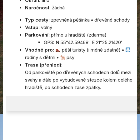
Okruh
: ano
Náročnost
: žádná
Typ cesty:
zpevněná pěšinka
•
dřevěné schody
Vstup:
volný
Parkování:
přímo u hradiště (zdarma)
GPS: N 55°42.59468′, E 21°25.21420′
Vhodné pro:
pěší turisty (i méně zdatné)
•
rodiny s dětmi
•
psy
Trasa (přehled):
Od parkoviště po dřevěných schodech dolů mezi
svahy a dále po vybudované stezce kolem celého
hradiště, po schodech zase zpátky.