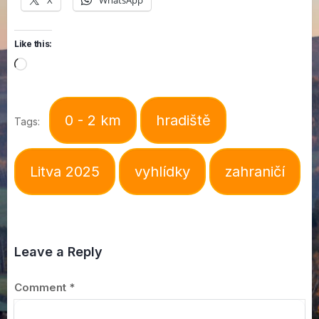
X
WhatsApp
Like this:
Loading…
0 - 2 km
hradiště
Tags:
Litva 2025
vyhlídky
zahraničí
Leave a Reply
Comment
*