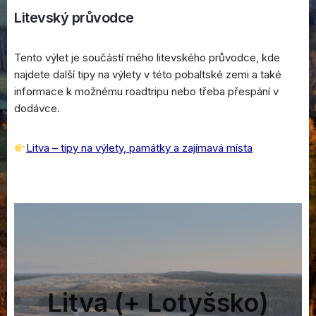
Litevský průvodce
Tento výlet je součástí mého litevského průvodce, kde
najdete další tipy na výlety v této pobaltské zemi a také
informace k možnému roadtripu nebo třeba přespání v
dodávce.
Litva – tipy na výlety, památky a zajímavá místa
Litva (+ Lotyšsko)