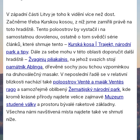
V západní části Litvy je toho k vidění více než dost.
Začněme třeba Kurskou kosou, z níž jsme zamířili právě na
toto hradiště. Tento poloostrov by vystačil i na
samostatnou dovolenou, ostatně o tom svědčí série
článků, které shrnuje tento –
Kurská kosa | Trajekt, národní
park a tipy
. Dále za sebe mohu v této oblasti doporučit další
hradiště –
Žvaginių piliakalnis
, na jehož svazích stojí
památník Ablinga
, dřevěné sochy jsou tichou vzpomínkou
na druhoválečný masakr. V neposlední řadě se v relativní
blízkosti nachází také
poloostrov Ventė a maják Ventės
rago
a samozřejmě oblíbený
Žemaitijský národní park
, kde
kromě krásné přírody najdete velice zajímavé
Muzeum
studené války
a prostoru bývalé raketové základny.
Všechna námi navštívená místa najdete také ve shrnutí
níže.