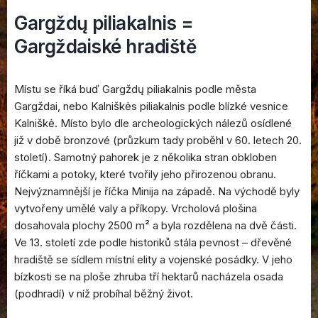
Gargždų piliakalnis =
Gargždaiské hradiště
Místu se říká buď Gargždų piliakalnis podle města
Gargždai, nebo Kalniškės piliakalnis podle blízké vesnice
Kalniškė. Místo bylo dle archeologických nálezů osídlené
již v době bronzové (průzkum tady proběhl v 60. letech 20.
století). Samotný pahorek je z několika stran obkloben
říčkami a potoky, které tvořily jeho přirozenou obranu.
Nejvýznamnější je říčka Minija na západě. Na východě byly
vytvořeny umělé valy a příkopy. Vrcholová plošina
dosahovala plochy 2500 m² a byla rozdělena na dvě části.
Ve 13. století zde podle historiků stála pevnost – dřevěné
hradiště se sídlem místní elity a vojenské posádky. V jeho
bízkosti se na ploše zhruba tří hektarů nacházela osada
(podhradí) v níž probíhal běžný život.