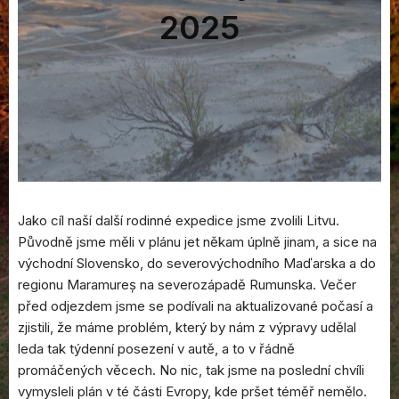
2025
Jako cíl naší další rodinné expedice jsme zvolili Litvu.
Původně jsme měli v plánu jet někam úplně jinam, a sice na
východní Slovensko, do severovýchodního Maďarska a do
regionu Maramureș na severozápadě Rumunska. Večer
před odjezdem jsme se podívali na aktualizované počasí a
zjistili, že máme problém, který by nám z výpravy udělal
leda tak týdenní posezení v autě, a to v řádně
promáčených věcech. No nic, tak jsme na poslední chvíli
vymysleli plán v té části Evropy, kde pršet téměř nemělo.