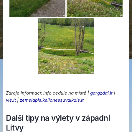
Zdroje informací: info cedule na místě |
gargzdai.lt
|
vle.lt
|
zemelapis.kelionessuvaikais.lt
Další tipy na výlety v západní
Litvy