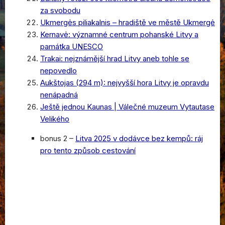
za svobodu
Ukmergės piliakalnis – hradiště ve městě Ukmergė
Kernavė: významné centrum pohanské Litvy a
památka UNESCO
Trakai: nejznámější hrad Litvy aneb tohle se
nepovedlo
Aukštojas (294 m): nejvyšší hora Litvy je opravdu
nenápadná
Ještě jednou Kaunas | Válečné muzeum Vytautase
Velikého
bonus 2 –
Litva 2025 v dodávce bez kempů: ráj
pro tento způsob cestování