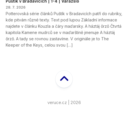
Puštík v Bradavicích | 1-4 | Varázsló
28. 7. 2026
Potterovská série článků Puštík v Bradavicích patří do rubriky,
kde pitvám různé texty. Text pod lupou Základní informace
najdete v článku Kouzla a čáry maďarsky. A háztáj őrző Čtvrtá
kapitola Kamene mudrců se v maďarštině jmenuje A háztáj
őrző. A tady se rovnou zastavíme. V originále je to The
Keeper of the Keys, celou svou […]
veruce.cz | 2026