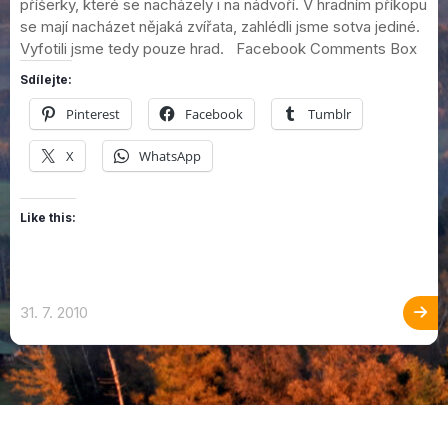
příšerky, které se nacházely i na nádvoří. V hradním příkopu
se mají nacházet nějaká zvířata, zahlédli jsme sotva jediné.
Vyfotili jsme tedy pouze hrad. Facebook Comments Box
Sdílejte:
Pinterest
Facebook
Tumblr
X
WhatsApp
Like this:
31. 7. 2010