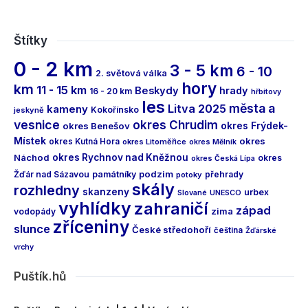
Štítky
0 - 2 km
3 - 5 km
6 - 10
2. světová válka
hory
km
11 - 15 km
Beskydy
hrady
16 - 20 km
hřbitovy
les
města a
Litva 2025
kameny
Kokořínsko
jeskyně
vesnice
okres Chrudim
okres Frýdek-
okres Benešov
Místek
okres
okres Kutná Hora
okres Litoměřice
okres Mělník
Náchod
okres Rychnov nad Kněžnou
okres
okres Česká Lípa
podzim
Žďár nad Sázavou
památníky
přehrady
potoky
skály
rozhledny
skanzeny
urbex
Slované
UNESCO
vyhlídky
zahraničí
západ
vodopády
zima
zříceniny
slunce
České středohoří
čeština
Žďárské
vrchy
Puštík.hů