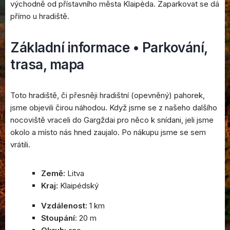
východně od přístavního města Klaipėda. Zaparkovat se dá
přímo u hradiště.
Základní informace • Parkování,
trasa, mapa
Toto hradiště, či přesněji hradištní (opevněný) pahorek,
jsme objevili čirou náhodou. Když jsme se z našeho dalšího
nocoviště vraceli do Gargždai pro něco k snídani, jeli jsme
okolo a místo nás hned zaujalo. Po nákupu jsme se sem
vrátili.
Země:
Litva
Kraj:
Klaipédský
Vzdálenost:
1 km
Stoupání
: 20 m