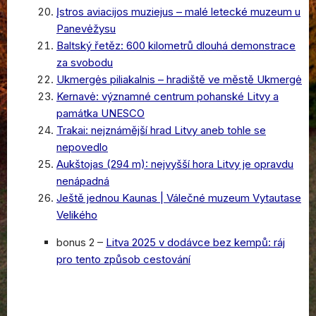
Įstros aviacijos muziejus – malé letecké muzeum u
Panevėžysu
Baltský řetěz: 600 kilometrů dlouhá demonstrace
za svobodu
Ukmergės piliakalnis – hradiště ve městě Ukmergė
Kernavė: významné centrum pohanské Litvy a
památka UNESCO
Trakai: nejznámější hrad Litvy aneb tohle se
nepovedlo
Aukštojas (294 m): nejvyšší hora Litvy je opravdu
nenápadná
Ještě jednou Kaunas | Válečné muzeum Vytautase
Velikého
bonus 2 –
Litva 2025 v dodávce bez kempů: ráj
pro tento způsob cestování