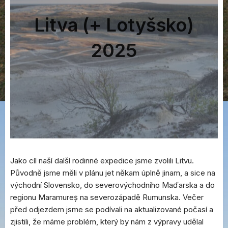
Litva (+ Lotyšsko)
2025
Jako cíl naší další rodinné expedice jsme zvolili Litvu.
Původně jsme měli v plánu jet někam úplně jinam, a sice na
východní Slovensko, do severovýchodního Maďarska a do
regionu Maramureș na severozápadě Rumunska. Večer
před odjezdem jsme se podívali na aktualizované počasí a
zjistili, že máme problém, který by nám z výpravy udělal