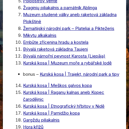
Poloostrov Ventė
Žvaginių piliakalnis a památník Ablinga
Muzeum studené války aneb raketová základna
Plokštinė
Žemaitijský národní park – Plateliai a Piktežeris
Mikytų alkakalnis
Embūte zřícenina hradu a kostela
Bývalá raketová základna Taujeni
Bývalá námořní pevnost Karosta (Liepāja)
Kurská kosa | Muzeum moře a rybářské lodě
bonus –
Kurská kosa | Trajekt, národní park a tipy
Kurská kosa | Meškos galvos kopa
Kurská kosa | Raganų kalnas aneb Kopec
čarodějnic
Kurská kosa | Etnografický hřbitov v Nidě
Kurská kosa | Parnidžio kopa
Gargždų piliakalnis
Hora křížů