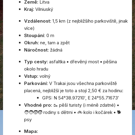
Země:
Litva
Kraj:
Vilniuský
Vzdálenost:
1,5 km (z nejbližšího parkoviště, jinak
více)
Stoupání
: 0 m
Okruh
: ne, tam a zpět
Náročnost
: žádná
Typ cesty:
asfaltka
•
dřevěný most
•
pěšina
okolo hradu
Vstup:
volný
Parkování:
V Trakai jsou všechna parkoviště
placená, nejbližší je toto a stojí 2,50 € za hodinu:
GPS: N 54°38.97210′, E 24°55.71673′
Vhodné pro:
🥾 pěší turisty (i méně zdatné)
•
🧑‍🧑‍🧒‍🧒 rodiny s dětmi
•
🚲 kolo i kočárek
•
🐕
psy
Mapa: