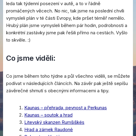
leda tak týdenní posezení v autě, a to v řádně
promáčených věcech. No nic, tak jsme na poslední chvíli
vymysleli plán v té části Evropy, kde pršet téměř nemělo.
Hrubý plán jsme vymysleli během pár hodin, podrobnosti a
konkrétní zastávky jsme pak řešili přímo na cestách. Vyšlo
to skvěle. :)
Co jsme viděli:
Co jsme během toho týdne a půl všechno viděli, se můžete
podívat v následujících článcích. Na závěr pak ještě sepíšu
závěrečné shrnutí s obecnými informacemi a tipy.
Kaunas – přehrada, pevnost a Perkunas
Kaunas – soutok a hrad
Litevský skanzen Rumšiškés
Hrad a zámek Raudonė