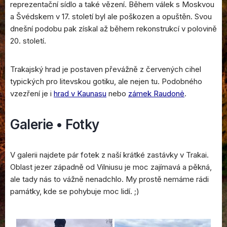
reprezentační sídlo a také vězení. Během válek s Moskvou
a Švédskem v 17. století byl ale poškozen a opuštěn. Svou
dnešní podobu pak získal až během rekonstrukcí v polovině
20. století.
Trakajský hrad je postaven převážně z červených cihel
typických pro litevskou gotiku, ale nejen tu. Podobného
vzezření je i
hrad v Kaunasu
nebo
zámek Raudonė
.
Galerie • Fotky
V galerii najdete pár fotek z naší krátké zastávky v Trakai.
Oblast jezer západně od Vilniusu je moc zajímavá a pěkná,
ale tady nás to vážně nenadchlo. My prostě nemáme rádi
památky, kde se pohybuje moc lidí. ;)