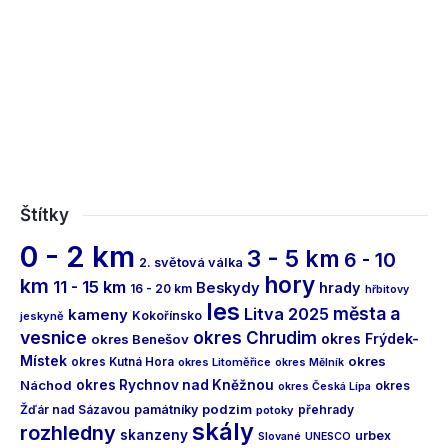
Štítky
0 - 2 km
3 - 5 km
6 - 10
2. světová válka
hory
km
11 - 15 km
Beskydy
hrady
16 - 20 km
hřbitovy
les
města a
Litva 2025
kameny
Kokořínsko
jeskyně
vesnice
okres Chrudim
okres Frýdek-
okres Benešov
Místek
okres
okres Kutná Hora
okres Litoměřice
okres Mělník
Náchod
okres Rychnov nad Kněžnou
okres
okres Česká Lípa
podzim
Žďár nad Sázavou
památníky
přehrady
potoky
skály
rozhledny
skanzeny
urbex
Slované
UNESCO