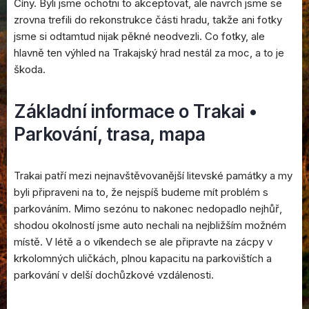
Číny. Byli jsme ochotni to akceptovat, ale navrch jsme se
zrovna trefili do rekonstrukce části hradu, takže ani fotky
jsme si odtamtud nijak pěkné neodvezli. Co fotky, ale
hlavně ten výhled na Trakajský hrad nestál za moc, a to je
škoda.
Základní informace o Trakai •
Parkování, trasa, mapa
Trakai patří mezi nejnavštěvovanější litevské památky a my
byli připraveni na to, že nejspíš budeme mít problém s
parkováním. Mimo sezónu to nakonec nedopadlo nejhůř,
shodou okolností jsme auto nechali na nejbližším možném
místě. V létě a o víkendech se ale připravte na zácpy v
krkolomných uličkách, plnou kapacitu na parkovištích a
parkování v delší dochůzkové vzdálenosti.