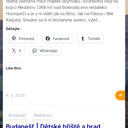
oblibě zejména mezi majiteli obytňáků. Rozhledna stojí na
kopci Nedánov (368 m) nad Boleradicemi nedaleko
Hustopečí a je z ní vidět jak na Brno, tak na Pálavu i Bílé
Karpaty. Snadno se k ní dostanete autem, výlet...
Sdílejte:
Pinterest
Facebook
Tumblr
X
WhatsApp
Like this:
9. 4. 2026
1
Budapešť
Maďarsko
Budapešť | Dětské hřiště a hrad