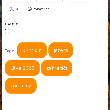
X
WhatsApp
Like this:
Loading…
0 - 2 km
jezera
Tags:
Litva 2025
zahraničí
zříceniny