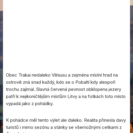
• TRAKAI •
Obec Trakai nedaleko Vilniusu a zejména místní hrad na
ostrově zná snad každý, kdo se o Pobaltí kdy alespoň
trochu zajímal. Slavná červená pevnost obklopena jezery
patří k nejikoničtějším místům Litvy a na fotkách toto místo
vypadá jako z pohádky.
K pohádce měl tento výlet ale daleko. Realita přinesla davy
turistů i mimo sezónu a stánky se všemožnými cetkami z