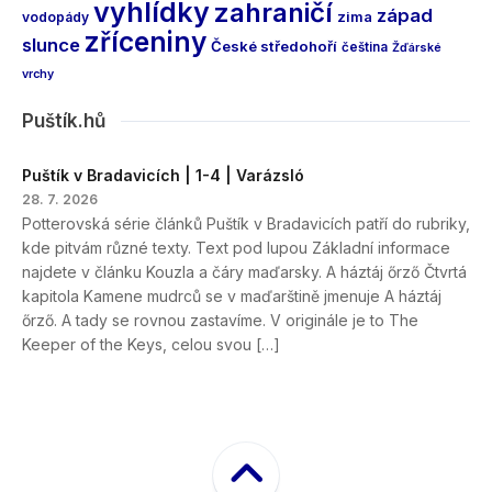
vyhlídky
zahraničí
západ
vodopády
zima
zříceniny
slunce
České středohoří
čeština
Žďárské
vrchy
Puštík.hů
Puštík v Bradavicích | 1-4 | Varázsló
28. 7. 2026
Potterovská série článků Puštík v Bradavicích patří do rubriky,
kde pitvám různé texty. Text pod lupou Základní informace
najdete v článku Kouzla a čáry maďarsky. A háztáj őrző Čtvrtá
kapitola Kamene mudrců se v maďarštině jmenuje A háztáj
őrző. A tady se rovnou zastavíme. V originále je to The
Keeper of the Keys, celou svou […]