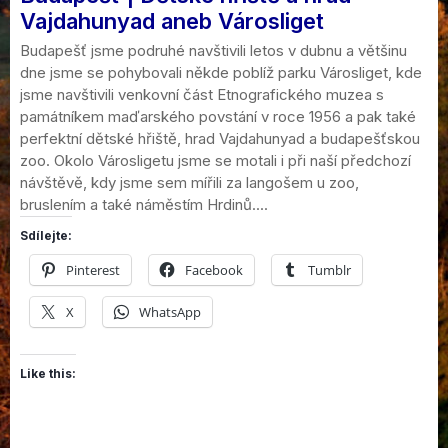
Vajdahunyad aneb Városliget
Budapešť jsme podruhé navštivili letos v dubnu a většinu
dne jsme se pohybovali někde poblíž parku Városliget, kde
jsme navštivili venkovní část Etnografického muzea s
památníkem maďarského povstání v roce 1956 a pak také
perfektní dětské hřiště, hrad Vajdahunyad a budapešťskou
zoo. Okolo Városligetu jsme se motali i při naší předchozí
návštěvě, kdy jsme sem mířili za langošem u zoo,
bruslením a také náměstím Hrdinů....
Sdílejte:
Pinterest
Facebook
Tumblr
X
WhatsApp
Like this: