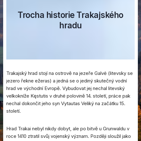
Trocha historie Trakajského
hradu
Trakajský hrad stojí na ostrově na jezeře Galvė (litevsky se
jezero řekne ežeras) a jedná se o jediný skutečný vodní
hrad ve východní Evropě. Vybudovat jej nechal litevský
velkokníže Kęstutis v druhé polovině 14. století, práce pak
nechal dokončit jeho syn Vytautas Veliký na začátku 15.
století.
Hrad Trakai nebyl nikdy dobyt, ale po bitvě u Grunwaldu v
roce 1410 ztratil svůj vojenský význam. Později sloužil jako