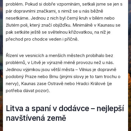
problém. Pokud si dobře vzpomínám, setkali jsme se jen s
pár dopravními značkami, s nimiž se u nás běžně
nesetkáme. Jednou z nich byl černý kruh v bílém nebo
žlutém poli, který značí objížďku. Minimálně v Kaunasu se
pak setkáte ještě se světelnou křižovatkou, na níž je
přechod pro chodce veden i příčně.
Řízení ve vesnicích a menších městech probíhalo bez
problémů, v Litvě je výrazně méně provozu než u nás.
Jedinou výjimkou jsou větší města – Vilnius je dopravně
podobný Praze nebo Brnu (jinými slovy je to tam trochu o
nervy), Kaunas zase Ostravě nebo Hradci Králové (je
potřeba dávat pozor).
Litva a spaní v dodávce – nejlepší
navštívená země