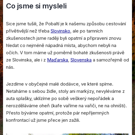
Co jsme si mysleli
Sice jsme tušili, že Pobaltí je k našemu způsobu cestování
přívětivější než třeba
Slovinsko
, ale po tamních
zkušenostech jsme raději byli opatrní a připraveni znovu
hledat co nejméně nápadná místa, abychom nebyli na
očích. V tom máme už poměrně bohaté zkušenosti právě
ze Slovinska, ale i z
Maďarska
,
Slovenska
a samozřejmě od
nás.
Jezdíme v obyčejné malé dodávce, ve které spíme.
Netaháme s sebou židle, stoly ani markýzy, nevyléváme z
auta splašky, uklízíme po sobě veškerý nepořádek a
nerozděláváme oheň (kafe vaříme na vařiči, ne na ohništi).
Přesto býváme opatrní, protože pár nepříjemných
konfrontací už jsme přece jen zažili.