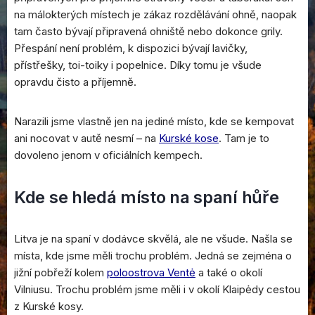
na málokterých místech je zákaz rozdělávání ohně, naopak
tam často bývají připravená ohniště nebo dokonce grily.
Přespání není problém, k dispozici bývají lavičky,
přístřešky, toi-toiky i popelnice. Díky tomu je všude
opravdu čisto a příjemně.
Narazili jsme vlastně jen na jediné místo, kde se kempovat
ani nocovat v autě nesmí – na
Kurské kose
. Tam je to
dovoleno jenom v oficiálních kempech.
Kde se hledá místo na spaní hůře
Litva je na spaní v dodávce skvělá, ale ne všude. Našla se
místa, kde jsme měli trochu problém. Jedná se zejména o
jižní pobřeží kolem
poloostrova Ventė
a také o okolí
Vilniusu. Trochu problém jsme měli i v okolí Klaipėdy cestou
z Kurské kosy.