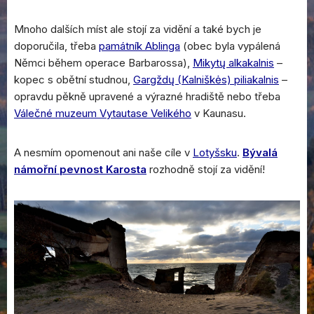
Mnoho dalších míst ale stojí za vidění a také bych je
doporučila, třeba
památník Ablinga
(obec byla vypálená
Němci během operace Barbarossa),
Mikytų alkakalnis
–
kopec s obětní studnou,
Gargždų (Kalniškės) piliakalnis
–
opravdu pěkně upravené a výrazné hradiště nebo třeba
Válečné muzeum Vytautase Velikého
v Kaunasu.
A nesmím opomenout ani naše cíle v
Lotyšsku
.
Bývalá
námořní pevnost Karosta
rozhodně stojí za vidění!