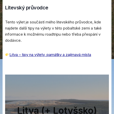
Litevský průvodce
Tento výlet je součástí mého litevského průvodce, kde
najdete další tipy na výlety v této pobaltské zemi a také
informace k možnému roadtripu nebo třeba přespání v
dodávce.
Litva – tipy na výlety, památky a zajímavá místa
Litva (+ Lotyšsko)