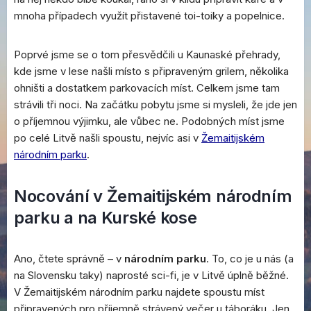
mnoha případech využít přistavené toi-toiky a popelnice.
Poprvé jsme se o tom přesvědčili u Kaunaské přehrady,
kde jsme v lese našli místo s připraveným grilem, několika
ohništi a dostatkem parkovacích míst. Celkem jsme tam
strávili tři noci. Na začátku pobytu jsme si mysleli, že jde jen
o příjemnou výjimku, ale vůbec ne. Podobných míst jsme
po celé Litvě našli spoustu, nejvíc asi v
Žemaitijském
národním parku
.
Nocování v Žemaitijském národním
parku a na Kurské kose
Ano, čtete správně – v
národním parku
. To, co je u nás (a
na Slovensku taky) naprosté sci-fi, je v Litvě úplně běžné.
V Žemaitijském národním parku najdete spoustu míst
připravených pro příjemně strávený večer u táboráku. Jen