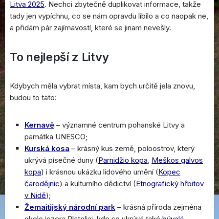
Litva 2025
. Nechci zbytečně duplikovat informace, takže
tady jen vypíchnu, co se nám opravdu líbilo a co naopak ne,
a přidám pár zajímavostí, které se jinam nevešly.
To nejlepší z Litvy
Kdybych měla vybrat místa, kam bych určitě jela znovu,
budou to tato:
Kernavė
– významné centrum pohanské Litvy a
památka UNESCO;
Kurská kosa
– krásný kus země, poloostrov, který
ukrývá písečné duny (
Parnidžio kopa
,
Meškos galvos
kopa
) i krásnou ukázku lidového umění (
Kopec
čarodějnic
) a kulturního dědictví (
Etnografický hřbitov
v Nidě
);
Žemaitijský národní park
– krásná příroda zejména
okolo jezera Plateliai, kde se ukrývá také
bývalá