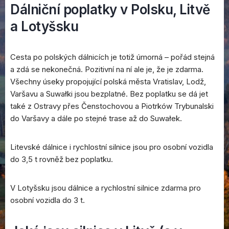
Dálniční poplatky v Polsku, Litvě
a Lotyšsku
Cesta po polských dálnicích je totiž úmorná – pořád stejná
a zdá se nekonečná. Pozitivní na ní ale je, že je zdarma.
Všechny úseky propojující polská města Vratislav, Lodž,
Varšavu a Suwałki jsou bezplatné. Bez poplatku se dá jet
také z Ostravy přes Čenstochovou a Piotrków Trybunalski
do Varšavy a dále po stejné trase až do Suwałek.
Litevské dálnice i rychlostní silnice jsou pro osobní vozidla
do 3,5 t rovněž bez poplatku.
V Lotyšsku jsou dálnice a rychlostní silnice zdarma pro
osobní vozidla do 3 t.