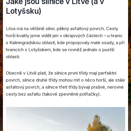
Jaké jsou silnice v Litvě (a v
Lotyšsku)
Litva má na většině silnic pěkný asfaltový povrch. Cesty
horší kvality jsme viděli jen v okrajových částech – u hranic
s Kaliningradskou oblastí, kde propojovaly malé osady, a při
hranicích s Lotyšskem, kde se rovněž jednalo o pustší
oblasti.
Obecně v Litvě platí, že silnice první třídy mají perfektní
povrch, silnice druhé třídy mohou mít o něco horší, ale stále
asfaltový povrch, a silnice třetí třídy bývají prašné, nerovné
cesty bez asfaltu (takové zpevněné polňačky).