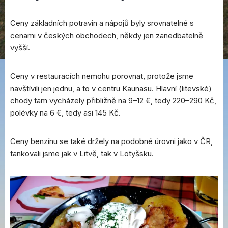
Ceny základních potravin a nápojů byly srovnatelné s
cenami v českých obchodech, někdy jen zanedbatelně
vyšší.
Ceny v restauracích nemohu porovnat, protože jsme
navštívili jen jednu, a to v centru Kaunasu. Hlavní (litevské)
chody tam vycházely přibližně na 9–12 €, tedy 220–290 Kč,
polévky na 6 €, tedy asi 145 Kč.
Ceny benzínu se také držely na podobné úrovni jako v ČR,
tankovali jsme jak v Litvě, tak v Lotyšsku.