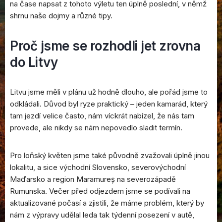
na čase napsat z tohoto výletu ten úplně poslední, v němž
shrnu naše dojmy a různé tipy.
Proč jsme se rozhodli jet zrovna
do Litvy
Litvu jsme měli v plánu už hodně dlouho, ale pořád jsme to
odkládali. Důvod byl ryze praktický – jeden kamarád, který
tam jezdí velice často, nám víckrát nabízel, že nás tam
provede, ale nikdy se nám nepovedlo sladit termín.
Pro loňský květen jsme také původně zvažovali úplně jinou
lokalitu, a sice východní Slovensko, severovýchodní
Maďarsko a region Maramureș na severozápadě
Rumunska. Večer před odjezdem jsme se podívali na
aktualizované počasí a zjistili, že máme problém, který by
nám z výpravy udělal leda tak týdenní posezení v autě,