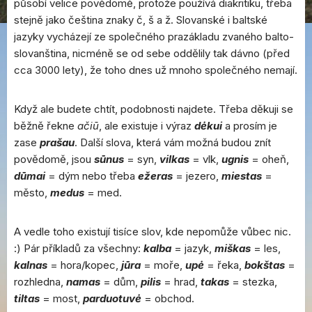
působí velice povědomě, protože používá diakritiku, třeba
stejně jako čeština znaky č, š a ž. Slovanské i baltské
jazyky vycházejí ze společného prazákladu zvaného balto-
slovanština, nicméně se od sebe oddělily tak dávno (před
cca 3000 lety), že toho dnes už mnoho společného nemají.
Když ale budete chtít, podobnosti najdete. Třeba děkuji se
běžně řekne
ačiū
, ale existuje i výraz
dėkui
a prosím je
zase
prašau
. Další slova, která vám možná budou znít
povědomě, jsou
sūnus
= syn,
vilkas
= vlk,
ugnis
= oheň,
dūmai
= dým nebo třeba
ežeras
= jezero,
miestas
=
město,
medus
= med.
A vedle toho existují tisíce slov, kde nepomůže vůbec nic.
:) Pár příkladů za všechny:
kalba
= jazyk,
miškas
= les,
kalnas
= hora/kopec,
jūra
= moře,
upė
= řeka,
bokštas
=
rozhledna,
namas
= dům,
pilis
= hrad,
takas
= stezka,
tiltas
= most,
parduotuvė
= obchod.