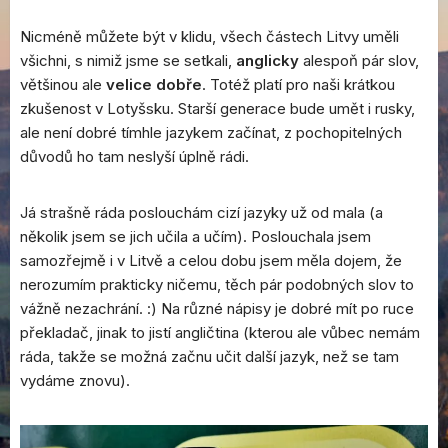
Nicméně můžete být v klidu, všech částech Litvy uměli
všichni, s nimiž jsme se setkali,
anglicky
alespoň pár slov,
většinou ale
velice dobře
. Totéž platí pro naši krátkou
zkušenost v Lotyšsku. Starší generace bude umět i rusky,
ale není dobré tímhle jazykem začínat, z pochopitelných
důvodů ho tam neslyší úplně rádi.
Já strašně ráda poslouchám cizí jazyky už od mala (a
několik jsem se jich učila a učím). Poslouchala jsem
samozřejmě i v Litvě a celou dobu jsem měla dojem, že
nerozumím prakticky ničemu, těch pár podobných slov to
vážně nezachrání. :) Na různé nápisy je dobré mít po ruce
překladač, jinak to jistí angličtina (kterou ale vůbec nemám
ráda, takže se možná začnu učit další jazyk, než se tam
vydáme znovu).