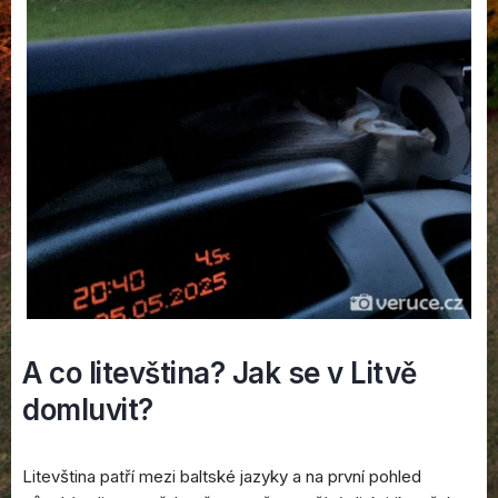
A co litevština? Jak se v Litvě
domluvit?
Litevština patří mezi baltské jazyky a na první pohled