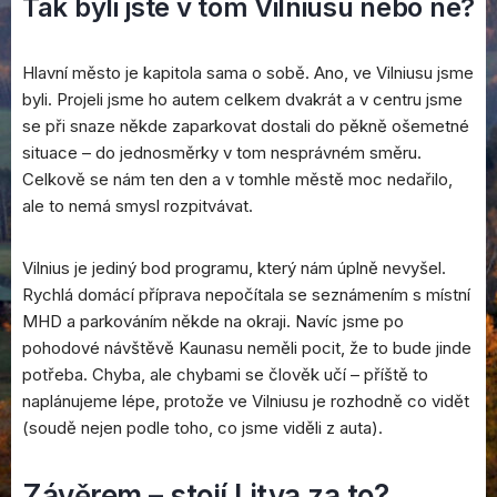
Tak byli jste v tom Vilniusu nebo ne?
Hlavní město je kapitola sama o sobě. Ano, ve Vilniusu jsme
byli. Projeli jsme ho autem celkem dvakrát a v centru jsme
se při snaze někde zaparkovat dostali do pěkně ošemetné
situace – do jednosměrky v tom nesprávném směru.
Celkově se nám ten den a v tomhle městě moc nedařilo,
ale to nemá smysl rozpitvávat.
Vilnius je jediný bod programu, který nám úplně nevyšel.
Rychlá domácí příprava nepočítala se seznámením s místní
MHD a parkováním někde na okraji. Navíc jsme po
pohodové návštěvě Kaunasu neměli pocit, že to bude jinde
potřeba. Chyba, ale chybami se člověk učí – příště to
naplánujeme lépe, protože ve Vilniusu je rozhodně co vidět
(soudě nejen podle toho, co jsme viděli z auta).
Závěrem – stojí Litva za to?