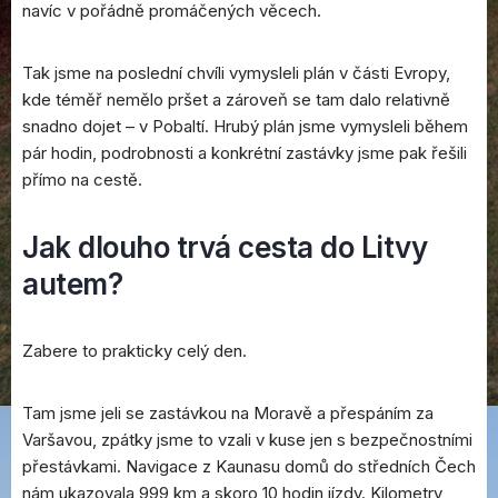
navíc v pořádně promáčených věcech.
Tak jsme na poslední chvíli vymysleli plán v části Evropy,
kde téměř nemělo pršet a zároveň se tam dalo relativně
snadno dojet – v Pobaltí. Hrubý plán jsme vymysleli během
pár hodin, podrobnosti a konkrétní zastávky jsme pak řešili
přímo na cestě.
Jak dlouho trvá cesta do Litvy
autem?
Zabere to prakticky celý den.
Tam jsme jeli se zastávkou na Moravě a přespáním za
Varšavou, zpátky jsme to vzali v kuse jen s bezpečnostními
přestávkami. Navigace z Kaunasu domů do středních Čech
nám ukazovala 999 km a skoro 10 hodin jízdy. Kilometry