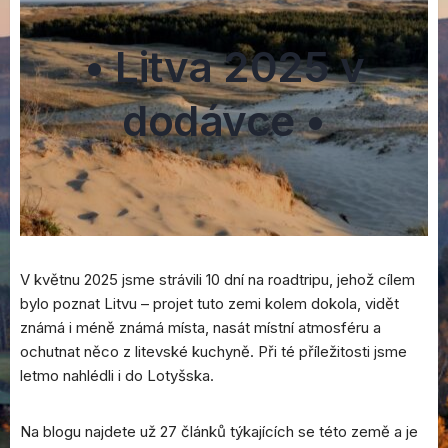
•
Litva 2025 v
dodávce
•
V květnu 2025 jsme strávili 10 dní na roadtripu, jehož cílem
bylo poznat Litvu – projet tuto zemi kolem dokola, vidět
známá i méně známá místa, nasát místní atmosféru a
ochutnat něco z litevské kuchyně. Při té příležitosti jsme
letmo nahlédli i do Lotyšska.
Na blogu najdete už 27 článků týkajících se této země a je