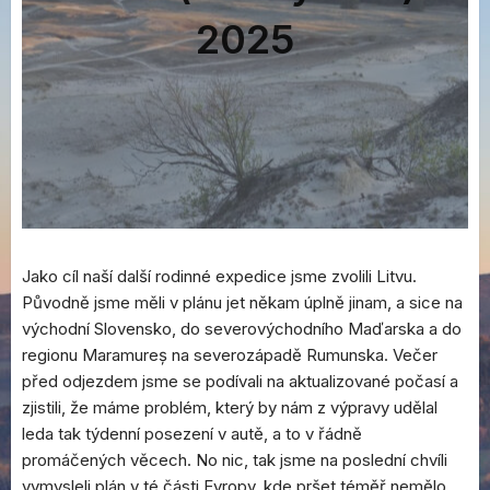
2025
Jako cíl naší další rodinné expedice jsme zvolili Litvu.
Původně jsme měli v plánu jet někam úplně jinam, a sice na
východní Slovensko, do severovýchodního Maďarska a do
regionu Maramureș na severozápadě Rumunska. Večer
před odjezdem jsme se podívali na aktualizované počasí a
zjistili, že máme problém, který by nám z výpravy udělal
leda tak týdenní posezení v autě, a to v řádně
promáčených věcech. No nic, tak jsme na poslední chvíli
vymysleli plán v té části Evropy, kde pršet téměř nemělo.