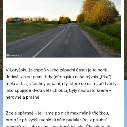
V Lotyšsku (alespoň v jeho západní části) je to horší.
Jediná silnice první třídy (něco jako naše bývalá „Rka“)
měla asfalt, všechny ostatní, i ty, které se na mapě tvářily
jako spojnice dvou větších obcí, byly naprosto šílené –
nerovné a prašné.
Zcela upřímně – jeli jsme po nich maximálně třicítkou,
protože při vyšší rychlosti nám padaly věci z palubní
přihrádky a auto s námi nezdravě házelo. Člověk by do