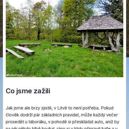
Co jsme zažili
Jak jsme ale brzy zjistili, v Litvě to není potřeba. Pokud
člověk dodrží pár základních pravidel, může každý večer
prosedět u táboráku, v pohodě si přeskládat auto, aniž by
na něj někdo blbě koukal, ráno si v klidu připravit kafe a v