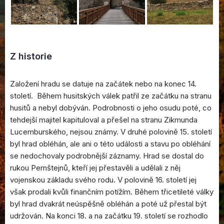
Z historie
Založení hradu se datuje na začátek nebo na konec 14.
století. Během husitských válek patřil ze začátku na stranu
husitů a nebyl dobýván. Podrobnosti o jeho osudu poté, co
tehdejší majitel kapituloval a přešel na stranu Zikmunda
Lucemburského, nejsou známy. V druhé polovině 15. století
byl hrad obléhán, ale ani o této události a stavu po obléhání
se nedochovaly podrobnější záznamy. Hrad se dostal do
rukou Pernštejnů, kteří jej přestavěli a udělali z něj
vojenskou základu svého rodu. V polovině 16. století jej
však prodali kvůli finančním potížím. Během třicetileté války
byl hrad dvakrát neúspěšně obléhán a poté už přestal být
udržován. Na konci 18. a na začátku 19. století se rozhodlo