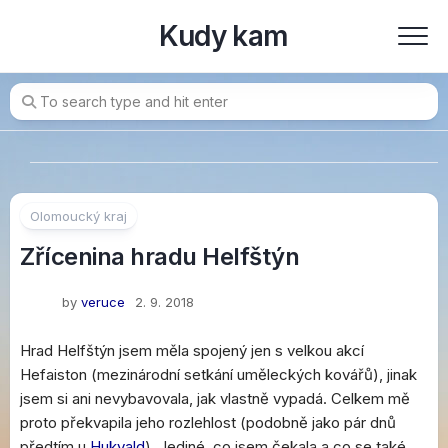
Skip
Kudy kam
to
content
Olomoucký kraj
Zřícenina hradu Helfštýn
by
veruce
2. 9. 2018
Hrad Helfštýn jsem měla spojený jen s velkou akcí
Hefaiston (mezinárodní setkání uměleckých kovářů), jinak
jsem si ani nevybavovala, jak vlastně vypadá. Celkem mě
proto překvapila jeho rozlehlost (podobně jako pár dnů
předtím u
Hukvald
). Jediné, co jsem čekala a co se také