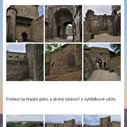
Pohled na hradní jádro a druhé nádvoří z vyhlídkové věže