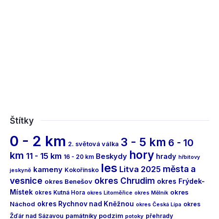
Štítky
0 - 2 km
3 - 5 km
6 - 10
2. světová válka
hory
km
11 - 15 km
Beskydy
hrady
16 - 20 km
hřbitovy
les
města a
Litva 2025
kameny
Kokořínsko
jeskyně
vesnice
okres Chrudim
okres Frýdek-
okres Benešov
Místek
okres
okres Kutná Hora
okres Litoměřice
okres Mělník
Náchod
okres Rychnov nad Kněžnou
okres
okres Česká Lípa
podzim
Žďár nad Sázavou
památníky
přehrady
potoky