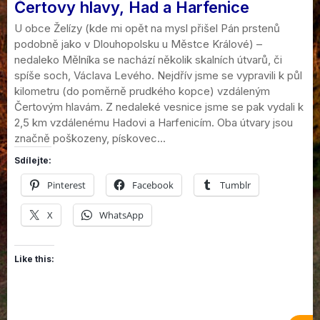
Čertovy hlavy, Had a Harfenice
U obce Želízy (kde mi opět na mysl přišel Pán prstenů
podobně jako v Dlouhopolsku u Městce Králové) –
nedaleko Mělníka se nachází několik skalních útvarů, či
spíše soch, Václava Levého. Nejdřív jsme se vypravili k půl
kilometru (do poměrně prudkého kopce) vzdáleným
Čertovým hlavám. Z nedaleké vesnice jsme se pak vydali k
2,5 km vzdálenému Hadovi a Harfenicím. Oba útvary jsou
značně poškozeny, pískovec...
Sdílejte:
Pinterest
Facebook
Tumblr
X
WhatsApp
Like this: