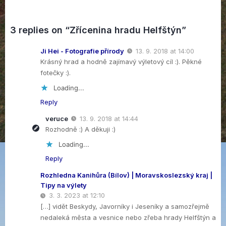
3 replies on “Zřícenina hradu Helfštýn”
Ji Hei - Fotografie přírody
13. 9. 2018 at 14:00
Krásný hrad a hodně zajímavý výletový cíl :). Pěkné
fotečky :).
Loading...
Reply
veruce
13. 9. 2018 at 14:44
Rozhodně :) A děkuji :)
Loading...
Reply
Rozhledna Kanihůra (Bílov) | Moravskoslezský kraj |
Tipy na výlety
3. 3. 2023 at 12:10
[…] vidět Beskydy, Javorníky i Jeseníky a samozřejmě
nedaleká města a vesnice nebo zřeba hrady Helfštýn a