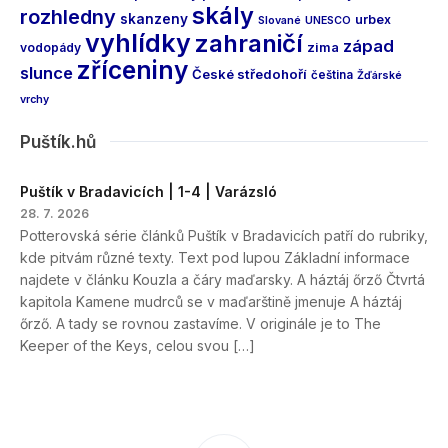
skály
rozhledny
skanzeny
urbex
Slované
UNESCO
vyhlídky
zahraničí
západ
vodopády
zima
zříceniny
slunce
České středohoří
čeština
Žďárské
vrchy
Puštík.hů
Puštík v Bradavicích | 1-4 | Varázsló
28. 7. 2026
Potterovská série článků Puštík v Bradavicích patří do rubriky,
kde pitvám různé texty. Text pod lupou Základní informace
najdete v článku Kouzla a čáry maďarsky. A háztáj őrző Čtvrtá
kapitola Kamene mudrců se v maďarštině jmenuje A háztáj
őrző. A tady se rovnou zastavíme. V originále je to The
Keeper of the Keys, celou svou […]