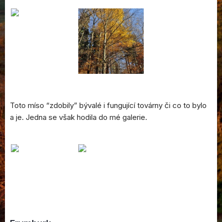
Toto míso “zdobily” bývalé i fungující továrny či co to bylo
a je. Jedna se však hodila do mé galerie.