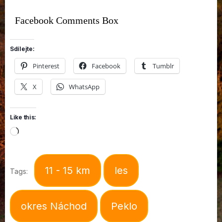
Facebook Comments Box
Sdílejte:
Pinterest
Facebook
Tumblr
X
WhatsApp
Like this:
Loading…
11 - 15 km
les
Tags:
okres Náchod
Peklo