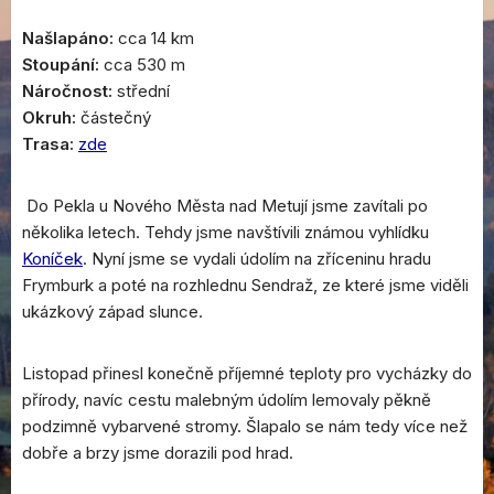
Našlapáno:
cca 14 km
Stoupání:
cca 530 m
Náročnost:
střední
Okruh:
částečný
Trasa:
zde
Do Pekla u Nového Města nad Metují jsme zavítali po
několika letech. Tehdy jsme navštívili známou vyhlídku
Koníček
. Nyní jsme se vydali údolím na zříceninu hradu
Frymburk a poté na rozhlednu Sendraž, ze které jsme viděli
ukázkový západ slunce.
Listopad přinesl konečně příjemné teploty pro vycházky do
přírody, navíc cestu malebným údolím lemovaly pěkně
podzimně vybarvené stromy. Šlapalo se nám tedy více než
dobře a brzy jsme dorazili pod hrad.