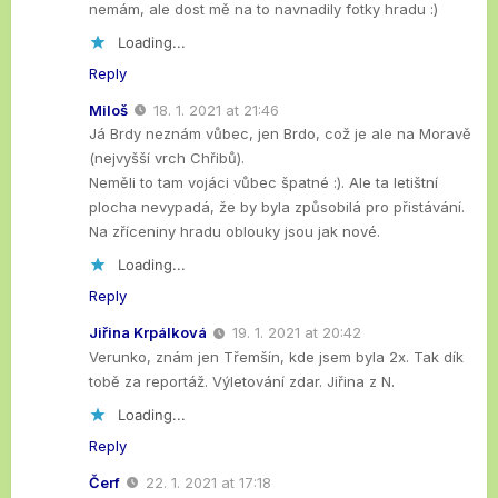
nemám, ale dost mě na to navnadily fotky hradu :)
Loading...
Reply
Miloš
18. 1. 2021 at 21:46
Já Brdy neznám vůbec, jen Brdo, což je ale na Moravě
(nejvyšší vrch Chřibů).
Neměli to tam vojáci vůbec špatné :). Ale ta letištní
plocha nevypadá, že by byla způsobilá pro přistávání.
Na zříceniny hradu oblouky jsou jak nové.
Loading...
Reply
Jiřina Krpálková
19. 1. 2021 at 20:42
Verunko, znám jen Třemšín, kde jsem byla 2x. Tak dík
tobě za reportáž. Výletování zdar. Jiřina z N.
Loading...
Reply
Čerf
22. 1. 2021 at 17:18