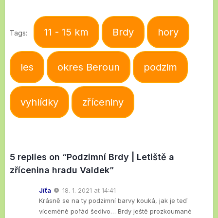
11 - 15 km
Brdy
hory
Tags:
les
okres Beroun
podzim
vyhlídky
zříceniny
5 replies on “Podzimní Brdy | Letiště a
zřícenina hradu Valdek”
Jíťa
18. 1. 2021 at 14:41
Krásně se na ty podzimní barvy kouká, jak je teď
víceméně pořád šedivo… Brdy ještě prozkoumané