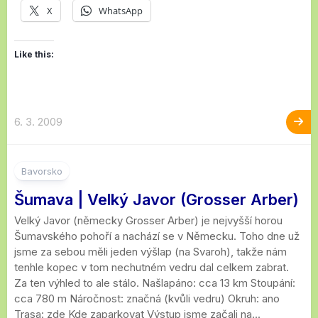
X
WhatsApp
Like this:
6. 3. 2009
7
Bavorsko
Šumava | Velký Javor (Grosser Arber)
Velký Javor (německy Grosser Arber) je nejvyšší horou
Šumavského pohoří a nachází se v Německu. Toho dne už
jsme za sebou měli jeden výšlap (na Svaroh), takže nám
tenhle kopec v tom nechutném vedru dal celkem zabrat.
Za ten výhled to ale stálo. Našlapáno: cca 13 km Stoupání:
cca 780 m Náročnost: značná (kvůli vedru) Okruh: ano
Trasa: zde Kde zaparkovat Výstup jsme začali na...