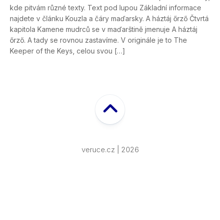
kde pitvám různé texty. Text pod lupou Základní informace
najdete v článku Kouzla a čáry maďarsky. A háztáj őrző Čtvrtá
kapitola Kamene mudrců se v maďarštině jmenuje A háztáj
őrző. A tady se rovnou zastavíme. V originále je to The
Keeper of the Keys, celou svou […]
veruce.cz | 2026