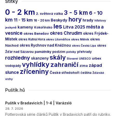
Štítky
0 - 2 km
3 - 5 km
6 - 10
2. světová válka
hory
km
11 - 15 km
Beskydy
hrady
16 - 20 km
hřbitovy
les
města a
Litva 2025
kameny
Kokořínsko
jeskyně
vesnice
okres Chrudim
okres Frýdek-
okres Benešov
Místek
okres
okres Kutná Hora
okres Litoměřice
okres Mělník
Náchod
okres Rychnov nad Kněžnou
okres
okres Česká Lípa
podzim
Žďár nad Sázavou
památníky
přehrady
potoky
skály
rozhledny
skanzeny
urbex
Slované
UNESCO
vyhlídky
zahraničí
západ
vodopády
zima
zříceniny
slunce
České středohoří
čeština
Žďárské
vrchy
Puštík.hů
Puštík v Bradavicích | 1-4 | Varázsló
28. 7. 2026
Potterovská série článků Puštík v Bradavicích patří do rubriky,