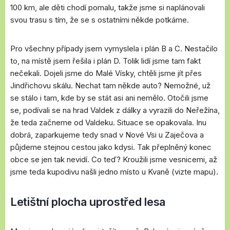
100 km, ale děti chodí pomalu, takže jsme si naplánovali
svou trasu s tím, že se s ostatními někde potkáme.
Pro všechny případy jsem vymyslela i plán B a C. Nestačilo
to, na místě jsem řešila i plán D. Tolik lidí jsme tam fakt
nečekali. Dojeli jsme do Malé Vísky, chtěli jsme jít přes
Jindřichovu skálu. Nechat tam někde auto? Nemožné, už
se stálo i tam, kde by se stát asi ani nemělo. Otočili jsme
se, podívali se na hrad Valdek z dálky a vyrazili do Neřežína,
že teda začneme od Valdeku. Situace se opakovala. Inu
dobrá, zaparkujeme tedy snad v Nové Vsi u Zaječova a
půjdeme stejnou cestou jako kdysi. Tak přeplněný konec
obce se jen tak nevidí. Co teď? Kroužili jsme vesnicemi, až
jsme teda kupodivu našli jedno místo u Kvaně (vizte mapu).
Letištní plocha uprostřed lesa