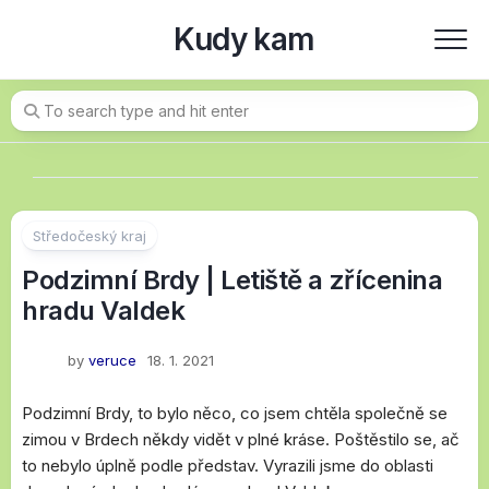
Skip
Kudy kam
to
content
Středočeský kraj
Podzimní Brdy | Letiště a zřícenina
hradu Valdek
by
veruce
18. 1. 2021
Podzimní Brdy, to bylo něco, co jsem chtěla společně se
zimou v Brdech někdy vidět v plné kráse. Poštěstilo se, ač
to nebylo úplně podle představ. Vyrazili jsme do oblasti