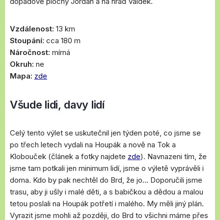
dopadové plochy Jordán a na hrad Valdek.
Vzdálenost:
13 km
Stoupání:
cca 180 m
Náročnost:
mírná
Okruh:
ne
Mapa:
zde
Všude lidi, davy lidí
Celý tento výlet se uskutečnil jen týden poté, co jsme se
po třech letech vydali na Houpák a nově na Tok a
Klobouček (článek a fotky najdete
zde
). Navnazeni tím, že
jsme tam potkali jen minimum lidí, jsme o výletě vyprávěli i
doma. Kdo by pak nechtěl do Brd, že jo… Doporučili jsme
trasu, aby ji ušly i malé děti, a s babičkou a dědou a malou
tetou poslali na Houpák potřetí i malého. My měli jiný plán.
Vyrazit jsme mohli až později, do Brd to všichni máme přes