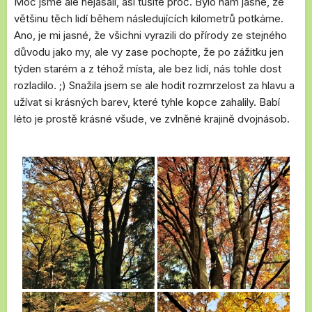
Moc jsme ale nejásali, asi tušíte proč. Bylo nám jasné, že
většinu těch lidí během následujících kilometrů potkáme.
Ano, je mi jasné, že všichni vyrazili do přírody ze stejného
důvodu jako my, ale vy zase pochopte, že po zážitku jen
týden starém a z téhož místa, ale bez lidí, nás tohle dost
rozladilo. ;) Snažila jsem se ale hodit rozmrzelost za hlavu a
užívat si krásných barev, které tyhle kopce zahalily. Babí
léto je prostě krásné všude, ve zvlněné krajině dvojnásob.