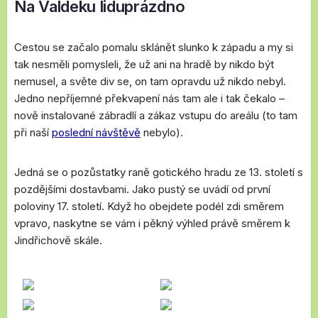
Na Valdeku liduprázdno
Cestou se začalo pomalu sklánět slunko k západu a my si
tak nesměli pomysleli, že už ani na hradě by nikdo být
nemusel, a světe div se, on tam opravdu už nikdo nebyl.
Jedno nepříjemné překvapení nás tam ale i tak čekalo –
nově instalované zábradlí a zákaz vstupu do areálu (to tam
při naší
poslední návštěvě
nebylo).
Jedná se o pozůstatky raně gotického hradu ze 13. století s
pozdějšími dostavbami. Jako pustý se uvádí od první
poloviny 17. století. Když ho obejdete podél zdi směrem
vpravo, naskytne se vám i pěkný výhled právě směrem k
Jindřichově skále.