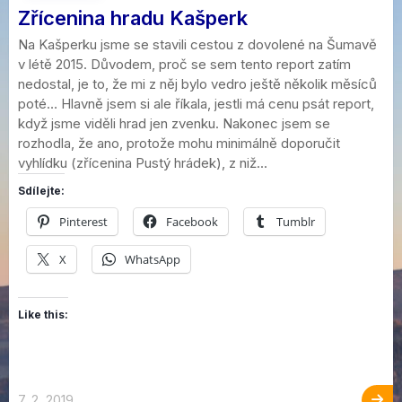
Zřícenina hradu Kašperk
Na Kašperku jsme se stavili cestou z dovolené na Šumavě
v létě 2015. Důvodem, proč se sem tento report zatím
nedostal, je to, že mi z něj bylo vedro ještě několik měsíců
poté… Hlavně jsem si ale říkala, jestli má cenu psát report,
když jsme viděli hrad jen zvenku. Nakonec jsem se
rozhodla, že ano, protože mohu minimálně doporučit
vyhlídku (zřícenina Pustý hrádek), z niž...
Sdílejte:
Pinterest
Facebook
Tumblr
X
WhatsApp
Like this:
7. 2. 2019