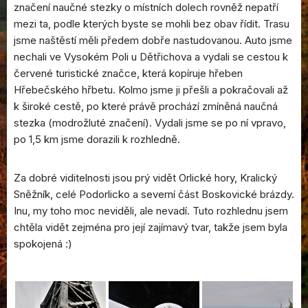
značení naučné stezky o místních dolech rovněž nepatří
mezi ta, podle kterých byste se mohli bez obav řídit. Trasu
jsme naštěstí měli předem dobře nastudovanou. Auto jsme
nechali ve Vysokém Poli u Dětřichova a vydali se cestou k
červené turistické značce, která kopíruje hřeben
Hřebečského hřbetu. Kolmo jsme ji přešli a pokračovali až
k široké cestě, po které právě prochází zmíněná naučná
stezka (modrožluté značení). Vydali jsme se po ní vpravo,
po 1,5 km jsme dorazili k rozhledně.
Za dobré viditelnosti jsou prý vidět Orlické hory, Kralický
Sněžník, celé Podorlicko a severní část Boskovické brázdy.
Inu, my toho moc neviděli, ale nevadí. Tuto rozhlednu jsem
chtěla vidět zejména pro její zajímavý tvar, takže jsem byla
spokojená :)