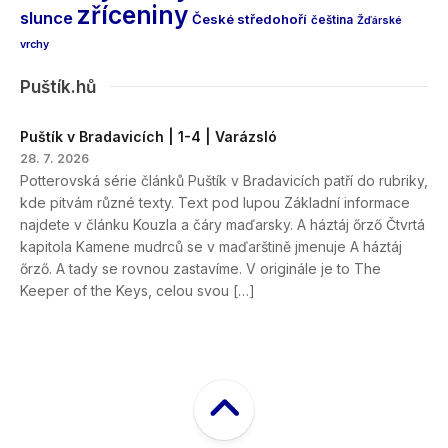
zříceniny
slunce
České středohoří
čeština
Žďárské
vrchy
Puštík.hů
Puštík v Bradavicích | 1-4 | Varázsló
28. 7. 2026
Potterovská série článků Puštík v Bradavicích patří do rubriky,
kde pitvám různé texty. Text pod lupou Základní informace
najdete v článku Kouzla a čáry maďarsky. A háztáj őrző Čtvrtá
kapitola Kamene mudrců se v maďarštině jmenuje A háztáj
őrző. A tady se rovnou zastavíme. V originále je to The
Keeper of the Keys, celou svou […]