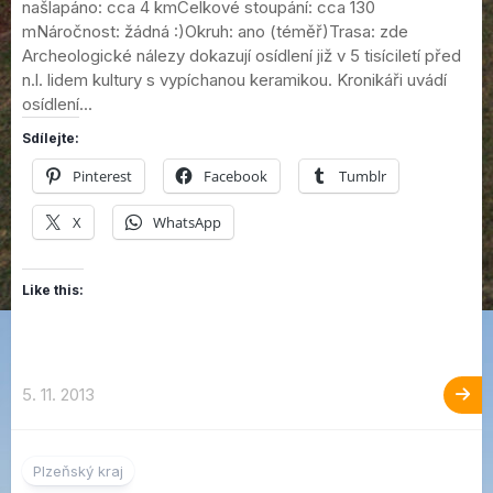
našlapáno: cca 4 kmCelkové stoupání: cca 130
mNáročnost: žádná :)Okruh: ano (téměř)Trasa: zde
Archeologické nálezy dokazují osídlení již v 5 tisíciletí před
n.l. lidem kultury s vypíchanou keramikou. Kronikáři uvádí
osídlení...
Sdílejte:
Pinterest
Facebook
Tumblr
X
WhatsApp
Like this:
5. 11. 2013
2
Plzeňský kraj