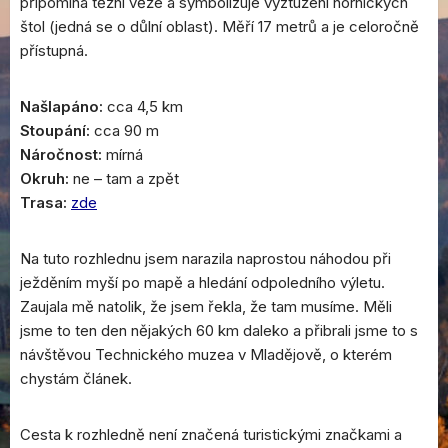
připomíná těžní věže a symbolizuje vyztužení hornických
štol (jedná se o důlní oblast). Měří 17 metrů a je celoročně
přístupná.
Našlapáno:
cca 4,5 km
Stoupání:
cca 90 m
Náročnost:
mírná
Okruh:
ne – tam a zpět
Trasa:
zde
Na tuto rozhlednu jsem narazila naprostou náhodou při
ježděním myší po mapě a hledání odpoledního výletu.
Zaujala mě natolik, že jsem řekla, že tam musíme. Měli
jsme to ten den nějakých 60 km daleko a přibrali jsme to s
návštěvou Technického muzea v Mladějově, o kterém
chystám článek.
Cesta k rozhledně není značená turistickými značkami a