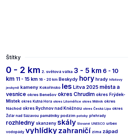
Štítky
0 - 2 km
3 - 5 km
6 - 10
2. světová válka
hory
km
11 - 15 km
Beskydy
hrady
16 - 20 km
hřbitovy
les
města a
Litva 2025
kameny
Kokořínsko
jeskyně
vesnice
okres Chrudim
okres Frýdek-
okres Benešov
Místek
okres
okres Kutná Hora
okres Litoměřice
okres Mělník
Náchod
okres Rychnov nad Kněžnou
okres
okres Česká Lípa
podzim
Žďár nad Sázavou
památníky
přehrady
potoky
skály
rozhledny
skanzeny
urbex
Slované
UNESCO
vyhlídky
zahraničí
západ
vodopády
zima