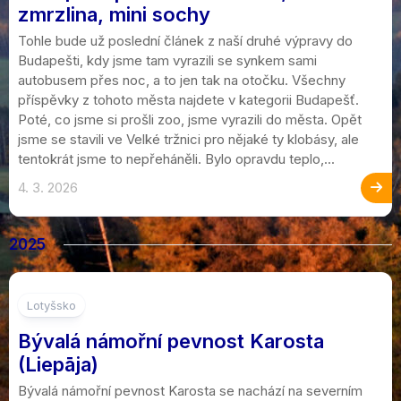
zmrzlina, mini sochy
Tohle bude už poslední článek z naší druhé výpravy do
Budapešti, kdy jsme tam vyrazili se synkem sami
autobusem přes noc, a to jen tak na otočku. Všechny
příspěvky z tohoto města najdete v kategorii Budapešť.
Poté, co jsme si prošli zoo, jsme vyrazili do města. Opět
jsme se stavili ve Velké tržnici pro nějaké ty klobásy, ale
tentokrát jsme to nepřeháněli. Bylo opravdu teplo,...
4. 3. 2026
2025
Lotyšsko
Bývalá námořní pevnost Karosta
(Liepāja)
Bývalá námořní pevnost Karosta se nachází na severním