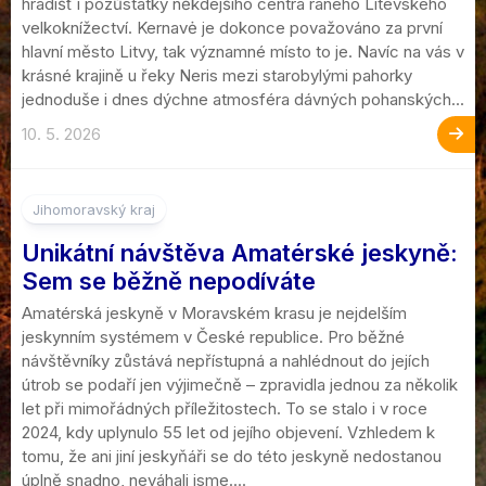
hradišť i pozůstatky někdejšího centra raného Litevského
velkoknížectví. Kernavė je dokonce považováno za první
hlavní město Litvy, tak významné místo to je. Navíc na vás v
krásné krajině u řeky Neris mezi starobylými pahorky
jednoduše i dnes dýchne atmosféra dávných pohanských...
10. 5. 2026
Jihomoravský kraj
Unikátní návštěva Amatérské jeskyně:
Sem se běžně nepodíváte
Amatérská jeskyně v Moravském krasu je nejdelším
jeskynním systémem v České republice. Pro běžné
návštěvníky zůstává nepřístupná a nahlédnout do jejích
útrob se podaří jen výjimečně – zpravidla jednou za několik
let při mimořádných příležitostech. To se stalo i v roce
2024, kdy uplynulo 55 let od jejího objevení. Vzhledem k
tomu, že ani jiní jeskyňáři se do této jeskyně nedostanou
úplně snadno, neváhali jsme....