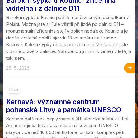
Barokní sýpka u Kounic: zřícenina
viditelná i z dálnice D11
Barokní sýpka u Kounic patří k méně známým památkám v
Polabí. Možná jste si jí ale všimli při jízdě po dálnici D11 –
monumentální zřícenina stojí v polích nedaleko Kounic a je
dobře viditelná poblíž sjezdu 18 ve směru na Hradec
Králové. Kolem sýpky občas projíždíme, ještě častěji ji ale
vídáme právě z dálnice. Nafocenou ji mám v zimě i v létě, a
tak jsem...
25. 5. 2026
Litva
Kernavė: významné centrum
pohanské Litvy a památka UNESCO
Kernavė patří mezi nejvýznamnější historická místa v Litvě.
Archeologická lokalita zapsaná na seznamu UNESCO
ukrývá více než 10 000 let historie, unikátní komplex pěti