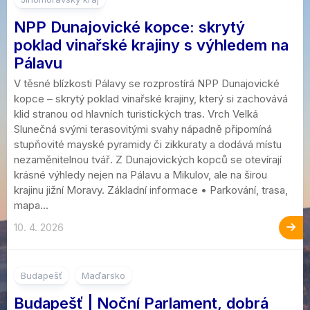
NPP Dunajovické kopce: skrytý
poklad vinařské krajiny s výhledem na
Pálavu
V těsné blízkosti Pálavy se rozprostírá NPP Dunajovické
kopce – skrytý poklad vinařské krajiny, který si zachovává
klid stranou od hlavních turistických tras. Vrch Velká
Slunečná svými terasovitými svahy nápadně připomíná
stupňovité mayské pyramidy či zikkuraty a dodává místu
nezaměnitelnou tvář. Z Dunajovických kopců se otevírají
krásné výhledy nejen na Pálavu a Mikulov, ale na širou
krajinu jižní Moravy. Základní informace • Parkování, trasa,
mapa...
10. 4. 2026
4
Budapešť
Maďarsko
Budapešť | Noční Parlament, dobrá