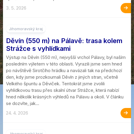
3. 5. 2026
Jihomoravský kraj
Děvín (550 m) na Pálavě: trasa kolem
Strážce s vyhlídkami
Výstup na Děvín (550 m), nejvyšší vrchol Pálavy, byl naším
posledním výletem v této oblasti. Vyrazili jsme sem hned
po návštěvě Sirotčího hrádku a navázali tak na předchozí
den, kdy jsme prozkoumali Děvín z jiných stran, včetně
Velkého špuntu a Děviček. Tentokrát jsme zvolili
vyhlídkovou trasu přes skalní útvar Strážce, která nabízí
hned několik krásných výhledů na Pálavu a okolí. V článku
se dozvíte, jak...
24. 4. 2026
2
Jihomoravský kraj