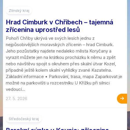
Zlínský kraj
Hrad Cimburk v Chřibech – tajemná
zřícenina uprostřed lesů
Pohoří Chřiby ukrývá ve svých lesích jednu z
nejpůsobivějších moravských zřícenin – hrad Cimburk.
Jeho pozůstatky najdete nedaleko města Koryčany a
vyrazit můžete jen na krátkou procházku k němu a zpět
nebo návštěvu spojit s okruhem přes skalní útvar Kozel,
případně ještě kolem skalní vyhlídky zvané Kazatelna.
Základní informace • Parkování, trasa, mapa Zaparkovat je
možné na parkovišti u rozcestníku U Křížku při silnici
vedoucí...
27. 5. 2026
1
Středočeský kraj