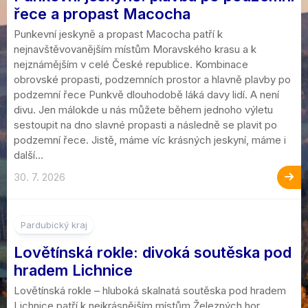
řece a propast Macocha
Punkevní jeskyně a propast Macocha patří k
nejnavštěvovanějším místům Moravského krasu a k
nejznámějším v celé České republice. Kombinace
obrovské propasti, podzemních prostor a hlavně plavby po
podzemní řece Punkvě dlouhodobě láká davy lidí. A není
divu. Jen málokde u nás můžete během jednoho výletu
sestoupit na dno slavné propasti a následně se plavit po
podzemní řece. Jistě, máme víc krásných jeskyní, máme i
další...
30. 7. 2026
Pardubický kraj
Lovětínská rokle: divoká soutěska pod
hradem Lichnice
Lovětínská rokle – hluboká skalnatá soutěska pod hradem
Lichnice patří k nejkrásnějším místům Železných hor.