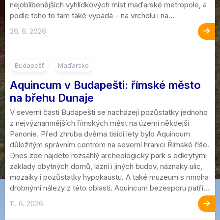
nejoblíbenějších vyhlídkových míst maďarské metropole, a
podle toho to tam také vypadá – na vrcholu i na...
26. 6. 2026
Budapešť
Maďarsko
Aquincum v Budapešti: římské město
na břehu Dunaje
V severní části Budapešti se nacházejí pozůstatky jednoho
z nejvýznamnějších římských měst na území někdejší
Panonie. Před zhruba dvěma tisíci lety bylo Aquincum
důležitým správním centrem na severní hranici Římské říše.
Dnes zde najdete rozsáhlý archeologický park s odkrytými
základy obytných domů, lázní i jiných budov, náznaky ulic,
mozaiky i pozůstatky hypokaustu. A také muzeum s mnoha
drobnými nálezy z této oblasti. Aquincum bezesporu patří...
11. 6. 2026