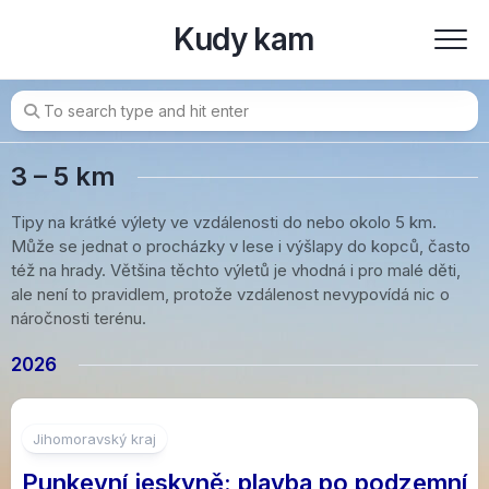
Skip
Kudy kam
to
content
3 – 5 km
Tipy na krátké výlety ve vzdálenosti do nebo okolo 5 km.
Může se jednat o procházky v lese i výšlapy do kopců, často
též na hrady. Většina těchto výletů je vhodná i pro malé děti,
ale není to pravidlem, protože vzdálenost nevypovídá nic o
náročnosti terénu.
2026
Jihomoravský kraj
Punkevní jeskyně: plavba po podzemní