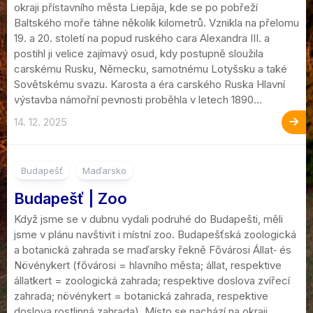
okraji přístavního města Liepāja, kde se po pobřeží
Baltského moře táhne několik kilometrů. Vznikla na přelomu
19. a 20. století na popud ruského cara Alexandra III. a
postihl ji velice zajímavý osud, kdy postupně sloužila
carskému Rusku, Německu, samotnému Lotyšsku a také
Sovětskému svazu. Karosta a éra carského Ruska Hlavní
výstavba námořní pevnosti proběhla v letech 1890...
14. 12. 2025
1
Budapešť
Maďarsko
Budapešť | Zoo
Když jsme se v dubnu vydali podruhé do Budapešti, měli
jsme v plánu navštivit i místní zoo. Budapešťská zoologická
a botanická zahrada se maďarsky řekně Fővárosi Állat‐ és
Növénykert (fővárosi = hlavního města; állat, respektive
állatkert = zoologická zahrada; respektive doslova zvířecí
zahrada; növénykert = botanická zahrada, respektive
doslova rostlinná zahrada). Místo se nachází na okraji