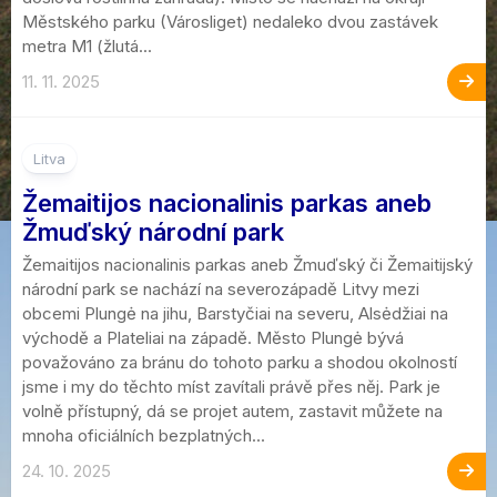
Městského parku (Városliget) nedaleko dvou zastávek
metra M1 (žlutá...
11. 11. 2025
3
Litva
Žemaitijos nacionalinis parkas aneb
Žmuďský národní park
Žemaitijos nacionalinis parkas aneb Žmuďský či Žemaitijský
národní park se nachází na severozápadě Litvy mezi
obcemi Plungė na jihu, Barstyčiai na severu, Alsėdžiai na
východě a Plateliai na západě. Město Plungė bývá
považováno za bránu do tohoto parku a shodou okolností
jsme i my do těchto míst zavítali právě přes něj. Park je
volně přístupný, dá se projet autem, zastavit můžete na
mnoha oficiálních bezplatných...
24. 10. 2025