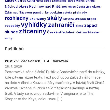
Místek
okres
okres Kutná Hora
okres Litoměřice
okres Mělník
Náchod
okres Rychnov nad Kněžnou
okres
okres Česká Lípa
podzim
Žďár nad Sázavou
památníky
přehrady
potoky
skály
rozhledny
skanzeny
urbex
Slované
UNESCO
vyhlídky
zahraničí
západ
vodopády
zima
zříceniny
slunce
České středohoří
čeština
Žďárské
vrchy
Puštík.hů
Puštík v Bradavicích | 1-4 | Varázsló
28. 7. 2026
Potterovská série článků Puštík v Bradavicích patří do rubriky,
kde pitvám různé texty. Text pod lupou Základní informace
najdete v článku Kouzla a čáry maďarsky. A háztáj őrző Čtvrtá
kapitola Kamene mudrců se v maďarštině jmenuje A háztáj
őrző. A tady se rovnou zastavíme. V originále je to The
Keeper of the Keys, celou svou […]