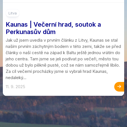
1
Litva
Kaunas | Večerní hrad, soutok a
Perkunasův dům
Jak už jsem uvedla v prvním článku z Litvy, Kaunas se stal
naším prvním záchytným bodem v této zemi, takže se před
články o naší cestě na západ k Baltu ještě jednou vrátím do
jeho centra. Tam jsme se jeli podívat po večeři, město tou
dobou už bylo pěkně pusté, což se nám samozřejmě líbilo.
Za cíl večerní procházky jsme si vybrali hrad Kaunas,
nedaleký...
11. 9. 2025