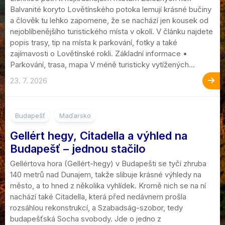
Balvanité koryto Lovětínského potoka lemují krásné bučiny
a člověk tu lehko zapomene, že se nachází jen kousek od
nejoblíbenějšího turistického místa v okolí. V článku najdete
popis trasy, tip na místa k parkování, fotky a také
zajímavosti o Lovětínské rokli. Základní informace •
Parkování, trasa, mapa V méně turisticky vytížených...
23. 7. 2026
2
Budapešť
Maďarsko
Gellért hegy, Citadella a výhled na
Budapešť – jednou stačilo
Gellértova hora (Gellért-hegy) v Budapešti se tyčí zhruba
140 metrů nad Dunajem, takže slibuje krásné výhledy na
město, a to hned z několika vyhlídek. Kromě nich se na ní
nachází také Citadella, která před nedávnem prošla
rozsáhlou rekonstrukcí, a Szabadság-szobor, tedy
budapešťská Socha svobody. Jde o jedno z