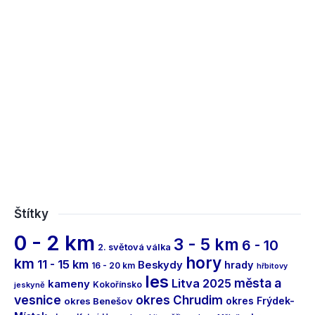
Štítky
0 - 2 km
3 - 5 km
6 - 10
2. světová válka
hory
km
11 - 15 km
Beskydy
hrady
16 - 20 km
hřbitovy
les
města a
Litva 2025
kameny
Kokořínsko
jeskyně
vesnice
okres Chrudim
okres Frýdek-
okres Benešov