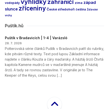
vyhlídky
zahraničí
západ
vodopády
zima
zříceniny
slunce
České středohoří
čeština
Žďárské
vrchy
Puštík.hů
Puštík v Bradavicích | 1-4 | Varázsló
28. 7. 2026
Potterovská série článků Puštík v Bradavicích patří do rubriky,
kde pitvám různé texty. Text pod lupou Základní informace
najdete v článku Kouzla a čáry maďarsky. A háztáj őrző Čtvrtá
kapitola Kamene mudrců se v maďarštině jmenuje A háztáj
őrző. A tady se rovnou zastavíme. V originále je to The
Keeper of the Keys, celou svou […]