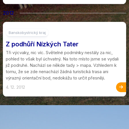
2012
1
Banskobystrický kraj
Z podhůří Nízkých Tater
Tři výcvaky, nic víc. Světelné podmínky nestály za nic,
pohled to však byl úchvatný. Na toto místo jsme se vydali
již podruhé. Nachází se někde tady > mapa. Vzhledem k
tomu, že se zde nenachází žádná turistická trasa ani
výrazný orientační bod, nedokážu to určit přesněji.
4. 12. 2012