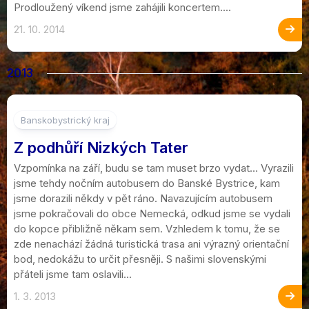
Prodloužený víkend jsme zahájili koncertem....
21. 10. 2014
2013
3
Banskobystrický kraj
Z podhůří Nizkých Tater
Vzpomínka na září, budu se tam muset brzo vydat… Vyrazili
jsme tehdy nočním autobusem do Banské Bystrice, kam
jsme dorazili někdy v pět ráno. Navazujícím autobusem
jsme pokračovali do obce Nemecká, odkud jsme se vydali
do kopce přibližně někam sem. Vzhledem k tomu, že se
zde nenachází žádná turistická trasa ani výrazný orientační
bod, nedokážu to určit přesněji. S našimi slovenskými
přáteli jsme tam oslavili...
1. 3. 2013