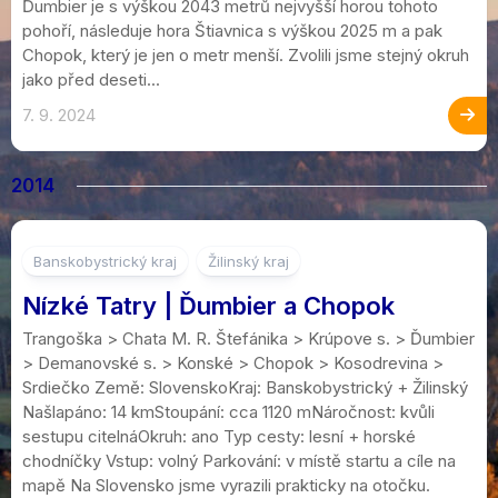
Ďumbier je s výškou 2043 metrů nejvyšší horou tohoto
pohoří, následuje hora Štiavnica s výškou 2025 m a pak
Chopok, který je jen o metr menší. Zvolili jsme stejný okruh
jako před deseti...
7. 9. 2024
2014
9
Banskobystrický kraj
Žilinský kraj
Nízké Tatry | Ďumbier a Chopok
Trangoška > Chata M. R. Štefánika > Krúpove s. > Ďumbier
> Demanovské s. > Konské > Chopok > Kosodrevina >
Srdiečko Země: SlovenskoKraj: Banskobystrický + Žilinský
Našlapáno: 14 kmStoupání: cca 1120 mNáročnost: kvůli
sestupu citelnáOkruh: ano Typ cesty: lesní + horské
chodníčky Vstup: volný Parkování: v místě startu a cíle na
mapě Na Slovensko jsme vyrazili prakticky na otočku.