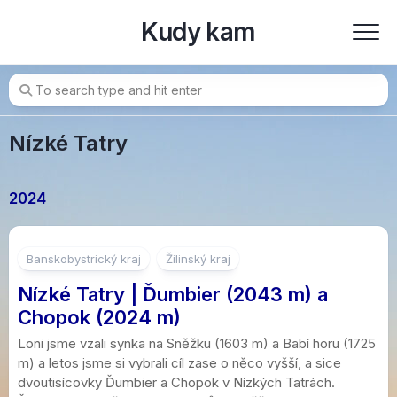
Skip
Kudy kam
to
content
Nízké Tatry
2024
Banskobystrický kraj
Žilinský kraj
Nízké Tatry | Ďumbier (2043 m) a
Chopok (2024 m)
Loni jsme vzali synka na Sněžku (1603 m) a Babí horu (1725
m) a letos jsme si vybrali cíl zase o něco vyšší, a sice
dvoutisícovky Ďumbier a Chopok v Nízkých Tatrách.