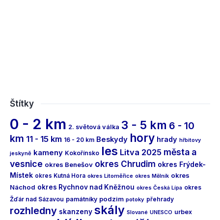
Štítky
0 - 2 km
3 - 5 km
6 - 10
2. světová válka
hory
km
11 - 15 km
Beskydy
hrady
16 - 20 km
hřbitovy
les
města a
Litva 2025
kameny
Kokořínsko
jeskyně
vesnice
okres Chrudim
okres Frýdek-
okres Benešov
Místek
okres
okres Kutná Hora
okres Litoměřice
okres Mělník
Náchod
okres Rychnov nad Kněžnou
okres
okres Česká Lípa
podzim
Žďár nad Sázavou
památníky
přehrady
potoky
skály
rozhledny
skanzeny
urbex
Slované
UNESCO