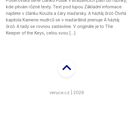
Potterovská série článků Puštík v Bradavicích patří do rubriky,
kde pitvám různé texty. Text pod lupou Základní informace
najdete v článku Kouzla a čáry maďarsky. A háztáj őrző Čtvrtá
kapitola Kamene mudrců se v maďarštině jmenuje A háztáj
őrző. A tady se rovnou zastavíme. V originále je to The
Keeper of the Keys, celou svou […]
veruce.cz | 2026