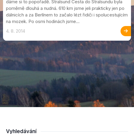
dáme si to popořadě. Stralsund Cesta do Stralsundu byla
poměrně dlouhá a nudná. 610 km jsme jeli prakticky jen po
dálnicích a za Berlínem to začalo lézt řidiči i spolucestujícím
na mozek. Po osmi hodinách jsme...
4. 8. 2014
Vyhledávání