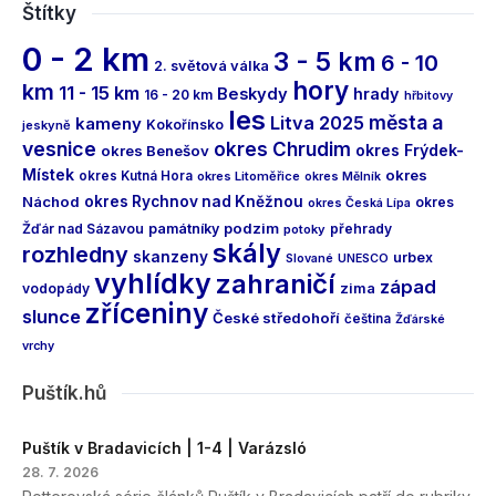
Štítky
0 - 2 km
3 - 5 km
6 - 10
2. světová válka
hory
km
11 - 15 km
Beskydy
hrady
16 - 20 km
hřbitovy
les
města a
Litva 2025
kameny
Kokořínsko
jeskyně
vesnice
okres Chrudim
okres Frýdek-
okres Benešov
Místek
okres
okres Kutná Hora
okres Litoměřice
okres Mělník
Náchod
okres Rychnov nad Kněžnou
okres
okres Česká Lípa
podzim
Žďár nad Sázavou
památníky
přehrady
potoky
skály
rozhledny
skanzeny
urbex
Slované
UNESCO
vyhlídky
zahraničí
západ
vodopády
zima
zříceniny
slunce
České středohoří
čeština
Žďárské
vrchy
Puštík.hů
Puštík v Bradavicích | 1-4 | Varázsló
28. 7. 2026