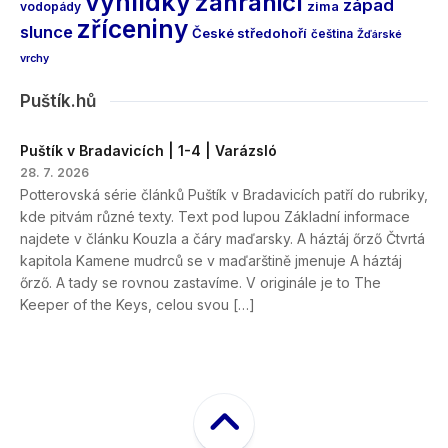
vyhlídky
zahraničí
západ
vodopády
zima
zříceniny
slunce
České středohoří
čeština
Žďárské
vrchy
Puštík.hů
Puštík v Bradavicích | 1-4 | Varázsló
28. 7. 2026
Potterovská série článků Puštík v Bradavicích patří do rubriky,
kde pitvám různé texty. Text pod lupou Základní informace
najdete v článku Kouzla a čáry maďarsky. A háztáj őrző Čtvrtá
kapitola Kamene mudrců se v maďarštině jmenuje A háztáj
őrző. A tady se rovnou zastavíme. V originále je to The
Keeper of the Keys, celou svou […]