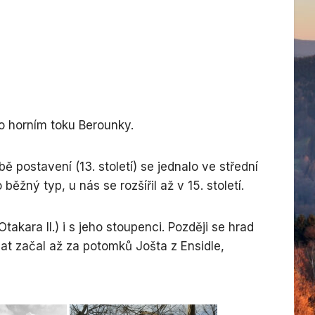
ezský
o horním toku Berounky.
 postavení (13. století) se jednalo ve střední
žný typ, u nás se rozšířil až v 15. století.
kara II.) i s jeho stoupenci. Později se hrad
ý
dat začal až za potomků Jošta z Ensidle,