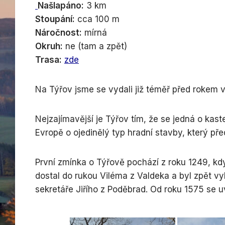
Našlapáno:
3 km
Stoupání:
cca 100 m
Náročnost:
mírná
Okruh:
ne (tam a zpět)
Trasa:
zde
Na Týřov jsme se vydali již téměř před rokem 
Nejzajímavější je Týřov tím, že se jedná o kas
Evropě o ojedinělý typ hradní stavby, který pře
První zmínka o Týřově pochází z roku 1249, kdy
dostal do rukou Viléma z Valdeka a byl zpět vy
sekretáře Jiřího z Poděbrad. Od roku 1575 se u