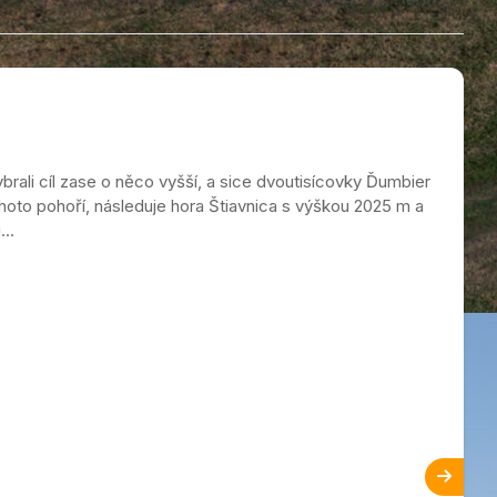
brali cíl zase o něco vyšší, a sice dvoutisícovky Ďumbier
oto pohoří, následuje hora Štiavnica s výškou 2025 m a
..