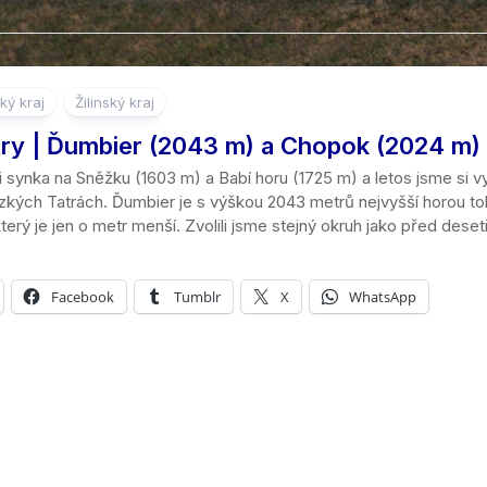
ký kraj
Žilinský kraj
try | Ďumbier (2043 m) a Chopok (2024 m)
i synka na Sněžku (1603 m) a Babí horu (1725 m) a letos jsme si vy
zkých Tatrách. Ďumbier je s výškou 2043 metrů nejvyšší horou toh
erý je jen o metr menší. Zvolili jsme stejný okruh jako před deseti.
Facebook
Tumblr
X
WhatsApp