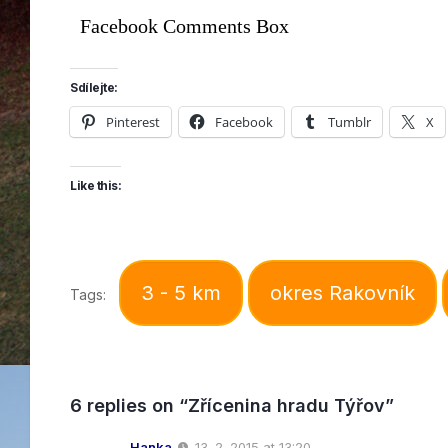
Facebook Comments Box
Sdílejte:
Pinterest
Facebook
Tumblr
X
Like this:
3 - 5 km
okres Rakovník
Tags:
6 replies on “Zřícenina hradu Týřov”
Hanka
13. 2. 2015 at 13:20