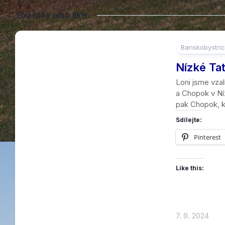
You may also like
Banskobystric
Nízké Ta
Loni jsme vzal
a Chopok v Ní
pak Chopok, kt
Sdílejte:
Pinterest
Like this:
7. 9. 2024