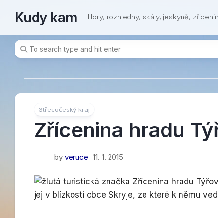
Skip
Kudy kam
to
Hory, rozhledny, skály, jeskyně, zřícenin
content
Středočeský kraj
Zřícenina hradu Tý
by
veruce
11. 1. 2015
Zřícenina hradu Týřov
jej v blízkosti obce Skryje, ze které k němu ve