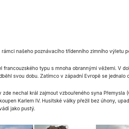
Jeskyně
Mosty
Kralický
Liberecký
16
Potoky
Muzea
Sněžník
kraj
–
a
20
říčky
Living
Krkonoše
Moravskosl
km
history
kraj
Vodopády
Orlické
21
Koncentrační
hory
Olomoucký
–
Jezera
a
kraj
25
v rámci našeho poznávacího třídenního zimního výletu p
pracovní
Šumava,
km
Jezírka
tábory
Bavorský
Pardubický
les
kraj
26
tel francouzského typu s mnoha obrannými věžemi. V době
Rybníky
Hřbitovy
–
dběhl svou dobu. Zatímco v západní Evropě se jednalo o bě
Železné
Plzeňský
30
Lomy
Hradiště
hory
kraj
km
 zde nechal král zajmout vzbouřeného syna Přemysla (Ota
Přehrady
Zoo
Žďárské
Středočesk
31
vrchy
kraj
koupen Karlem IV. Husitské války přežil bez úhony, upa
km
Moře
a
vádí jako pustý.
Ústecký
více
Rašeliniště
kraj
Soutěsky
Zlínský