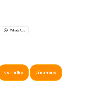
WhatsApp
vyhlídky
zříceniny