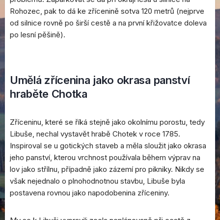
Rohozec, pak to dá ke zřícenině sotva 120 metrů (nejprve
od silnice rovně po širší cestě a na první křižovatce doleva
po lesní pěšině).
Umělá zřícenina jako okrasa panství
hraběte Chotka
Zříceninu, které se říká stejně jako okolnímu porostu, tedy
Libuše, nechal vystavět hrabě Chotek v roce 1785.
Inspiroval se u gotických staveb a měla sloužit jako okrasa
jeho panství, kterou vrchnost používala během výprav na
lov jako střílnu, případně jako zázemí pro pikniky. Nikdy se
však nejednalo o plnohodnotnou stavbu, Libuše byla
postavena rovnou jako napodobenina zříceniny.