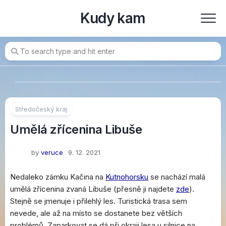
Skip
Kudy kam
to
content
Středočeský kraj
Umělá zřícenina Libuše
by
veruce
9. 12. 2021
Nedaleko zámku Kačina na
Kutnohorsku
se nachází malá
umělá zřícenina zvaná Libuše (přesně ji najdete
zde
).
Stejně se jmenuje i přilehlý les. Turistická trasa sem
nevede, ale až na místo se dostanete bez větších
problémů. Zaparkovat se dá při okraji lesa u silnice na