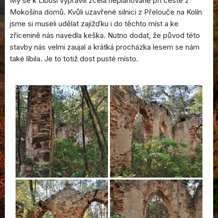
My se k Libuši vypravili zcela neplánovaně při cestě z
Mokošína domů. Kvůli uzavřené silnici z Přelouče na Kolín
jsme si museli udělat zajížďku i do těchto míst a ke
zřícenině nás navedla keška. Nutno dodat, že původ této
stavby nás velmi zaujal a krátká procházka lesem se nám
také líbila. Je to totiž dost pusté místo.