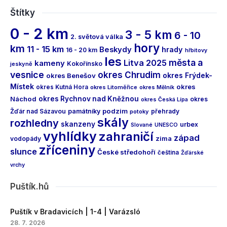
Štítky
0 - 2 km
3 - 5 km
6 - 10
2. světová válka
hory
km
11 - 15 km
Beskydy
hrady
16 - 20 km
hřbitovy
les
města a
Litva 2025
kameny
Kokořínsko
jeskyně
vesnice
okres Chrudim
okres Frýdek-
okres Benešov
Místek
okres
okres Kutná Hora
okres Litoměřice
okres Mělník
Náchod
okres Rychnov nad Kněžnou
okres
okres Česká Lípa
podzim
Žďár nad Sázavou
památníky
přehrady
potoky
skály
rozhledny
skanzeny
urbex
Slované
UNESCO
vyhlídky
zahraničí
západ
vodopády
zima
zříceniny
slunce
České středohoří
čeština
Žďárské
vrchy
Puštík.hů
Puštík v Bradavicích | 1-4 | Varázsló
28. 7. 2026