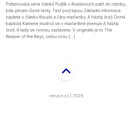
Potterovská série článků Puštík v Bradavicích patří do rubriky,
kde pitvám různé texty. Text pod lupou Základní informace
najdete v článku Kouzla a čáry maďarsky. A háztáj őrző Čtvrtá
kapitola Kamene mudrců se v maďarštině jmenuje A háztáj
őrző. A tady se rovnou zastavíme. V originále je to The
Keeper of the Keys, celou svou […]
veruce.cz | 2026