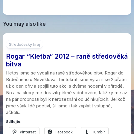
You may also like
10
Středočeský kraj
Rogar “Kletba” 2012 – raně středověká
bitva
I letos jsme se vydali na raně středověkou bitvu Rogar do
Brdečného u Neveklova. Tentokrát jsme vyrazili se 2 přáteli
už o den dřív a spojili tuto akci s dvěma nocemi v přírodě.
No a na akci jsme dorazili pěkně v dobovém, takže jsme až
na pár drobností byli k nerozeznání od účinkujících. Jelikož
jsme však lidé poctiví, šli jsme i tak zaplatit vstupné,
ačkoli...
Sdílejte:
Pinterest
Facebook
Tumblr