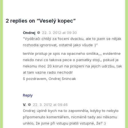
2 replies on “Veselý kopec”
Ondrej
22. 3. 2012 at 09:30
“Vyděrači chtějí za focení dvacku, ale to jsem se nějak
rozhodla ignorovat, ostatně jako všude :)”
tenhle pristup je spis na opacneho smilika,,, evidentne
nekdo nevi co takova pece o pamatky stoji,, pokud je
nekomu moc 20 korun na prispeni na jejich udrzbu, tak
at tam vazne radsi nechodi!
S pozdravem, Ondrej Snincak
Reply
V.
22. 3. 2012 at 09:46
Ondrej: úplně bych na to zapomněla, kdyby to nebylo
připomenuto komentářem, nicméně tady asi někomu
uniklo, že jsme při vstupu platili vstupné, že? :)