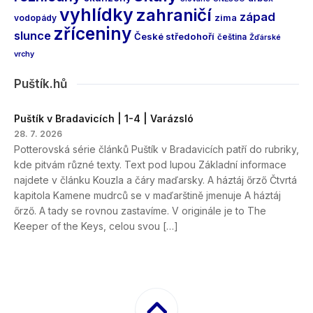
vyhlídky
zahraničí
západ
vodopády
zima
zříceniny
slunce
České středohoří
čeština
Žďárské
vrchy
Puštík.hů
Puštík v Bradavicích | 1-4 | Varázsló
28. 7. 2026
Potterovská série článků Puštík v Bradavicích patří do rubriky,
kde pitvám různé texty. Text pod lupou Základní informace
najdete v článku Kouzla a čáry maďarsky. A háztáj őrző Čtvrtá
kapitola Kamene mudrců se v maďarštině jmenuje A háztáj
őrző. A tady se rovnou zastavíme. V originále je to The
Keeper of the Keys, celou svou […]