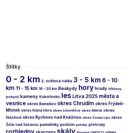
Štítky
0 - 2 km
3 - 5 km
6 - 10
2. světová válka
hory
km
11 - 15 km
Beskydy
hrady
16 - 20 km
hřbitovy
les
města a
Litva 2025
kameny
Kokořínsko
jeskyně
vesnice
okres Chrudim
okres Frýdek-
okres Benešov
Místek
okres
okres Kutná Hora
okres Litoměřice
okres Mělník
Náchod
okres Rychnov nad Kněžnou
okres
okres Česká Lípa
podzim
Žďár nad Sázavou
památníky
přehrady
potoky
skály
rozhledny
skanzeny
urbex
Slované
UNESCO