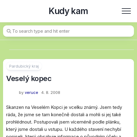
Skip
Kudy kam
to
content
Pardubický kraj
Veselý kopec
by
veruce
4. 8. 2008
Skanzen na Veselém Kopci je vcelku známý. Jsem tedy
ráda, že jsme se tam konečně dostali a mohli si jej také
prohlédnout. Postupovali jsem víceméně podle plánku,
který jsme dostali u vstupu. U každého stavení nechybí
popisek, který obsahuje informace o původním účelu a