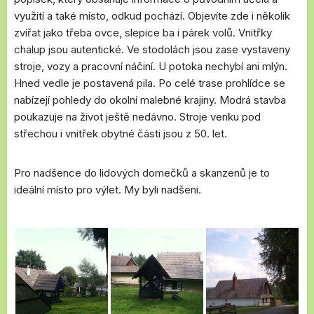
využití a také místo, odkud pochází. Objevíte zde i několik
zvířat jako třeba ovce, slepice ba i párek volů. Vnitřky
chalup jsou autentické. Ve stodolách jsou zase vystaveny
stroje, vozy a pracovní náčiní. U potoka nechybí ani mlýn.
Hned vedle je postavená pila. Po celé trase prohlídce se
nabízejí pohledy do okolní malebné krajiny. Modrá stavba
poukazuje na život ještě nedávno. Stroje venku pod
střechou i vnitřek obytné části jsou z 50. let.
Pro nadšence do lidových domečků a skanzenů je to
ideální místo pro výlet. My byli nadšeni.