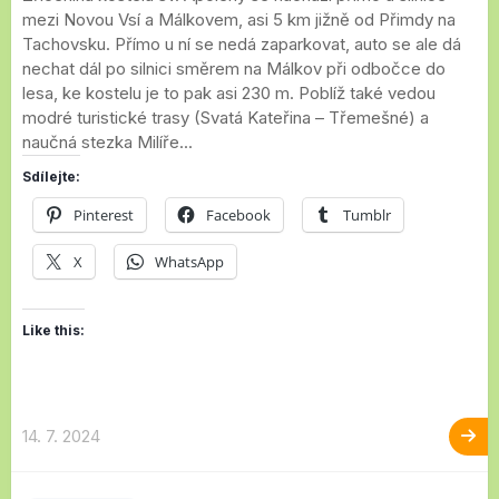
mezi Novou Vsí a Málkovem, asi 5 km jižně od Přimdy na
Tachovsku. Přímo u ní se nedá zaparkovat, auto se ale dá
nechat dál po silnici směrem na Málkov při odbočce do
lesa, ke kostelu je to pak asi 230 m. Poblíž také vedou
modré turistické trasy (Svatá Kateřina – Třemešné) a
naučná stezka Milíře...
Sdílejte:
Pinterest
Facebook
Tumblr
X
WhatsApp
Like this:
14. 7. 2024