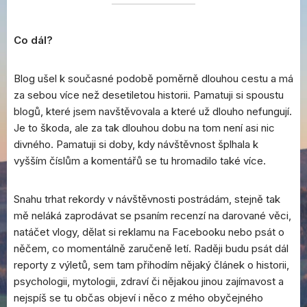
Co dál?
Blog ušel k současné podobě poměrně dlouhou cestu a má
za sebou více než desetiletou historii. Pamatuji si spoustu
blogů, které jsem navštěvovala a které už dlouho nefungují.
Je to škoda, ale za tak dlouhou dobu na tom není asi nic
divného. Pamatuji si doby, kdy návštěvnost šplhala k
vyšším číslům a komentářů se tu hromadilo také více.
Snahu trhat rekordy v návštěvnosti postrádám, stejně tak
mě neláká zaprodávat se psaním recenzí na darované věci,
natáčet vlogy, dělat si reklamu na Facebooku nebo psát o
něčem, co momentálně zaručeně letí. Raději budu psát dál
reporty z výletů, sem tam přihodím nějaký článek o historii,
psychologii, mytologii, zdraví či nějakou jinou zajímavost a
nejspíš se tu občas objeví i něco z mého obyčejného