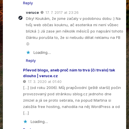
Reply
veruce
17. 7. 2017 at 23:26
Díky! Koukám, že jsme začaly v podobnou dobu :) Na
tvůj web občas kouknu, ač esoterika mi není vůbec
blízká :) Já zase jen několik měsíců po napsání tohoto
článku porušila to, že si nebudu dělat reklamu na FB
:D
Loading...
Reply
Převod blogu, aneb proč nám to trvá (či trvalo) tak
dlouho | veruce.cz
17. 3. 2020 at 01:40
[…] (od roku 2006). Můj prapůvodní (ještě starší) počin
provozovaný pod stránkou sblog.cz jednoho dne
zmizel a já se proto sebrala, na popud Martina si
založila free hosting, nahodila na něj WordPress a od
[…]
Loading...