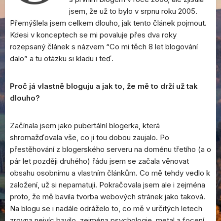
jsem, že už to bylo v srpnu roku 2005.
Přemýšlela jsem celkem dlouho, jak tento článek pojmout.
Kdesi v konceptech se mi povaluje přes dva roky
rozepsaný článek s názvem “Co mi těch 8 let blogování
dalo” a tu otázku si kladu i teď.
Proč já vlastně bloguju a jak to, že mě to drží už tak
dlouho?
Začínala jsem jako pubertální blogerka, která
shromažďovala vše, co ji tou dobou zaujalo. Po
přestěhování z blogerského serveru na doménu třetího (a o
pár let později druhého) řádu jsem se začala věnovat
obsahu osobnímu a vlastním článkům. Co mě tehdy vedlo k
založení, už si nepamatuji. Pokračovala jsem ale i zejména
proto, že mě bavila tvorba webových stránek jako taková.
Na blogu se i nadále odráželo to, co mě v určitých letech
zrovna nejvíc bavilo, zejména psychologie, metal a focení