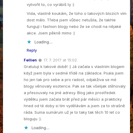
vytvořit to, co vyrábíš ty :)
Vida, vlastně koukám, že toho o takových blozích vím
dost málo. Třeba jsem vůbec netušila, že takhle
fungují i fashion blogy nebo že se chodí na nějaké
akce. Jsem pěkně mimo :)
Loading...
Reply
Fellien
17. 7. 2017 at 15:02
Gratuluji k takové době! :) Já začala s vlastním blogem
když jsem byla v sedmé třídě na základce. Psala jsem
ho jen tak pro sebe a pro radost, odjakživa se mé
blogy věnovaly esoterice. Pak se tak všelijak stěhovaly
a přesouvaly na jiné adresy. Blog jako prostředek
výdělku jsem začala brát před pár měsíci a prakticky
hned od té doby si tím vydělávám a jsem za to strašně
ráda. Suma sumárum už je to taky tak těch 10 let co
bloguju :).
Loading...