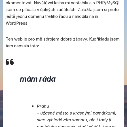
okomentovat. Návštěvní kniha mi nestačila a s PHP/MySQL
jsem se plácala v úplných začátcích. Založila jsem si proto
ještě jednu doménu třetího řádu a nahodila na ni
WordPress.
Ten web je pro mě zdrojem dobré zábavy. Kupříkladu jsem
tam napsala toto:
mám ráda
Prahu
– úžasné město s krásnými památkami,
sice vyhledávám samotu, ale i tady jí
nacházím dostatek, stačí vědět, kam jít