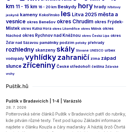
hory
km
11 - 15 km
Beskydy
hrady
16 - 20 km
hřbitovy
les
města a
Litva 2025
kameny
Kokořínsko
jeskyně
vesnice
okres Chrudim
okres Frýdek-
okres Benešov
Místek
okres
okres Kutná Hora
okres Litoměřice
okres Mělník
Náchod
okres Rychnov nad Kněžnou
okres
okres Česká Lípa
podzim
Žďár nad Sázavou
památníky
přehrady
potoky
skály
rozhledny
skanzeny
urbex
Slované
UNESCO
vyhlídky
zahraničí
západ
vodopády
zima
zříceniny
slunce
České středohoří
čeština
Žďárské
vrchy
Puštík.hů
Puštík v Bradavicích | 1-4 | Varázsló
28. 7. 2026
Potterovská série článků Puštík v Bradavicích patří do rubriky,
kde pitvám různé texty. Text pod lupou Základní informace
najdete v článku Kouzla a čáry maďarsky. A háztáj őrző Čtvrtá