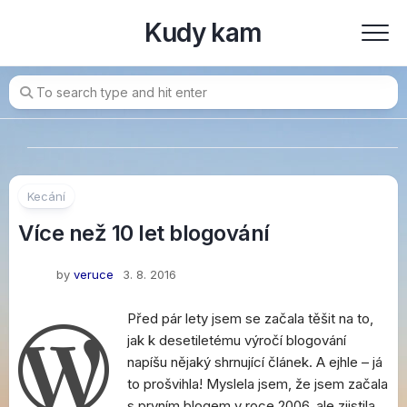
Skip
Kudy kam
to
content
Kecání
Více než 10 let blogování
by
veruce
3. 8. 2016
Před pár lety jsem se začala těšit na to,
jak k desetiletému výročí blogování
napíšu nějaký shrnující článek. A ejhle – já
to prošvihla! Myslela jsem, že jsem začala
s prvním blogem v roce 2006, ale zjistila