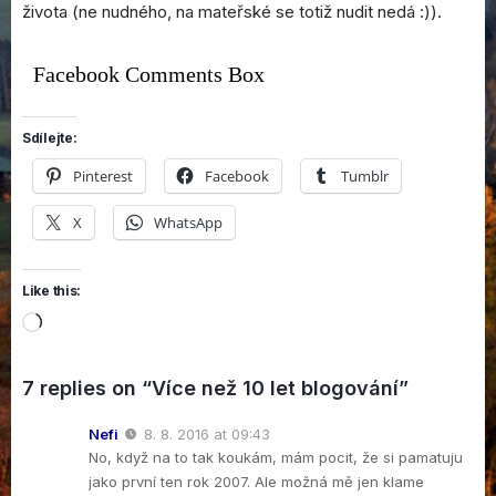
života (ne nudného, na mateřské se totiž nudit nedá :)).
Facebook Comments Box
Sdílejte:
Pinterest
Facebook
Tumblr
X
WhatsApp
Like this:
Loading…
7 replies on “Více než 10 let blogování”
Nefi
8. 8. 2016 at 09:43
No, když na to tak koukám, mám pocit, že si pamatuju
jako první ten rok 2007. Ale možná mě jen klame