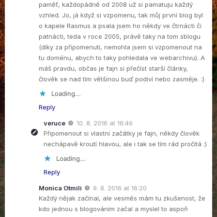
paměť, každopádně od 2008 už si pamatuju každý
vzhled. Jo, já když si vzpomenu, tak můj první blog byl
o kapele Rasmus a psala jsem ho někdy ve čtrnácti či
patnácti, teda v roce 2005, právě taky na tom sblogu
(díky za připomenutí, nemohla jsem si vzpomenout na
tu doménu, abych to taky pohledala ve webarchivu). A
máš pravdu, občas je fajn si přečíst starší články,
člověk se nad tím většinou buď podiví nebo zasměje. :)
Loading...
Reply
veruce
10. 8. 2016 at 16:46
Připomenout si vlastní začátky je fajn, někdy člověk
nechápavě kroutí hlavou, ale i tak se tím rád pročítá :)
Loading...
Reply
Monica Otmili
9. 8. 2016 at 16:20
Každý nějak začínal, ale vesměs mám tu zkušenost, že
kdo jednou s blogováním začal a myslel to aspoň