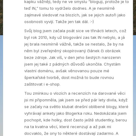
kapku vážněji, tedy ne ve smyslu “bloguji, protože je to
teď IN,” tomu to vydrželo dodnes. A je nesmírně
zajímavé sledovat na blozích, jak se jejich autoři jako
osobnosti vyvíjí. Takže jen tak dál. :-)
Svůj blog jsem začala psát sice ve třinácti letech, což
byl rok 2010, kdy už blogování zas tak IN nebylo, a já
jej brala nesmírně vážně, takže se nestalo, že by na
něm byl zveřejněný okopírovaný článek či obrázek
beze zdroje. Jak víš, v den jeho šestých narozenin
jsem jej také z pádných důvodů ukončila. Chystám
vlastní doménu, avšak věnovanou pouze mé
šperkařské tvorbě, dost možná to bude rovnou
zaštitovat i e-shop.
Tou zmínkou o vlozích a recenzích na darované věci
jsi mi připomněla, jak jsem se před pár lety divila, když
se začaly na světlo klubat dnešní oblíbené blogy, které
vyhrávají ankety jako Blogerka roku. Nedokázala jsem
pochopit, kde holky, dost často ještě studentky, berou
na ta kvatna věcí, které recenzují a až pak mi
docvaklo, že ony to některé dostávají zadarmo. A