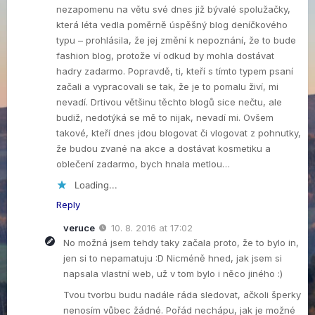
nezapomenu na větu své dnes již bývalé spolužačky,
která léta vedla poměrně úspěšný blog deníčkového
typu – prohlásila, že jej změní k nepoznání, že to bude
fashion blog, protože ví odkud by mohla dostávat
hadry zadarmo. Popravdě, ti, kteří s tímto typem psaní
začali a vypracovali se tak, že je to pomalu živí, mi
nevadí. Drtivou většinu těchto blogů sice nečtu, ale
budiž, nedotýká se mě to nijak, nevadí mi. Ovšem
takové, kteří dnes jdou blogovat či vlogovat z pohnutky,
že budou zvané na akce a dostávat kosmetiku a
oblečení zadarmo, bych hnala metlou…
Loading...
Reply
veruce
10. 8. 2016 at 17:02
No možná jsem tehdy taky začala proto, že to bylo in,
jen si to nepamatuju :D Nicméně hned, jak jsem si
napsala vlastní web, už v tom bylo i něco jiného :)
Tvou tvorbu budu nadále ráda sledovat, ačkoli šperky
nenosím vůbec žádné. Pořád nechápu, jak je možné