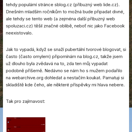
tehdy populární stránce sblog.cz (příbuzný web lide.cz).
Dnešním mladším ročníkům to možná bude připadat divné,
ale tehdy se tento web (a zejména další příbuzný web
spoluzaci.cz) těšil značné oblibě, neboť nic jako Facebook
neexistovalo.
Jak to vypadá, když se snaží pubertální tvorové blogovat, si
často (často omylem) připomínám na blog.cz, takže jsem
už dlouho byla zvědavá na to, zda ten můj vypadat
podobně příšerně. Nedávno se nám ho s mužem podařilo
na webarchive.org dohledat a nestačím koukat. Pamatuji si
skladiště kde čeho, ale některé příspěvky mi hlava nebere.
Tak pro zajímavost: