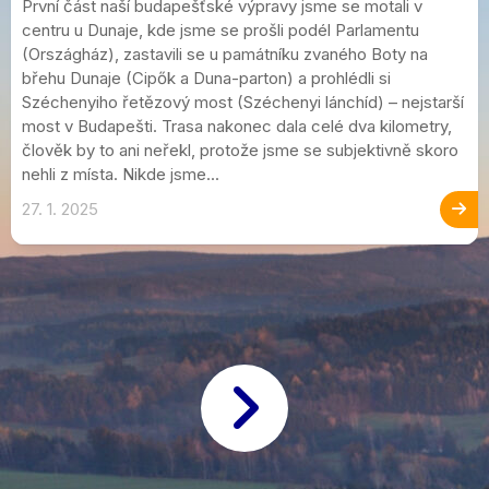
První část naší budapešťské výpravy jsme se motali v
centru u Dunaje, kde jsme se prošli podél Parlamentu
(Országház), zastavili se u památníku zvaného Boty na
břehu Dunaje (Cipők a Duna-parton) a prohlédli si
Széchenyiho řetězový most (Széchenyi lánchíd) – nejstarší
most v Budapešti. Trasa nakonec dala celé dva kilometry,
člověk by to ani neřekl, protože jsme se subjektivně skoro
nehli z místa. Nikde jsme...
27. 1. 2025