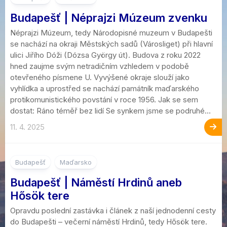
Budapešť | Néprajzi Múzeum zvenku
Néprajzi Múzeum, tedy Národopisné muzeum v Budapešti
se nachází na okraji Městských sadů (Városliget) při hlavní
ulici Jiřího Dóži (Dózsa György út). Budova z roku 2022
hned zaujme svým netradičním vzhledem v podobě
otevřeného písmene U. Vyvýšené okraje slouží jako
vyhlídka a uprostřed se nachází památník maďarského
protikomunistického povstání v roce 1956. Jak se sem
dostat: Ráno téměř bez lidí Se synkem jsme se podruhé...
11. 4. 2025
7
Budapešť
Maďarsko
Budapešť | Náměstí Hrdinů aneb
Hősök tere
Opravdu poslední zastávka i článek z naší jednodenní cesty
do Budapešti – večerní náměstí Hrdinů, tedy Hősök tere.