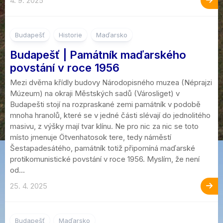
4. 9. 2025
6
Budapešť
Historie
Maďarsko
Budapešť | Památník maďarského
povstání v roce 1956
Mezi dvěma křídly budovy Národopisného muzea (Néprajzi
Múzeum) na okraji Městských sadů (Városliget) v
Budapešti stojí na rozpraskané zemi památník v podobě
mnoha hranolů, které se v jedné části slévají do jednolitého
masivu, z výšky mají tvar klínu. Ne pro nic za nic se toto
místo jmenuje Ötvenhatosok tere, tedy náměstí
Šestapadesátého, památník totiž připomíná maďarské
protikomunistické povstání v roce 1956. Myslím, že není
od...
25. 4. 2025
6
Budapešť
Maďarsko