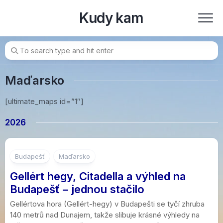
Skip
Kudy kam
to
content
Maďarsko
[ultimate_maps id=”1″]
2026
2
Budapešť
Maďarsko
Gellért hegy, Citadella a výhled na
Budapešť – jednou stačilo
Gellértova hora (Gellért-hegy) v Budapešti se tyčí zhruba
140 metrů nad Dunajem, takže slibuje krásné výhledy na