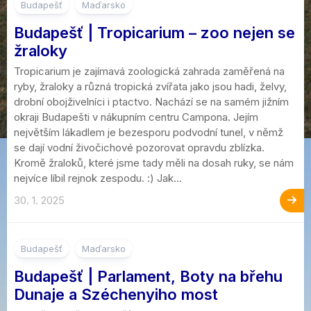
10
Budapešť
Maďarsko
Budapešť | Tropicarium – zoo nejen se
žraloky
Tropicarium je zajímavá zoologická zahrada zaměřená na
ryby, žraloky a různá tropická zvířata jako jsou hadi, želvy,
drobní obojživelníci i ptactvo. Nachází se na samém jižním
okraji Budapešti v nákupním centru Campona. Jejím
největším lákadlem je bezesporu podvodní tunel, v němž
se dají vodní živočichové pozorovat opravdu zblízka.
Kromě žraloků, které jsme tady měli na dosah ruky, se nám
nejvíce líbil rejnok zespodu. :) Jak...
30. 1. 2025
10
Budapešť
Maďarsko
Budapešť | Parlament, Boty na břehu
Dunaje a Széchenyiho most