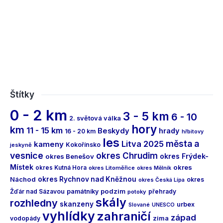
Štítky
0 - 2 km
3 - 5 km
6 - 10
2. světová válka
hory
km
11 - 15 km
Beskydy
hrady
16 - 20 km
hřbitovy
les
města a
Litva 2025
kameny
Kokořínsko
jeskyně
vesnice
okres Chrudim
okres Frýdek-
okres Benešov
Místek
okres
okres Kutná Hora
okres Litoměřice
okres Mělník
Náchod
okres Rychnov nad Kněžnou
okres
okres Česká Lípa
podzim
Žďár nad Sázavou
památníky
přehrady
potoky
skály
rozhledny
skanzeny
urbex
Slované
UNESCO
vyhlídky
zahraničí
západ
vodopády
zima