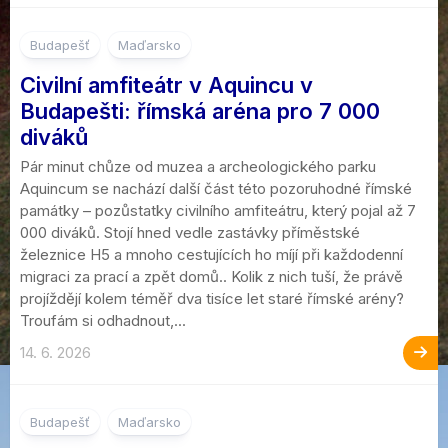
Budapešť
Maďarsko
Civilní amfiteátr v Aquincu v
Budapešti: římská aréna pro 7 000
diváků
Pár minut chůze od muzea a archeologického parku
Aquincum se nachází další část této pozoruhodné římské
památky – pozůstatky civilního amfiteátru, který pojal až 7
000 diváků. Stojí hned vedle zastávky příměstské
železnice H5 a mnoho cestujících ho míjí při každodenní
migraci za prací a zpět domů.. Kolik z nich tuší, že právě
projíždějí kolem téměř dva tisíce let staré římské arény?
Troufám si odhadnout,...
14. 6. 2026
Budapešť
Maďarsko