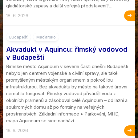
gladiátorské zápasy a další veřejná představení?...
18. 6. 2026
Budapešť
Maďarsko
Akvadukt v Aquincu: římský vodovod
v Budapešti
Římské město Aquincum v severní části dnešní Budapešti
nebylo jen centrem vojenské a civilní správy, ale také
promyšleným městským organismem s pokročilou
infrastrukturou. Bez akvaduktu by město na takové úrovni
nemohlo fungovat. Římský vodovod přiváděl vodu z
okolních pramenů a zásoboval celé Aquincum – od lázní a
soukromých domů až po fontány na veřejných
prostranstvích. Základní informace • Parkování, MHD,
mapa Aquincum se sice nachází...
16. 6. 2026