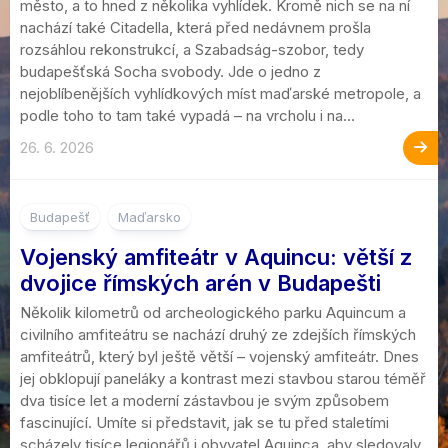
město, a to hned z několika vyhlídek. Kromě nich se na ní
nachází také Citadella, která před nedávnem prošla
rozsáhlou rekonstrukcí, a Szabadság-szobor, tedy
budapešťská Socha svobody. Jde o jedno z
nejoblíbenějších vyhlídkových míst maďarské metropole, a
podle toho to tam také vypadá – na vrcholu i na...
26. 6. 2026
Budapešť
Maďarsko
Vojenský amfiteátr v Aquincu: větší z
dvojice římských arén v Budapešti
Několik kilometrů od archeologického parku Aquincum a
civilního amfiteátru se nachází druhý ze zdejších římských
amfiteátrů, který byl ještě větší – vojenský amfiteátr. Dnes
jej obklopují paneláky a kontrast mezi stavbou starou téměř
dva tisíce let a moderní zástavbou je svým způsobem
fascinující. Umíte si představit, jak se tu před staletími
scházely tisíce legionářů i obyvatel Aquinca, aby sledovaly