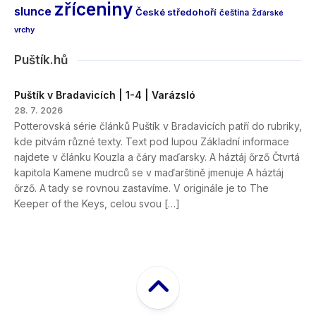
zříceniny
slunce
České středohoří
čeština
Žďárské
vrchy
Puštík.hů
Puštík v Bradavicích | 1-4 | Varázsló
28. 7. 2026
Potterovská série článků Puštík v Bradavicích patří do rubriky,
kde pitvám různé texty. Text pod lupou Základní informace
najdete v článku Kouzla a čáry maďarsky. A háztáj őrző Čtvrtá
kapitola Kamene mudrců se v maďarštině jmenuje A háztáj
őrző. A tady se rovnou zastavíme. V originále je to The
Keeper of the Keys, celou svou […]