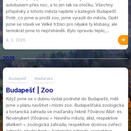
autobusem přes noc, a to jen tak na otočku. Všechny
příspěvky z tohoto města najdete v kategorii Budapešť.
Poté, co jsme si prošli zoo, jsme vyrazili do města. Opět
jsme se stavili ve Velké tržnici pro nějaké ty klobásy, ale
tentokrát jsme to nepřeháněli. Bylo opravdu teplo,...
4. 3. 2026
2025
1
Budapešť
Maďarsko
Budapešť | Zoo
Když jsme se v dubnu vydali podruhé do Budapešti, měli
jsme v plánu navštivit i místní zoo. Budapešťská zoologická
a botanická zahrada se maďarsky řekně Fővárosi Állat‐ és
Növénykert (fővárosi = hlavního města; állat, respektive
állatkert = zoologická zahrada; respektive doslova zvířecí
zahrada; növénykert = botanická zahrada, respektive