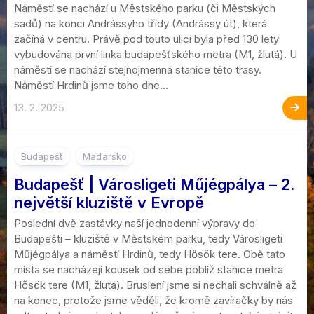
Náměstí se nachází u Městského parku (či Městských
sadů) na konci Andrássyho třídy (Andrássy út), která
začíná v centru. Právě pod touto ulicí byla před 130 lety
vybudována první linka budapešťského metra (M1, žlutá). U
náměstí se nachází stejnojmenná stanice této trasy.
Náměstí Hrdinů jsme toho dne...
13. 2. 2025
10
Budapešť
Maďarsko
Budapešť | Városligeti Műjégpálya – 2.
největší kluziště v Evropě
Poslední dvě zastávky naší jednodenní výpravy do
Budapešti – kluziště v Městském parku, tedy Városligeti
Műjégpálya a náměstí Hrdinů, tedy Hősök tere. Obě tato
místa se nacházejí kousek od sebe poblíž stanice metra
Hősök tere (M1, žlutá). Bruslení jsme si nechali schválně až
na konec, protože jsme věděli, že kromě zavíračky by nás