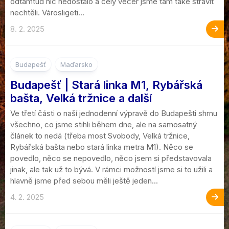
odtamtud nic nedostalo a celý večer jsme tam také strávit
nechtěli. Városligeti...
8. 2. 2025
10
Budapešť
Maďarsko
Budapešť | Stará linka M1, Rybářská
bašta, Velká tržnice a další
Ve třetí části o naší jednodenní výpravě do Budapešti shrnu
všechno, co jsme stihli během dne, ale na samosatný
článek to nedá (třeba most Svobody, Velká tržnice,
Rybářská bašta nebo stará linka metra M1). Něco se
povedlo, něco se nepovedlo, něco jsem si představovala
jinak, ale tak už to bývá. V rámci možností jsme si to užili a
hlavně jsme před sebou měli ještě jeden...
4. 2. 2025