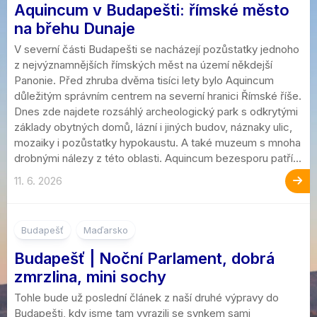
Aquincum v Budapešti: římské město
na břehu Dunaje
V severní části Budapešti se nacházejí pozůstatky jednoho
z nejvýznamnějších římských měst na území někdejší
Panonie. Před zhruba dvěma tisíci lety bylo Aquincum
důležitým správním centrem na severní hranici Římské říše.
Dnes zde najdete rozsáhlý archeologický park s odkrytými
základy obytných domů, lázní i jiných budov, náznaky ulic,
mozaiky i pozůstatky hypokaustu. A také muzeum s mnoha
drobnými nálezy z této oblasti. Aquincum bezesporu patří...
11. 6. 2026
4
Budapešť
Maďarsko
Budapešť | Noční Parlament, dobrá
zmrzlina, mini sochy
Tohle bude už poslední článek z naší druhé výpravy do
Budapešti, kdy jsme tam vyrazili se synkem sami