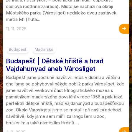
doslova rostlinná zahrada). Místo se nachází na okraji
Městského parku (Városliget) nedaleko dvou zastávek
metra M1 (žlutá...
11. 11. 2025
1
Budapešť
Maďarsko
Budapešť | Dětské hřiště a hrad
Vajdahunyad aneb Városliget
Budapešť jsme podruhé navštivili letos v dubnu a většinu
dne jsme se pohybovali někde poblíž parku Városliget, kde
jsme navštivili venkovní část Etnografického muzea s
památníkem maďarského povstání v roce 1956 a pak také
perfektní dětské hřiště, hrad Vajdahunyad a budapešťskou
zoo. Okolo Városligetu jsme se motali i při naší předchozí
návštěvě, kdy jsme sem mířili za langošem u zoo,
bruslením a také náměstím Hrdinů....