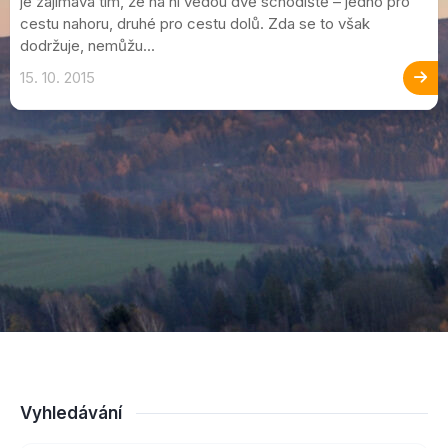
je zajímavá tím, že na ni vedou dvě schodiště – jedno pro
cestu nahoru, druhé pro cestu dolů. Zda se to však
dodržuje, nemůžu...
15. 10. 2015
Vyhledávání