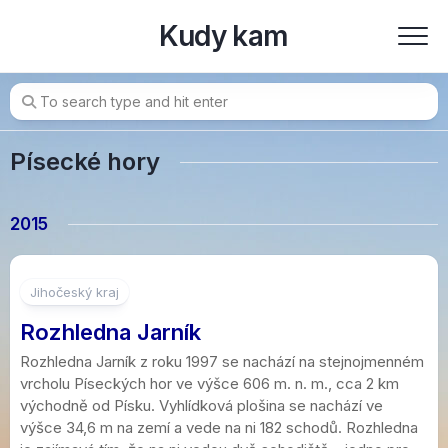
Skip
Kudy kam
to
content
Písecké hory
2015
5
Jihočeský kraj
Rozhledna Jarník
Rozhledna Jarník z roku 1997 se nachází na stejnojmenném
vrcholu Píseckých hor ve výšce 606 m. n. m., cca 2 km
východně od Písku. Vyhlídková plošina se nachází ve
výšce 34,6 m na zemí a vede na ni 182 schodů. Rozhledna