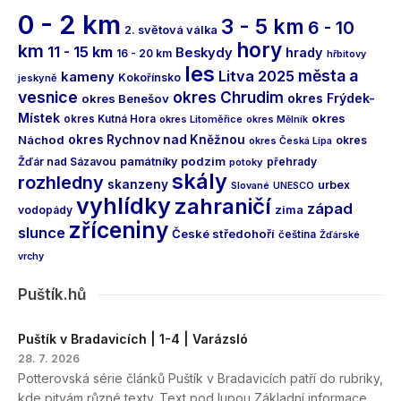
0 - 2 km
3 - 5 km
6 - 10
2. světová válka
hory
km
11 - 15 km
Beskydy
hrady
16 - 20 km
hřbitovy
les
města a
Litva 2025
kameny
Kokořínsko
jeskyně
vesnice
okres Chrudim
okres Frýdek-
okres Benešov
Místek
okres
okres Kutná Hora
okres Litoměřice
okres Mělník
Náchod
okres Rychnov nad Kněžnou
okres
okres Česká Lípa
podzim
Žďár nad Sázavou
památníky
přehrady
potoky
skály
rozhledny
skanzeny
urbex
Slované
UNESCO
vyhlídky
zahraničí
západ
vodopády
zima
zříceniny
slunce
České středohoří
čeština
Žďárské
vrchy
Puštík.hů
Puštík v Bradavicích | 1-4 | Varázsló
28. 7. 2026
Potterovská série článků Puštík v Bradavicích patří do rubriky,
kde pitvám různé texty. Text pod lupou Základní informace