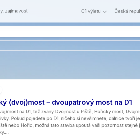
y, zajímavosti
Cíl výletu
Česká repub
Podle
Kraje
0
Hl.
vzdálenosti
-2
m.
Hory
České
km
Praha
Přírodní
Hory
středohoří
cíle
3
Jihočeský
Skály
Beskydy
–
kraj
Památky
Zříceniny
5
Skalní
Brdy,
Jihomoravs
km
Ostatní
města
Hrady
Rozhledny
Hřebeny
kraj
6
Kameny
Tvrze
Umělé
Hrubý
Karlovarský
–
cký (dvoj)most – dvoupatrový most na D1
podzemí
Jeseník
kraj
10
Les
Zámky
km
dvoj)most na D1, též zvaný Dvojmost u Píště, Hořický most, Dvoj
Bunkry,
Javoří
Kraj
ivky. Pokud pojedete po D1, ničeho si nevšimnete, dálnice tvoří jeho
Stromy
Technické
opevnění
hory
Vysočina
11
íště nebo Hořic, možná tato stavba upoutá vaši pozornost stejně j
památky
–
Vyhlídky
Urbex
Jizerské
y....
Královehra
15
Skanzeny
hory
kraj
km