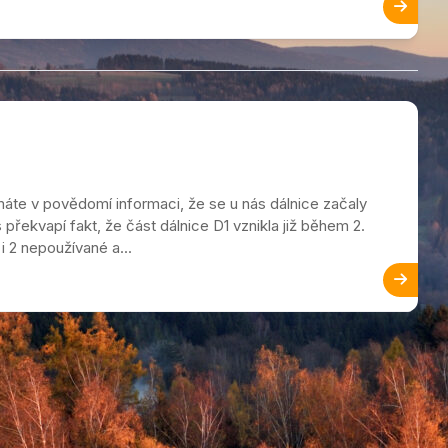
ezský
 máte v povědomí informaci, že se u nás dálnice začaly
řekvapí fakt, že část dálnice D1 vznikla již během 2.
i 2 nepoužívané a...
ý