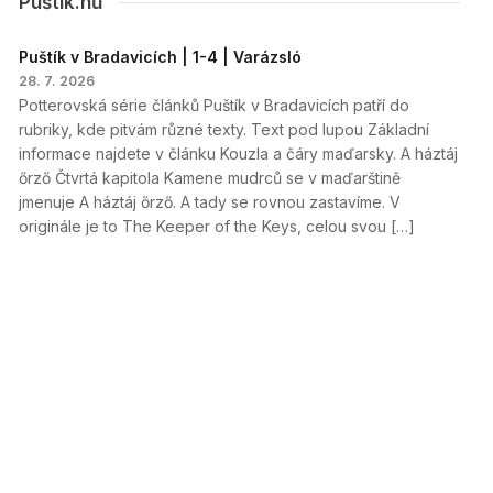
Puštík.hů
Puštík v Bradavicích | 1-4 | Varázsló
28. 7. 2026
Potterovská série článků Puštík v Bradavicích patří do
rubriky, kde pitvám různé texty. Text pod lupou Základní
informace najdete v článku Kouzla a čáry maďarsky. A háztáj
őrző Čtvrtá kapitola Kamene mudrců se v maďarštině
jmenuje A háztáj őrző. A tady se rovnou zastavíme. V
originále je to The Keeper of the Keys, celou svou […]