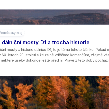
Jeskyně
Mosty
Kralický
Liberecký
16
Potoky
Muzea
Sněžník
kraj
–
a
20
říčky
Living
Krkonoše
Moravskosl
km
history
kraj
Vodopády
Orlické
21
ředočeský kraj
Koncentrační
hory
Olomoucký
–
Jezera
a
dálniční mosty D1 a trocha historie
kraj
25
pracovní
Šumava,
km
ční mosty a historie dalnice D1, to je téma tohoto článku. Pokud
Jezírka
tábory
Bavorský
Pardubický
 60. letech 20. století a že za ně vděčíme komančům, zřejmě vás p
les
kraj
26
Rybníky
 některé úseky dokonce ještě před ní. Právě z této doby pochází 
Hřbitovy
–
Železné
Plzeňský
30
Lomy
Hradiště
hory
kraj
km
Přehrady
Zoo
Žďárské
Středočesk
31
vrchy
kraj
km
Moře
a
Ústecký
více
Rašeliniště
kraj
Soutěsky
Zlínský