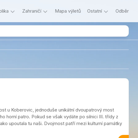
lika
Zahraničí
Mapa výletů
Ostatní
Odběr
Itálie
Důležité
Litva
Historie
Lotyšsko
Jazykový
koutek
Maďarsko
Kecání
ký
Německo
O
Polsko
autorce
a
Rakousko
o
most u Koberovic, jednoduše unikátní dvoupatrový most
blogu
Slovensko
 horní patro. Pokud se však vydáte po silnici III. třídy z
ako upoutala tu naši. Dvojmost patří mezi kulturní památky
Slovinsko
decký