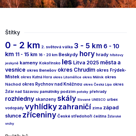
Štítky
0 - 2 km
3 - 5 km
6 - 10
2. světová válka
hory
km
11 - 15 km
Beskydy
hrady
16 - 20 km
hřbitovy
les
města a
Litva 2025
kameny
Kokořínsko
jeskyně
vesnice
okres Chrudim
okres Frýdek-
okres Benešov
Místek
okres
okres Kutná Hora
okres Litoměřice
okres Mělník
Náchod
okres Rychnov nad Kněžnou
okres
okres Česká Lípa
podzim
Žďár nad Sázavou
památníky
přehrady
potoky
skály
rozhledny
skanzeny
urbex
Slované
UNESCO
vyhlídky
zahraničí
západ
vodopády
zima
zříceniny
slunce
České středohoří
čeština
Žďárské
vrchy