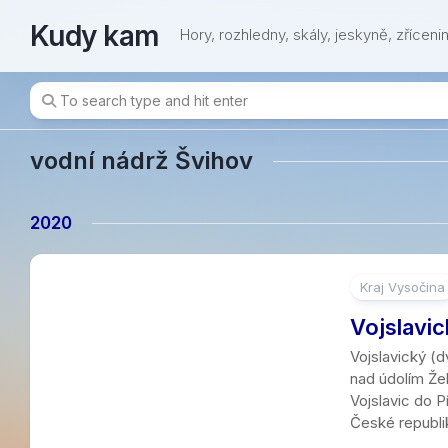
Skip
Kudy kam
to
Hory, rozhledny, skály, jeskyně, zřícenin
content
vodní nádrž Švihov
2020
Kraj Vysočina
5
Vojslavi
Vojslavický (
nad údolím Žel
Vojslavic do P
České republik