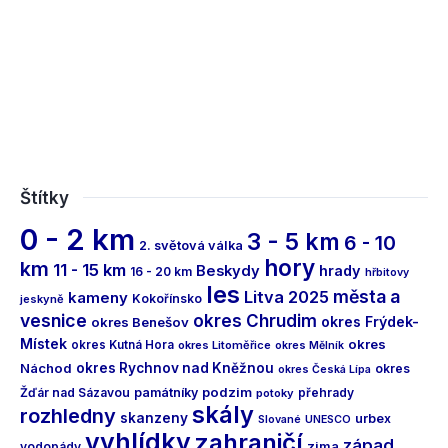
Štítky
0 - 2 km
3 - 5 km
6 - 10
2. světová válka
hory
km
11 - 15 km
Beskydy
hrady
16 - 20 km
hřbitovy
les
města a
Litva 2025
kameny
Kokořínsko
jeskyně
vesnice
okres Chrudim
okres Frýdek-
okres Benešov
Místek
okres
okres Kutná Hora
okres Litoměřice
okres Mělník
Náchod
okres Rychnov nad Kněžnou
okres
okres Česká Lípa
podzim
Žďár nad Sázavou
památníky
přehrady
potoky
skály
rozhledny
skanzeny
urbex
Slované
UNESCO
vyhlídky
zahraničí
západ
vodopády
zima