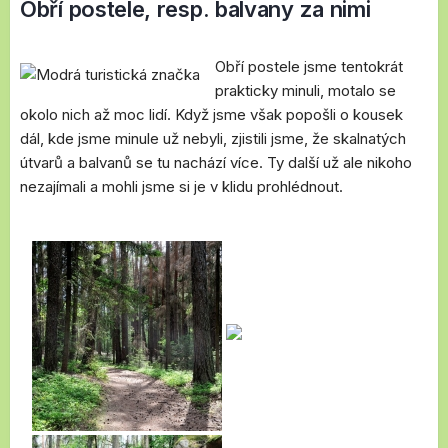
Obří postele, resp. balvany za nimi
Obří postele jsme tentokrát
prakticky minuli, motalo se
okolo nich až moc lidí. Když jsme však popošli o kousek
dál, kde jsme minule už nebyli, zjistili jsme, že skalnatých
útvarů a balvanů se tu nachází více. Ty další už ale nikoho
nezajímali a mohli jsme si je v klidu prohlédnout.