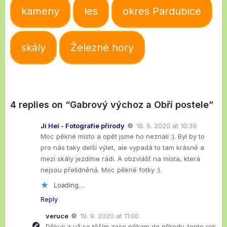
kameny
les
okres Pardubice
skály
Železné hory
4 replies on “Gabrový výchoz a Obří postele”
Ji Hei - Fotografie přírody
18. 9. 2020 at 10:39
Moc pěkné místo a opět jsme ho neznali :). Byl by to
pro nás taky delší výlet, ale vypadá to tam krásně a
mezi skály jezdíme rádi. A obzvlášť na místa, která
nejsou přelidněná. Moc pěkné fotky :).
Loading...
Reply
veruce
19. 9. 2020 at 11:00
Děkuji a už se těším zase někam do přírody, tento rok