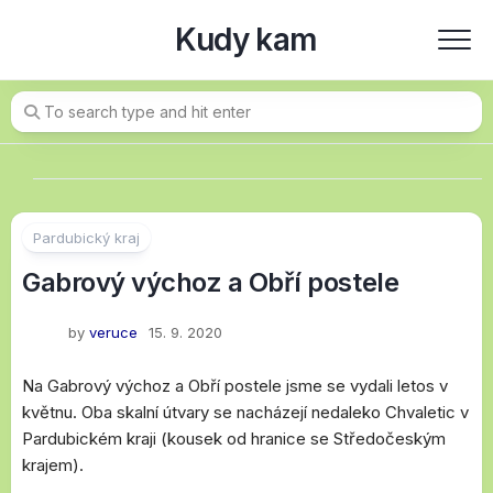
Skip
Kudy kam
to
content
Pardubický kraj
Gabrový výchoz a Obří postele
by
veruce
15. 9. 2020
Na Gabrový výchoz a Obří postele jsme se vydali letos v
květnu. Oba skalní útvary se nacházejí nedaleko Chvaletic v
Pardubickém kraji (kousek od hranice se Středočeským
krajem).