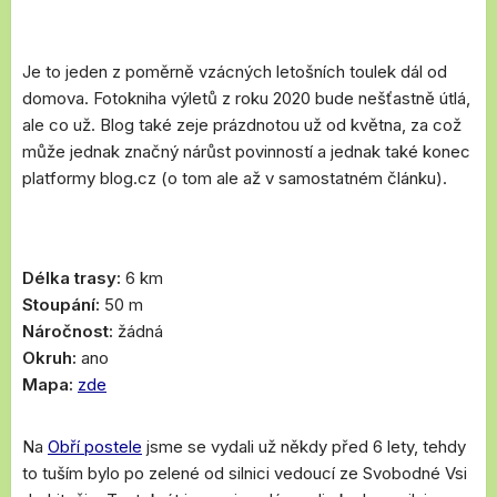
Je to jeden z poměrně vzácných letošních toulek dál od
domova. Fotokniha výletů z roku 2020 bude nešťastně útlá,
ale co už. Blog také zeje prázdnotou už od května, za což
může jednak značný nárůst povinností a jednak také konec
platformy blog.cz (o tom ale až v samostatném článku).
Délka trasy:
6 km
Stoupání:
50 m
Náročnost:
žádná
Okruh:
ano
Mapa:
zde
Na
Obří postele
jsme se vydali už někdy před 6 lety, tehdy
to tuším bylo po zelené od silnici vedoucí ze Svobodné Vsi