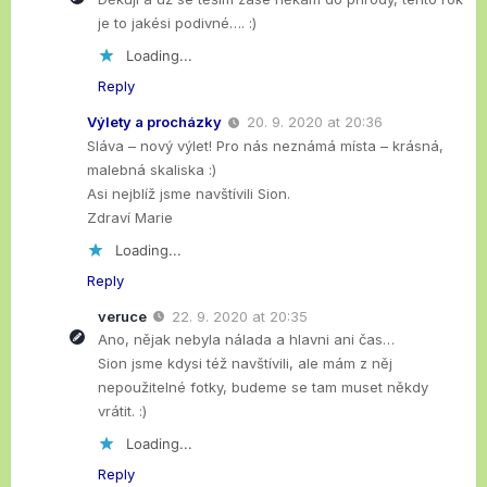
je to jakési podivné…. :)
Loading...
Reply
Výlety a procházky
20. 9. 2020 at 20:36
Sláva – nový výlet! Pro nás neznámá místa – krásná,
malebná skaliska :)
Asi nejblíž jsme navštívili Sion.
Zdraví Marie
Loading...
Reply
veruce
22. 9. 2020 at 20:35
Ano, nějak nebyla nálada a hlavni ani čas…
Sion jsme kdysi též navštívili, ale mám z něj
nepoužitelné fotky, budeme se tam muset někdy
vrátit. :)
Loading...
Reply