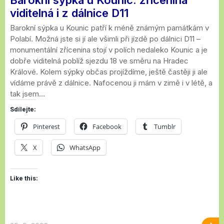
viditelná i z dálnice D11
Barokní sýpka u Kounic patří k méně známým památkám v
Polabí. Možná jste si jí ale všimli při jízdě po dálnici D11 –
monumentální zřícenina stojí v polích nedaleko Kounic a je
dobře viditelná poblíž sjezdu 18 ve směru na Hradec
Králové. Kolem sýpky občas projíždíme, ještě častěji ji ale
vídáme právě z dálnice. Nafocenou ji mám v zimě i v létě, a
tak jsem...
Sdílejte:
Pinterest
Facebook
Tumblr
X
WhatsApp
Like this: