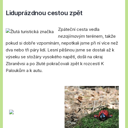
Liduprázdnou cestou zpět
Zpáteční cesta vedla
nezajímavým
terénem, takže
pokud si dobře vzpomínám, nepotkali jsme při ní více než
dva nebo tři páry lidí. Lesní pěšinou jsme se dostali až k
výseku se stožáry vysokého napětí, došli na okraj
Zbraněvsi a po žluté pokračovali zpět k rozcestí K
Paloukům a k autu.