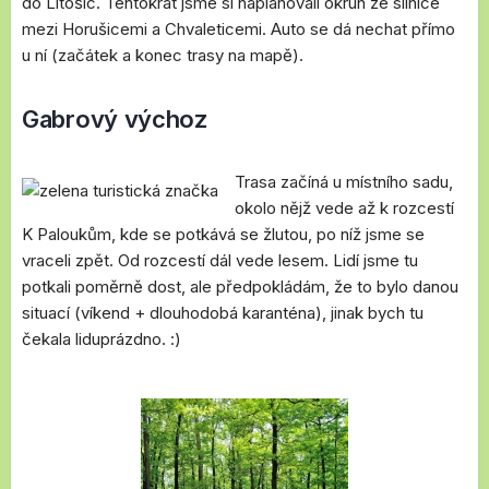
do Litošic. Tentokrát jsme si naplánovali okruh ze silnice
mezi Horušicemi a Chvaleticemi. Auto se dá nechat přímo
u ní (začátek a konec trasy na mapě).
Gabrový výchoz
Trasa začíná u místního sadu,
okolo nějž vede až k rozcestí
K Paloukům, kde se potkává se žlutou, po níž jsme se
vraceli zpět. Od rozcestí dál vede lesem. Lidí jsme tu
potkali poměrně dost, ale předpokládám, že to bylo danou
situací (víkend + dlouhodobá karanténa), jinak bych tu
čekala liduprázdno. :)