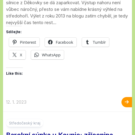
silnice z Děkovky se dá zaparkovat. Výstup nahoru není
vůbec náročný, přesto se vám nabídne krásný výhled na
středohoří. Výlet z roku 2013 na blogu zatím chyběl, je tedy
nejvyšší čas tento rest...
Sdílejte:
Pinterest
Facebook
Tumblr
X
WhatsApp
Like this:
12. 1. 2023
1
Středočeský kraj
Barokní sýpka u Kounic: zřícenina