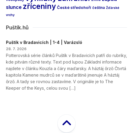
zříceniny
slunce
České středohoří
čeština
Žďárské
vrchy
Puštík.hů
Puštík v Bradavicích | 1-4 | Varázsló
28. 7. 2026
Potterovská série článků Puštík v Bradavicích patří do rubriky,
kde pitvám různé texty. Text pod lupou Základní informace
najdete v článku Kouzla a čáry maďarsky. A háztáj őrző Čtvrtá
kapitola Kamene mudrců se v maďarštině jmenuje A háztáj
őrző. A tady se rovnou zastavíme. V originále je to The
Keeper of the Keys, celou svou […]