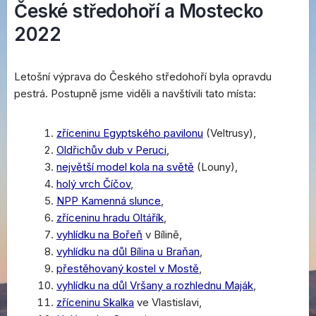
České středohoří a Mostecko
2022
Letošní výprava do Českého středohoří byla opravdu
pestrá. Postupně jsme viděli a navštívili tato místa:
zříceninu Egyptského pavilonu
(Veltrusy),
Oldřichův dub v Peruci
,
největší model kola na světě
(Louny),
holý vrch Číčov
,
NPP Kamenná slunce
,
zříceninu hradu Oltářík
,
vyhlídku na Bořeň
v Bílině,
vyhlídku na důl Bílina u Braňan
,
přestěhovaný kostel v Mostě
,
vyhlídku na důl Vršany a rozhlednu Maják
,
zříceninu Skalka
ve Vlastislavi,