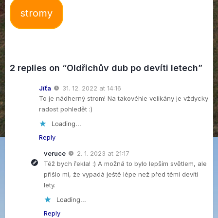
stromy
2 replies on “Oldřichův dub po devíti letech”
Jíťa
31. 12. 2022 at 14:16
To je nádherný strom! Na takovéhle velikány je vždycky
radost pohledět :)
Loading...
Reply
veruce
2. 1. 2023 at 21:17
Též bych řekla! :) A možná to bylo lepším světlem, ale
přišlo mi, že vypadá ještě lépe než před těmi devíti
lety.
Loading...
Reply