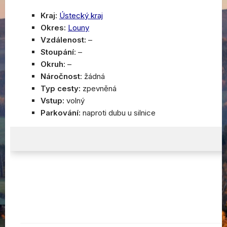
Kraj:
Ústecký kraj
Okres:
Louny
Vzdálenost:
–
Stoupání
: –
Okruh
: –
Náročnost
: žádná
Typ cesty:
zpevněná
Vstup:
volný
Parkování:
naproti dubu u silnice