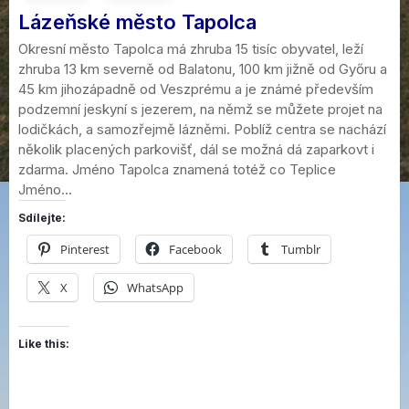
Lázeňské město Tapolca
Okresní město Tapolca má zhruba 15 tisíc obyvatel, leží
zhruba 13 km severně od Balatonu, 100 km jižně od Győru a
45 km jihozápadně od Veszprému a je známé především
podzemní jeskyní s jezerem, na němž se můžete projet na
lodičkách, a samozřejmě lázněmi. Poblíž centra se nachází
několik placených parkovišť, dál se možná dá zaparkovt i
zdarma. Jméno Tapolca znamená totéž co Teplice
Jméno...
Sdílejte:
Pinterest
Facebook
Tumblr
X
WhatsApp
Like this: