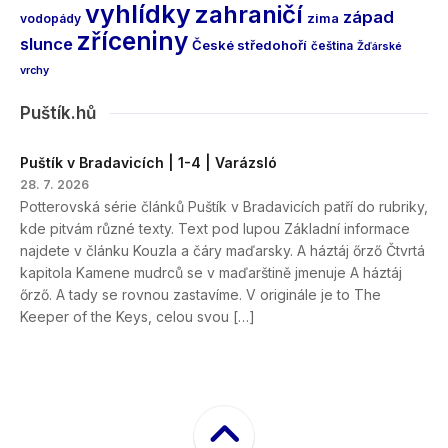
vyhlídky
zahraničí
západ
vodopády
zima
zříceniny
slunce
České středohoří
čeština
Žďárské
vrchy
Puštík.hů
Puštík v Bradavicích | 1-4 | Varázsló
28. 7. 2026
Potterovská série článků Puštík v Bradavicích patří do rubriky,
kde pitvám různé texty. Text pod lupou Základní informace
najdete v článku Kouzla a čáry maďarsky. A háztáj őrző Čtvrtá
kapitola Kamene mudrců se v maďarštině jmenuje A háztáj
őrző. A tady se rovnou zastavíme. V originále je to The
Keeper of the Keys, celou svou […]