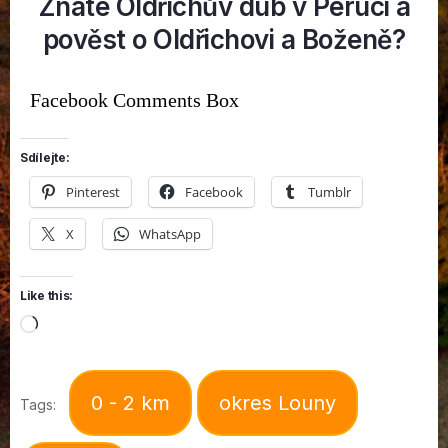
Znáte Oldřichův dub v Peruci a
pověst o Oldřichovi a Boženě?
Facebook Comments Box
Sdílejte:
Pinterest
Facebook
Tumblr
X
WhatsApp
Like this:
Loading…
0 - 2 km
okres Louny
Tags: