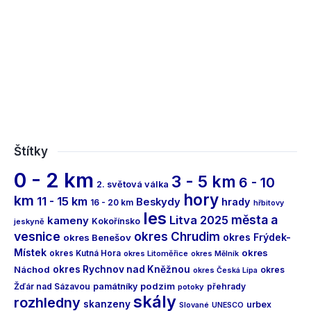
Štítky
0 - 2 km
3 - 5 km
6 - 10
2. světová válka
hory
km
11 - 15 km
Beskydy
hrady
16 - 20 km
hřbitovy
les
města a
Litva 2025
kameny
Kokořínsko
jeskyně
vesnice
okres Chrudim
okres Frýdek-
okres Benešov
Místek
okres
okres Kutná Hora
okres Litoměřice
okres Mělník
Náchod
okres Rychnov nad Kněžnou
okres
okres Česká Lípa
podzim
Žďár nad Sázavou
památníky
přehrady
potoky
skály
rozhledny
skanzeny
urbex
Slované
UNESCO