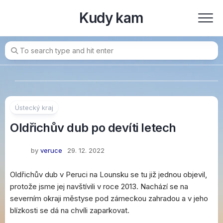
Skip
Kudy kam
to
content
Ústecký kraj
Oldřichův dub po devíti letech
by
veruce
29. 12. 2022
Oldřichův dub v Peruci na Lounsku se tu již jednou objevil,
protože jsme jej navštívili v roce 2013. Nachází se na
severním okraji městyse pod zámeckou zahradou a v jeho
blízkosti se dá na chvíli zaparkovat.