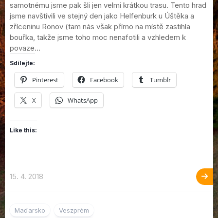
samotnému jsme pak šli jen velmi krátkou trasu. Tento hrad
jsme navštívili ve stejný den jako Helfenburk u Úštěka a
zříceninu Ronov (tam nás však přímo na místě zastihla
bouřka, takže jsme toho moc nenafotili a vzhledem k
povaze...
Sdílejte:
Pinterest
Facebook
Tumblr
X
WhatsApp
Like this:
15. 4. 2018
2
Maďarsko
Veszprém