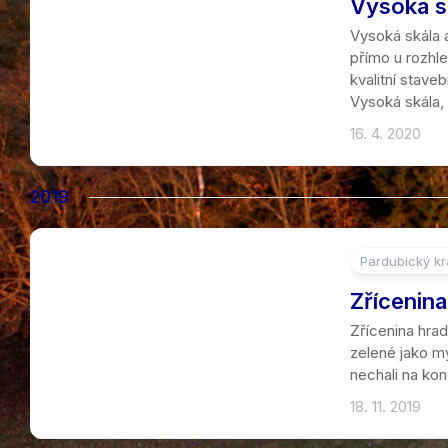
Vysoká s
Vysoká skála 
přímo u rozhle
kvalitní stave
Vysoká skála, 
16. 4. 2020
2019
Pardubický kr
2
Zřícenin
Zřícenina hrad
zelené jako my
nechali na kon
18. 11. 2019