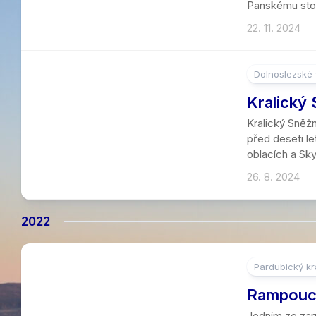
Panskému stol
22. 11. 2024
Dolnoslezské 
Kralický 
Kralický Sněž
před deseti le
oblacích a Sky
26. 8. 2024
2022
Pardubický kr
4
Rampouch
Jedním ze zaru