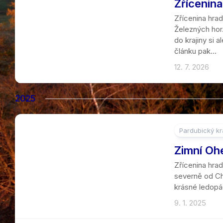
Zřícenina
Zřícenina hra
Železných hor.
do krajiny si 
článku pak...
12. 7. 2026
2025
Pardubický kr
12
Zimní Oh
Zřícenina hra
severně od Cho
krásné ledopád
9. 1. 2025