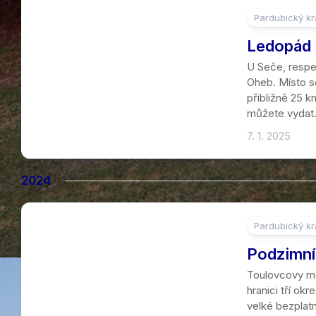
Pardubický kr
5
Ledopád 
U Seče, respe
Oheb. Místo s
přibližně 25 
můžete vydat.
7. 1. 2025
2024
Pardubický kr
5
Podzimní
Toulovcovy maš
hranici tří ok
velké bezplatn