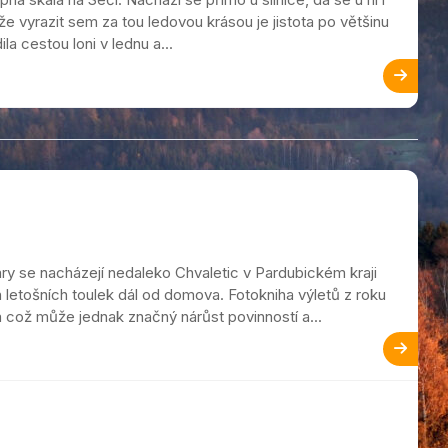
e vyrazit sem za tou ledovou krásou je jistota po většinu
a cestou loni v lednu a...
ary se nacházejí nedaleko Chvaletic v Pardubickém kraji
etošních toulek dál od domova. Fotokniha výletů z roku
a což může jednak značný nárůst povinností a...