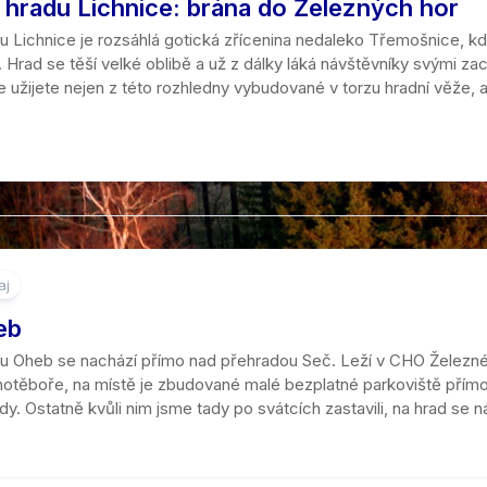
 hradu Lichnice: brána do Železných hor
kraj
du Lichnice je rozsáhlá gotická zřícenina nedaleko Třemošnice, k
 Hrad se těší velké oblibě a už z dálky láká návštěvníky svými z
ale užijete nejen z této rozhledny vybudované v torzu hradní věže, al
aj
eb
du Oheb se nachází přímo nad přehradou Seč. Leží v CHO Železné 
těboře, na místě je zbudované malé bezplatné parkoviště přímo u 
y. Ostatně kvůli nim jsme tady po svátcích zastavili, na hrad se ná