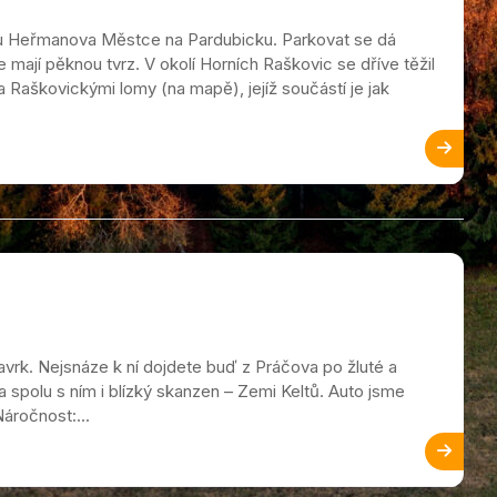
a u Heřmanova Městce na Pardubicku. Parkovat se dá
mají pěknou tvrz. V okolí Horních Raškovic se dříve těžil
 Raškovickými lomy (na mapě), jejíž součástí je jak
avrk. Nejsnáze k ní dojdete buď z Práčova po žluté a
a spolu s ním i blízký skanzen – Zemi Keltů. Auto jsme
áročnost:...