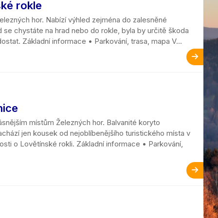
ské rokle
Železných hor. Nabízí výhled zejména do zalesněné
 se chystáte na hrad nebo do rokle, byla by určitě škoda
ostat. Základní informace • Parkování, trasa, mapa V...
ezský
nice
ásnějším místům Železných hor. Balvanité koryto
hází jen kousek od nejoblíbenějšího turistického místa v
vosti o Lovětínské rokli. Základní informace • Parkování,
ý