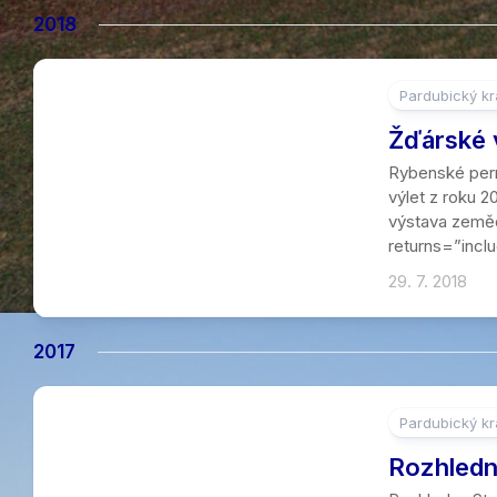
2018
Pardubický kr
2
Žďárské 
Rybenské pern
výlet z roku 2
výstava zeměd
returns=”incl
29. 7. 2018
2017
Pardubický kr
Rozhledn