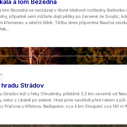
kála a lom Bezedná
a lom Bezedná se nacházejí v těsné blízkosti rozhledny Barbork
dny, případně sem můžete dojít pěšky po červené ze Svojšic, kde 
bní křemenec a silniční štěrk. Těžbu dnes připomíná Naučná stezka
tak...
aj
a hradu Strádov
u Strádov leží u řeky Chrudimky. přibližně 3,5 km severně od Nas
, nebo z Libáně po zelené. Hrad jsme navštívili před rokem a půl 
ci Práčova u hřbitova. Našlapáno: cca 4 km Stoupání: cca 140 m N