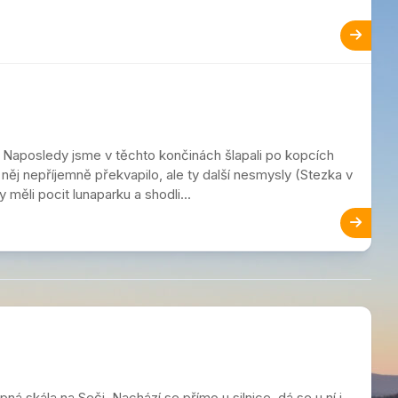
. Naposledy jsme v těchto končinách šlapali po kopcích
 něj nepříjemně překvapilo, ale ty další nesmysly (Stezka v
 měli pocit lunaparku a shodli...
 skála na Seči. Nachází se přímo u silnice, dá se u ní i