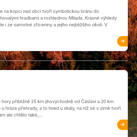
de na kopci nad obcí tvoří symbolickou bránu do
achovalými hradbami a rozhlednou Milada. Krásné výhledy
e i ze samotné zříceniny a jejího nejbližšího okolí. V
hory přibližně 25 km jihovýchodně od Čáslavi a 20 km
hráze přehrady, a to hned u skály, na níž se v zimě tvoří
m ale chtělo také,...