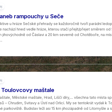
aj
aneb rampouchy u Seče
ktive u hráze Sečské přehrady se každoročně tvoří parádní led
e nachází hned vedle hráze, kterou stačí přejít/přejet směrem o
km jihovýchodně od Čáslavi a 20 km severně od Chotěboře, na mís
..
aj
 Toulovcovy maštale
tale, Městské maštale, Hrad, Liščí díry,… všechna tato místa spa
resů – Chrudim, Svitavy a Ústí nad Orlicí. My se tentokrát vydali 
é parkoviště. Budislav leží asi 15 km jihozápadně od Litomyšle a 