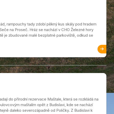
opád, rampouchy tady zdobí pěkný kus skály pod hradem
d Seče na Proseč. Hráz se nachází v CHO Železné hory
tě je zbudované malé bezplatné parkoviště, odkud se
dají do přírodní rezervace Maštale, která se rozkládá na
k Toulovcovým maštalím opět z Budislavi, kde se nachází
stejně daleko severozápadně od Poličky. Z Budislavi k