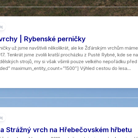
aj
vrchy | Rybenské perničky
ičky už jsme navštívili několikrát, ale ke Žďárským vrchům máme 
017. Tenkrát jsme zvolili kratší procházku z Pusté Rybné, kde se
ělských strojů, my si však všimli pouze velkého nepořádku před 
uded” maximum_entity_count=”1500″] Výhled cestou do lesa...
aj
a Strážný vrch na Hřebečovském hřbetu