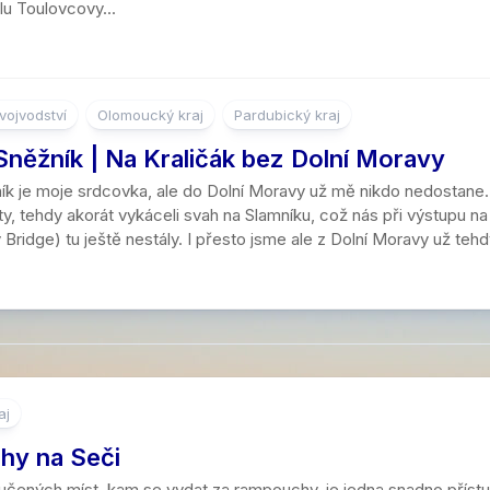
u Toulovcovy...
vojvodství
Olomoucký kraj
Pardubický kraj
Sněžník | Na Kraličák bez Dolní Moravy
ník je moje srdcovka, ale do Dolní Moravy už mě nikdo nedostane
ty, tehdy akorát vykáceli svah na Slamníku, což nás při výstupu na
 Bridge) tu ještě nestály. I přesto jsme ale z Dolní Moravy už tehdy
aj
y na Seči
čených míst, kam se vydat za rampouchy, je jedna snadno přístupná