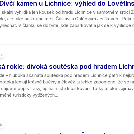
Dívčí kámen u Lichnice: výhled do Lovětín
Jeskyně
Mosty
Kralický
Liberecký
16
e skalní vyhlídka jen kousek od hradu Lichnice v samotném srdci 
Potoky
Muzea
Sněžník
kraj
–
le, ale také na krajinu mezi Čáslaví a Golčovým Jeníkovem. Pokud
a
20
nechat. V článku se dozvíte, kde zaparkovat a jak se k vyhlídce d
říčky
Living
Krkonoše
Moravskosl
km
history
kraj
Vodopády
Orlické
21
Koncentrační
hory
Olomoucký
–
Jezera
a
kraj
25
aj
pracovní
Šumava,
km
Jezírka
tábory
Bavorský
Pardubický
ká rokle: divoká soutěska pod hradem Lich
les
kraj
26
Rybníky
Hřbitovy
le – hluboká skalnatá soutěska pod hradem Lichnice patří k nejkr
–
Železné
Plzeňský
otoka lemují krásné bučiny a člověk tu lehko zapomene, že se nac
30
Lomy
Hradiště
hory
kraj
km
u najdete popis trasy, tip na místa k parkování, fotky a také zajíma
méně turisticky vytížených...
Přehrady
Zoo
Žďárské
Středočesk
31
vrchy
kraj
km
Moře
a
Ústecký
více
Rašeliniště
kraj
aj
Soutěsky
Zlínský