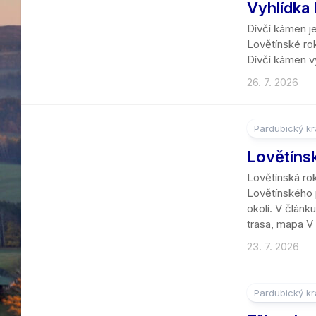
Vyhlídka 
Dívčí kámen j
Lovětínské rok
Dívčí kámen vy
26. 7. 2026
Pardubický kr
Lovětíns
Lovětínská rok
Lovětínského p
okolí. V článk
trasa, mapa V 
23. 7. 2026
Pardubický kr