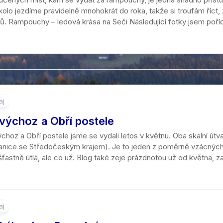
olo jezdíme pravidelně mnohokrát do roka, takže si troufám říct, ž
. Rampouchy – ledová krása na Seči Následující fotky jsem pořídil
aj
výchoz a Obří postele
hoz a Obří postele jsme se vydali letos v květnu. Oba skalní útv
anice se Středočeským krajem). Je to jeden z poměrně vzácných l
astně útlá, ale co už. Blog také zeje prázdnotou už od května, z
aj