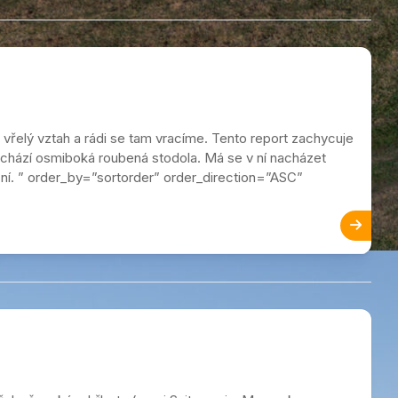
vřelý vztah a rádi se tam vracíme. Tento report zachycuje
 nachází osmiboká roubená stodola. Má se v ní nacházet
ní. ” order_by=”sortorder” order_direction=”ASC”