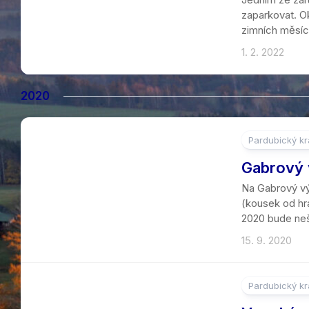
zaparkovat. Ok
zimních měsíců
1. 2. 2022
2020
Pardubický kr
4
Gabrový 
Na Gabrový výc
(kousek od hr
2020 bude nešť
15. 9. 2020
Pardubický kr
5