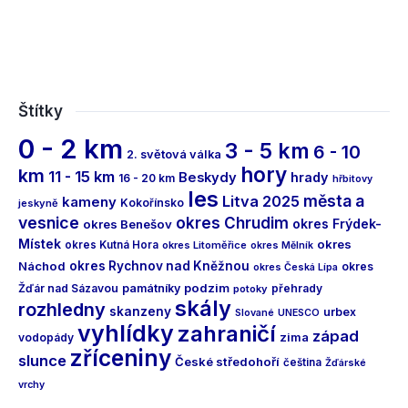
Štítky
0 - 2 km
3 - 5 km
6 - 10
2. světová válka
hory
km
11 - 15 km
Beskydy
hrady
16 - 20 km
hřbitovy
les
města a
Litva 2025
kameny
Kokořínsko
jeskyně
vesnice
okres Chrudim
okres Frýdek-
okres Benešov
Místek
okres
okres Kutná Hora
okres Litoměřice
okres Mělník
Náchod
okres Rychnov nad Kněžnou
okres
okres Česká Lípa
podzim
Žďár nad Sázavou
památníky
přehrady
potoky
skály
rozhledny
skanzeny
urbex
Slované
UNESCO
vyhlídky
zahraničí
západ
vodopády
zima
zříceniny
slunce
České středohoří
čeština
Žďárské
vrchy