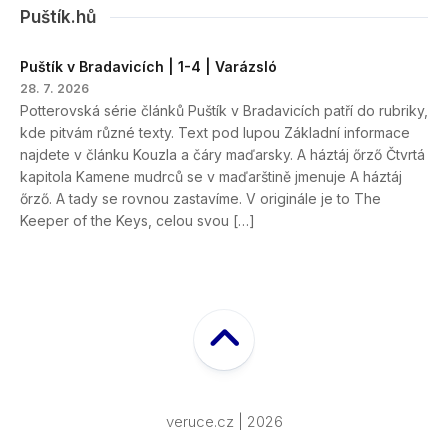
Puštík.hů
Puštík v Bradavicích | 1-4 | Varázsló
28. 7. 2026
Potterovská série článků Puštík v Bradavicích patří do rubriky,
kde pitvám různé texty. Text pod lupou Základní informace
najdete v článku Kouzla a čáry maďarsky. A háztáj őrző Čtvrtá
kapitola Kamene mudrců se v maďarštině jmenuje A háztáj
őrző. A tady se rovnou zastavíme. V originále je to The
Keeper of the Keys, celou svou […]
veruce.cz | 2026