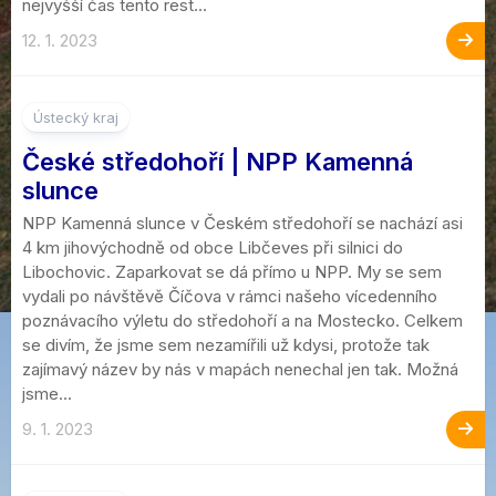
nejvyšší čas tento rest...
12. 1. 2023
Ústecký kraj
České středohoří | NPP Kamenná
slunce
NPP Kamenná slunce v Českém středohoří se nachází asi
4 km jihovýchodně od obce Libčeves při silnici do
Libochovic. Zaparkovat se dá přímo u NPP. My se sem
vydali po návštěvě Číčova v rámci našeho vícedenního
poznávacího výletu do středohoří a na Mostecko. Celkem
se divím, že jsme sem nezamířili už kdysi, protože tak
zajímavý název by nás v mapách nenechal jen tak. Možná
jsme...
9. 1. 2023