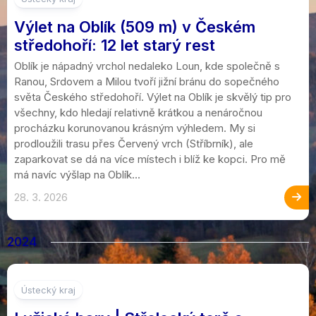
Výlet na Oblík (509 m) v Českém
středohoří: 12 let starý rest
Oblík je nápadný vrchol nedaleko Loun, kde společně s
Ranou, Srdovem a Milou tvoří jižní bránu do sopečného
světa Českého středohoří. Výlet na Oblík je skvělý tip pro
všechny, kdo hledají relativně krátkou a nenáročnou
procházku korunovanou krásným výhledem. My si
prodloužili trasu přes Červený vrch (Stříbrník), ale
zaparkovat se dá na více místech i blíž ke kopci. Pro mě
má navíc výšlap na Oblík...
28. 3. 2026
2024
4
Ústecký kraj