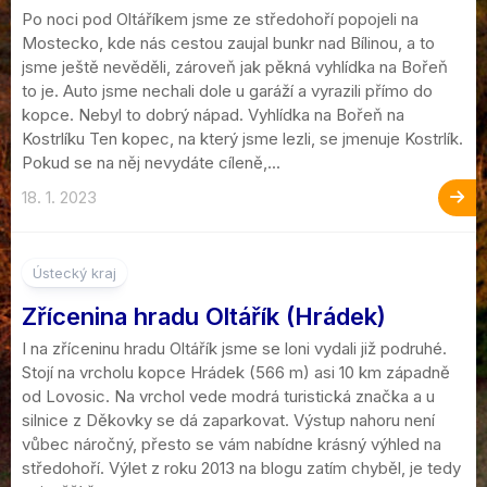
Po noci pod Oltáříkem jsme ze středohoří popojeli na
Mostecko, kde nás cestou zaujal bunkr nad Bílinou, a to
jsme ještě nevěděli, zároveň jak pěkná vyhlídka na Bořeň
to je. Auto jsme nechali dole u garáží a vyrazili přímo do
kopce. Nebyl to dobrý nápad. Vyhlídka na Bořeň na
Kostrlíku Ten kopec, na který jsme lezli, se jmenuje Kostrlík.
Pokud se na něj nevydáte cíleně,...
18. 1. 2023
2
Ústecký kraj
Zřícenina hradu Oltářík (Hrádek)
I na zříceninu hradu Oltářík jsme se loni vydali již podruhé.
Stojí na vrcholu kopce Hrádek (566 m) asi 10 km západně
od Lovosic. Na vrchol vede modrá turistická značka a u
silnice z Děkovky se dá zaparkovat. Výstup nahoru není
vůbec náročný, přesto se vám nabídne krásný výhled na
středohoří. Výlet z roku 2013 na blogu zatím chyběl, je tedy