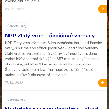
kmene činí 775 cm a...
29. 12. 2022
5
Ústecký kraj
NPP Zlatý vrch – čedičové varhany
NPP Zlatý vrch leží sotva 6 km vzdušnou čarou od Panské
skály, s níž má společnou jednu věc – čedičové varhany.
Zlatý vrch je výrazně méně známý, byť neprávem. Jeho
vrchol leží v nadmořské výšce 657 m n. m. a tyčí se nad
obcí Líska, přibližně 6 km severně od Kamenického
Šenova v Ústeckém kraji (na mapě zde). Téměř celé
století (s různě dlouhými přestávkami)...
17. 10. 2022
2
Ústecký kraj