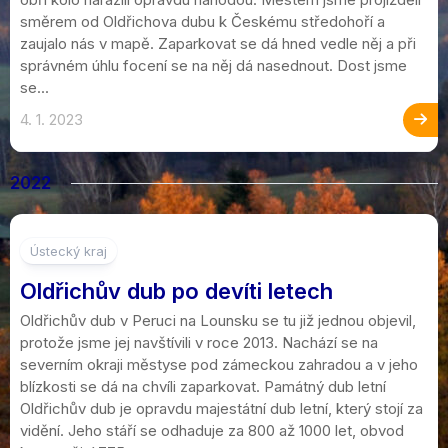
směrem od Oldřichova dubu k Českému středohoří a
zaujalo nás v mapě. Zaparkovat se dá hned vedle něj a při
správném úhlu focení se na něj dá nasednout. Dost jsme
se...
4. 1. 2023
2022
2
Ústecký kraj
Oldřichův dub po devíti letech
Oldřichův dub v Peruci na Lounsku se tu již jednou objevil,
protože jsme jej navštívili v roce 2013. Nachází se na
severním okraji městyse pod zámeckou zahradou a v jeho
blízkosti se dá na chvíli zaparkovat. Památný dub letní
Oldřichův dub je opravdu majestátní dub letní, který stojí za
vidění. Jeho stáří se odhaduje za 800 až 1000 let, obvod