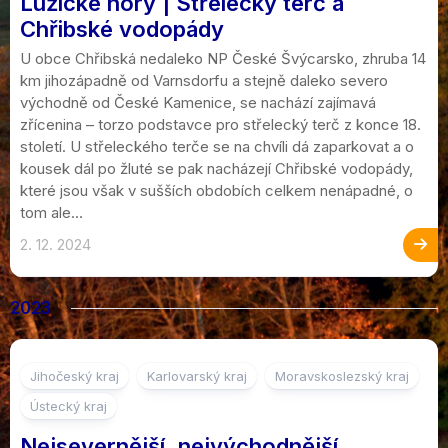
Lužické hory | Střelecký terč a
Chřibské vodopády
U obce Chřibská nedaleko NP České Švýcarsko, zhruba 14
km jihozápadně od Varnsdorfu a stejně daleko severo
východně od České Kamenice, se nachází zajímavá
zřícenina – torzo podstavce pro střelecký terč z konce 18.
století. U střeleckého terče se na chvíli dá zaparkovat a o
kousek dál po žluté se pak nacházejí Chřibské vodopády,
které jsou však v sušších obdobích celkem nenápadné, o
tom ale...
2. 12. 2024
2023
1
Jihočeský kraj
Karlovarský kraj
Moravskoslezský kraj
Ústecký kraj
Nejsevernější, nejvýchodnější,