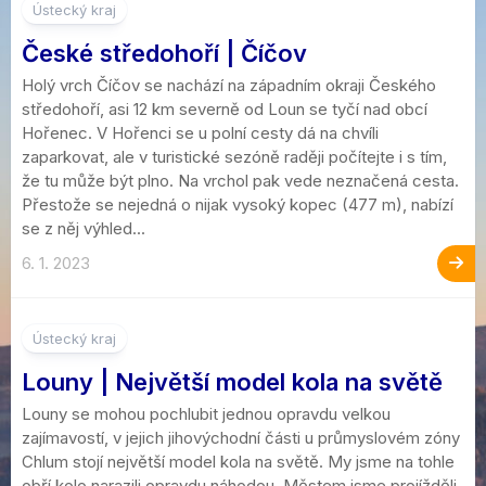
3
Ústecký kraj
České středohoří | Číčov
Holý vrch Číčov se nachází na západním okraji Českého
středohoří, asi 12 km severně od Loun se tyčí nad obcí
Hořenec. V Hořenci se u polní cesty dá na chvíli
zaparkovat, ale v turistické sezóně raději počítejte i s tím,
že tu může být plno. Na vrchol pak vede neznačená cesta.
Přestože se nejedná o nijak vysoký kopec (477 m), nabízí
se z něj výhled...
6. 1. 2023
Ústecký kraj
Louny | Největší model kola na světě
Louny se mohou pochlubit jednou opravdu velkou
zajímavostí, v jejich jihovýchodní části u průmyslovém zóny
Chlum stojí největší model kola na světě. My jsme na tohle
obří kolo narazili opravdu náhodou. Městem jsme projížděli