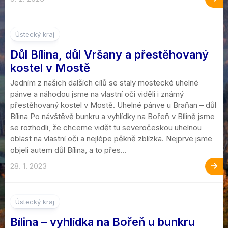
2
Ústecký kraj
Důl Bílina, důl Vršany a přestěhovaný
kostel v Mostě
Jedním z našich dalších cílů se staly mostecké uhelné
pánve a náhodou jsme na vlastní oči viděli i známý
přestěhovaný kostel v Mostě. Uhelné pánve u Braňan – důl
Bílina Po návštěvě bunkru a vyhlídky na Bořeň v Bílině jsme
se rozhodli, že chceme vidět tu severočeskou uhelnou
oblast na vlastní oči a nejlépe pěkně zblízka. Nejprve jsme
objeli autem důl Bílina, a to přes...
28. 1. 2023
1
Ústecký kraj
Bílina – vyhlídka na Bořeň u bunkru