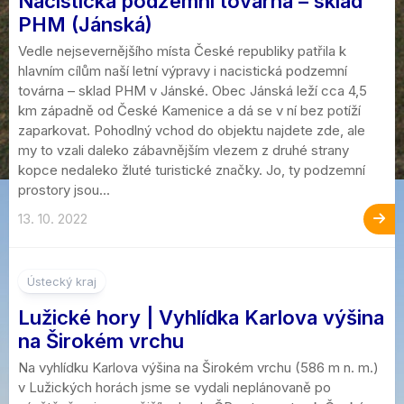
Nacistická podzemní továrna – sklad
PHM (Jánská)
Vedle nejsevernějšího místa České republiky patřila k
hlavním cílům naší letní výpravy i nacistická podzemní
továrna – sklad PHM v Jánské. Obec Jánská leží cca 4,5
km západně od České Kamenice a dá se v ní bez potíží
zaparkovat. Pohodlný vchod do objektu najdete zde, ale
my to vzali daleko zábavnějším vlezem z druhé strany
kopce nedaleko žluté turistické značky. Jo, ty podzemní
prostory jsou...
13. 10. 2022
4
Ústecký kraj
Lužické hory | Vyhlídka Karlova výšina
na Širokém vrchu
Na vyhlídku Karlova výšina na Širokém vrchu (586 m n. m.)
v Lužických horách jsme se vydali neplánovaně po