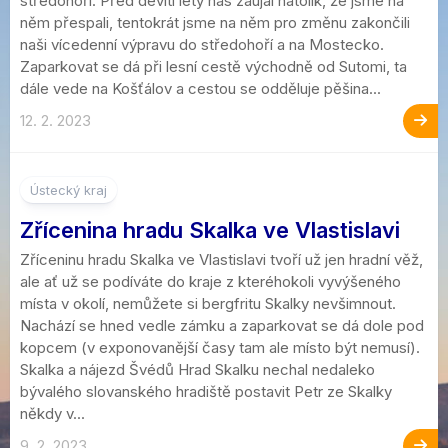
středohoří. Před devíti lety nás zaujal natolik, že jsme na
něm přespali, tentokrát jsme na něm pro změnu zakončili
naši vícedenní výpravu do středohoří a na Mostecko.
Zaparkovat se dá při lesní cestě východně od Sutomi, ta
dále vede na Košťálov a cestou se odděluje pěšina...
12. 2. 2023
Ústecký kraj
Zřícenina hradu Skalka ve Vlastislavi
Zříceninu hradu Skalka ve Vlastislavi tvoří už jen hradní věž,
ale ať už se podíváte do kraje z kteréhokoli vyvýšeného
místa v okolí, nemůžete si bergfritu Skalky nevšimnout.
Nachází se hned vedle zámku a zaparkovat se dá dole pod
kopcem (v exponovanější časy tam ale místo být nemusí).
Skalka a nájezd Švédů Hrad Skalku nechal nedaleko
bývalého slovanského hradiště postavit Petr ze Skalky
někdy v...
9. 2. 2023