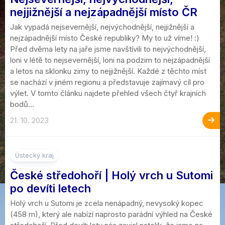
nejjižnější a nejzápadnější místo ČR
Jak vypadá nejsevernější, nejvýchodnější, nejjižnější a
nejzápadnější místo České republiky? My to už víme! :)
Před dvěma lety na jaře jsme navštívili to nejvýchodnější,
loni v létě to nejsevernější, loni na podzim to nejzápadnější
a letos na sklonku zimy to nejjižnější. Každé z těchto míst
se nachází v jiném regionu a představuje zajímavý cíl pro
výlet. V tomto článku najdete přehled všech čtyř krajních
bodů...
21. 10. 2023
Ústecký kraj
České středohoří | Holý vrch u Sutomi
po devíti letech
Holý vrch u Sutomi je zcela nenápadný, nevysoký kopec
(458 m), který ale nabízí naprosto parádní výhled na České