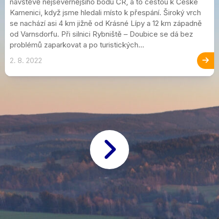
návštěvě nejsevernějšího bodu ČR, a to cestou k České
Kamenici, když jsme hledali místo k přespání. Široký vrch
se nachází asi 4 km jižně od Krásné Lípy a 12 km západně
od Varnsdorfu. Při silnici Rybniště – Doubice se dá bez
problémů zaparkovat a po turistických...
2. 8. 2022