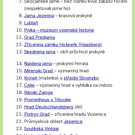
Škocjanske jame – bez článku kvůli zákazu focení
(respektovali jsme ho)
Jama Jezerina
– krasová jeskyně
Lublaň
Pivka – muzeum vojenské historie
Grad Predjama
Zřícenina zámku Hošperk (Haasberg)
Skednena jama
– obří průchozí jeskyně
Najdena jama
– jeskynní ferrata
Mirenski Grad
– významný hrad
Krmelj
(mašinka) a
střední Slovinsko
Celje
– významný hrad a vyhlídka na město
Ribniki Zaloge
Prometheus v Trbovlje
Hrad Deutschlandsberg
(At)
Pistrov Grad
– zřícenina hradu Vuzenica
Průmyslová oblast
Jesenice
Soutěska Vintgar