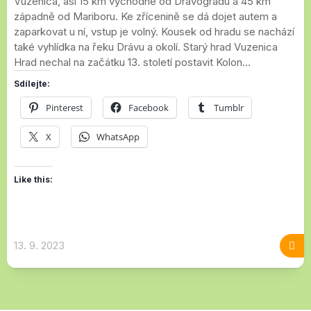
Vuzenica, asi 15 km východně od Dravogradu a 45 km
západně od Mariboru. Ke zřícenině se dá dojet autem a
zaparkovat u ní, vstup je volný. Kousek od hradu se nachází
také vyhlídka na řeku Drávu a okolí. Starý hrad Vuzenica
Hrad nechal na začátku 13. století postavit Kolon...
Sdílejte:
Pinterest
Facebook
Tumblr
X
WhatsApp
Like this:
13. 9. 2023