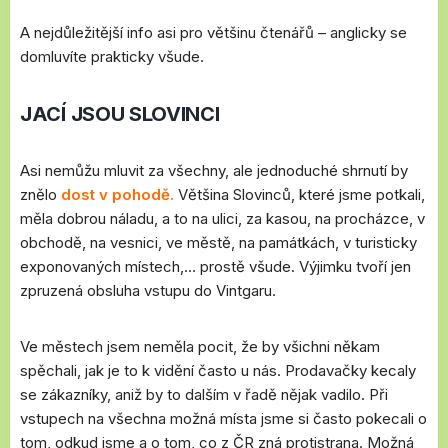
A nejdůležitější info asi pro většinu čtenářů – anglicky se
domluvíte prakticky všude.
JACÍ JSOU SLOVINCI
Asi nemůžu mluvit za všechny, ale jednoduché shrnutí by
znělo
dost v pohodě.
Většina Slovinců, které jsme potkali,
měla dobrou náladu, a to na ulici, za kasou, na procházce, v
obchodě, na vesnici, ve městě, na památkách, v turisticky
exponovaných místech,… prostě všude. Výjimku tvoří jen
zpruzená obsluha vstupu do Vintgaru.
Ve městech jsem neměla pocit, že by všichni někam
spěchali, jak je to k vidění často u nás. Prodavačky kecaly
se zákazníky, aniž by to dalším v řadě nějak vadilo. Při
vstupech na všechna možná místa jsme si často pokecali o
tom, odkud jsme a o tom, co z ČR zná protistrana. Možná