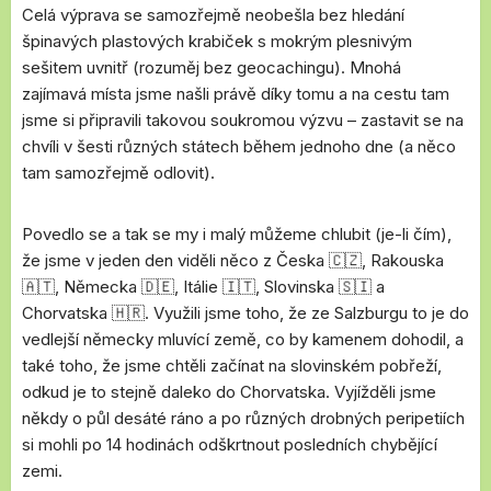
Celá výprava se samozřejmě neobešla bez hledání
špinavých plastových krabiček s mokrým plesnivým
sešitem uvnitř (rozuměj bez geocachingu). Mnohá
zajímavá místa jsme našli právě díky tomu a na cestu tam
jsme si připravili takovou soukromou výzvu – zastavit se na
chvíli v šesti různých státech během jednoho dne (a něco
tam samozřejmě odlovit).
Povedlo se a tak se my i malý můžeme chlubit (je-li čím),
že jsme v jeden den viděli něco z Česka 🇨🇿, Rakouska
🇦🇹, Německa 🇩🇪, Itálie 🇮🇹, Slovinska 🇸🇮 a
Chorvatska 🇭🇷. Využili jsme toho, že ze Salzburgu to je do
vedlejší německy mluvící země, co by kamenem dohodil, a
také toho, že jsme chtěli začínat na slovinském pobřeží,
odkud je to stejně daleko do Chorvatska. Vyjížděli jsme
někdy o půl desáté ráno a po různých drobných peripetiích
si mohli po 14 hodinách odškrtnout posledních chybějící
zemi.