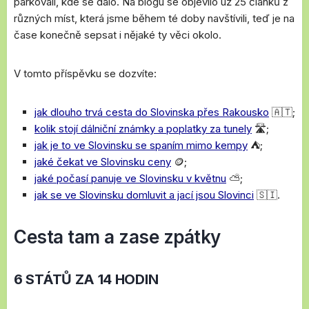
parkovali, kde se dalo. Na blogu se objevilo už 25 článků z
různých míst, která jsme během té doby navštívili, teď je na
čase konečně sepsat i nějaké ty věci okolo.
V tomto příspěvku se dozvíte:
jak dlouho trvá cesta do Slovinska přes Rakousko
🇦🇹;
kolik stojí dálniční známky a poplatky za tunely
🛣️;
jak je to ve Slovinsku se spaním mimo kempy
⛺;
jaké čekat ve Slovinsku ceny
🪙;
jaké počasí panuje ve Slovinsku v květnu
⛅;
jak se ve Slovinsku domluvit a jací jsou Slovinci
🇸🇮.
Cesta tam a zase zpátky
6 STÁTŮ ZA 14 HODIN