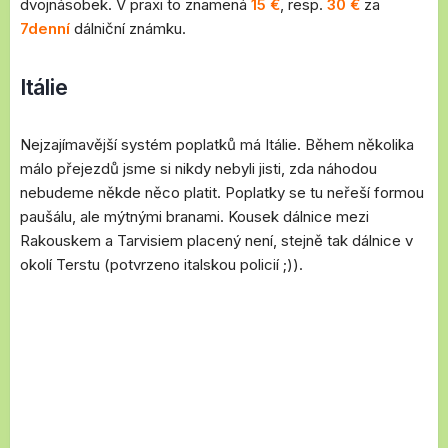
dvojnásobek. V praxi to znamená
15 €
, resp.
30 €
za
7denní
dálniční známku.
Itálie
Nejzajímavější systém poplatků má Itálie. Během několika
málo přejezdů jsme si nikdy nebyli jisti, zda náhodou
nebudeme někde něco platit. Poplatky se tu neřeší formou
paušálu, ale mýtnými branami. Kousek dálnice mezi
Rakouskem a Tarvisiem placený není, stejně tak dálnice v
okolí Terstu (potvrzeno italskou policií ;)).