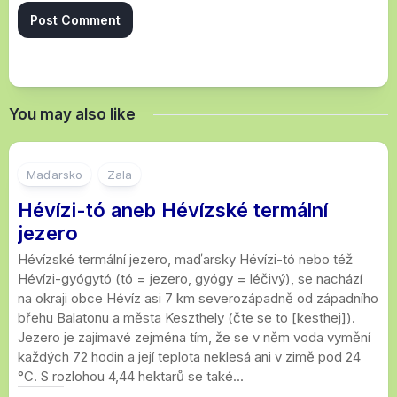
You may also like
1
Maďarsko
Zala
Hévízi-tó aneb Hévízské termální
jezero
Hévízské termální jezero, maďarsky Hévízi-tó nebo též
Hévízi-gyógytó (tó = jezero, gyógy = léčivý), se nachází
na okraji obce Hévíz asi 7 km severozápadně od západního
břehu Balatonu a města Keszthely (čte se to [kesthej]).
Jezero je zajímavé zejména tím, že se v něm voda vymění
každých 72 hodin a její teplota neklesá ani v zimě pod 24
°C. S rozlohou 4,44 hektarů se také...