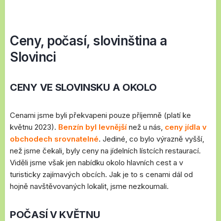
Ceny, počasí, slovinština a
Slovinci
CENY VE SLOVINSKU A OKOLO
Cenami jsme byli překvapeni pouze příjemně (platí ke
květnu 2023).
Benzín byl levnější
než u nás,
ceny jídla v
obchodech srovnatelné
. Jediné, co bylo výrazně vyšší,
než jsme čekali, byly ceny na jídelních lístcích restaurací.
Viděli jsme však jen nabídku okolo hlavních cest a v
turisticky zajímavých obcích. Jak je to s cenami dál od
hojně navštěvovaných lokalit, jsme nezkoumali.
POČASÍ V KVĚTNU