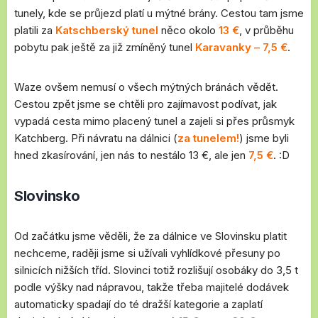
tunely, kde se průjezd platí u mýtné brány. Cestou tam jsme
platili za
Katschberský tunel
něco okolo
13 €
, v průběhu
pobytu pak ještě za již zmíněný tunel
Karavanky – 7,5 €
.
Waze ovšem nemusí o všech mýtných bránách vědět.
Cestou zpět jsme se chtěli pro zajímavost podívat, jak
vypadá cesta mimo placený tunel a zajeli si přes průsmyk
Katchberg. Při návratu na dálnici (
za tunelem!
) jsme byli
hned zkasírování, jen nás to nestálo 13 €, ale jen
7,5 €
. :D
Slovinsko
Od začátku jsme věděli, že za dálnice ve Slovinsku platit
nechceme, raději jsme si užívali vyhlídkové přesuny po
silnicích nižších tříd. Slovinci totiž rozlišují osobáky do 3,5 t
podle výšky nad nápravou, takže třeba majitelé dodávek
automaticky spadají do té dražší kategorie a zaplatí