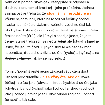
Nám dost pomohl slovníček, který jsme si připravili a
dlouhou cestu tam si krátili mj. i jeho pročítáním. Jednou
zajímavostí je třeba to, že
slovinština nerozlišuje i/y
.
Všude najdete jen i, které na rozdíl od češtiny žádnou
hlásku nezměkčuje. Jakmile začnete všechno číst tak,
jakoby tam bylo y, často to začne dávat větší smysl, třeba
črni se nečte
[črňi]
, ale [črny] a hned je jasné, že je to
černý, stejně třeba štiri se nečte
[šťiri]
ale |štyry] a hned je
jasné, že jsou to čtyři. U jiných slov to ale naopak moc
nepomůže, třeba tiho a tišina se čte [tycho] a [tyšina] a ne
[ťicho]
a
[ťišina]
, jak by se nabízelo. :)
To mi připomíná ještě jednu základní věc, která dost
usnadní porozumnění –
h se vždy čte jako ch
: hvala
(děkuji) se čte jako [chvala], hitrost (rychlost) se čte jako
[chytrost], vhod (vchod) jako [vchod] a izhod (východ)
jako [izchod], stejné je to u slov odhod (odjezd), prihod
(příjezd) a tak dále.