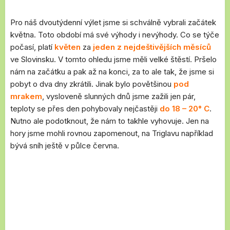
Pro náš dvoutýdenní výlet jsme si schválně vybrali začátek
května. Toto období má své výhody i nevýhody. Co se týče
počasí, platí
květen
za
jeden z nejdeštivějších měsíců
ve Slovinsku. V tomto ohledu jsme měli velké štěstí. Pršelo
nám na začátku a pak až na konci, za to ale tak, že jsme si
pobyt o dva dny zkrátili. Jinak bylo povětšinou
pod
mrakem
, vysloveně slunných dnů jsme zažili jen pár,
teploty se přes den pohybovaly nejčastěji
do 18 – 20° C
.
Nutno ale podotknout, že nám to takhle vyhovuje. Jen na
hory jsme mohli rovnou zapomenout, na Triglavu například
bývá sníh ještě v půlce června.