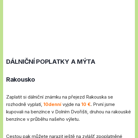
DÁLNIČNÍ POPLATKY A MÝTA
Rakousko
Zaplatit si dálniční známku na přejezd Rakouska se
rozhodně vyplatí,
10denní
vyjde na
10 €
.
První jsme
kupovali na benzínce v Dolním Dvořišti, druhou na rakouské
benzínce v průběhu našeho výletu.
Cestou pak můžete narazit ještě na zvlášť zpoplatněné