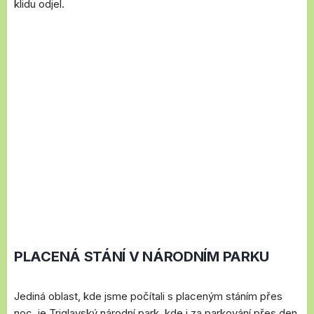
klidu odjel.
PLACENÁ STÁNÍ V NÁRODNÍM PARKU
Jediná oblast, kde jsme počítali s placeným stáním přes
noc, je Triglavský národní park, kde i za parkování přes den