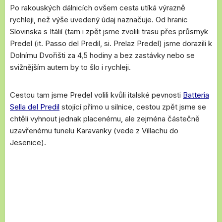
Po rakouských dálnicích ovšem cesta utíká výrazně
rychleji, než výše uvedený údaj naznačuje. Od hranic
Slovinska s Itálií (tam i zpět jsme zvolili trasu přes průsmyk
Predel (it. Passo del Predil, si. Prelaz Predel) jsme dorazili k
Dolnímu Dvořišti za 4,5 hodiny a bez zastávky nebo se
svižnějším autem by to šlo i rychleji.
Cestou tam jsme Predel volili kvůli italské pevnosti
Batteria
Sella del Predil
stojící přímo u silnice, cestou zpět jsme se
chtěli vyhnout jednak placenému, ale zejména částečně
uzavřenému tunelu Karavanky (vede z Villachu do
Jesenice).