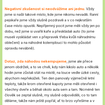
Negativní zkušenost si neodvážíme ani jednu.
Vždy
jsme si našli takové místo, kde jsme nikomu nevadili. Ranní
pejskaře jsme vždy slušně pozdravili a v co nejkratším
čase místo opustili. Nepříjemný pocit jsme měli vždy jen po
dobu, než jsme si uvařili kafe a přeskládali auto (to jsme
museli vyskládat ven x přepravek třeba kvůli náhradnímu
oblečení) a na náhodné kolemjdoucí to mohlo působit
opravdu nevábně).
Dotaz, zda náhodou nekempujeme
, jsme ale přece
jenom obdrželi, a to ve chvíli, kdy nám kikslo auto a několik
hodin jsme zůstali stát na místě, na louce vedle úzké cesty,
abychom nepřekáželi. Ten den panovaly výjimečně letní
teploty, takže krom otevřené kapoty jsme měli otevřené i
všechny dveře a běhali okolo auta sem a tam. Nicméně ten
člověk se zeptal slušně, my slušně odpověděli, co to tam
děláme, takže nám ještě popřál, ať to brzo vyřešíme a v