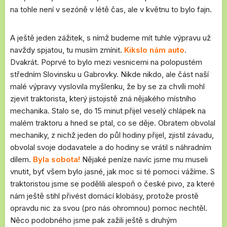
na tohle není v sezóně v létě čas, ale v květnu to bylo fajn.
A ještě jeden zážitek, s nímž budeme mít tuhle výpravu už
navždy spjatou, tu musím zmínit.
Kikslo nám auto
.
Dvakrát. Poprvé to bylo mezi vesnicemi na polopustém
středním Slovinsku u Gabrovky. Nikde nikdo, ale část naší
malé výpravy vyslovila myšlenku, že by se za chvíli mohl
zjevit traktorista, který jistojistě zná nějakého místního
mechanika. Stalo se, do 15 minut přijel veselý chlápek na
malém traktoru a hned se ptal, co se děje. Obratem obvolal
mechaniky, z nichž jeden do půl hodiny přijel, zjistil závadu,
obvolal svoje dodavatele a do hodiny se vrátil s náhradním
dílem.
Byla sobota!
Nějaké peníze navíc jsme mu museli
vnutit, byť všem bylo jasné, jak moc si té pomoci vážíme. S
traktoristou jsme se podělili alespoň o české pivo, za které
nám ještě stihl přivést domácí klobásy, protože prostě
opravdu nic za svou (pro nás ohromnou) pomoc nechtěl.
Něco podobného jsme pak zažili ještě s druhým