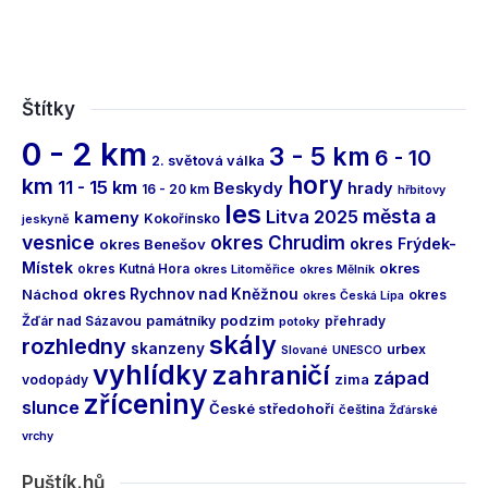
Štítky
0 - 2 km
3 - 5 km
6 - 10
2. světová válka
hory
km
11 - 15 km
Beskydy
hrady
16 - 20 km
hřbitovy
les
města a
Litva 2025
kameny
Kokořínsko
jeskyně
vesnice
okres Chrudim
okres Frýdek-
okres Benešov
Místek
okres
okres Kutná Hora
okres Litoměřice
okres Mělník
Náchod
okres Rychnov nad Kněžnou
okres
okres Česká Lípa
podzim
Žďár nad Sázavou
památníky
přehrady
potoky
skály
rozhledny
skanzeny
urbex
Slované
UNESCO
vyhlídky
zahraničí
západ
vodopády
zima
zříceniny
slunce
České středohoří
čeština
Žďárské
vrchy
Puštík.hů