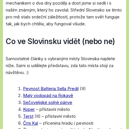
mechanikem o dva dny později a dost jsme si sedli i s
naším známým, který ho zavolal. Střední Slovinsko se tímto
pro mě stalo srdeční záležitostí, protože tam svět funguje
tak, jak bych chtěla, aby fungoval všude.
Co ve Slovinsku vidět (nebo ne)
Samostatné články s vybranými místy Slovinska najdete
níže. Sami si udělejte představu, zda tato místa stojí za
návštěvu. :)
Pevnost Batteria Sella Predil
(It)
Malý vodopád na Rokavě
Sečoveljské solné pánve
Koper
– přístavní město
Terst
(It) – přístavní město
Črni Kal
– zřícenina hradu / pevnosti