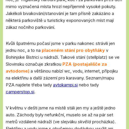
mimo vyznačená místa hrozí nepříjemně vysoké pokuty.
Jakékoli bivakování/stanování je tam přísně zakázáno a
některá parkoviště u turisticky exponovaných míst mají
zákaz nočního parkování.
Kvůli špatnému počasí jsme v parku nakonec strávili jen
jednu noc, a to na
placeném stání pro obytňáky
v
Bohinjske Bistrici u nádraží. Takové stání (stellplatz) se ve
Slovinsku označuje zkratkou
PZA (postajališče za
avtodome)
a většinou nabízí wc, vodu, internet, přípojku
na elektřinu a další zázemí pro karavany. Seznam/mapu
PZA najdete třeba tady
avtokampi.si
nebo tady
camperstop.si
.
V květnu v dešti jsme na místě stáli jen my a ještě jedno
auto. Záchody byly nefunkční, muselo se až na pár set
metrů vzdálené nádraží (ve slejváku
skvělá
procházka).
Elektřinu a vodu jsme s obyčejnou dodávkou využít ani