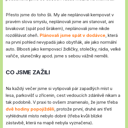
Přesto jsme do toho šli. My ale neplánovali kempovat v
pravém slova smyslu, neplánovali jsme ani stanovat, ani
bivakovat (spát pod širákem), neplánovali jsme nikde
rozdělávat oheň.
Plánovali jsme spát v dodávce
, která
na první pohled nevypadá jako obytňák, ale jako normální
auto. Blbosti jako kempovací židličky, stolečky, rádia, velké
vařiče, slunečníky apod. jsme s sebou vážně neměli.
CO JSME ZAŽILI
Na každý večer jsme si vytipovali pár zapadlých míst u
lesa, parkovišť u zřícenin, cest vedoucích zdánlivě nikam a
tak podobně. V praxi to ovšem znamenalo, že jsme třeba
dvě hodiny popojížděli
, protože první, druhé ani třetí
vyhlédnuté místo nebylo dobré (třeba kvůli blízké
zástavbě, která na mapě nebyla vyznačena).